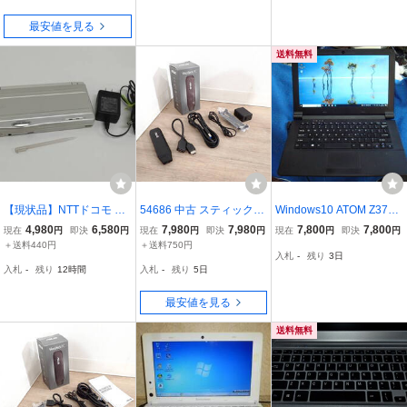
最安値を見る
送料無料
【現状品】NTTドコモ シ
54686 中古 スティック型
Windows10 ATOM Z3735
グマリオンⅡ/ハンドヘル
パソコン VivoStick PC AS
F 1.33GHz メモリ2GB SS
4,980
6,580
7,980
7,980
7,800
7,800
現在
円
即決
円
現在
円
即決
円
現在
円
即決
円
ドPC
US エイスース TS10-B16
D 32GB deeq A116F 11.6
＋送料440円
＋送料750円
入札
-
残り
3日
8D 2GB 32GB 超小型 HD
インチ(1366x768) 送料無
入札
-
残り
12時間
入札
-
残り
5日
MI接続 冷却ファン内蔵 ①
料
最安値を見る
送料無料