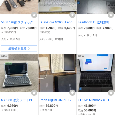
54687 中古 スティック型
Dual-Core N2600 Lenov
Leadbook T5 送料無料
パソコン VivoStick PC AS
o S110 320G リカバリ領
7,980
7,980
1,280
6,600
7,980
7,980
現在
円
即決
円
現在
円
即決
円
現在
円
即決
円
US エイスース TS10-B16
域有の 過去での通常稼働
＋送料750円
送料未定
入札
-
残り
1日
8D 2GB 32GB 超小型 HD
品も ●現在は● 電源SWを
入札
-
残り
5日
入札
-
残り
12時間
MI接続 冷却ファン内蔵 ②
押しても起動しない ●ジ
ャンク：故障品●
最安値を見る
NEW
NEW
MY6-88 激安 ノートPC N
Raon Digital UMPC Ever
CHUWI MiniBook X Cel
TT docomo ドコモ sigmar
un Note タッチパネル液
eron N5100・12GBメモ
4,980
39,800
41,800
現在
円
現在
円
現在
円
ionIII シグマリオン3 Intel
晶搭載ビデオカセットサ
リー・512GB(SSD) 高
＋送料1,600円
＋送料750円
50,000
即決
円
PXA255 バッテリー欠品
イズ デュアルコア高性能
解像度液晶（QHD+ (256
＋送料1,280円