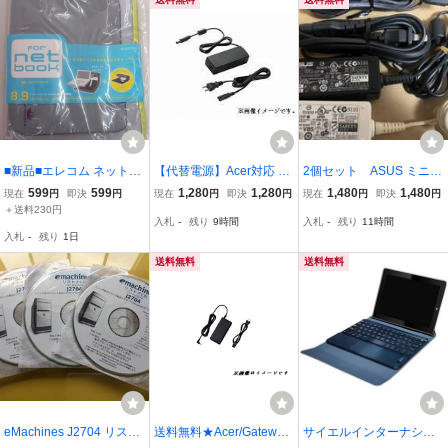
■新品■エレコム ネットブ
【代替電源】Acer対応 19
2個セット ASUS ミニノ
ック（UMPC）用インナ
V3.42A/ACアダプター AD
ート パソコン用 ACアダ
599
599
1,280
1,280
1,480
1,480
現在
円
即決
円
現在
円
即決
円
現在
円
即決
円
ーバッグ BM-IB09GY■8.9
P-65VH D/ADP-65VH B/P
プター ADP-ADP36EH C
＋送料230円
入札
-
残り
9時間
入札
-
残り
11時間
インチワイドサイズ対応
A-1650-69などと同等品
12Ｖ3A 外径4.8 内径1.8
入札
-
残り
1日
互換可能
ミニノートPC用 ACアダ
プタ ⑳
送料無料
送料無料
eMachines J2704 リスト
送料無料★Acer/Gateway
サイエルインターナショ