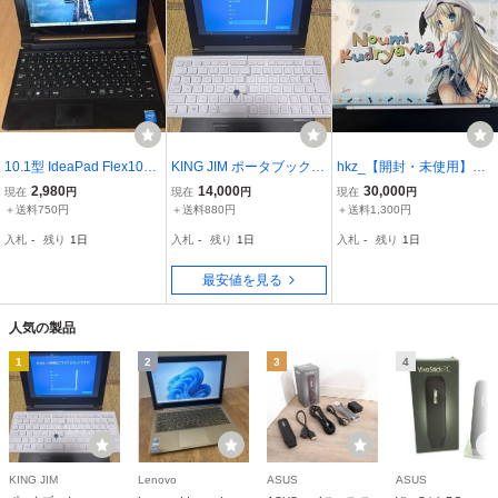
10.1型 IdeaPad Flex10
KING JIM ポータブック P
hkz_【開封・未使用】能
Cel N2840 2.16-2.58GH
ORTABOOK XMC10 モバ
美クドリャフカノートPC
2,980
14,000
30,000
現在
円
現在
円
現在
円
z/2GB/32GB Windows10
イルノートPC 中古
クドわふたー_(IT8UEUC
＋送料750円
＋送料880円
＋送料1,300円
B0QSS)
入札
-
残り
1日
入札
-
残り
1日
入札
-
残り
1日
最安値を見る
人気の製品
1
2
3
4
KING JIM
Lenovo
ASUS
ASUS