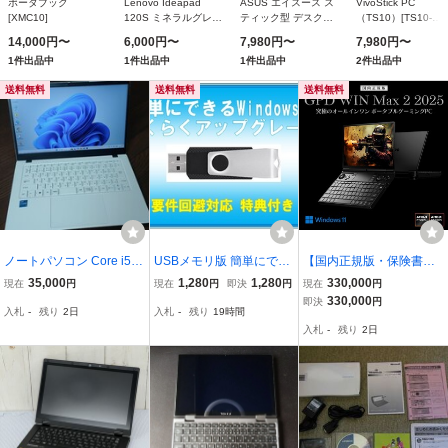
ポータブック
Lenovo Ideapad
ASUS エイスース ス
VivoStick PC
[XMC10]
120S ミネラルグレー
ティック型 デスクト
（TS10）[TS10-
［81A4006WJP］
ップPC VivoStick
B174D]
14,000円〜
6,000円〜
7,980円〜
7,980円〜
2017年9月発表モデル
TS10 ブラック
1件出品中
1件出品中
1件出品中
2件出品中
WIN10 32GB eMMC
TS10-B168D
送料無料
送料無料
送料無料
ノートパソコン Core i5-1
USBメモリ版 簡単にでき
【国内正規版・保険書
250P メモリ16GB SSD5
る Windows11 ら く ら く
付】GPD WIN MAX 2025
35,000
1,280
1,280
330,000
現在
円
現在
円
即決
円
現在
円
00GB Windows11Home
ア ッ プ グ レ ー ド 特典
Ryzen AI 9 HX 370 / 32G
330,000
即決
円
入札
-
残り
2日
入札
-
残り
19時間
ソフトインストール済
付き
B / 2TB ゲーミング ノー
入札
-
残り
2日
トPC