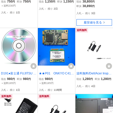
アCD ＠3枚組@ 2004年
現行PC対応代替用ACア
ナル 8.9インチWindowsP
750
750
1,150
1,150
38,800
現在
円
即決
円
現在
円
即決
円
現在
円
版
ダプターPA-1650-69/AD
CIV MW-WPC04
＋送料230円
38,890
即決
円
入札
-
残り
2日
P-65VH B/PA-1650-86/A
入札
-
残り
1日
入札
-
残り
3日
DP-65VH D互換19V3.42
A
最安値を見る
送料無料
D191●富士通 FUJITSU F
★★P01 ONKYO C411
送料無料/Dell/Acer Inspir
MV-BIBLO LOOX M/G30
A6 無線LAN ＆ 地デジ
on Mini 9/10/12/910対応
980
980
980
1,280
1,280
現在
円
即決
円
現在
円
現在
円
即決
円
FMVLMG30B2 FMVLMG
チューナーユニット
電源 ADP-40TH A互換/19
＋送料185円
＋送料185円
入札
-
残り
4日
30R2 FMVLMG30W2
V
入札
-
残り
1日
入札
-
残り
11時間
用 Windows 7 Starter 32
bit リカバリ-DVD
送料無料
送料無料