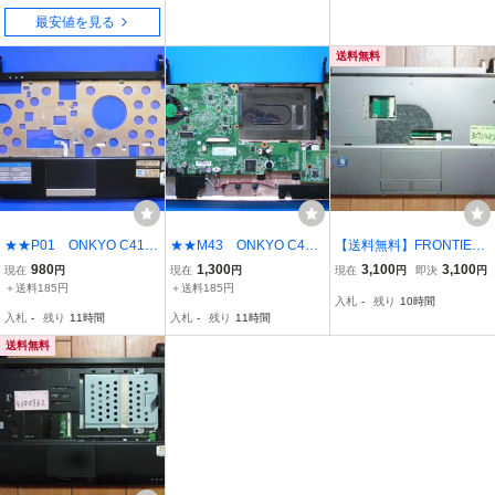
arter 32bit リカバリ-DVD
最安値を見る
送料無料
★★P01 ONKYO C411
★★M43 ONKYO C423
【送料無料】FRONTIER
A6 タチッパトユニッ
A4 CPUユニット
FRUX1472/CST下半身(本
980
1,300
3,100
3,100
現在
円
現在
円
現在
円
即決
円
ト 動作確認済み
体部分)やや難(3072482
＋送料185円
＋送料185円
入札
-
残り
10時間
入札
-
残り
11時間
入札
-
残り
11時間
送料無料