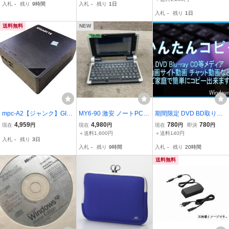
入札
-
残り
9時間
入札
-
残り
1日
液晶割れなし 通電未確認
0 x 1600) ） 完動品・美
入札
-
残り
1日
ジャンク
品
送料無料
NEW
mpc-A2【ジャンク】GIG
MY6-90 激安 ノートPC N
期間限定 DVD BD取り込
ABYTE GB-BSi3H-6100
TT docomo ドコモ sigmar
み HDデータ回復 劣化チ
4,959
4,980
780
780
現在
円
現在
円
現在
円
即決
円
◆i3 8th/4GB◆通電不可
ionIII シグマリオン3 Intel
ェック 総合便利ツール A
＋送料1,600円
＋送料140円
入札
-
残り
3日
◆ネジ欠品
PXA255 バッテリー欠品
LL MEDIA COPY!
入札
-
残り
9時間
入札
-
残り
20時間
液晶割れなし 通電未確認
ジャンク
送料無料