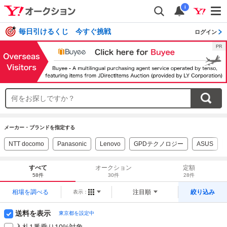
i
毎日引けるくじ 今すぐ挑戦
ログイン
メーカー・ブランドを指定する
NTT docomo
Panasonic
Lenovo
GPDテクノロジー
ASUS
すべて
オークション
定額
58件
30件
28件
相場を調べる
注目順
絞り込み
表示：
送料を表示
東京都を設定中
入札1番乗り10%対象