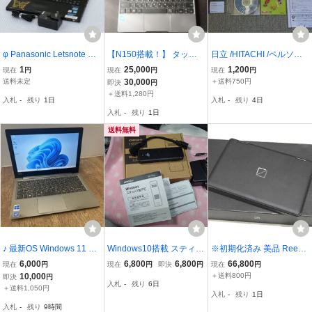
φ Panasonic Letsnote CF
【N150搭載！】 タッチ
日立 /HITACHI /ペルソナ /
-AX2 ジャンク品 通電動
パネル2in1ノートパソコ
Persona HPW-30PAW /ハ
1
25,000
1,200
現在
円
現在
円
現在
円
作未確認 現状品 パーツ取
ン UMPC【ジャンク】
ンドヘルドPC /Windows
送料未定
30,000
＋送料750円
即決
円
り 簡易梱包 直接引き取り
CE /電源アダプター / ジャ
＋送料1,280円
入札
-
残り
1日
入札
-
残り
4日
大歓迎 パナソニック 電源
ンク
入札
-
残り
1日
コード付き
送料無料
♪ 最新OS Windows 11 11.
Windows10搭載 スティッ
※初期化済み 美品 Reevo
6インチ ノートPC Lenov
ク型PC DIGI+ DGP-WSP
pro ◇ 8インチ 超小型 ノ
6,000
6,800
6,800
66,800
現在
円
現在
円
即決
円
現在
円
o ideaPad 120S メモリ4
01 ほぼ未使用 送料無料
ートパスコン モバイル Int
10,000
＋送料800円
即決
円
入札
-
残り
6日
GB ストレージ SSD 64G
el Core i7-8500Y Ultra M
＋送料1,050円
入札
-
残り
1日
B Officeソフト インスト
obile ER-P1512 PC タブ
入札
-
残り
9時間
ール済 即決おまけ
レット ▼8G