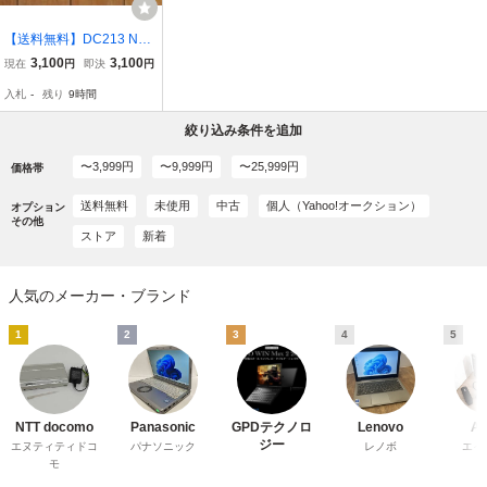
【送料無料】DC213 N10
WMS02 Atom N450 1.6G
3,100
3,100
現在
円
即決
円
Hz下半身(本体)Junk4100
入札
-
残り
9時間
962
絞り込み条件を追加
〜3,999円
〜9,999円
〜25,999円
価格帯
送料無料
未使用
中古
個人（Yahoo!オークション）
オプション
その他
ストア
新着
人気のメーカー・ブランド
1
2
3
4
5
NTT docomo
Panasonic
GPDテクノロ
Lenovo
A
ジー
エヌティティドコ
パナソニック
レノボ
エイ
モ