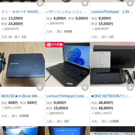
ドン・キホーテ NANOTE
パナソニックレッツノー
LenovoThinkpad L390
NEXT 7型UMPC Pentium
ト Corei5 6３００U メモ
Corei5 8350U メモリ８G
13,550
6,000
6,000
9,000
現在
円
現在
円
即決
円
現在
円
J4205 8GB 64GB SSD Wi
リ８G /M.2 256GB/12.1型
/M.2 256GB/13.3型HD/Wi
24,800
＋送料980円
15,000
即決
円
即決
円
n11JHome UMPC-03-SR
FHD/Windows11Pro64bi/
ndows11Pro64bi/動作品
＋送料980円
＋送料980円
入札
-
残り
8時間
動作品 ＷＥＢカメラ /
ＷＥＢカメラ２０１９オ
入札
10
残り
2日
入札
-
残り
2日
4９9
フィス付き/５４２
10%対象
MOUSE★m-Book MB-C2
LenovoThinkpad Corei5
■ONE NETBOOK/ワンネ
50E3★Celeron N3450★
８３５０U メモリ８G /M.
ットブック■UMPC/モバ
600
600
9,000
48,800
現在
円
即決
円
現在
円
現在
円
部品取りジャンク
2 256GB/12.1型HD/Wind
イルゲームPC■i7-1165G
＋送料1,100円
15,000
48,800
即決
円
即決
円
ows11Pro64bi/ＷＥＢカ
7/16GB/1TB SSD/8.4型タ
＋送料980円
＋送料1,300円
入札
-
残り
10時間
メラ ／５４４
ッチ■ONE XPLAYER■中
入札
-
残り
3日
入札
-
残り
11時間
古■ ★即決★