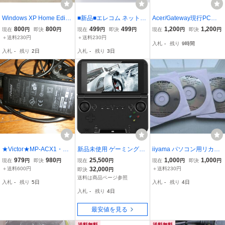
Windows XP Home Editio
■新品■エレコム ネットブ
Acer/Gateway現行PC対
n Version 2002 Step by St
ックのためのインナーバ
応代替用ACアダプターPA
800
800
499
499
1,200
1,200
現在
円
即決
円
現在
円
即決
円
現在
円
即決
円
ep Interactive Training ☆
ッグBM-IB08BU■10.2イ
-1650-69/ADP-65VH B/P
＋送料230円
＋送料230円
入札
-
残り
9時間
未使用ディスク☆
ンチワイド画面対応
A-1650-86/ADP-65VH D
入札
-
残り
2日
入札
-
残り
3日
互換19V3.42A
★Victor★MP-ACX1・AD
新品未使用 ゲーミングタ
iiyama パソコン用リカバ
P-50SB★ACアダプター
ブレット GPD XD 32GB
リCD ＠未開封3枚組@ W
979
980
25,500
1,000
1,000
現在
円
即決
円
現在
円
現在
円
即決
円
★19V=2.64A★
黒 5インチIPS液晶 Androi
indows XP Home Edition
＋送料600円
32,000
＋送料230円
即決
円
d 4.4 HDMI youtube ゲー
KDC13GCB
送料は商品ページ参照
入札
-
残り
5日
入札
-
残り
4日
ム機
入札
-
残り
4日
最安値を見る
送料無料
送料無料