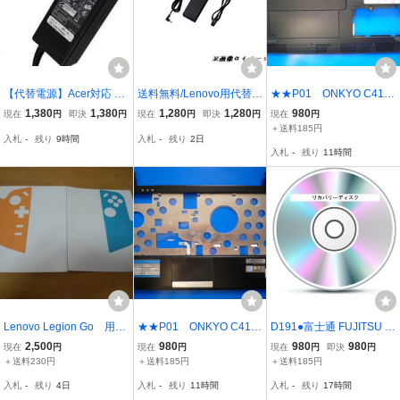
【代替電源】Acer対応 19
送料無料/Lenovo用代替電
★★P01 ONKYO C411
V3.42A/ACアダプター AD
源/Lenovo IdeaPad S9e/
A6 底面ユニット
1,380
1,380
1,280
1,280
980
現在
円
即決
円
現在
円
即決
円
現在
円
P-65VH D/ADP-65VH B/P
S10e/S12対応 41R4444
＋送料185円
入札
-
残り
9時間
入札
-
残り
2日
A-1650-69などと同等品
互換電源19V/20Vミニノ
入札
-
残り
11時間
互換
ートPC適合
Lenovo Legion Go 用
★★P01 ONKYO C411
D191●富士通 FUJITSU F
スキン・デカール switc
A6 タチッパトユニッ
MV-BIBLO LOOX M/G30
2,500
980
980
980
現在
円
現在
円
現在
円
即決
円
hカラー
ト 動作確認済み ②
FMVLMG30B FMVLMG3
＋送料230円
＋送料185円
＋送料185円
0R FMVLMG30W FMVLM
入札
-
残り
4日
入札
-
残り
11時間
入札
-
残り
17時間
G30PK 用 Windows 7 St