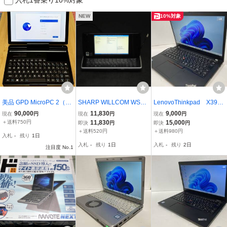
NEW
10%対象
美品 GPD MicroPC 2（C
SHARP WILLCOM WS01
LenovoThinkpad X390
ore i3-N300）Windows 1
6SH 管理:c-10
Corei5 8365U メモリ１６
90,000
11,830
9,000
現在
円
現在
円
現在
円
1搭載 小型ノートパソコ
G /M.2 256GB/13.3型FH
＋送料750円
11,830
15,000
即決
円
即決
円
ン
D/Windows11Pro64bi/Ｗ
＋送料520円
＋送料980円
入札
-
残り
1日
ＥＢカメラ ／５４３
入札
-
残り
1日
入札
-
残り
2日
注目度 No.1