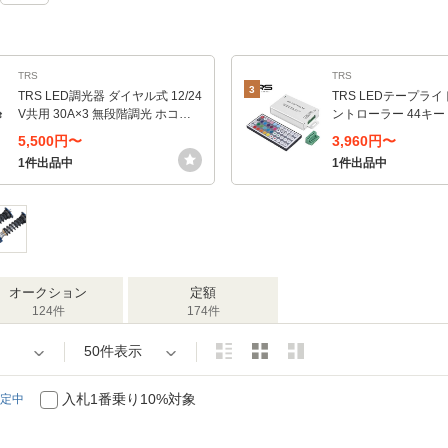
TRS
TRS
3
TRS LED調光器 ダイヤル式 12/24
TRS LEDテープライ
V共用 30A×3 無段階調光 ホコリ
ントローラー 44キー 
防止カバー付 315182
24A 5050 315143
5,500円〜
3,960円〜
1件出品中
1件出品中
オークション
定額
124件
174件
50件表示
入札1番乗り10%対象
定中