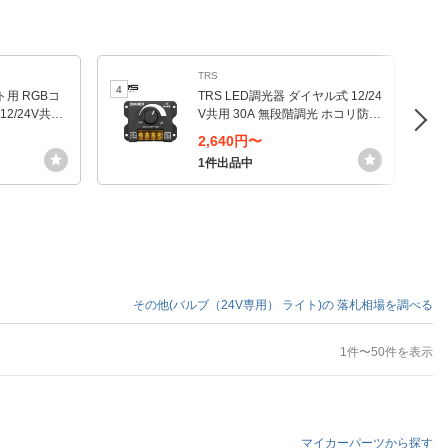
TRS
4
5
ト用 RGBコ
TRS LED調光器 ダイヤル式 12/24
12/24V共用
V共用 30A 無段階調光 ホコリ防止
カバー付 315180
2,640円〜
1件出品中
その他(バルブ（24V専用） ライト)の
落札相場を調べる
1件〜50件を表示
マイカーパーツから探す