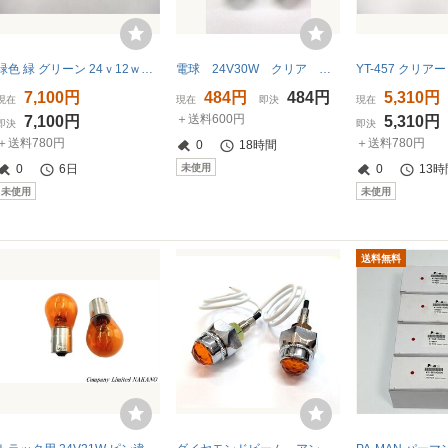
緑色 緑 グリーン 24ｖ12ｗ球付 G-1 型 バスマーカーランプ JETイノウエ 632353 10個組 トラック ダンプ デコトラ 緑
電球 24V30W クリア シングル球 2個セット
7,100円
484円
484円
5,310円
現在
現在
即決
現在
＋送料600円
7,100円
5,310円
即決
即決
＋送料780円
＋送料780円
0
18時間
未使用
0
6日
0
13時
未使用
未使用
送料無料