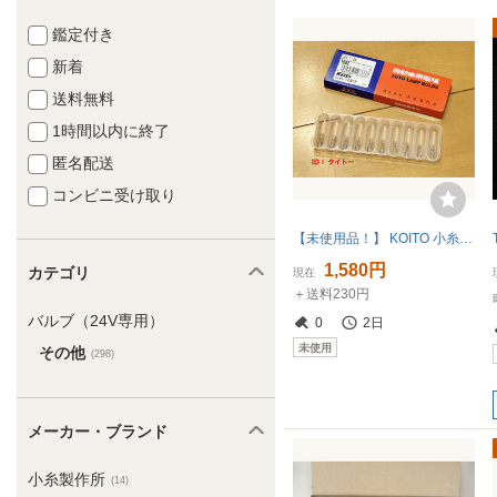
鑑定付き
新着
送料無料
1時間以内に終了
匿名配送
コンビニ受け取り
【未使用品！】 KOITO 小糸製作所 24V用ウェッジベース電球 W2X4.6d T5 1.2W
1,580円
カテゴリ
現在
＋送料230円
バルブ（24V専用）
0
2日
未使用
その他
(298)
メーカー・ブランド
小糸製作所
(14)