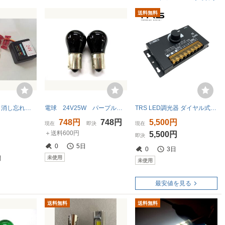
送料無料
24V車専用ライト消し忘れ防止アラーム
電球 24V25W パープル（紫） シングル球 2個セット
TRS LED調光器 ダイヤル式 12/24V共用 30A×3 無段階調光 ホコリ防止カバー付 315182
748円
748円
5,500円
現在
即決
現在
＋送料600円
5,500円
即決
0
5日
0
3日
未使用
間
未使用
最安値を見る
送料無料
送料無料