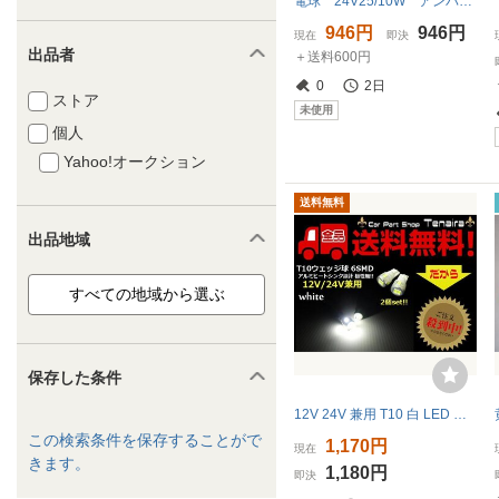
電球 24V25/10W アンバー（橙） ダブル球 2個セット カラー球
946円
946円
現在
即決
出品者
＋送料600円
0
2日
ストア
未使用
個人
Yahoo!オークション
送料無料
出品地域
保存した条件
12V 24V 兼用 T10 白 LED バルブ 2個 セット ウェッジ ホワイト 6SMD トラック マーカー スモール ポジション メール便送料無料/7
この検索条件を保存することがで
1,170円
現在
きます。
1,180円
即決