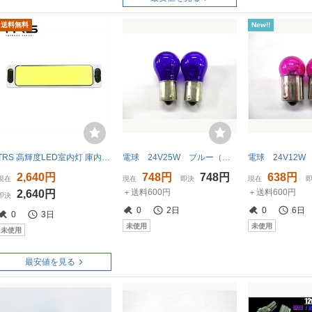
送料無料
New!!
TRS 高輝度LED室内灯 庫内灯 COB 12/24V共用 薄型 スイッチ付 315178
電球 24V25W ブルー（青） シングル球 2個セット
2,640円
748円
748円
638円
現在
現在
即決
現在
＋送料600円
＋送料600円
2,640円
即決
0
2日
0
6日
0
3日
未使用
未使用
未使用
最安値を見る