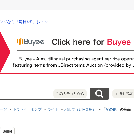
ングなら「毎日5％」おトク
このカテゴリから
＋
条件指定
ーツ
トラック、ダンプ
ライト
バルブ（24V専用）
「
その他
」の商品
Bellof