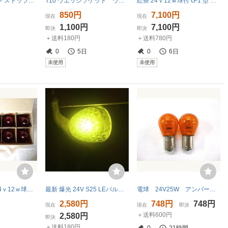
PA-MAN パーマン ストップテールランプ球 DC24V ST4887 10個入 4セット トラック用 業務用 整備交換部品 希少 未使用品 MADE IN TAIWAN
T10 ウエッジソケット ウェッジ 10個セット 汎用品 使い道色々 コード付き 増設 サイドマーカー配線 定形外￥１８０発送です。
紅茶 24ｖ12ｗ球付 G-1 型 バスマーカーランプ JETイノウエ 632359 10個組 トラック用品
850円
7,100円
現在
現在
1,100円
7,100円
即決
即決
＋送料180円
＋送料780円
0
5日
0
6日
未使用
未使用
YT-453 レッド 24ｖ12ｗ球付 Pトップ バスマーカーランプ ヤック 10個組 トラック用品
最新 爆光 24V S25 LEバルブ 黄色 レモン イエロー5個セット シングル 360度平行ピン マーカーランプ
電球 24V25W アンバー（橙） シングル球 2個セット
2,580円
748円
748円
現在
現在
即決
＋送料600円
2,580円
即決
＋送料180円
0
21時間