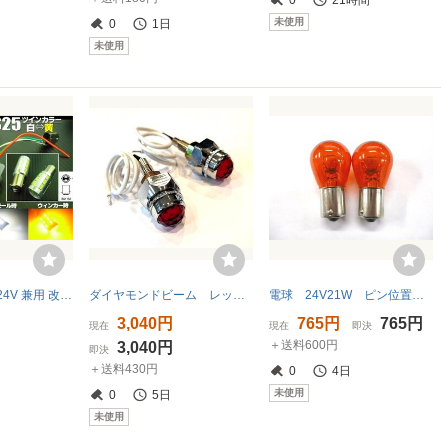
未使用
0
1日
未使用
トラック可 12V 24V 兼用 改良型 ウイポジ ツインカラー バルブ S25 ピン角 150° ソケット LED 白 橙 ウインカーポジションキット 黄 G
ダイヤモンドビーム レッド（赤） 2個セット 12V/24V共用 パイロットランプ ナンバーボルトに！
電球 24V21W ピン位置違い ピン違い アンバー（橙） シングル球 2個セット
3,040円
765円
765円
現在
現在
即決
＋送料600円
3,040円
即決
＋送料430円
0
4日
未使用
0
5日
未使用