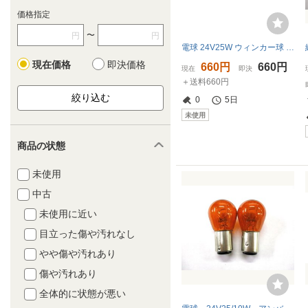
価格指定
〜
円
円
電球 24V25W ウィンカー球 (シングル) イエロー 2個セット BA15S S-25
現在価格
即決価格
660円
660円
現在
即決
＋送料660円
0
5日
未使用
商品の状態
未使用
中古
未使用に近い
目立った傷や汚れなし
やや傷や汚れあり
傷や汚れあり
全体的に状態が悪い