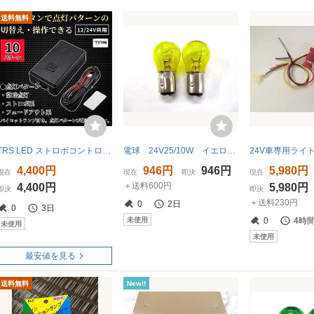
送料無料
TRS LED ストロボコントローラー 12/24V共用 10パターン 点滅/点灯/フラッシュ/ホタル スイッチ付 315142
電球 24V25/10W イエロー（黄色） ダブル球 2個セット カラー球
4,400円
946円
946円
5,980円
現在
現在
即決
現在
＋送料600円
4,400円
5,980円
即決
即決
＋送料230円
0
2日
0
3日
未使用
0
4時
未使用
未使用
最安値を見る
送料無料
New!!