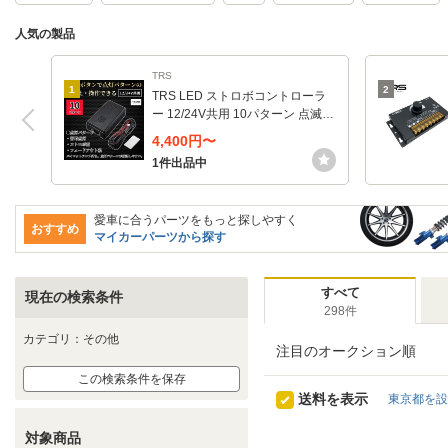
人気の製品
TRS
1
2
TRS LED ストロボコントローラ
ー 12/24V共用 10パターン 点滅/
点灯/フラッシュ/ホタル スイッチ
4,400円〜
付 315142
1件出品中
愛車に合うパーツをもっと探しやすく
おすすめ
マイカーパーツから探す
すべて
現在の検索条件
298件
カテゴリ：その他
注目のオークション順
この検索条件を保存
送料を表示
東京都を設
対象商品