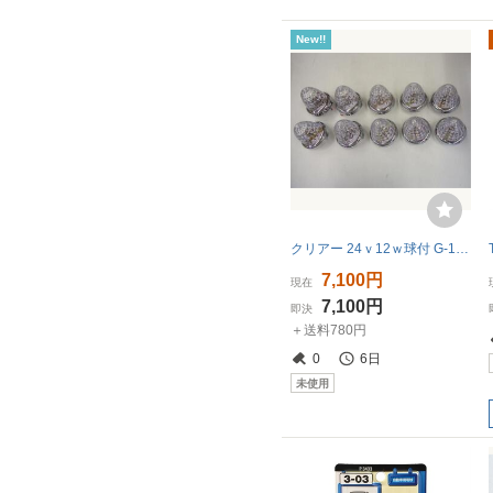
New!!
クリアー 24ｖ12ｗ球付 G-1 型 バスマーカーランプ 10個組 JETイノウエ 632354 ダンプ トラック用品
7,100円
現在
7,100円
即決
＋送料780円
0
6日
未使用