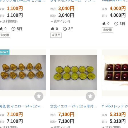
トラック用 24V21W ピン違い 電球 オレンジ 2ヶセット
ダイヤモンドビーム アンバー（橙） 2個セット 12V/24V共用 パイロットランプ ナンバーボルトに！
1,100円
3,040円
4,000円
現在
現在
現在
1,100円
3,040円
4,000円
即決
即決
即決
＋送料990円
＋送料430円
0
3日
0
5日
0
3日
未使用
未使用
未使用
New!!
黄色 黄 イエロー 24ｖ12ｗ球付 G-1 型 バスマーカーランプ ＪＥＴイノウエ 632352 10個組 トラック用品
蛍光イエロー 24ｖ12ｗ球付G-1 型 バスマーカーランプ 10個組 JETイノウエ 632351 トラック用品 ダンプ
7,100円
7,100円
5,310円
現在
現在
現在
7,100円
7,100円
5,310円
即決
即決
即決
＋送料780円
＋送料780円
＋送料780円