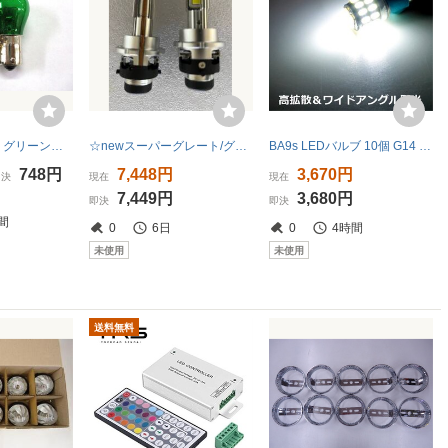
電球 24V25W グリーン（緑） シングル球 2個セット
☆newスーパーグレート/グランドプロフイアD2S/D2R/D2C led,21500cd 24V HID車交換用 BRILLIO製G3 ヘッドライト グレアカットシェード付
BA9s LEDバルブ 10個 G14 12V 24V ホワイト 高輝度3014SMDチップ 30連LED ポジション ナンバー灯 トラック ルームランプ トラック 車
748円
7,448円
3,670円
即決
現在
現在
7,449円
3,680円
即決
即決
間
0
6日
0
4時間
未使用
未使用
送料無料