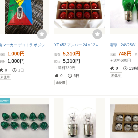
角マーカー.デコトラ.ポジション球.当時物.バイメタル球.BA9S.点滅球
YT-452 アンバー 24ｖ12ｗ球付 Pトップ バスマーカーランプ ヤック 10個組 トラック用品
1,000円
5,310円
748円
現在
現在
現在
＋送料600円
1,000円
5,310円
即決
即決
＋送料780円
0
13時
0
1日
未使用
0
6日
未使用
未使用
New!!