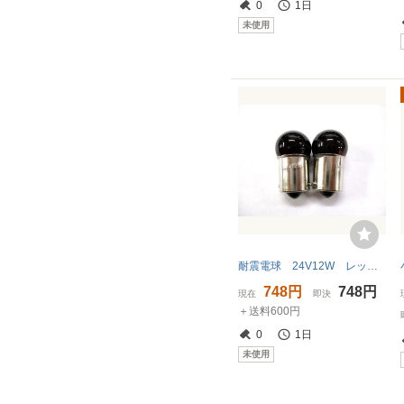
0
1日
未使用
耐震電球 24V12W レッド（赤） シングル球 2個セット
748円
748円
現在
即決
＋送料600円
0
1日
未使用