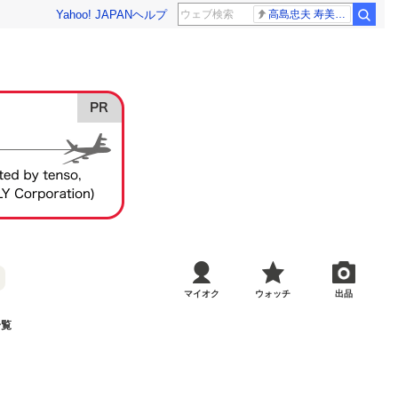
Yahoo! JAPAN
ヘルプ
高島忠夫 寿美花代さん死去
マイオク
ウォッチ
出品
一覧