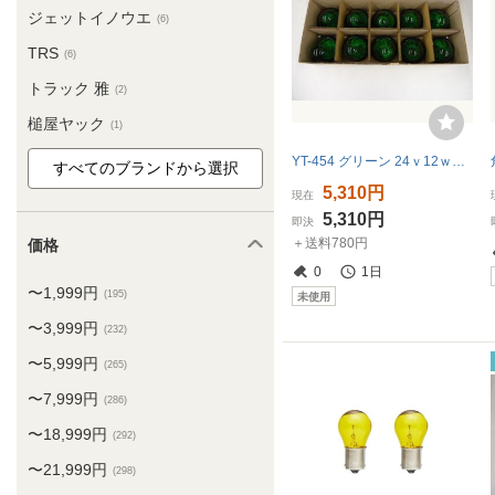
ジェットイノウエ
(6)
TRS
(6)
トラック 雅
(2)
槌屋ヤック
(1)
YT-454 グリーン 24ｖ12ｗ球付 Pトップ バスマーカーランプ ヤック 10個組 トラック用品
5,310円
現在
5,310円
即決
＋送料780円
価格
0
1日
〜1,999円
(195)
未使用
〜3,999円
(232)
〜5,999円
(265)
〜7,999円
(286)
〜18,999円
(292)
〜21,999円
(298)