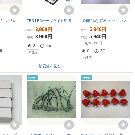
YT-457 クリアー 24ｖ12ｗ球付 Pトップ バスマーカーランプ ヤック 10個組 トラック用品
TRS LEDテープライト用 RGBコントローラー 44キー 12/24V共用 24A 5050 315143
10個組特別価格 メッキ バスマーカーリングDX JETイノウエ 634701 トラック ダンプ デコトラ LEDマーカー
3,960円
5,940円
現在
現在
3,960円
5,940円
即決
即決
＋送料780円
0
4日
間
0
2日
未使用
未使用
最安値を見る
New!!
New!!