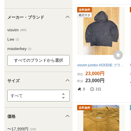
送料無料
鑑定付き
メーカー・ブランド
visvim
(465)
Lee
(1)
masterkey
(1)
visvim jumbo HOODIE ブラック サイズ2 フーディー
23,000円
現在
23,000円
サイズ
即決
0
2日
すべて
送料無料
価格
〜17,999円
(145)