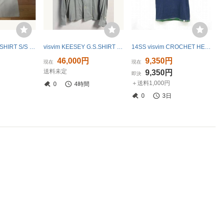
visvim CROSBY SHIRT S/S size2 ict wmv contrarydept sports
visvim KEESEY G.S.SHIRT L/S I.Q.W.T. 美中古サイズ2
14SS visvim CROCHET HEM TEE S/S VINTAGE SLUB Tシャツ
円
46,000円
9,350円
現在
現在
送料未定
円
9,350円
即決
＋送料1,000円
0
4時間
0
3日