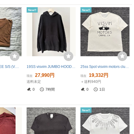
New!!
New!!
visvim JUMBO TEE S/S (V.D.) ICT tシャツ ビズビム size 3
19SS visvim JUMBO HOODIE P.O. UNEVEN DYE BLACK 2 スウェット パーカー
25ss Spot visvim motors club JUMBO TEE S/S DMGD 3
円
27,990円
19,332円
現在
現在
送料未定
＋送料940円
0
7時間
0
1日
New!!