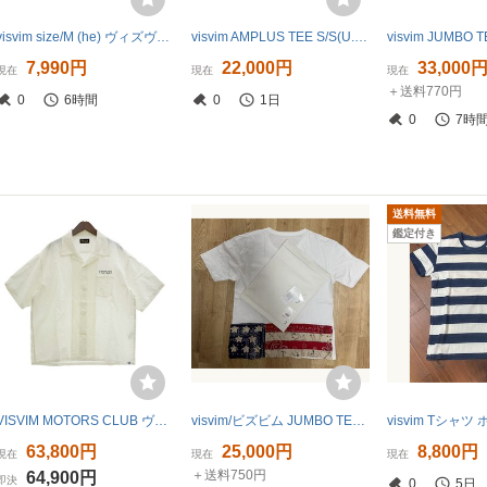
visvim size/M (he) ヴィズヴィム ビズビム ストライプ ワークシャツ ダブルチェストポケット ネイビー ホワイト コットン STRIPE SHIRT
visvim AMPLUS TEE S/S(U.D.) tシャツ ICT size2 ビズビム JUMBO UNEVEN DYE
7,990円
22,000円
33,000
現在
現在
現在
＋送料770円
0
6時間
0
1日
0
7時
送料無料
鑑定付き
VISVIM MOTORS CLUB ヴィズヴィム ビズビム シャツ 半袖 CROSBY SHIRT S/S クロスビー ウール メンズ サイズ4 ホワイト トップス DM20034■
visvim/ビズビム JUMBO TEE S/S STARS ジャンボ 半袖Tシャツ サイズ２ 0119305010002 バンダナ ヴィンテージ ICT
63,800円
25,000円
8,800円
現在
現在
現在
＋送料750円
64,900円
即決
0
5日