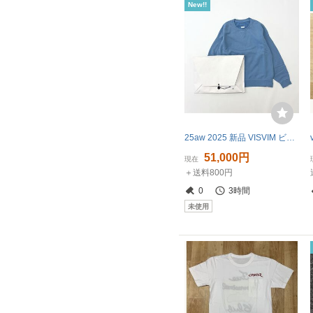
New!!
25aw 2025 新品 VISVIM ビズビム ヴィズヴィム JUMBO SB SWEAT L/S DMGD ジャンボ ダメージ加工 スウェット LT.BLUE サイズ 3 807-0320
51,000円
現在
＋送料800円
0
3時間
未使用