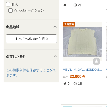
個人
0
2日
Yahoo!オークション
送料無料
出品地域
保存した条件
VISVIM ビズビム MONDO SWEAT S/L CRASH 型番:0124105010017 サイズ:1 モンド スウェット ☆良品☆[65-0722-E1]
この検索条件を保存することがで
きます。
33,000円
現在
0
1日