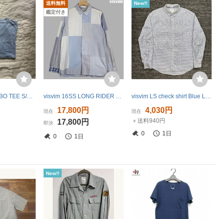
送料無料
New!!
鑑定付き
VISVIM ICT JUMBO TEE S/S size 3 tシャツ ビズビム
visvim 16SS LONG RIDER SHIRT L/S FLUX P.W パッチワーク シャツ ヴィズヴィム ビズビム F.I.L vintage ビンテージ アーカイブ
visvim LS check shirt Blue L チェック シャツ ブルー
円
17,800円
4,030円
現在
現在
＋送料940円
17,800円
即決
0
1日
0
1日
New!!