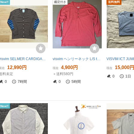
New!!
鑑定付き
送料無料
visvim SELMER CARDIGAN KUBA DK.BROWN 1 ニット カーディガン
visvim ヘンリーネック L/S tシャツ ピンク サイズ1 made in JAPAN
12,990円
4,900円
15,000
現在
現在
現在
送料未定
＋送料580円
0
1日
0
7時間
0
5時間
New!!