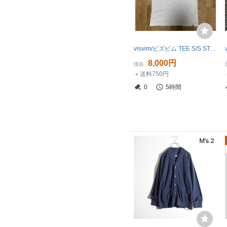
visvim/ビズビム TEE S/S STARS 半袖Tシャツ サイズ２ 0117305010002 刺繍 ICT
8,000円
現在
＋送料750円
0
5時間