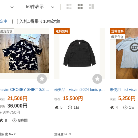
50件表示
入札1番乗り10%対象
定中
鑑定付き
送料無料
送料無料
鑑定付き
visvim CROSBY SHIRT S/S HIKAKU 1 BLACK
極美品 visvim 2024 tunic p/o サイズ2 中村ヒロキ
21,500円
15,500円
5,250円
現在
現在
現在
36,000円
即決
5
1日
4
1日
＋送料750円
8
8時間
注目度 No.2
注目度 No.3