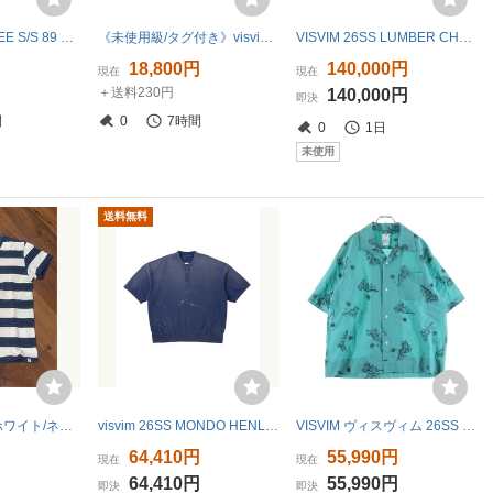
visvim JUMBO TEE S/S 89 DMGD ブルー サイズ４ ジャンボ Tシャツ ブルー
《未使用級/タグ付き》visvim ビズビム 22aw Spot visvim JUMBO TEE S/S WHITE 東京限定 バッグロゴ Tシャツ トップス M相当 メンズ
VISVIM 26SS LUMBER CHECK L/S NAVY 3 n.d. UTsatchel socialhakamaIRISKOFU kayenta KERCHIEFPEERLESSSTRABLER JOURNEYMAN中村ヒロキ着
円
18,800円
140,000円
現在
現在
＋送料230円
140,000円
即決
間
0
7時間
0
1日
未使用
送料無料
visvim Tシャツ ホワイト/ネイビー ボーダー size 2 USED品
visvim 26SS MONDO HENLEY ZIP S/S CRASH NAVY SIZE:3 ほぼ新品 ヴィズヴィム クラッシュ加工 ヘンリージップ 半袖 スウェット ネイビー
VISVIM ヴィスヴィム 26SS COPA SHIRT S/S コバ アート総柄 ウールリネン 半袖オープンカラー 開襟シャツ グリーン 0126105011004
64,410円
55,990円
現在
現在
64,410円
55,990円
即決
即決