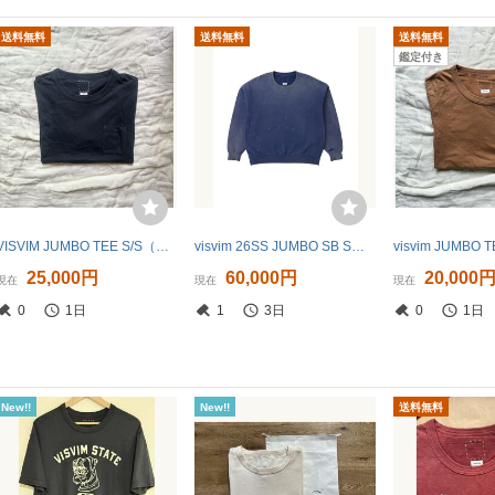
送料無料
送料無料
送料無料
鑑定付き
VISVIM JUMBO TEE S/S（N.D) 藍染 size 3 tee tシャツ ICT ビズビム
visvim 26SS JUMBO SB SWEAT L/S CRASH NAVY Size:3 ビズヴィム クラッシュダメージ加工スウェット ネイビー ほぼ新品
25,000円
60,000円
20,000
現在
現在
現在
0
1日
1
3日
0
1日
New!!
New!!
送料無料