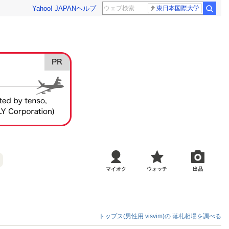
Yahoo! JAPAN
ヘルプ
東日本国際大学
マイオク
ウォッチ
出品
トップス(男性用 visvim)の
落札相場を調べる