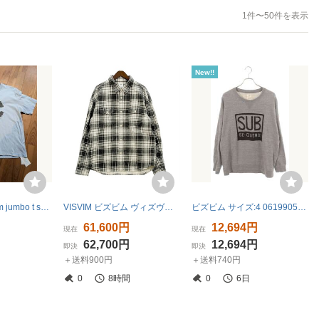
1件〜50件を表示
New!!
未使用 ict visvim jumbo t shirt size2
VISVIM ビズビム ヴィズヴィム チェック ネルシャツ 長袖 PIONEER CHECK L/S 24AW 美品 メンズ サイズ4 ブラック系 トップス DM20053■
ビズビム サイズ:4 0619905010003 JUMBO SWEAT CREW L S SUB クルーネックジャンボスウェット 中古 BS99
61,600円
12,694円
現在
現在
62,700円
12,694円
即決
即決
＋送料900円
＋送料740円
0
8時間
0
6日