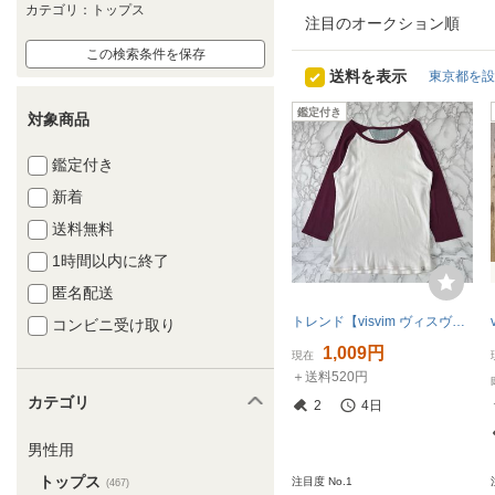
カテゴリ：トップス
注目のオークション順
この検索条件を保存
送料を表示
東京都を設
鑑定付き
対象商品
鑑定付き
新着
送料無料
1時間以内に終了
匿名配送
トレンド【visvim ヴィスヴィム【綿麻】0113205010057 9部袖 ラグラン カットソー Tシャツ
コンビニ受け取り
1,009円
現在
＋送料520円
カテゴリ
2
4日
男性用
トップス
注目度 No.1
(467)