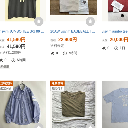
visvim JUMBO TEE S/S 89 DMGD Color:BLACK Size.2
20AW visvim BASEBALL TEE L/S 3 BLACK ニット
41,580円
22,900円
20,000
現在
現在
現在
送料未定
41,580円
即決
0
1日
＋送料1,280円
0
7時間
0
6時間
未使用
送料無料
送料無料
鑑定付き
鑑定付き