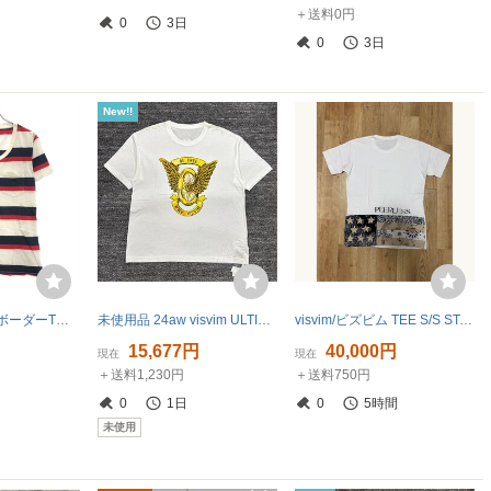
＋送料0円
0
3日
0
3日
New!!
visvim ビズビム ボーダーTシャツ ミックスカラー IT8NO4BII1GG
未使用品 24aw visvim ULTIMATE JUMBO TEE S/S BE FREE 2 WHITE
visvim/ビズビム TEE S/S STARS 限定 イベント 半袖Tシャツ サイズ２ 0２19９05010002 バンダナ ヴィンテージ ICT
15,677円
40,000円
現在
現在
＋送料1,230円
＋送料750円
0
1日
0
5時間
未使用