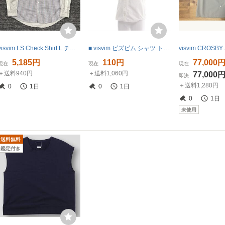
visvim LS Check Shirt L チェックシャツ
■ visvim ビズビム シャツ トップス 半袖 襟 無地 ボタン 胸ポケット コットン メンズ S ホワイト
5,185円
110円
77,000
現在
現在
現在
＋送料940円
＋送料1,060円
77,000
即決
＋送料1,280円
0
1日
0
1日
0
1日
未使用
送料無料
鑑定付き