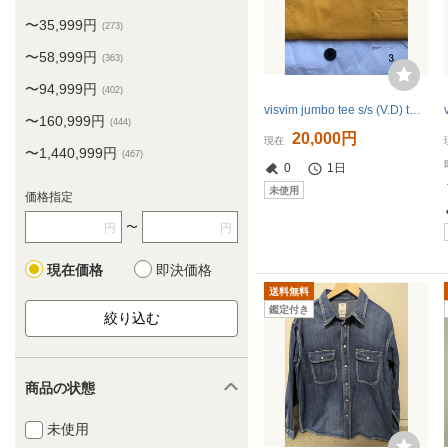
〜35,999円
(273)
〜58,999円
(363)
〜94,999円
(402)
visvim jumbo tee s/s (V.D) tシャツ ICT size 3 ビズビム
〜160,999円
(444)
20,000円
現在
〜1,440,999円
(467)
0
1日
未使用
価格指定
〜
円
円
現在価格
即決価格
送料無料
鑑定付き
商品の状態
未使用