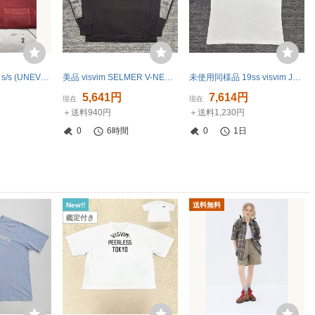
visvim jumbo tee s/s (UNEVEN DYE) tシャツ ICT size 2 ビズビム
美品 visvim SELMER V-NECK L/S 3
未使用同様品 19ss visvim JUMBO TEE S/S FEATHERS WHITE 3
円
5,641円
7,614円
現在
現在
＋送料940円
＋送料1,230円
0
6時間
0
1日
New!!
送料無料
鑑定付き