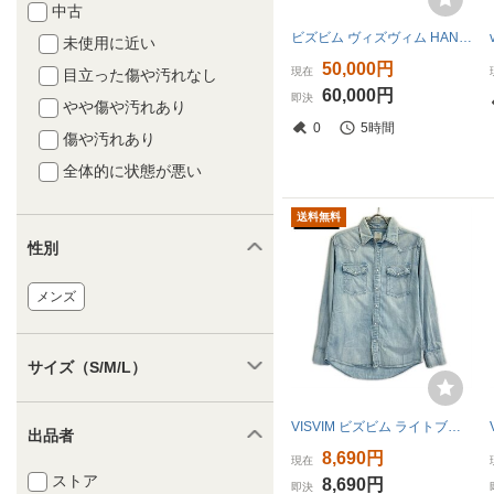
中古
ビズビム ヴィズヴィム HANDYMAN SHIRTS DMGD デニムシャツ
未使用に近い
50,000円
現在
目立った傷や汚れなし
60,000円
即決
やや傷や汚れあり
0
5時間
傷や汚れあり
全体的に状態が悪い
送料無料
性別
メンズ
サイズ（S/M/L）
VISVIM ビズビム ライトブルー デニム ウエスタンシャツ 1 メンズ
出品者
8,690円
現在
ストア
8,690円
即決