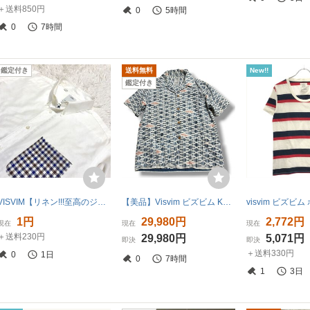
＋送料850円
0
5時間
0
7時間
鑑定付き
送料無料
New!!
鑑定付き
VISVIM【リネン!!!至高のジャパンラグジュアリー!!!】ビスビム 長袖シャツ チェック 伊製 麻◎拘りのディテール!!!◎白 ホワイト メンズ
【美品】Visvim ビズビム KAHUNA SHIRT 半袖 開襟 シャツ 2
1円
29,980円
2,772円
現在
現在
現在
＋送料230円
29,980円
5,071円
即決
即決
＋送料330円
0
1日
0
7時間
1
3日