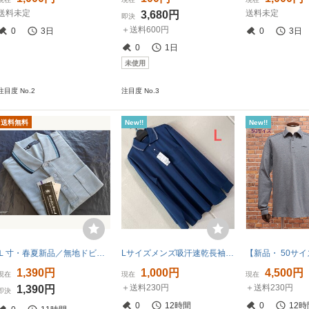
送料未定
送料未定
3,680円
即決
＋送料600円
0
3日
0
3日
0
1日
未使用
注目度 No.2
注目度 No.3
送料無料
New!!
New!!
Ｌ寸・春夏新品／無地ドビーポロシャツ●サックスグレー
Lサイズメンズ吸汗速乾長袖ポロシャツ ネイビー
1,390円
1,000円
4,500円
現在
現在
現在
＋送料230円
＋送料230円
1,390円
即決
0
12時間
0
12時