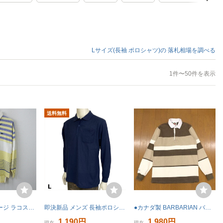
Lサイズ(長袖 ポロシャツ)の
落札相場を調べる
1件〜50件を表示
送料無料
y367 90sビンテージ ラコステ 長袖ラガーシャツ■1990年代製 表記XLサイズ イエロー IZOD ボーダー ワンポイントロゴ アメカジ 古着 激安
即決新品 メンズ 長袖ポロシャツ 形状安定 カノコポロ ネイビー L ポケット 送料無料 長袖 ポロ
●カナダ製 BARBARIAN バーバリアン コットン ボーダー ラガーシャツ L 白 ホワイト×ブラウン系 長袖 ポロシャツ ラグビー 古着 メンズ
1,190円
1,980円
現在
現在