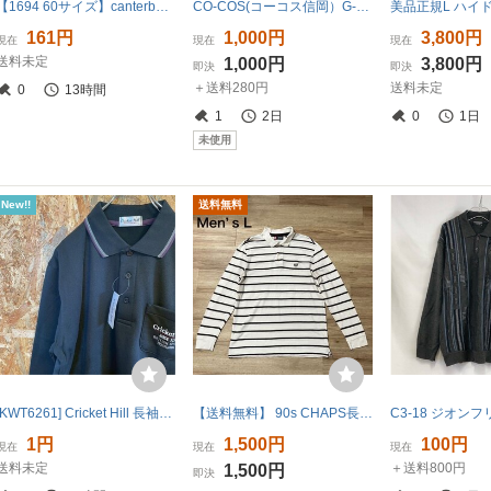
【1694 60サイズ】canterbury カンタベリー L ラガーシャツ 長袖ポロシャツ ネイビー 紺 ボーダー トップス コットン100 古着 ユーズド
CO-COS(コーコス信岡）G-1418遮熱長袖ポロシャツ【ホワイト】Ｌサイズ ネコポス（ポスト投函）発送
161円
1,000円
3,800円
現在
現在
現在
送料未定
1,000円
3,800円
即決
即決
＋送料280円
送料未定
0
13時間
1
2日
0
1日
未使用
New!!
送料無料
[KWT6261] Cricket Hill 長袖ポロシャツ メンズ ブラック L ポス
【送料無料】 90s CHAPS長袖ポロシャツ 白ワインレッドグレーボーダー柄 メンズLサイズ チャップスラルフローレンRALPH LAUREN
1円
1,500円
100円
現在
現在
現在
送料未定
＋送料800円
1,500円
即決