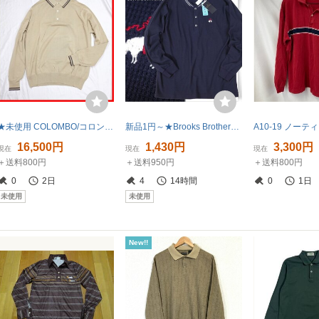
★未使用 COLOMBO/コロンボ 長袖ポロシャツ 50/メンズL相当/ベージュ/コットン100%/タグ付き&2234900173
新品1円～★Brooks Brothers ブルックス ブラザーズ メンズ 春夏秋 長袖 ドライ DRY-X ストレッチワッフルカットソー L ヘンリー◆7727◆
16,500円
1,430円
3,300円
現在
現在
現在
＋送料800円
＋送料950円
＋送料800円
0
2日
4
14時間
0
1日
未使用
未使用
New!!