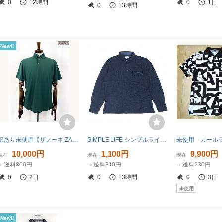
0
12時間
0
1日
0
13時間
New!!
訳あり未使用【ザノーネ ZANONE】811818 Z0380 Z4657 定価32450円 ICECOTTON 半袖ポロシャツ (メンズ) size48 グリーン ★10ZZN0904★
SIMPLE LIFE シンプルライフ コットン100% 鹿の子 ポロシャツ L 紺 ネイビー 長袖 カットソー カジュアル 国内正規品 メンズ 紳士
10,000円
1,100円
9,900円
現在
現在
現在
＋送料800円
＋送料310円
＋送料230円
0
2日
0
13時間
0
3日
未使用
New!!