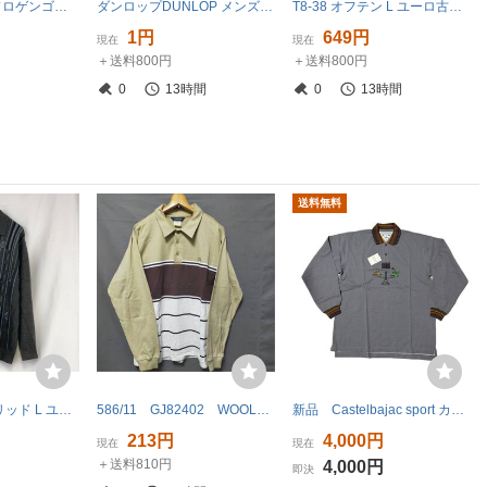
美品正規L ハイドロゲンゴルフ 長袖ポロシャツ hydrogengolf ポリエステル
ダンロップDUNLOP メンズ長袖ポロシャツ Lサイズ H84-1-5A
T8-38 オフテン L ユーロ古着 ポルトガル製 ボーダー 長袖 コットン ポロシャツ グレー OFTEN メンズ
1円
649円
現在
現在
＋送料800円
＋送料800円
0
13時間
0
13時間
送料無料
C3-18 ジオンフリッド L ユーロ古着 イタリア製 長袖 ニット ポロシャツ グレー GIONFRIDDO メンズ
586/11 GJ82402 WOOLRICH ウールリッチ 綿100% メンズ L 長袖 ポロシャツ ベージュ×白×ブラウン系 ヴィンテージ 古着
新品 Castelbajac sport カステルバジャック 長袖ポロシャツ グレー 恐竜刺繍 タグ付き 刺繍 恐竜 鹿の子 サイズ4 メンズ
213円
4,000円
現在
現在
＋送料810円
4,000円
即決