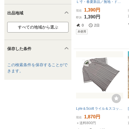
Ｌ寸・春夏新品／無地・ドビー柄ポロシャツ●ピンクグレー
1,390円
現在
出品地域
1,390円
即決
0
2日
未使用
保存した条件
この検索条件を保存することがで
きます。
Lyle＆Scott ライル＆スコット ボーダー ポロシャツ sizeL/グレー ■◆ ☆ gha4 メンズ
1,870円
現在
＋送料800円