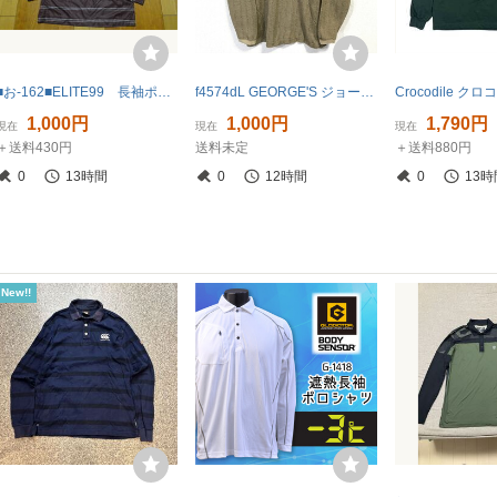
■お-162■ELITE99 長袖ポロシャツ サイズＬ
f4574dL GEORGE'S ジョージズ サイズL(42/44)長袖シャツ 長袖ポロシャツ ベージュ系 メンズ カジュアルシャツ 襟つきシャツ
1,000円
1,000円
1,790円
現在
現在
現在
＋送料430円
送料未定
＋送料880円
0
13時間
0
12時間
0
13時
New!!