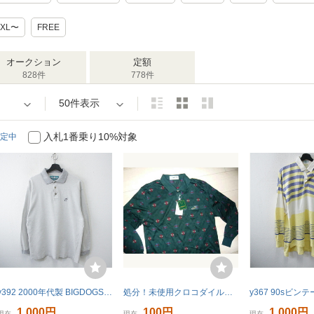
4XL〜
FREE
オークション
定額
828件
778件
50件表示
入札1番乗り10%対象
定中
y392 2000年代製 BIGDOGS 長袖ポロシャツ■00s 表記Mサイズ グレー ワンポイントロゴ アメカジ ストリート 古着 激安 希少 古着卸 90s 80s
処分！未使用クロコダイル Lサイズ 長袖ポロシャツ 左胸ポケット 濃いグリーン系
1,000円
100円
1,000円
現在
現在
現在