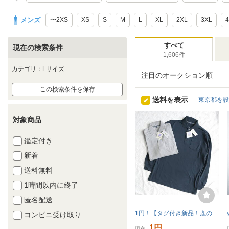
メンズ
〜2XS
XS
S
M
L
XL
2XL
3XL
すべて
現在の検索条件
1,606件
カテゴリ：Lサイズ
注目のオークション順
この検索条件を保存
送料を表示
東京都を設
対象商品
鑑定付き
新着
送料無料
1時間以内に終了
匿名配送
1円！【タグ付き新品！鹿の子素材！2着セット！】長袖ポロシャツ 2点 涼しい Lサイズ 軽量 速乾 グレー ネイビー 未使用品 活楽陽
コンビニ受け取り
1円
現在