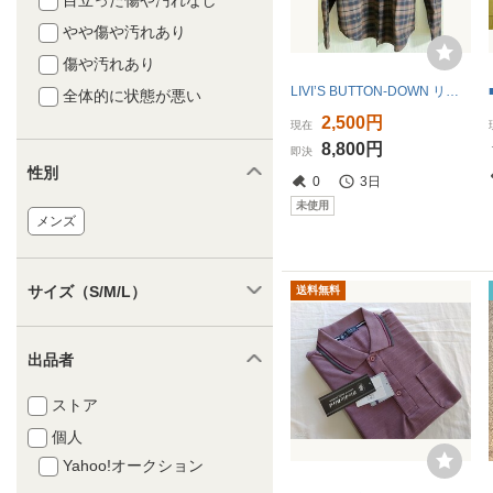
目立った傷や汚れなし
やや傷や汚れあり
傷や汚れあり
LIVI’S BUTTON-DOWN リーバイスのボタンダウン 長袖 綿100% 長袖シャツ チェックシャツ 長袖 ボタンダウンシャツ (未使用)
全体的に状態が悪い
2,500円
現在
8,800円
即決
性別
0
3日
未使用
メンズ
サイズ（S/M/L）
送料無料
出品者
ストア
個人
Yahoo!オークション