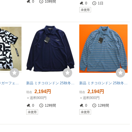
0
10時間
0
1日
未使用
未使用 カールラガーフェルド Karl Lagerfeld 総柄ロゴ ポロシャツ☆
新品 ミチコロンドン 25秋冬 裏起毛 ポロシャツ 紺【ml7w-r250_NA_L】 MICHIKO LONDON 長袖 ロゴ 刺繍 ゴルフ カジュアル スポーツ
新品 ミチコロンドン 25秋冬 裏起毛 ボーダー ポロシャツ【ml7w-r252_BL_L】 MICHIKO LONDON 長袖 ロゴ ゴルフ カジュアル スポーツ
2,194円
2,194円
現在
現在
＋送料900円
＋送料900円
0
12時間
0
12時間
未使用
未使用