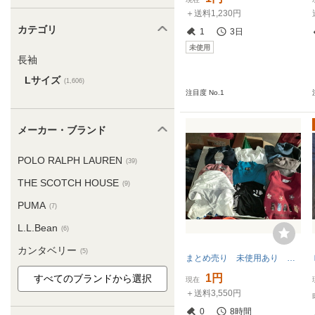
＋送料1,230円
カテゴリ
1
3日
未使用
長袖
Lサイズ
(1,606)
注目度 No.1
メーカー・ブランド
POLO RALPH LAUREN
(39)
THE SCOTCH HOUSE
(9)
PUMA
(7)
L.L.Bean
(6)
カンタベリー
(5)
まとめ売り 未使用あり 長袖 ポロ シャツ アウター トレーナー M/L/LL/3L/その他のみの出品です。２９枚ほどあり
1円
現在
＋送料3,550円
0
8時間