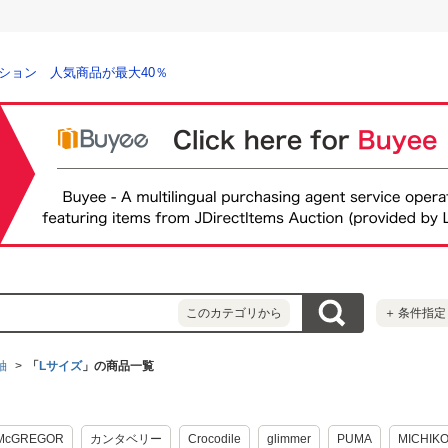
ション 人気商品が最大40％
このカテゴリから
＋
条件指定
袖
「
Lサイズ
」の商品一覧
McGREGOR
カンタベリー
Crocodile
glimmer
PUMA
MICHIK