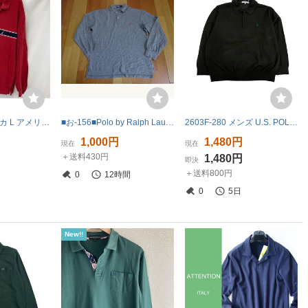
A10-19 ノーティカ L アメリカ古着 ボーダー コットン 長袖 ラガーシャツ レッド NAUTICA メンズ
■お-156■Polo by Ralph Lauren 長袖ポロシャツ サイズＬ
2603F-280 メンズ U.S. POLO ASSN ユーエスポロアッスン カーキ ポロシャツ L 送料一律！800円
1,000円
1,480円
現在
現在
＋送料430円
1,480円
即決
＋送料800円
0
12時間
0
5日
New!!