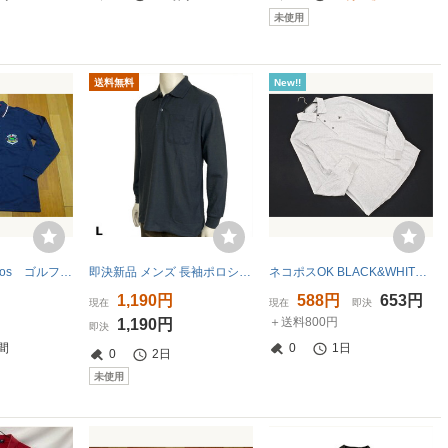
未使用
送料無料
New!!
■お-151■Kent Bros ゴルフ 裏フリース長袖ポロシャツ サイズＬ
即決新品 メンズ 長袖ポロシャツ 形状安定 カノコポロ チャコール L ポケット 送料無料 長袖 ポロ
ネコポスOK BLACK&WHITE ブラック＆ホワイト 長袖 ポロシャツ sizeL/ライトグレー ■◇ ☆ gea7 メンズ
1,190円
588円
653円
現在
現在
即決
＋送料800円
1,190円
即決
間
0
1日
0
2日
未使用