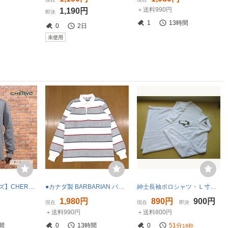
＋送料990円
1,190円
即決
1
13時間
0
2日
未使用
【新品・ 50サイズ】CHERVO・快適ストレッチ 速乾長袖ポロシャツ
●カナダ製 BARBARIAN バーバリアン コットン ボーダー ラガーシャツ L 白 ホワイト×グレー系 長袖 ポロシャツ ラグビー 古着 メンズ
紳士長袖ポロシャツ・Ｌ寸・１着・Ａ３５２
1,980円
890円
900円
現在
現在
即決
＋送料990円
＋送料800円
間
0
13時間
0
51分
17秒