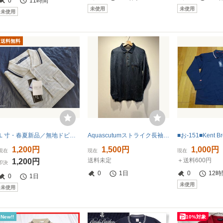
0
11時間
未使用
未使用
未使用
送料無料
Ｌ寸・春夏新品／無地ドビーポロシャツ●杢グレー
Aquascutumストライク長袖ポロシャツ L
1,200円
1,500円
1,000円
現在
現在
現在
送料未定
＋送料600円
1,200円
即決
0
1日
0
12時
0
1日
未使用
未使用
New!!
10%対象