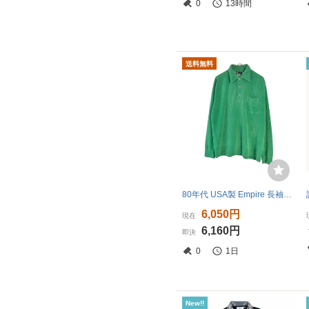
0
13時間
送料無料
80年代 USA製 Empire 長袖ベロアポロシャツ グリーン(メンズ LARGE)中古 古着 X6476
6,050円
現在
6,160円
即決
0
1日
New!!