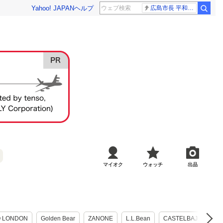
Yahoo! JAPAN
ヘルプ
広島市長 平和宣言
マイオク
ウォッチ
出品
O LONDON
Golden Bear
ZANONE
L.L.Bean
CASTELBAJAC
B