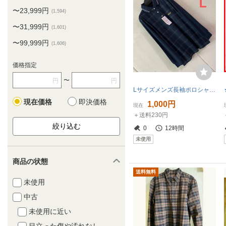
〜23,999円
(1,594)
〜31,999円
(1,601)
〜99,999円
(1,606)
価格指定
〜
円
円
Lサイズメンズ長袖ポロシャツネイビー
現在価格
即決価格
1,000円
現在
＋送料230円
0
12時間
未使用
商品の状態
送料無料
未使用
中古
未使用に近い