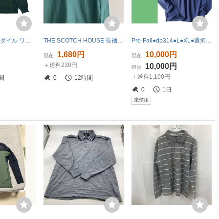
Crocodile クロコダイル ワンポイント鹿の子 長袖 ポロシャツ サイズ L /グリーン系 メンズ
THE SCOTCH HOUSE 長袖 ポロシャツ メンズ L グリーン コットン スコッチ ハウス
Pre-Fall●dp314●L●XL●選択可●中部イタリアの街着ブランド●デザインポロシャツ●イタリア製
1,680円
10,000円
現在
現在
＋送料230円
10,000円
即決
＋送料1,100円
間
0
12時間
0
1日
未使用