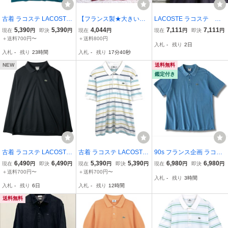
古着 ラコステ LACOSTE
【フランス製★大きいサ
LACOSTE ラコステ ポ
半袖 ポロシャツ メンズX
イズ6】CHEMISE LACO
ロシャツ ワンポイント刺
5,390
5,390
4,044
7,111
7,111
現在
円
即決
円
現在
円
現在
円
即決
円
L相当 /eaa622606
STE ヴィンテージ 半袖ポ
繍ロゴ 紺 XL相当
＋送料700円〜
＋送料800円
入札
-
残り
2日
ロシャツ 赤系●ダメージ
入札
-
残り
23時間
入札
-
残り
17分39秒
有○ラコステ フレラコ (▲
580)
NEW
送料無料
鑑定付き
古着 ラコステ LACOSTE
古着 ラコステ LACOSTE
90s フランス企画 ラコス
フランス企画 襟付き ハー
マルチボーダー 半袖 ボー
テ ターコイズブルー ポロ
6,490
6,490
5,390
5,390
6,980
6,980
現在
円
即決
円
現在
円
即決
円
現在
円
即決
円
フジップ 長袖 ポロシャツ
ダー ポロシャツ 6 メンズ
シャツ 6 半袖 XL コット
＋送料700円〜
＋送料700円〜
入札
-
残り
3時間
6 メンズXL相当 /eaa6162
XL相当 /eaa622935
ン 鹿の子 フランス製 フ
入札
-
残り
6日
入札
-
残り
12時間
93
レラコ フララコ L.12.12 v
intage
送料無料