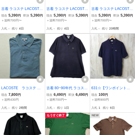
古着 ラコステ LACOSTE
古着 ラコステ LACOSTE
古着 ラコステ LACOSTE
フランス企画 半袖 ポロシ
半袖 ポロシャツ 6 メンズ
フランス企画 半袖 ポロシ
5,390
5,390
5,390
5,390
5,390
5,390
現在
円
即決
円
現在
円
即決
円
現在
円
即決
円
ャツ 6 メンズXL相当 /eaa
XL相当 /eaa657594
ャツ 6 メンズXL相当 /eaa
＋送料700円〜
＋送料700円〜
＋送料700円〜
644395
622728
入札
-
残り
4日
入札
-
残り
4日
入札
-
残り
20時間
LACOSTE ラコステ イ
古着 80~90年代 ラコステ
631☆【ワンポイントロ
ンディゴ ピケ ポロシャ
LACOSTE IZOD 半袖 ポ
ゴ ポロシャツ 半袖】LAC
7,800
6,490
6,490
100
現在
円
現在
円
即決
円
現在
円
ツ インディゴブルー 6
ロシャツ USA製 メンズX
OSTE ラコステ 紺 6
＋送料430円
＋送料700円〜
＋送料900円
L相当 ヴィンテージ /eaa6
入札
-
残り
2時間
入札
-
残り
1日
入札
1
残り
6日
23987
もうすぐ終了
NEW