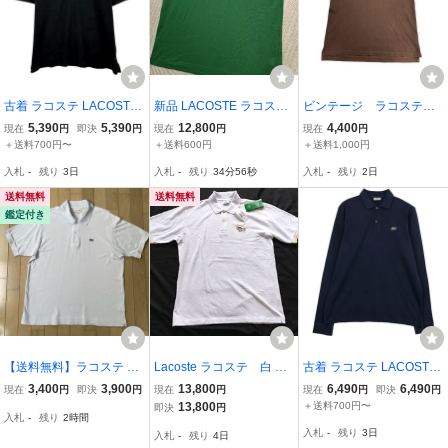
古着 ラコステ LACOSTE
新品 LACOSTE ラコステ
ビンテージ ラコステ
フランス企画 半袖 ポロシ
鹿の子 半袖 ポロシャツ
半袖 ポロシャツ 2607
5,390
5,390
12,800
4,400
現在
円
即決
円
現在
円
現在
円
ャツ 6 メンズXL相当 /eaa
グリーン 緑 SIZE 6 XL L1
＋送料700円〜
＋送料600円
＋送料1,000円
657607
212
入札
-
残り
3日
入札
-
残り
34分55秒
入札
-
残り
2日
送料無料
送料無料
鑑定付き
【送料無料】ラコステ LA
Lacoste ラコステ 白 ポ
古着 ラコステ LACOSTE
COSTE 半袖 ポロシャツ
ロシャツ ６ ９０ｓ
フランス企画 長袖 ポロシ
3,400
3,900
13,800
6,490
6,490
現在
円
即決
円
現在
円
現在
円
即決
円
L1212 ビックサイズ XL
DEVANLEY社
ャツ 6 メンズXL相当 /eaa
13,800
＋送料700円〜
即決
円
入札
-
残り
2時間
631853
入札
-
残り
3日
入札
-
残り
4日