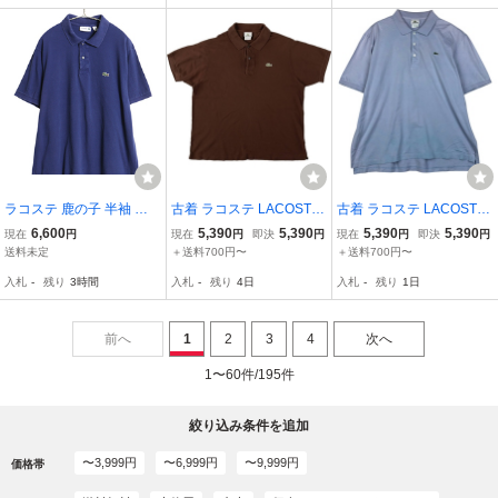
ルド ユーロ メ
ラコステ 鹿の子 半袖 ポ
古着 ラコステ LACOSTE
古着 ラコステ LACOSTE
ロシャツ 6 メンズ XL 古
フランス企画 半袖 ポロシ
フランス企画 半袖 ポロシ
6,600
5,390
5,390
5,390
5,390
現在
円
現在
円
即決
円
現在
円
即決
円
着 半袖シャツ ワンポイン
ャツ 6 メンズXL相当 /eaa
ャツ メンズXL相当 /eaa6
送料未定
＋送料700円〜
＋送料700円〜
ト ボックス コットン カ
622989
22968
入札
-
残り
3時間
入札
-
残り
4日
入札
-
残り
1日
ットソー トップス 大きい
サイズ ブルー
前へ
1
2
3
4
次へ
1〜60件/195件
絞り込み条件を追加
〜3,999円
〜6,999円
〜9,999円
価格帯