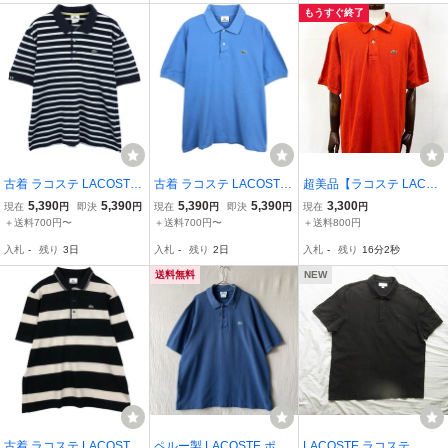
もうすぐ終了
古着 ラコステ LACOSTE
古着 ラコステ LACOSTE
超美品【ラコステ LACOS
フランス企画 半袖 ポロシ
フランス企画 半袖 ポロシ
TE】鹿の子生地 半袖 ポ
5,390
5,390
5,390
5,390
3,300
現在
円
即決
円
現在
円
即決
円
現在
円
ャツ 6 メンズXL相当 /eaa
ャツ 6 メンズXL相当 /eaa
ロシャツ (メンズ) size6
＋送料700円〜
＋送料700円〜
＋送料800円
653616
653626
オレンジ ◎35MTB0203
入札
-
残り
3日
入札
-
残り
2日
入札
-
残り
16分1秒
◎
送料無料
NEW
古着 ラコステ LACOSTE
ペルー製 LACOSTE ポロ
LACOSTE ラコステ ス