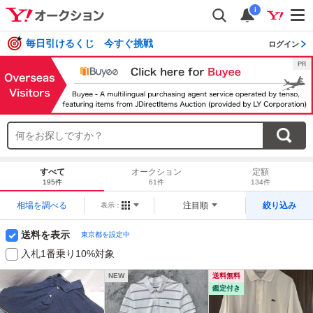
i
毎日引けるくじ 今すぐ挑戦
ログイン
すべて
オークション
定額
195件
61件
134件
相場を調べる
注目順
絞り込み
表示：
送料を表示
東京都を設定中
入札1番乗り10%対象
NEW
送料無料
鑑定付き