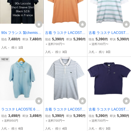
90s フランス 製chemise
古着 ラコステ LACOSTE
古着 ラコステ LACOSTE
Lacosteラコステ メンズ6
半袖 ポロシャツ 6 メンズ
フランス企画 半袖 ボーダ
7,480
7,480
5,390
5,390
5,390
5,390
現在
円
即決
円
現在
円
即決
円
現在
円
即決
円
フレラコ 半袖 ブラック
XL相当 /eaa622993
ー ポロシャツ 6 メンズXL
＋送料700円〜
＋送料700円〜
入札
-
残り
1日
黒 ポロ シャツFranceビン
相当 /eaa622996
入札
-
残り
3日
入札
-
残り
3日
テージvintageフレンチpa
risパリ 古着
NEW
ラコステ LACOSTE 6 ポ
古着 ラコステ LACOSTE
古着 ラコステ LACOSTE
ロシャツ 半袖 5191L 鹿の
REGULAR FIT マルチボ
フランス企画 半袖 ポロシ
3,498
3,498
5,390
5,390
5,390
5,390
現在
円
即決
円
現在
円
即決
円
現在
円
即決
円
子 ライトブルー 水色 ペ
ーダー 半袖 ボーダー ポ
ャツ メンズXL相当 /eaa6
＋送料950円
＋送料700円〜
＋送料700円〜
ルー製 ワニ ワッペン コ
ロシャツ メンズXL相当 /e
44330
入札
-
残り
6日
入札
-
残り
4日
入札
-
残り
3日
ットン ヴィンテージ オー
aa657013