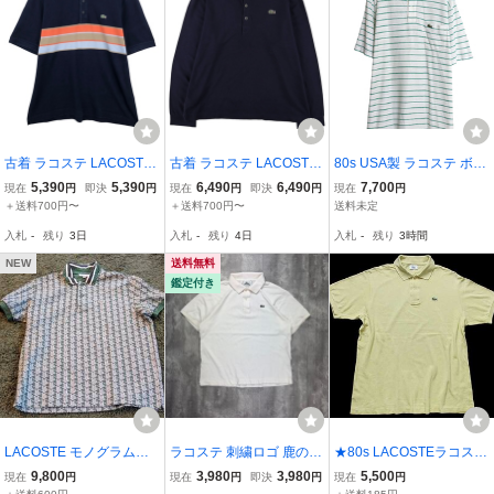
古着 ラコステ LACOSTE
古着 ラコステ LACOSTE
80s USA製 ラコステ ボー
フランス企画 半袖 ポロシ
SLIM FIT 長袖 ポロシャツ
ダー 鹿の子 半袖 ポロシ
5,390
5,390
6,490
6,490
7,700
現在
円
即決
円
現在
円
即決
円
現在
円
ャツ 6 メンズXL相当 /eaa
6 メンズXL相当 長袖 /eaa
ャツ メンズ XL ヴィンテ
＋送料700円〜
＋送料700円〜
送料未定
622936
557084
ージ 半袖シャツ ポケット
入札
-
残り
3日
入札
-
残り
4日
入札
-
残り
3時間
付き カットソー ワンポイ
ント ボックス
NEW
送料無料
鑑定付き
LACOSTE モノグラム
ラコステ 刺繍ロゴ 鹿の子
★80s LACOSTEラコステ
ポロシャツ サイズ6 XL
ポロシャツ ホワイト サイ
ワンポイント コットン 鹿
9,800
3,980
3,980
5,500
現在
円
現在
円
即決
円
現在
円
グリーン
ズ6 6976
の子 ポロシャツ 薄黄 6★