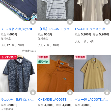
￥1～売切 在庫少ない■
【F黒】LACOSTE ラコス
LACOSTE ラコステ 半袖
(まとめ売り)■LACOSTE
テ 半袖ポロシャツ 鹿の子
ポロシャツ 鹿の子 白 ホ
4,600
900
5,200
5,200
現在
円
現在
円
現在
円
即決
円
ラコステ■ポロシャツ(半
サイズ6 ホワイト×ネイビ
ワイト L1212A サイズ6
送料未定
送料未定
入札
-
残り
2日
袖)■25枚■ロゴ刺繍■ワン
ー ボーダー柄 ワニ刺繍
入札
27
残り
3時間
入札
-
残り
2時間
ポイント■ボーダー■GE-1
メンズ トップス 最落なし
注目度 No.1
もうすぐ終了
送料無料
送料無料
鑑定付き
ラコステ 総柄ポロシャ
CHEMISE LACOSTE ポ
ペルー製 LACOSTE ポロ
ツ メンズ6 XL LL 紺 ネ
ロシャツ XL オレンジ
シャツ / 6 コットン イエ
3,900
3,300
3,400
3,000
現在
円
現在
円
即決
円
現在
円
イビー ロゴ付き半袖ポロ
ロー プルオーバー 半袖 T
＋送料880円