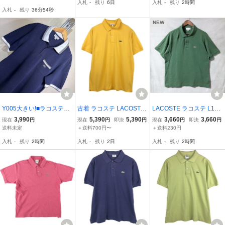
入札
-
残り
6日
入札
-
残り
2時間
シャツ 襟付き半袖カット
5-0379-0253 sale
入札
-
残り
36分53秒
ソー 総柄デザイン 0806
1
NEW
Y005大きい!■ラコステ★
古着 ラコステ LACOSTE
LACOSTE ラコステ L121
TH6386★紺*白&ライン
CLASSIC FIT 半袖 ポロシ
2 コットン 鹿の子 ワンポ
3,990
5,390
5,390
3,660
3,660
現在
円
現在
円
即決
円
現在
円
即決
円
入/鹿の子★ポケ付き半袖
ャツ 6 メンズXL相当 /eaa
イント 半袖 ポロシャツ si
送料未定
＋送料700円〜
＋送料230円
ポロシャツ■6
657432
ze.6 (XL) グリーン Made i
入札
-
残り
2時間
入札
-
残り
2日
入札
-
残り
2時間
n Peru 希少 大きいサイズ