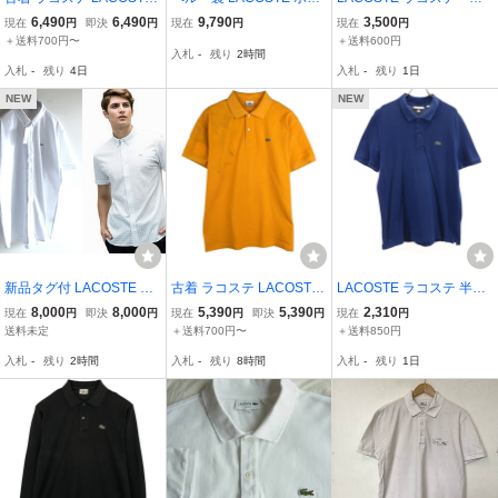
半袖 ボーダー ポロシャツ
シャツ / 6 コットン ブル
トレッチ鹿の子素材 フ
6,490
6,490
9,790
3,500
現在
円
即決
円
現在
円
現在
円
6 メンズXL相当 /eaa6352
ー 半袖 ユーロ ロゴ ビン
ロント比翼仕様 ポロシ
＋送料700円〜
＋送料600円
入札
-
残り
2時間
09
テージ T5-05044-9272
ャツ サイズ 6 ブラッ
入札
-
残り
4日
入札
-
残り
1日
ク 色褪せ有り PH552
2
NEW
NEW
新品タグ付 LACOSTE シ
古着 ラコステ LACOSTE
LACOSTE ラコステ 半袖
ルバーラコステ PH794E
フランス企画 半袖 ポロシ
ポロシャツ XL ブルー系
8,000
8,000
5,390
5,390
2,310
現在
円
即決
円
現在
円
即決
円
現在
円
銀ワニ チェック柄 フルオ
ャツ 6 メンズXL相当 /eaa
鹿の子地 メンズ
送料未定
＋送料700円〜
＋送料850円
ープン ビズポロシャツ F
622709
入札
-
残り
2時間
入札
-
残り
8時間
入札
-
残り
1日
R:6/US:XL ホワイト ライ
トブルー ネコポス