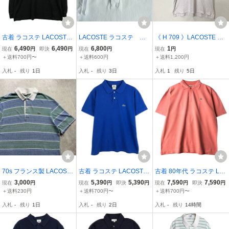
古着 ラコステ LACOSTE
LACOSTE ラコステ コ
《 H 709 》LACOSTE ラ
長袖 ポロシャツ 6 メンズ
ットン鹿の子素材 ポロ
コステ 半袖ポロシャツ ス
6,490
6,490
6,800
1
現在
円
即決
円
現在
円
現在
円
XL相当 /eaa619115
シャツ サイズ 6 ホワイ
ポーツ ゴルフ サイズ6 ト
＋送料700円〜
＋送料600円
＋送料1,200円
ト PH412LJ
ップス 白 1円スタート ア
入札
-
残り
1日
入札
-
残り
3日
入札
1
残り
5日
メリカ古着 古着卸
70s フランス製 LACOST
古着 ラコステ LACOSTE
古着 80年代 ラコステ LA
E ボーダー ポロシャツ 6
フランス企画 半袖 ポロシ
COSTE CHEMISE フレン
3,000
5,390
5,390
7,590
7,590
現在
円
現在
円
即決
円
現在
円
即決
円
鹿の子 ビンテージ ラコス
ャツ 6 メンズXL相当 /eaa
チラコステ 半袖 ポロシャ
＋送料230円
＋送料700円〜
＋送料700円〜
テ フレラコ
622663
ツ フランス製 メンズXL
入札
-
残り
1日
入札
-
残り
2日
入札
-
残り
14時間
相当 ヴィンテージ /eaa62
2760