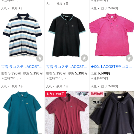
＋送料600円
＋送料185円
入札
-
残り
4日
99 ビンテージ フレンチ
入札
-
残り
2日
入札
-
残り
24時間
ユーロ ヨーロッパ ビッグ
サイズ
古着 ラコステ LACOSTE
古着 ラコステ LACOSTE
★00s LACOSTEラコステ
フランス企画 マルチボー
SPORT 半袖 ポロシャツ
ワンポイント コットン 鹿
5,390
5,390
5,390
5,390
6,600
現在
円
即決
円
現在
円
即決
円
現在
円
ダー 半袖 ポロシャツ 6 メ
6 メンズXL相当 /eaa6574
の子 ポロシャツ ピンク
＋送料700円〜
＋送料700円〜
＋送料185円
ンズXL相当 /eaa656998
39
フェード 6★270 オール
入札
-
残り
3日
入札
-
残り
4日
入札
-
残り
24時間
ド フレンチ ユーロ ビッ
グサイズ
もうすぐ終了
送料無料