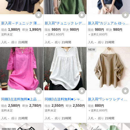
新入荷～チュニック 薄手
新入荷*チュニック レディ
新入荷*カジュアル ゆった
柔らかい 上品 気質 着回
ース 無地 Tシャツ Vネッ
り 半袖シャツ レディース
1,980
1,990
980
980
980
980
現在
円
即決
円
現在
円
即決
円
現在
円
即決
円
し ナチュラル Vネック シ
ク 大きいサイズ 着痩せ
夏 シフォン オフィス 涼
送料未定
＋送料2,600円
＋送料2,600円
ャツブラウス トップス 夏
シャツ ブラウス ゆったり
しい 薄手 トップス シャ
入札
-
残り
21時間
入札
-
残り
21時間
入札
-
残り
21時間
七分袖 レディース～ネイ
体型カバー 大人*グリーン
ツブラウス 大きいサイズ*
ビー
ネイビー
NEW
同梱3点送料無料■上品 チ
同梱3点送料無料■シャツ
新入荷*Tシャツ レディー
ュニック ロングブラウス
トップス レディース 半袖
ス 半袖 体型カバー ゆっ
2,580
2,780
2,550
2,550
880
現在
円
即決
円
現在
円
即決
円
現在
円
レディース レース切り替
夏 綿麻 ブラウス 無地 チ
たり トップス 無地 シン
送料未定
送料未定
＋送料2,600円
え 五分袖 ゆったり 着痩
ュニック 大きいサイズ 着
プル チュニック 大きいサ
入札
-
残り
21時間
入札
-
残り
21時間
入札
-
残り
21時間
せ キレイめ■バラ色
痩せ ロング チュニック■
イズ 涼しい ナチュラル
夏服 *カーキ