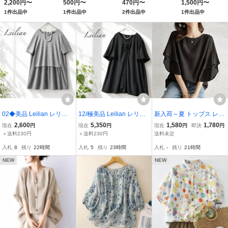
2,200円〜
500円〜
470円〜
1,500円〜
スカート 無地 裏地
1件出品中
1件出品中
2件出品中
1件出品中
し ひざ丈 ポリ100
ブラック 黒
02◆美品 Leilian レリア
12/極美品 Leilian レリア
新入荷～夏 トップス レデ
ン プラスハウス 大きいサ
ンプラスハウス 近年 大き
ィース ブラウス チュニッ
2,600
5,350
1,580
1,780
現在
円
現在
円
現在
円
即決
円
イズ17+ 3L 4L サラッと
いサイズ13+LL 2L 涼しい
ク tシャツ ブラウス ドル
＋送料230円
＋送料230円
送料未定
涼しい チュニックワンピ
シアー レイヤード チュニ
マン袖 半袖 人気 カジュ
入札
8
残り
22時間
入札
5
残り
23時間
入札
-
残り
21時間
ース 切替 ストライプ ス
ックワンピース ブラック
アル 大きいサイズ ～ ブ
トレッチ フレア
ストライプ
ラック
NEW
NEW