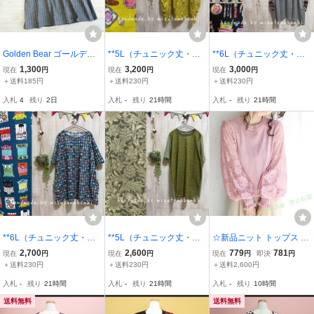
Golden Bear ゴールデン
**5L（チュニック丈・長
**6L（チュニック丈・長
ベア◆レディース LL＊半
めの半袖) **「ねこねこボ
めの半袖) **グレー杢ニッ
1,300
3,200
3,000
現在
円
現在
円
現在
円
袖 コットンリネン 異素材
タン（マスタード）」柄5
ト＆「ねこのお気に入り
＋送料185円
＋送料230円
＋送料230円
ドッキング チュニック ワ
分袖パーカーチュニ**水
の棚（黒）」柄（ヨー
入札
4
残り
2日
入札
-
残り
21時間
入札
-
残り
21時間
ンピース＊gb274 大きい
玉バンビハンドメイド**
ク・袖・PK）5分袖チュ
サイズ
ニ**水玉バンビ
**6L（チュニック丈・長
**5L（チュニック丈・長
☆新品ニット トップス ニ
めの半袖）**「ねこの糸
めの半袖) **カーキニット
ット 長袖 レース切り替え
2,700
2,600
779
781
現在
円
現在
円
現在
円
即決
円
たち（ブルーグリー
＆ウィリアムモリス「Pur
お花 可愛い 大人 レディ
＋送料230円
＋送料230円
＋送料2,600円
ン）」柄5分袖チュニ** 水
e Sunflower（落ち着いた
ースセーター 着やせ チュ
入札
-
残り
21時間
入札
-
残り
21時間
入札
-
残り
10時間
玉バンビハンドメイド
Green）」（フロント）5
ニック ピンク
分袖チュニ**
送料無料
送料無料