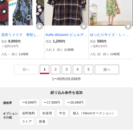
浴衣リメイク 有松しぼ
bulle desavon ビュルデサ
ゆったりサイズ・Ｌ～Ｌ
り 暑い夏に涼しい ノ
ボン シャツチュニック コ
Ｌ/３Ｌ【新品】水彩 ボタ
8,900
1,200
580
現在
円
現在
円
現在
円
ースリーブワンピース
ットン 綿100%
ニカル柄☆cotton100％★
＋送料185円
＋送料185円
入札
1
残り
21時間
紺地 花柄 綿 M~Lサ
ポケット付♪ドルマン袖ワ
入札
-
残り
21時間
入札
12
残り
23時間
イズ ゆったりかぶりタ
ンピ・チュニック☆グリ
イプ
ーン◆fit1027◆
前へ
1
2
3
4
5
次へ
1〜60件/26,698件
絞り込み条件を追加
〜8,999円
〜17,999円
〜26,999円
価格帯
送料無料
未使用
中古
個人（Yahoo!オークション）
オプション
その他
ストア
新着