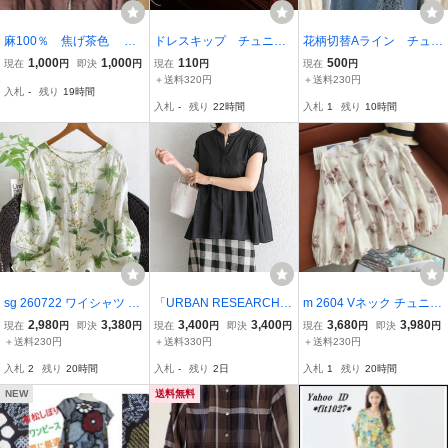
麻100％ 焦げ茶色 ゆ
ドレスキップ チュニッ
花柄切替Aライン チュニ
ったりブラウス ブラウス
ク L
ック デニム系 半袖 スト
1,000
1,000
110
500
現在
円
即決
円
現在
円
現在
円
レッチ性あり 新品、未
＋送料320円
＋送料230円
入札
-
残り
19時間
使用、タグ付き
入札
-
残り
22時間
入札
1
残り
10時間
sg 260722 ワイシャツ ト
「URBAN RESEARCH D
m 2604 Vネック チュニッ
ップス チュニック ゆった
OORS」 ノースリーブチ
ク トップス ワイシャツ
2,980
3,380
3,400
3,400
3,680
3,980
現在
円
即決
円
現在
円
即決
円
現在
円
即決
円
り ナチュラル 大人可愛
ュニック MEDIUM ブラッ
麻100％ ゆったり フリー
＋送料230円
＋送料330円
＋送料230円
麻100％ プリント花柄15
ク レディース
サイズ ナチュラル 大人可
入札
2
残り
20時間
入札
-
残り
2日
入札
1
残り
20時間
愛 ふんわり 花柄1
NEW
送料無料