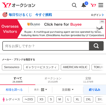
i
毎日引けるくじ 今すぐ挑戦
ログイン
メーカー・ブランドを指定する
Sensounico
ギャラリービスコンティ
AMERICAN HOLIC
TOKUKO 
すべて
オークション
定額
26,698件
15,619件
11,079件
相場を調べる
注目順
絞り込み
表示：
レディース
〜2XS
XS
S
M
L
XL
2XL
3XL