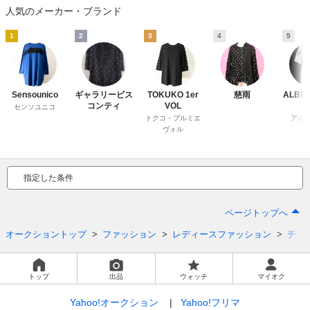
人気のメーカー・ブランド
1
2
3
4
5
Sensounico
ギャラリービス
TOKUKO 1er
慈雨
ALBE
コンティ
VOL
センソユニコ
トクコ・プルミエ
アル
ヴォル
指定した条件
ページトップへ
オークショントップ
ファッション
レディースファッション
チュ
トップ
出品
ウォッチ
マイオク
Yahoo!オークション
Yahoo!フリマ