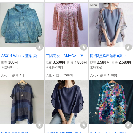
NEW
AS314 Wendy 藍染 染め
三陽商会 AMACA アマ
同梱3点送料無料■夏 トッ
シワ加工 プルオーバー チ
カ 七分袖 リバティ
プス チュニック 通勤 OL
100
3,500
4,800
2,580
2,580
現在
円
現在
円
即決
円
現在
円
即決
円
ュニック タイダイ インデ
チュニック丈シャツブラ
着痩せ オシャレ 半袖 レ
＋送料880円
＋送料230円
送料未定
ィゴ ブルー
ウス 紐付き サイズ38
ディース プリント柄 切り
入札
1
残り
3日
入札
-
残り
23時間
入札
-
残り
21時間
替え ブラウス ビジネス■