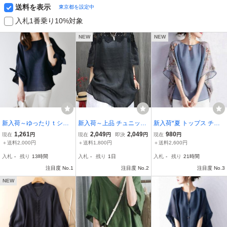
送料を表示
東京都を設定中
入札1番乗り10%対象
NEW
NEW
新入荷～ゆったりｔシャ
新入荷～上品 チュニック
新入荷*夏 トップス チュ
ツ 大人可愛い 森ガール
ロングブラウス レディー
ニック 通勤 OL 着痩せ オ
1,261
2,049
2,049
980
現在
円
現在
円
即決
円
現在
円
キレイめ カジュアル 通勤
ス レース切り替え 五分袖
シャレ 半袖 レディース
＋送料2,000円
＋送料1,800円
＋送料2,600円
大きいサイズ ブラウス チ
ゆったり 着痩せ キレイめ
プリント柄 切り替え ブラ
入札
-
残り
13時間
入札
-
残り
1日
入札
-
残り
21時間
ュニック 着痩せ～
大きいサイズ ロングシャ
ウス ビジネス 可愛い
注目度 No.1
ツ～ 黒
注目度 No.2
注目度 No.3
NEW