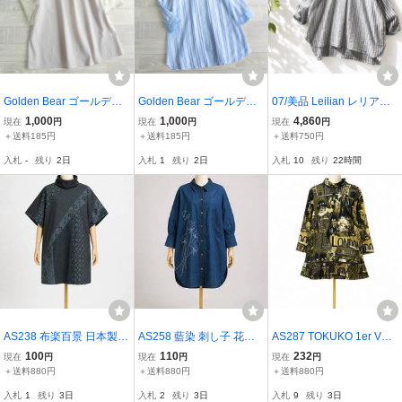
Golden Bear ゴールデン
Golden Bear ゴールデン
07/美品 Leilian レリアン
ベア◆レディース L＊7分
ベア◆レディース L＊8分
プラスハウス 近年モデル
1,000
1,000
4,860
現在
円
現在
円
現在
円
袖 レース袖 フロントタッ
袖 レースコンビ 清涼コッ
大きいサイズ13+ 2L 3L
＋送料185円
＋送料185円
＋送料750円
ク ノーカラー プルオーバ
トン生地 ストライプ 羽織
涼しい シアサッカー調レ
入札
-
残り
2日
入札
1
残り
2日
入札
10
残り
22時間
ー チュニック ブラウス＊
り シャツ チュニック＊gb
ース織 チュニックワンピ
gb267
268
ース ブラウス
AS238 布楽百景 日本製
AS258 藍染 刺し子 花柄
AS287 TOKUKO 1er VOL
総柄 和柄 ハイネック オ
刺繍 シャツワンピース チ
トクコプルミエヴォル 日
100
110
232
現在
円
現在
円
現在
円
ーバーサイズ プルオーバ
ュニック ワンピース イン
本製 総柄 チュニック ワ
＋送料880円
＋送料880円
＋送料880円
ー ワンピース チュニック
ディゴ コットン 和柄 ウ
ンピース ハイネック 9 ブ
入札
1
残り
3日
入札
2
残り
3日
入札
9
残り
3日
フリーサイズ
ッドボタン ゆったり
ラック×イエロー