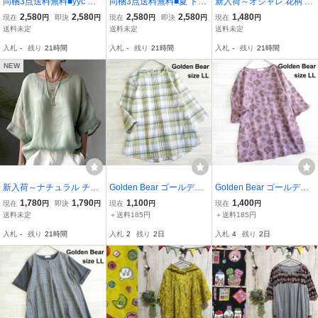
同梱3点送料無料■yyc ボ
同梱3点送料無料■夏 トッ
新入荷～オシャレ 花柄 シ
ーダー チュニック 大人
プス レディース ブラウス
ャツ ブラウス 着痩せ チ
2,580
2,580
2,580
2,580
1,480
現在
円
即決
円
現在
円
即決
円
現在
円
トップス レディース 着痩
チュニック tシャツ ブラ
ュニック プリント柄 トッ
送料未定
送料未定
送料未定
せ 薄手 ｔシャツ ゆった
ウス ドルマン袖 半袖 人
プス レディース 長袖 大
入札
-
残り
21時間
入札
-
残り
21時間
入札
-
残り
21時間
り 体型カバー■ブルー
気 カジュアル■ネイビー
きいサイズ チュニック～
09
NEW
新入荷～ナチュラル チュ
Golden Bear ゴールデン
Golden Bear ゴールデン
ニック 上品 気質 シャツ
ベア◆レディース LL＊7
ベア◆レディース LL＊7
1,780
1,790
1,100
1,400
現在
円
即決
円
現在
円
現在
円
ブラウス 無地 トップス
分袖 シャリ感コットンチ
分袖 オーガニックコット
送料未定
＋送料185円
＋送料185円
夏 半袖 tシャツ 大きいサ
ェック プルオーバー チュ
ン 花柄プリント チュニッ
入札
-
残り
21時間
入札
2
残り
2日
入札
4
残り
2日
イズ レディース ブラウス
ニック ブラウス＊gb271
ク ワンピース＊gb273 大
～グリーン
大きいサイズ
きいサイズ