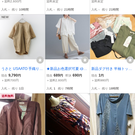
大人可愛いおしゃれきれ
ース プリント柄 半袖 シ
レディース トップス シャ
＋送料2,600円
送料未定
送料未定
いめ花柄体型カバー 大き
ャツ ゆったり トップス
ツブラウス 前開け チュニ
入札
-
残り
10時間
入札
-
残り
21時間
入札
-
残り
21時間
いサイズ シャツブラウス
前開け 涼しげ 通勤 チュ
ック 大きいサイズ 通勤■
～黒
ニック
ホワイト
NEW
うさと USAATO 手織り
★新品お色選択可夏 ゆっ
新品ダグ付き 半袖トップ
天然草木染 ストライプ ポ
たりブラウス 大 シャツ
ス ミニスカート 長袖スエ
9,790
689
690
1
現在
円
現在
円
即決
円
現在
円
ケット チュニック ｜ベー
ドルマン袖 半袖 チュニッ
ット 布製ウエストベルト
＋送料700円
＋送料2,600円
＋送料980円
ジュ系 トップス 半袖 カ
ク 大きいサイズ 30代 40
Mサイズ Lサイズ 3Lサイ
入札
-
残り
1日
入札
1
残り
7時間
入札
-
残り
18時間
ットソー【24000150743
代 涼しい 着痩せ トップ
ズ 6着まとめ カジュアル
51】
ス ホワイト
ファッション
送料無料