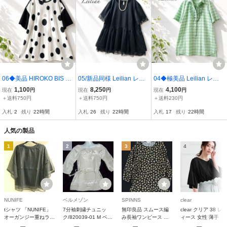
06◆美品 HIROKO BIS ヒ
05/新品同様 Leilian レリ
04◆極美品 Leilian レリ
ロコビス ヒロココシノ 大
アン プラスハウス 近年
アン プラチナタグ 大きい
1,100
8,250
4,100
現在
円
現在
円
現在
円
きいサイズ 13 LL 2L チュ
大きいサイズ 13+ LL 2L
サイズ 13号 L LL 2L サラ
＋送料750円
＋送料750円
＋送料230円
ニックワンピース シアー
チュニックワンピース カ
ッと涼しい チュニックワ
入札
2
残り
22時間
入札
26
残り
22時間
入札
17
残り
22時間
ドット モノトーン ストレ
ットレース ネイビー フレ
ンピース ブラウス フリル
ッチ フレア
ア ストレッチ
比翼ボタン
人気の製品
1
2
3
4
NUNIFE
ベルメゾン
SPINNS
clear
tシャツ 「NUNIFE」
7分袖刺繍チュニッ
無印良品 スムース編
clear クリア 38 レ
オーガンジー重ねラグ
ク/820039-01 M ベー
み長袖ワンピース 婦
ィース 女性 薄手 カ
ランT レディース
ジュ (cm-480326) [枚]
人 M 良品計画
トソードレープタイ