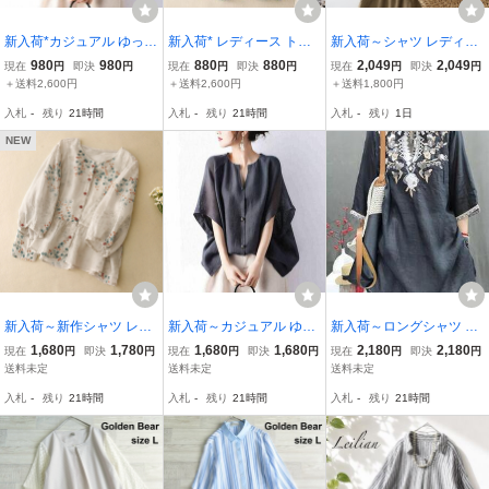
新入荷*カジュアル ゆった
新入荷* レディース トッ
新入荷～シャツ レディー
り 半袖シャツ レディース
プス チュニック Vネック
ス カジュアル ゆったり
980
980
880
880
2,049
2,049
現在
円
即決
円
現在
円
即決
円
現在
円
即決
円
夏 シフォン オフィス 涼
花柄 綿麻 ゆったり 大き
オーバーサイズ リネン 半
＋送料2,600円
＋送料2,600円
＋送料1,800円
しい 薄手 トップス シャ
いサイズ 森ガール キレイ
袖 プリント柄 フロントボ
入札
-
残り
21時間
入札
-
残り
21時間
入札
-
残り
1日
ツブラウス 大きいサイズ*
め トップス*ブルー
タン ポロ襟 トップス～
カーキ
NEW
新入荷～新作シャツ レデ
新入荷～カジュアル ゆっ
新入荷～ロングシャツ カ
ィースシャツ 春夏 レディ
たり 半袖シャツ レディー
ジュアル チュニック 刺繍
1,680
1,780
1,680
1,680
2,180
2,180
現在
円
即決
円
現在
円
即決
円
現在
円
即決
円
ースブラウス 花柄 大人シ
ス 夏 シフォン オフィス
シャツブラウス ロング丈
送料未定
送料未定
送料未定
ャツ 綿麻シャツ 大きいサ
涼しい 薄手 トップス シ
大人 かわいい チュニック
入札
-
残り
21時間
入札
-
残り
21時間
入札
-
残り
21時間
イズシャツ おしゃれ 可愛
ャツブラウス 大きいサイ
ブラウス 大きいサイズ ～
い
ズ～ブラック
ネイビー