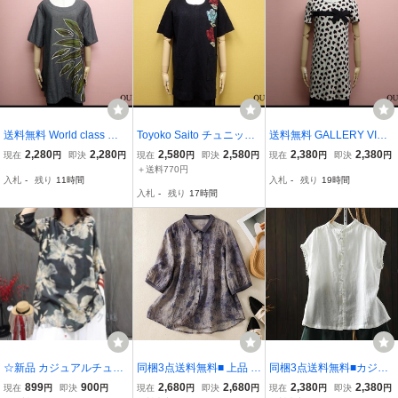
送料無料 World class チ
Toyoko Saito チュニック
送料無料 GALLERY VISC
ュニックシャツ・L◆ワー
ニット□トヨコサイトウ/
ONTI チュニック・2◆ギ
2,280
2,280
2,580
2,580
2,380
2,380
現在
円
即決
円
現在
円
即決
円
現在
円
即決
円
ルドクラス/一宮繊維/半
花柄/バラ/半袖/レディー
ャラリービスコンティ/カ
＋送料770円
入札
-
残り
11時間
入札
-
残り
19時間
袖/レディース/@B1/25文
ス/26皐4-18
ットソー/ハート柄/リボ
入札
-
残り
17時間
2-19
ン/半袖/レディース/25水4
-33
☆新品 カジュアルチュニ
同梱3点送料無料■ 上品 花
同梱3点送料無料■カジュ
ックプリント柄ブラウス
柄 ブラウスシャツ レディ
アル ゆったり 綿麻シャツ
899
900
2,680
2,680
2,380
2,380
現在
円
即決
円
現在
円
即決
円
現在
円
即決
円