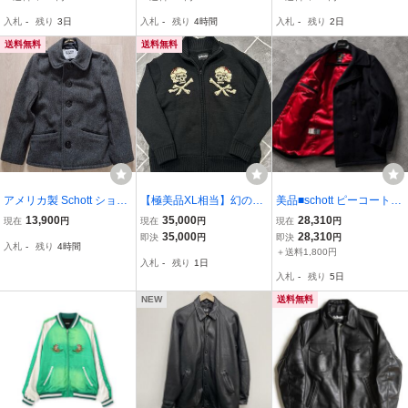
36（背高S-細身Mサイズ
【s-2607】
42
入札
-
残り
3日
入札
-
残り
4時間
入札
-
残り
2日
相当：身長166-168セン
チ位、W79まで）
送料無料
送料無料
アメリカ製 Schott ショッ
【極美品XL相当】幻の逸
美品■schott ピーコート
ト Pコート 34 シングル
材 SCHOTT ショット ニ
ブラック 740C2 USA
13,900
35,000
28,310
現在
円
現在
円
現在
円
ピーコート 7178 USA製
ット ジャケットXL相当
製 38 ショット 黒
35,000
28,310
即決
円
即決
円
入札
-
残り
4時間
740N ダークグレー XS
内ボア【極暖】抜群の保
7081
＋送料1,800円
入札
-
残り
1日
温性 バックロゴ【独特の
入札
-
残り
5日
お洒落感】超希少
NEW
送料無料