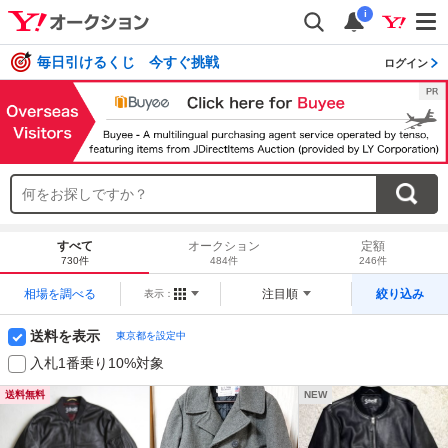
i
毎日引けるくじ 今すぐ挑戦
ログイン
すべて
オークション
定額
730件
484件
246件
相場を調べる
注目順
絞り込み
表示：
送料を表示
東京都を設定中
入札1番乗り10%対象
送料無料
NEW