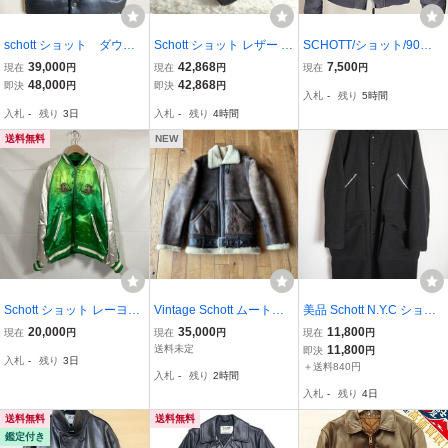
schott ショット ダウン
Schott ショット レザー ダ
SCHOTT/ショット/90年
ベスト レザー サイズS
ウンジャケット USA製 黒
代/AMERICAN COLLEG
39,000
42,868
7,500
現在
円
現在
円
現在
円
38 S007
E/アメリカン カレッジ/M
48,000
42,868
即決
円
即決
円
入札
-
残り
5時間
A-1タイプ/ミリタリー フ
入札
-
残り
3日
入札
-
残り
4時間
ライトジャケット/Ｍ/ネイ
ビー/USED
送料無料
NEW
Schott ショット レーヨン
Vintage Schott ムートン
美品 Schott N.Y.C ショッ
エイジング スカジャン 型
美中古 36 ショット B-3 8
ト WOOL MILITARY COA
20,000
35,000
11,800
現在
円
現在
円
現在
円
番:782-5152008 サイズ:L
0's フライトジャケット U
T ウール ミリタリー コー
送料未定
11,800
即決
円
入札
-
残り
3日
ユーズド加工 ライトアウ
SA製 シープスキン
ト スナップボタン ジップ
＋送料840円
入札
-
残り
2時間
ター グリーン ☆良品☆[6
アップ 3112069 黒灰 M 8
入札
-
残り
4日
7-0315-H3]
13Q★4
送料無料
送料無料
鑑定付き