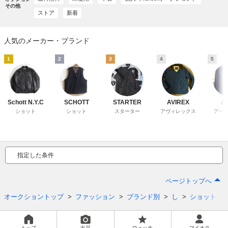
その他
ストア
新着
人気のメーカー・ブランド
1
2
3
4
5
Schott N.Y.C
SCHOTT
STARTER
AVIREX
A.
ショット
ショット
スターター
アヴィレックス
アー
指定した条件
ページトップへ
オークショントップ
ファッション
ブランド別
し
ショット
トップ
出品
ウォッチ
マイオク