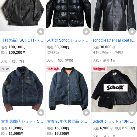
【極美品】SCHOTT×RE
米国製 Schott ショット 4
schott leather car coat siz
MI RELIEF【SHEEP COA
4 Down レザー ダウンジ
e S ショット レザー カー
100,100
33,000
30,000
現在
円
現在
円
現在
円
CH JACKET】XL レザー
ャケット 黒革 ブラック
コート c0521
100,200
送料未定
送料は商品ページ参照
即決
円
コーチ ジャケット ブラッ
アメリカ製 USA製 214D
入札
-
残り
3時間
入札
-
残り
1日
入札
-
残り
2日
ク ショット 26040116
NEW
送料無料
送料無料
古着 民間品 ショット SC
古着 90年代 民間品 ショ
Schott ショット 740N PE
HOTT CWU-Rタイプ 中綿
ット SCHOTT AMERICA
AJACKET ブラック 4493
11,990
16,390
6,900
6,900
現在
円
現在
円
現在
円
即決
円
入り ミリタリー フライト
N COLLEGE 中綿入り ミ
11,990
16,390
即決
円
即決
円
入札
-
残り
3日