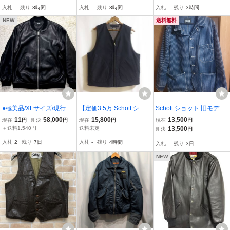
ジャケット シープスキン
ット レザージャケット ラ
コーチジャケット ライダ
入札
-
残り
3時間
入札
-
残り
3時間
入札
-
残り
3時間
羊革 黒 ブラック レザー
イダース ドローコード 黒
ース レザージャケット 黒
ジャケット
ブラック
ブラック
NEW
送料無料
●極美品/XLサイズ/現行 S
【定価3.5万 Schott ショ
Schott ショット 旧モデル
CHOTT ショット バワリ
ット CIVILIAN DECK VE
オールドヒッコリー デニ
11
58,000
15,800
13,500
現在
円
即決
円
現在
円
現在
円
ー MA-1 レザージャケッ
ST L】シビリアン デッキ
ムカバーオール M ワーク
＋送料1,540円
送料未定
13,500
即決
円
ト フライトジャケット 黒
ベスト N-1 Deck Vest 782
ジャケット美品 検（ウ
入札
2
残り
7日
入札
-
残り
4時間
入札
-
残り
3日
ブラック 羊革 ラムレザー
-4257002
ォバッシュ ストライプ HI
ライダース
CKORY DENIM
NEW