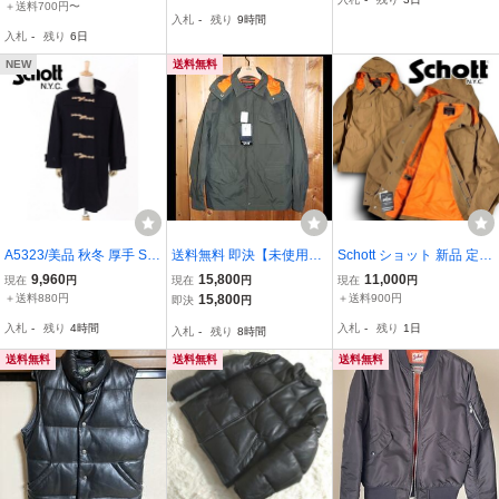
ジャケット メンズS相当 /
リタリー フライトジャケ
＋送料700円〜
入札
-
残り
9時間
eaa610267
ット メンズL相当 /eaa45
入札
-
残り
6日
8749
NEW
送料無料
A5323/美品 秋冬 厚手 SC
送料無料 即決【未使用】
Schott ショット 新品 定価
HOTT ショット 無地 起毛
Schott ★ 30" WATERPR
4.1万 WATERPROOF 防
9,960
15,800
11,000
現在
円
現在
円
現在
円
ウール メルトン トグル釦
OOF Light Weight M-51
水 フーデッド ミリタリー
＋送料880円
15,800
＋送料900円
即決
円
フード 膝丈 フーデット
ジャケット (Sサイズ) ★
ジャケット ライトアウタ
入札
-
残り
4時間
入札
-
残り
1日
入札
-
残り
8時間
ダッフルコート S 黒/USA
ショット 税込定価4万180
ー M-51 4252019 180 L
製 メンズ
0円 8409 併
▲020▼60324w08
送料無料
送料無料
送料無料