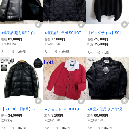
●極美品/超肉厚/42インチ
●極美品/コラボ SCHOTT
【ビッグサイズ】SCHOT
SCHOTT ショット B-3 ム
ショット TAION タイオン
T【スウェード レザー ブ
81,000
12,000
25,300
現在
円
現在
円
現在
円
ートンジャケット フライ
インナーダウンジャケッ
ルゾン】44 USA製 ブラ
＋送料1,540円
＋送料1,230円
25,400
即決
円
トジャケット レザージャ
ト ダウンジャケット 黒
ック ショット ジャケット
入札
-
残り
3時間
入札
-
残り
3時間
入札
-
残り
1日
ケット 黒 ブラック 羊革
ブラック M キルティング
26070383
シープスキン
ファスナー
NEW
NEW
【S3778】【羊革】SCH
★ショット SCHOTT★メ
●新品未使用/タグ付/現行
OTT ショット モーターサ
ンズ 裏ボアパイル ウール
SCHOTT ショット ラムレ
34,900
5,100
60,000
現在
円
現在
円
現在
円
イクルダウンジャケット
ランチコート レッド★R8
ザー カバーオール レザー
送料未定
＋送料1,300円
＋送料1,540円
レザージャケット オール
0719035B
ジャケット カーコート ラ
入札
-
残り
3時間
入札
1
残り
3時間
入札
-
残り
3時間