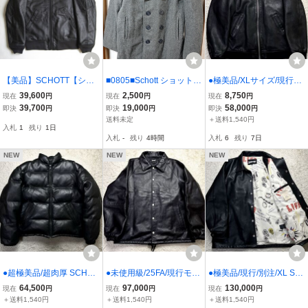
【美品】SCHOTT【シー
■0805■Schott ショット P
●極美品/XLサイズ/現行モ
プスキン レザー MA-1 フ
コート 40 ●
デル SCHOTT ショット B
39,600
2,500
8,750
現在
円
現在
円
現在
円
ライトジャケット】M シ
OWERY バワリー レザー
39,700
19,000
58,000
即決
円
即決
円
即決
円
ョット 26070455
ジャケット MA-1 羊革 シ
送料未定
＋送料1,540円
入札
1
残り
1日
ープスキン ライダース 黒
入札
-
残り
4時間
入札
6
残り
7日
ブラック メンズ
NEW
NEW
NEW
●超極美品/超肉厚 SCHOT
●未使用級/25FA/現行モデ
●極美品/現行/別注/XL SC
T ショット 211D レザー
ル/Lサイズ SCHOTT ショ
HOTT ショット REMI RE
64,500
97,000
130,000
現在
円
現在
円
現在
円
ダウンジャケット ダウン
ット レザーコーチジャケ
LIEF レミレリーフ シープ
＋送料1,540円
＋送料1,540円
＋送料1,540円