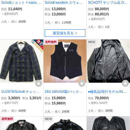
Schottショット × nano un
Schott western スウェー
SCHOTT サンプル品 ONL
iverse 3192033 ナイロン
ド レザージャケット なか
YARK別注 US NEW CAR
11,440
13,000
88,000
現在
円
現在
円
現在
円
トラッカー ジャケット 裏
なか見つからない44イン
COAT サイズ38 ブラック
＋送料880円
13,000
88,001
即決
円
即決
円
地 花柄 サイズS ブラック
チ物 ブルゾン USA ボア
ONLYARK-0-1065 ショッ
＋送料850円
入札
-
残り
4時間
入札
-
残り
11時間
ランチコート スエード ラ
ト レザージャケット ブル
入札
-
残り
1日
ンチジャケット
ゾン
最安値を見る
送料無料
NEW
1U2978/Schott チェックP
262-18/USA製/バックド
●極美品/現行モデル/XLサ
コート ブラックウォッチ
ロップ別注/Schott/ショッ
イズ SCHOTT ショット
3,300
3,301
15,980
70,000
現在
円
即決
円
現在
円
現在
円
ショット
ト/クロスボーン/裏ボア/
レザーパーカー フーデッ
＋送料770円
15,980
＋送料1,540円
即決
円
ウールベスト/M
ドジャケット レザージャ
入札
-
残り
4時間
入札
-
残り
3時間
入札
-
残り
2時間
ケット 羊革 シープスキン
黒 ブラック
送料無料
NEW