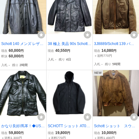
Schott 140 メンズ レザー
38 極上 美品 90s Schott
3J8889/Schott 139 パイ
ダブル ピーコートサイズ
ショット 黒 オールレザー
ロットジャケット ショッ
60,000
40,550
14,080
現在
円
現在
円
現在
円
48 XXL〜XXXL 希少な刺
Pコート ピーコート 本革
ト
60,000
＋送料770円
即決
円
入札
-
残り
4日
繍ロゴあり 【クリーニ
革ジャン アメリカ アメカ
入札
-
残り
5時間
入札
-
残り
2時間
ング&メンテナンス済み】
ジ y2k 古着 男子 メンズ 9
0年代
NEW
かなり良好/馬革！◆USA
SCHOTT ショット AT012
Schott ショット スウェ
製 Schott ショット 699H
裏ボア フード ウールジャ
ード レザージャケット
59,800
19,800
10,000
現在
円
現在
円
現在
円
馬革 レザージャケット◆
ケット 黒 サイズL
ブラウン USA製 サイズ
＋送料1,300円
＋送料770円
＋送料1,490円