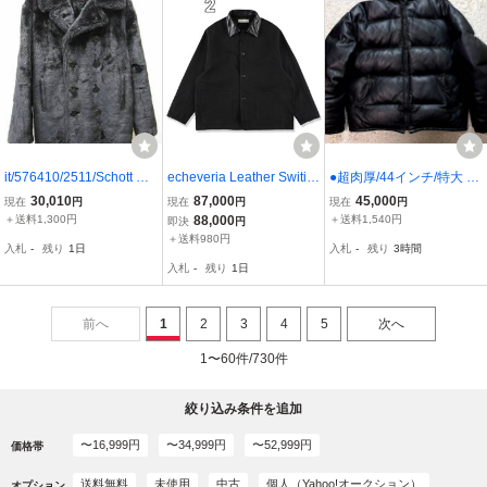
it/576410/2511/Schott シ
echeveria Leather Switic
●超肉厚/44インチ/特大 S
ョット RETRO FUR PEA
hing Work JKT 2 OVY
CHOTT ショット レザー
30,010
87,000
45,000
現在
円
現在
円
現在
円
COAT レトロ フェイク フ
ダウンジャケット ダウン
＋送料1,300円
88,000
＋送料1,540円
即決
円
ァー Pコート/ブラック/サ
ジャケット レザージャケ
＋送料980円
入札
-
残り
1日
入札
-
残り
3時間
イズL
ット 羊革 シープスキン
入札
-
残り
1日
黒 ブラック
前へ
1
2
3
4
5
次へ
1〜60件/730件
絞り込み条件を追加
〜16,999円
〜34,999円
〜52,999円
価格帯
送料無料
未使用
中古
個人（Yahoo!オークション）
オプション