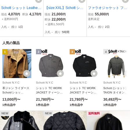
Schott ショット Leather
【size:XXL】Schott ショ
ファラオジャケット ファ
VEST ブラウン L 111431
ット CWU-R フライトジ
ラオコート Schott ショッ
4,070
4,170
21,000
55,000
現在
円
即決
円
現在
円
現在
円
610
ャケット ミリタリー MA-
ト レザー USA
＋送料800円
22,000
送料未定
即決
円
1 ネイビー/アヴィレック
＋送料1,500円
入札
-
残り
1日
入札
-
残り
2日
ス/アルファ
入札
-
残り
5時間
人気の製品
1
2
3
4
Schott N.Y.C
Schott N.Y.C
Schott N.Y.C
Schott N.Y.C
革ジャン ライダース
ショット TC WORK
ショット TC WORK
Schott (ショット) X
Schott/ショッ
JACKET ティーシー
JACKET ティーシー
TAION タイオン
ト/WESTERN
ワーク ジャケット
ワーク ジャケット
4253003 SINGLE
13,000円〜
21,780円〜
21,780円〜
30,492円〜
SUEDE LEATHER
3112055 メンズ L
3112055 メンズ XL
RIDERS DOWN JK
1件出品中
1件出品中
1件出品中
1件出品中
JACKET/ウエスタン
014 GREY
009 BLACK
シングルライダース
スエード レザージャ
ダウンジャケット 全
NEW
NEW
送料無料
ケット メンズ
色