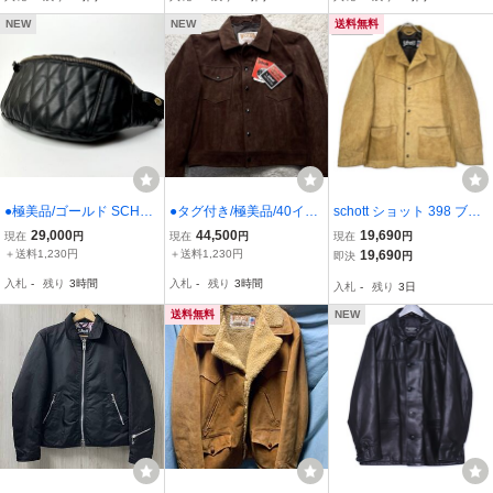
レザー 3111012 ブラック
イダース ドーナツボタン
サイズL
黒 ブラック
NEW
NEW
送料無料
●極美品/ゴールド SCHOT
●タグ付き/極美品/40イン
schott ショット 398 ブラ
T ショット パデッド バナ
チ SCHOTT ショット 300
ウンベージュ スエード ウ
29,000
44,500
19,690
現在
円
現在
円
現在
円
ナ キルティング ボディバ
3rd サード レザージャケ
エスタンジャケット ブラ
＋送料1,230円
＋送料1,230円
19,690
即決
円
ッグ ウエストバッグ 黒
ット トラッカージャケッ
ウン 38 ジャケット メン
入札
-
残り
3時間
入札
-
残り
3時間
入札
-
残り
3日
ブラック 本革 レザー チ
ト スエード スウェード
ズ 中古
ェック柄 金
ブラウン 本革
送料無料
NEW