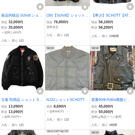
新品同様品 Schott ショッ
(36)【Schott】ショット★
【希少】SCHOTT【AT10
ト スカジャン 2XL RAYO
レザージャケット ブルゾ
4 ポリスマン レザージャ
32,000
76,900
56,100
現在
円
現在
円
現在
円
N SUKA ASING JACKET
ン 羊革 コート アウター 3
ケット】40 アメリカ製 ブ
35,000
送料未定
56,200
即決
円
即決
円
レーヨン スカ エイジング
111034 サイズXL ブラッ
ラック ショット 2608000
＋送料1,460円
入札
-
残り
1日
入札
-
残り
20時間
ジャケット 緑 グリーン
ク 26302432485
6
入札
-
残り
1日
虎 和柄
NEW
NEW
古着 民間品 ショット SC
NJ32ショットSCHOTTア
貴重90年代90s廃盤ビン
HOTT TYPE-U 中綿入り
メリカ古着アメリカ製ダ
テージschottショット109
13,090
8,690
45,000
現在
円
現在
円
現在
円
ミリタリー フライトジャ
ウンジャケット80’Sビン
VライダースベストMレザ
13,090
＋送料990円
50,000
即決
円
即決
円
ケット メンズXL相当 /ea
テージLビッグサイズ/ナ
ーベスト黒ライダースジ
＋送料700円〜
送料は商品ページ参照
入札
-
残り
1日
a636590
イロンジャケット/グレー
ャケット本革ブラック牛
入札
-
残り
1日
入札
-
残り
3時間
系アウトドアジャケッ
革ダブル革ジャンZ591
NEW