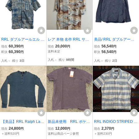
RRL ダブルアールエル 7
レア 本物 名作 RRL サウ
美品/ RRL ダブルアール
82959642001 インディゴ
スウエスタン カウボーイ
エル 782529624001 イン
60,390
20,000
56,540
現在
円
現在
円
現在
円
コットン×リネン チェッ
柄 アロハ ハワイアン シ
ディゴ ストライプ ワーク
60,390
送料未定
56,540
即決
円
即決
円
ク/ストライプショートカ
ャツ S 新品タグ付き ダブ
シャツジャケット L メン
入札
-
残り
9時間
入札
-
残り
3日
入札
-
残り
2日
ラーシャツ XS メンズ
ルアールエル ラルフロー
ズ
レン
【美品】RRL Ralph Laur
新品未使用 RRL ポケッ
RRL INDIGO STRIPED C
en S Indigo blue Long Sl
トTシャツ Мサイズ
OTTON LINEN CAMP SH
24,800
12,000
2,370
現在
円
現在
円
現在
円
eeve Waffle Henley Ther
IRTS “Lサイズ” 天然イン
＋送料520円
送料は商品ページ参照
＋送料230円
mal ダブルアールエル サ
ディゴ (ラルフローレン