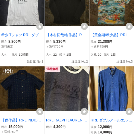
希少 Tシャツ RRL ダブル
【木村拓哉/名作品】RRL
【黄金期/希少品】RRL R
アールエル プリントタ
HENLEYNECK THERMA
AYON HAWAIIAN SHIRT
8,800
5,330
21,388
現在
円
現在
円
現在
円
グ・ステンシルロゴ Tシ
L SHIRT【XL】ヘンリー
【M】レーヨン ハワイア
送料未定
＋送料750円
＋送料750円
ャツ Mサイズ 白
ネック サーマル シャツ
ン シャツ 開襟 インパク
入札
-
残り
10時間
入札
22
残り
1日
入札
20
残り
1日
黒 ブラック スミクロ キ
ト21 アロハ オープンカラ
注目度 No.1
ムタク着用 RALPH LAUR
注目度 No.2
ー 総柄 RALPH LAUREN
注目度 No.3
EN
送料無料
【傑作品】RRL INDIGO
RRL RALPH LAUREN ダ
RRL ダブルアールエル B.
SATTEN CAMP SHIRT
ブルアールエル リンガー
D.シャツ インディゴ size
15,000
4,300
12,000
現在
円
現在
円
現在
円
【L】インディゴ サテン
Tシャツ Sサイズ 黒
M
＋送料750円
14,000
即決
円