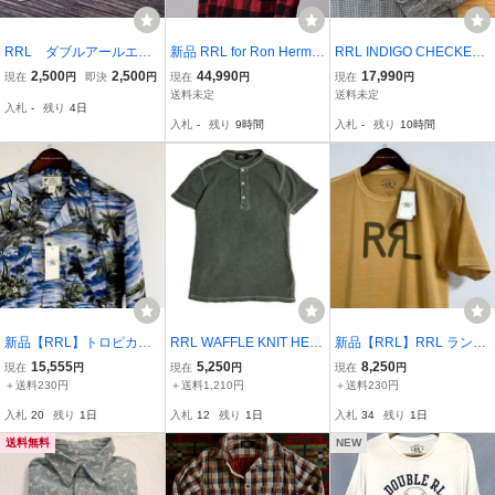
RRL ダブルアールエル
新品 RRL for Ron Herma
RRL INDIGO CHECKED
RRL ウィング ピンバ
n Quilting Shirt Jacket ダ
SHIRT S ダブルアールエ
2,500
2,500
44,990
17,990
現在
円
即決
円
現在
円
現在
円
ッチ ブローチ ブラ
ブルアールエル ロンハー
ル インディゴ チェック
送料未定
送料未定
入札
-
残り
4日
ス ポイントアクセサリ
マン 別注 バッファロー
シャツ
入札
-
残り
9時間
入札
-
残り
10時間
ー ビンテージ
チェック シャツ ジャケッ
ト XL
新品【RRL】トロピカル
RRL WAFFLE KNIT HEN
新品【RRL】RRL ランチ
プリント キャンプ シャツ
LEYNECK THERMAL SH
ロゴ Tシャツ【ダブルア
15,555
5,250
8,250
現在
円
現在
円
現在
円
【ダブルアールエル】ラ
IRT【S】ワッフル ニット
ールエル】ラルフローレ
＋送料230円
＋送料1,210円
＋送料230円
ルフローレン ブルー 半袖
ヘンリーネック サーマル
ン ブラウン オレンジ 半
入札
20
残り
1日
入札
12
残り
1日
入札
34
残り
1日
ミリタリー ハワイアン 総
シャツ 墨黒 ブラック RA
袖 コットン ヴィンテージ
柄 Double RL
LPH LAUREN
Double RL
送料無料
NEW