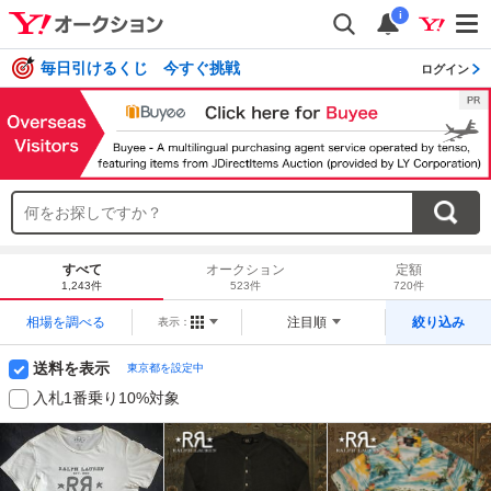
i
毎日引けるくじ 今すぐ挑戦
ログイン
すべて
オークション
定額
1,243件
523件
720件
相場を調べる
注目順
絞り込み
表示：
送料を表示
東京都を設定中
入札1番乗り10%対象