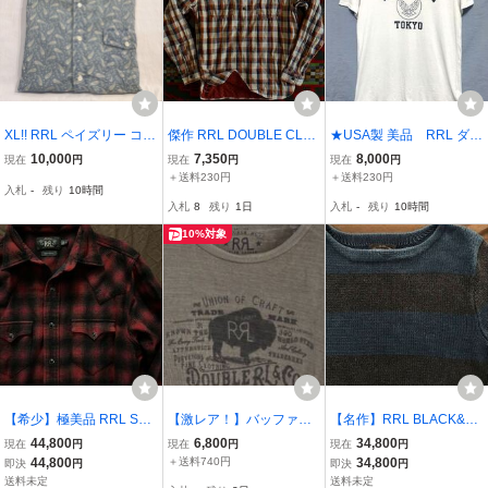
XL!! RRL ペイズリー コッ
傑作 RRL DOUBLE CLOT
★USA製 美品 RRL ダブ
トン シャツ ダブルアール
H PULLOVER WORK SHI
ルアールエル 東京店限
10,000
7,350
8,000
現在
円
現在
円
現在
円
エル paisley cotton L/S sh
RTS “S” 100年前の生地
定 U.S.AIR FORCE ロゴ
＋送料230円
＋送料230円
入札
-
残り
10時間
irt DOUBLE RL バンダナ
(ラルフローレン ビンテー
クルーネックTシャツ ホ
入札
8
残り
1日
入札
-
残り
10時間
BANDANA polo ralph lau
ジ シャツ
ワイト M
ren ポロ
10%対象
【希少】極美品 RRL SHA
【激レア！】バッファロ
【名作】RRL BLACK&BL
DOW OMBRE WESTERN
ー RRL Ralph Lauren ダ
UE INDIGO BOATNECK
44,800
6,800
34,800
現在
円
現在
円
現在
円
SHIRTS ダブルアールエ
ブルアールエル 長袖カッ
SWEATER ダブルアール
44,800
＋送料740円
34,800
即決
円
即決
円
ル シャドーチェック オン
トソー Tシャツ
エル インディゴ ボーダー
送料未定
送料未定