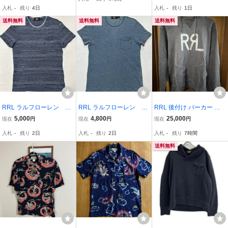
ルー M
ツ ホワイト S 白シャツ
ス コットン メンズ 中古
入札
-
残り
4日
入札
-
残り
1日
送料無料
送料無料
送料無料
RRL ラルフローレン 胸
RRL ラルフローレン 胸
RRL 後付け パーカー ロ
ポケット付き半袖Tシャ
ポケット付き半袖Tシャ
ゴプリント セパポケ セパ
5,000
4,800
25,000
現在
円
現在
円
現在
円
ツ インディゴ系ボーダ
ツ インディゴ系無地
レートポケット
入札
-
残り
2日
入札
-
残り
2日
入札
-
残り
7時間
ー Mサイズ
Mサイズ
送料無料