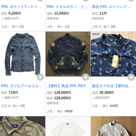
RRL ポケットTシャツ ブ
RRL メタルボタン ビン
美品 RRL エイジング 加
ラック Lサイズ
テージ加工 マチ付 ヘ
工 ロゴ プリント T シャツ
9,200
12,500
11
現在
円
現在
円
現在
円
ビーネルシャツ sizeM
M ダブルアールエル ラル
＋送料230円
送料未定
送料未定
VINTAGE オールド ダブ
フローレン RALPH LAUR
入札
-
残り
1日
入札
-
残り
1日
入札
2
残り
3日
ルアールエル ラルフロ
EN Tee SHIRT
ーレン ポロカン
NEW
RRL ダブルアールエル ウ
【傑作】美品 RRL REVE
新品タグ付き【傑作品】
ール ニットカーディガン
RSIBLE TOUR JACKET
RRL INDIGO COTTON C
710
128,000
30,400
現在
円
現在
円
現在
円
XS グレー ラルフローレ
ダブルアールエル リバー
AMPSHIRT 【M】 インデ
＋送料230円
128,000
＋送料230円
即決
円
ン DOUBLE RL ヴィンテ
シブル インディゴ 花柄
ィゴ コットン キャンプ
送料未定
入札
4
残り
1日
入札
-
残り
9時間
ージスタイル スウェッ
サテン 刺繍 ジャケット
シャツ 開襟ハワイアンオ
入札
-
残り
9時間
ト ジャケット
スタジャン S
ープンカラー 藍染 総柄