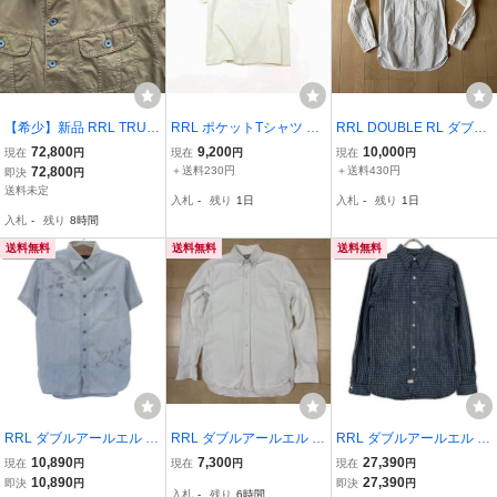
【希少】新品 RRL TRUC
RRL ポケットTシャツ オ
RRL DOUBLE RL ダブル
KER JACKET MADE IN C
フホワイト Lサイズ
アールエル Ralph Lauren
72,800
9,200
10,000
現在
円
現在
円
現在
円
ANADA ダブルアールエ
ラルフローレン 白シャツ
72,800
＋送料230円
＋送料430円
即決
円
ル ブラウン ゴールド Lee
ホワイト/ Polo country19
送料未定
入札
-
残り
1日
入札
-
残り
1日
デニムジャケット ジャケ
92 1993 stadium Sport p
入札
-
残り
8時間
ット カナダ製 L
wing ビンテージ
送料無料
送料無料
送料無料
RRL ダブルアールエル 戦
RRL ダブルアールエル ラ
RRL ダブルアールエル ブ
闘機プリント 開襟シャツ
ルフローレン オックスフ
ルー 藍染 長袖 チェック
10,890
7,300
27,390
現在
円
現在
円
現在
円
トップス メンズ ライトブ
ォード ボタンダウンシャ
シャツ ブルー XS トップ
10,890
27,390
即決
円
即決
円
入札
-
残り
6時間