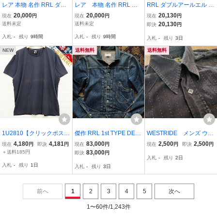
レア 本物 名作 RRL ダブ
レア 本物 名作 RRL ダ
RRL ダブルアールエル ネ
ルアールエル フラガール
ブルアールエル スーベニ
イビー スウェット ショー
20,000
20,000
20,130
現在
円
現在
円
現在
円
柄 アロハ ハワイアン シ
ア キャンプ シャツ S タイ
ルカラー ネイビー L トッ
送料未定
送料未定
20,130
即決
円
ャツ S ラルフローレン ヴ
ガー＆ドラゴン スカジャ
プス コットン メンズ 中
入札
-
残り
9時間
入札
-
残り
9時間
入札
-
残り
3日
ィンテージ
ン柄 ヴィンテージ アロハ
古
ハワイアン
NEW
送料無料
送料無料
1U2810【クリックポスト
傑作 RRL 1st TYPE DENI
WESTRIDE メンズ ウエ
対応】RRL 半袖無地Tシ
M JACKET ダブルアール
スタンシャツ ブラック ス
4,180
4,181
83,000
2,500
2,500
現在
円
即決
円
現在
円
現在
円
即決
円
ャツ
エル ファースト デニムジ
トライプ スナップボタン
＋送料185円
83,000
即決
円
入札
-
残り
2日
ャケット ジャケット 炭鉱
ウエスタン
入札
-
残り
1日
入札
-
残り
3日
化石 カウボーイ ウエスタ
ン
前へ
1
2
3
4
5
次へ
1〜60件/1,243件