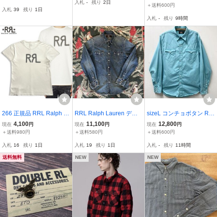
入札
-
残り
2日
キャンプ シャツ 抜染 本
＋送料600円
入札
39
残り
1日
藍染 ウォバッシュ オープ
入札
-
残り
9時間
ンカラー RALPH LAURE
N
266 正規品 RRL Ralph L
RRL Ralph Lauren デニ
sizeL コンチョボタン RR
oren ダブルアールエル ラ
ムウエスタンシャツ M イ
L ウエスタンシャツ ビン
4,100
11,100
12,800
現在
円
現在
円
現在
円
ルフローレン ワンスター
ンディゴ 長袖シャツ ビン
テージ レプリカ ダブルア
＋送料980円
＋送料580円
＋送料600円
フロント ロゴ プリント
テージ デニムシャツ 古着
ールエル ターコイズ ブル
入札
16
残り
1日
入札
19
残り
1日
入札
-
残り
11時間
半袖コットン Tシャツ ホ
ー ラルフローレン
ワイト メンズ
送料無料
NEW
NEW