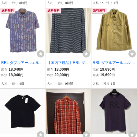
入札
-
残り
8時間
入札
-
残り
8時間
入札
15
残り
1日
ーマル ワッフル ヘン
ビンテージ アロハシャツ
リーネック 長袖
送料無料
送料無料
送料無料
RRL ダブルアールエル シ
【国内正規品】RRL ダブ
RRL ダブルアールエル ベ
アサッカー フィッシュ キ
ルアールエル ヴィンテー
ージュ コットン ツイル
18,040
18,000
19,690
現在
円
現在
円
現在
円
ャンプシャツ トップス メ
ジ加工ボーダーポケ付ロ
オフィサーズ ワークシャ
18,040
20,000
19,690
即決
円
即決
円
即決
円
ンズ ライトパープル M
ンT L 長袖Tシャツ
ツ ベージュ M トップス
入札
-
残り
4日
入札
-
残り
9時間
入札
-
残り
3日
コットン メンズ 中古