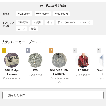
絞り込み条件を追加
〜22,999円
〜44,999円
〜69,999円
価格帯
送料無料
未使用
中古
個人（Yahoo!オークション）
オプション
その他
ストア
新着
人気のメーカー・ブランド
1
2
3
4
5
RRL Ralph
WR
POLO RALPH
J.CREW
WALL
Lauren
LAUREN
AR
ダブルアール
ジェイクルー
ダブルアールエル
ポロ・ラルフロー
ウォレ
レン
ー
指定した条件