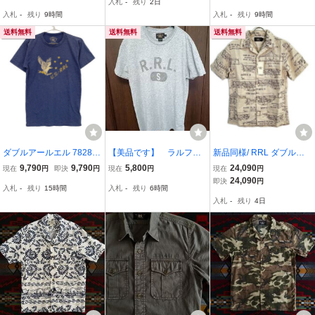
入札
-
残り
2日
ブレ ウエスタン シャツ S
ニット セーター ラルフロ
入札
-
残り
9時間
入札
-
残り
9時間
ーレン M
送料無料
送料無料
送料無料
ダブルアールエル 78285
【美品です】 ラルフロ
新品同様/ RRL ダブルア
7066001 ネイビー コット
ーレンRRL Tシャツ グ
ールエル MNRRWOV1N8
9,790
9,790
5,800
24,090
現在
円
即決
円
現在
円
現在
円
ンブレンド 製品染め メン
レー
20058 リネン ブループリ
24,090
即決
円
入札
-
残り
15時間
入札
-
残り
6時間
ズ
ント 3 PKT CAMP SHOR
入札
-
残り
4日
T SLEEVE SPORT SHIRT
XS メンズ