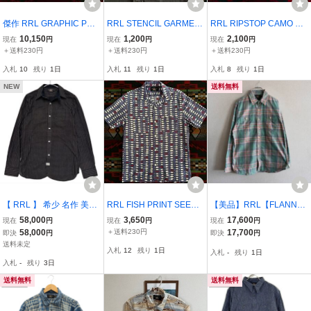
傑作 RRL GRAPHIC PRI
RRL STENCIL GARMEN
RRL RIPSTOP CAMO CA
NT LINEN CAMP SHIRTS
T DYED WORK SHIRTS
MP SHIRTS “Mサイズ” 染
10,150
1,200
2,100
現在
円
現在
円
現在
円
“M” リネン100 ココナッ
“VINTAGE OLIVE” Sサイ
み込みプリント (ラルフロ
＋送料230円
＋送料230円
＋送料230円
ツボタン (ラルフローレン
ズ (ラルフローレン ビン
ーレン ビンテージ シャツ
入札
10
残り
1日
入札
11
残り
1日
入札
8
残り
1日
ビンテージ アロハシャツ
テージ シャツ
NEW
送料無料
【 RRL 】 希少 名作 美品
RRL FISH PRINT SEERS
【美品】RRL【FLANNEL
BLACK STRIPED WORK
UCKER CAMP SHIRTS
SHIRTS】M ネルシャツ
58,000
3,650
17,600
現在
円
現在
円
現在
円
SHIRT ブラック ストライ
“S” RELAXED FIT (ラルフ
ダブルアールエル 26070
58,000
＋送料230円
17,700
即決
円
即決
円
プ ワーク シャツ チンス
ローレン アロハシャツ ビ
560
送料未定
入札
12
残り
1日
入札
-
残り
1日
ト XS 黒 ジャガード マチ
ンテージ
入札
-
残り
3日
長袖 Ralph
送料無料
送料無料