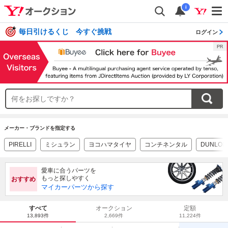
i
毎日引けるくじ 今すぐ挑戦
ログイン
メーカー・ブランドを指定する
PIRELLI
ミシュラン
ヨコハマタイヤ
コンチネンタル
DUNLOP
愛車に合うパーツを
もっと探しやすく
おすすめ
マイカーパーツから探す
すべて
オークション
定額
13,893件
2,669件
11,224件