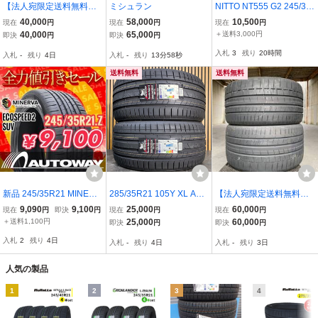
【法人宛限定送料無料】2
ミシュラン
NITTO NT555 G2 245/30
62425M-658 PIRELLI
R21 2本 新品 在庫特
40,000
58,000
10,500
現在
円
現在
円
現在
円
295/35R21 107W XL P
価！！
40,000
65,000
＋送料3,000円
即決
円
即決
円
ZERO(MGT) 2本セッ
入札
3
残り
20時間
入札
-
残り
4日
入札
-
残り
13分57秒
ト 2023年製
送料無料
送料無料
新品 245/35R21 MINERV
285/35R21 105Y XL ARI
【法人宛限定送料無料】2
A ミネルバ ECOSPEED2
VO PREMIO SPORT6 新
62425M-786 PIRELLI
9,090
9,100
25,000
60,000
現在
円
即決
円
現在
円
現在
円
SUV 245/35/21インチ 全
品 サマータイヤ 2本セッ
305/30ZR21(104Y)XL 3
＋送料1,100円
25,000
60,000
即決
円
即決
円
力値引きセール
ト 2026年製 ※本州送料
05/30R21 P ZEROR(NF
入札
2
残り
4日
入札
-
残り
4日
入札
-
残り
3日
無料 285/35/21 夏タイヤ
0)elt 2本セット 2023
年製
人気の製品
1
2
3
4