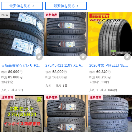
最安値を見る
最安値を見る
NEW
送料無料
☆新品激安☆ピレリ Pzer
275/45R21 110Y XL ARI
2026年製 PIRELLI NEW
o 275/35R21 2本
VO PREMIO SPORT6 新
P ZERO SPORT 275/40R
80,000
58,000
60,240
現在
円
現在
円
現在
円
品 サマータイヤ 4本セッ
21 107Y XL ncs ☆ KS B
85,000
58,000
60,250
即決
円
即決
円
即決
円
ト 2026年製 ※本州送料
MW ピレリ PZ4 PZERO 2
送料未定
＋送料1,650円
入札
-
残り
3日
無料 275/45/21 夏タイヤ
75/40-21 4本送料税込24
入札
-
残り
2日
入札
1
残り
16時間
7,600円~
送料無料
送料無料
送料無料