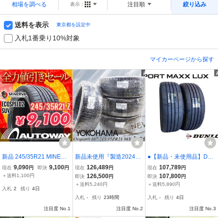
相場を調べる
注目順
絞り込み
表示：
送料を表示
東京都を設定中
入札1番乗り10%対象
マイカーページから探す
新品 245/35R21 MINERV
新品未使用『製造2024
●【新品・未使用品】DU
A ミネルバ ECOSPEED2
年』 ヨコハマ ADVAN sp
NLOP ダンロップ SPORT
9,090
9,100
126,489
107,789
現在
円
即決
円
現在
円
現在
円
SUV 245/35/21インチ 全
ort V107 245/35ZR21 96
MAXX LUX 245/40R21 1
＋送料1,100円
126,500
107,800
即決
円
即決
円
力値引きセール
Y タイヤ 【 4本価格！】
00W XL タイヤ2本セット
＋送料5,240円
＋送料5,890円
入札
2
残り
4日
アドバンスポーツ 即納！
非対称パターン 高級大型
入札
-
残り
23時間
入札
-
残り
4日
セダン 即納
注目度 No.1
注目度 No.2
注目度 No.3