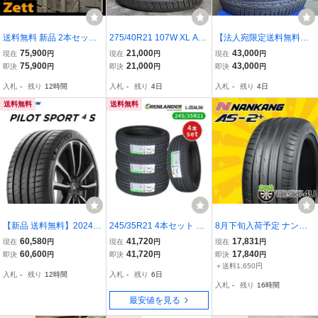
送料無料 新品 2本セット
275/40R21 107W XL ARI
【法人宛限定送料無料】2
275/35ZR21 (103Y)XL PI
VO ARZ5 新品 サマータ
62425M-702 PIRELLI
75,900
21,000
43,000
現在
円
現在
円
現在
円
RELLI P ZERO(B1) ベン
イヤ 2本セット 2026年製
295/35ZR21 107Y XL 29
75,900
21,000
43,000
即決
円
即決
円
即決
円
トレー承認 2023年 夏タ
※本州送料無料 275/40/2
5/35R21 P-ZERO(RO1)
入札
-
残り
12時間
入札
-
残り
4日
入札
-
残り
4日
イヤ 屋内保管 275/35/21
1 夏タイヤ
2本セット 2023年製
(OU0058.8)
送料無料
送料無料
【新品 送料無料】2024年
245/35R21 4本セット 20
8月下旬入荷予定 ナンカ
製 PS4S 295/25R21 (96
26年製造 新品サマータイ
ン AS2+ 235/30R21 91Y
60,580
41,720
17,831
現在
円
現在
円
現在
円
Y) XL I☆ Pilot Sport 4S M
ヤ GRENLANDER L-ZEA
XL NANKANG AS-2+ プ
60,600
41,720
17,840
即決
円
即決
円
即決
円
ICHELIN (BMW承認)
L56 送料無料 245/35/21
ラス Plus 新品 激安 タイ
＋送料1,650円
入札
-
残り
12時間
入札
-
残り
6日
ヤ 235/30-21 4本送料税
入札
-
残り
16時間
込77,960円~
最安値を見る