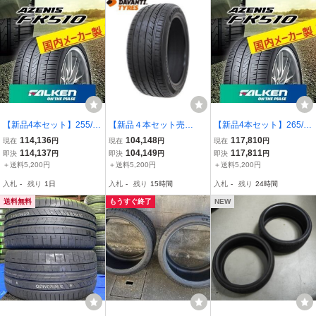
【新品4本セット】255/3
【新品４本セット売
【新品4本セット】265/3
0R21 93Y XL◆ファルケ
り！】275/50R21 113V X
5R21 101Y XL◆ファルケ
114,136
104,148
117,810
現在
円
現在
円
現在
円
ン FK510 ▲サマータイヤ
L ★ダヴァンティ DAVAN
ン FK510 ▲サマータイヤ
114,137
104,149
117,811
即決
円
即決
円
即決
円
AZENIS 【国産の安心と
TI DX640 【高性能輸入タ
AZENIS 【国産の安心と
＋送料5,200円
＋送料5,200円
＋送料5,200円
高速安定性】★直送で送
イヤ！】◆直送で送料も
高速安定性】★直送で送
入札
-
残り
1日
入札
-
残り
15時間
入札
-
残り
24時間
料が安い！
安い！
料が安い！
送料無料
もうすぐ終了
NEW