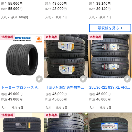
62425M-611 PIRELLI
62425M-705 PIRELLI
26年製造 新品サマータイ
55,000
43,000
39,140
現在
円
現在
円
現在
円
295/30ZR21(102Y) 29
295/35ZR21 107Y XL 2
ヤ RoTaLLa SETULA S-R
55,000
43,000
39,140
即決
円
即決
円
即決
円
5/30R21 P ZERO(MC)n
95/35R21 P-ZERO(RO
ACE RS01+ 送料無料 27
入札
-
残り
10時間
入札
-
残り
4日
入札
-
残り
3日
cs スポンジ付き 2本セ
1) 2本セット 2023年
5/35/21
ット 2023年製
製
最安値を見る
送料無料
送料無料
送料無料
トーヨー プロクセス PRO
【法人宛限定送料無料】2
255/30R21 93Y XL ARIV
XES FD1 245/35R21 96
62425M-364 PIRELLI
O PREMIO SPORT6 新品
49,000
45,000
46,000
現在
円
現在
円
現在
円
W XL サマータイヤのみ・
275/30R21 98Y XL P Z
サマータイヤ 4本セット 2
49,000
45,000
46,000
即決
円
即決
円
即決
円
送料無料(2本)
ERO(I*MO-S)ncs 2本セ
026年製 ※本州送料無料
入札
-
残り
6日
入札
-
残り
3日
入札
-
残り
2日
ット 2023年製
255/30/21 夏タイヤ
送料無料
送料無料