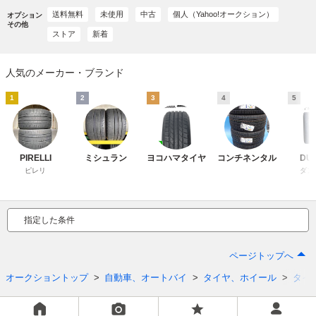
送料無料
未使用
中古
個人（Yahoo!オークション）
オプション
その他
ストア
新着
人気のメーカー・ブランド
1
2
3
4
5
PIRELLI
ミシュラン
ヨコハマタイヤ
コンチネンタル
DU
ピレリ
ダン
指定した条件
ページトップへ
オークショントップ
自動車、オートバイ
タイヤ、ホイール
タイ