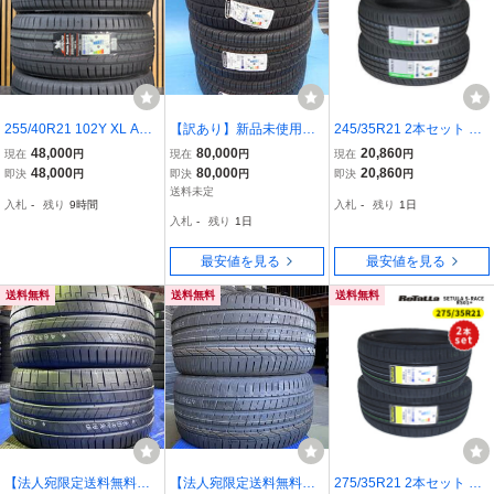
255/40R21 102Y XL ARI
【訳あり】新品未使用
245/35R21 2本セット 20
VO PREMIO SPORT6 新
２７５／４５Ｒ２１ コ
26年製造 新品サマータイ
48,000
80,000
20,860
現在
円
現在
円
現在
円
品 サマータイヤ 4本セッ
ンチネンタル クロスコ
ヤ GRENLANDER L-ZEA
48,000
80,000
20,860
即決
円
即決
円
即決
円
ト 2026年製 ※本州送料
ンタクト LXスポーツ
L56 送料無料 245/35/21
送料未定
入札
-
残り
9時間
入札
-
残り
1日
無料 255/40/21 夏タイヤ
2025年製 ４本 GLS
入札
-
残り
1日
GLE レンジローバー等
最安値を見る
最安値を見る
送料無料
送料無料
送料無料
【法人宛限定送料無料】2
【法人宛限定送料無料】2
275/35R21 2本セット 20