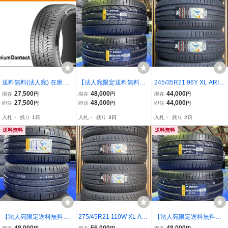
送料無料(法人宛) 在庫限
【法人宛限定送料無料】2
245/35R21 96Y XL ARIV
コンチネンタル プレミア
62425M-693 PIRELLI
O PREMIO SPORT6 新品
27,500
48,000
44,000
現在
円
現在
円
現在
円
ムコンタクト6 2025年製
295/35ZR21(107Y)XL 2
サマータイヤ 4本セット 2
27,500
48,000
44,000
即決
円
即決
円
即決
円
245/40R21 100Y XL ■ C
95/35R21 P ZERO(MO
026年製 ※本州送料無料
入札
-
残り
1日
入札
-
残り
3日
入札
-
残り
2日
ONTINENTAL PremiumC
1) 2本セット 2023年
245/35/21 夏タイヤ
ontact6 【28014】
製
送料無料
送料無料
【法人宛限定送料無料】2
275/45R21 110W XL ARI
【法人宛限定送料無料】2
62425M-715 PIRELLI
VO ARZ5 新品 サマータ
62425M-699 PIRELLI