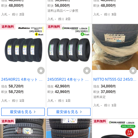
48,000
56,000
48,000
現在
円
現在
円
現在
円
295/35ZR21(107Y)XL 2
イヤ 4本セット 2026年製
295/35ZR21(107Y)XL 2
48,000
56,000
48,000
即決
円
即決
円
即決
円
95/35R21 P-ZERO(MG
※本州送料無料 275/45/2
95/35R21 P ZERO(MO
送料は商品ページ参照
入札
-
残り
2日
入札
-
残り
3日
T1) 2本セット 2023年
1 夏タイヤ
1) 2本セット 2023年
入札
-
残り
2日
製
製
送料無料
送料無料
245/40R21 4本セット 20
245/35R21 4本セット 20
NITTO NT555 G2 245/35
26年製造 新品サマータイ
26年製造 新品サマータイ
R21 96Y XL 2本
58,720
42,960
34,000
現在
円
現在
円
現在
円
ヤ RoTaLLa SETULA S-R
ヤ GRENLANDER L-ZEA
58,720
42,960
37,000
即決
円
即決
円
即決
円
ACE RS01+ 送料無料 24
L56 送料無料 245/35/21
送料未定
入札
-
残り
1日
入札
-
残り
1日
5/40/21
入札
-
残り
1日
最安値を見る
最安値を見る
送料無料
送料無料