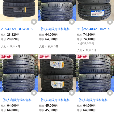
285/30R21 100W XL KU
【法人宛限定送料無料】2
☆【255/40R21 102Y X
STONE PASSION P9S 26
62425M-811 PIRELLI
L】【2026年製】ＴＯＹ
28,820
64,000
74,100
現在
円
現在
円
現在
円
年製 送料無料 2本セット
315/30ZR21(105Y)XL P
Ｏトーヨー プロクセスス
28,820
64,000
74,100
即決
円
即決
円
即決
円
税込 \28,820 より 1
-ZERO(ND0) 2本セッ
ポーツ2 255/40-21 PROX
＋送料3,000円
入札
-
残り
4日
入札
-
残り
3日
ト 2023年製
ESSPORT2 2本価格 2本
入札
-
残り
1日
送料込み￥77100～夏用
送料無料
送料無料
送料無料
【法人宛限定送料無料】2
【法人宛限定送料無料】2
【法人宛限定送料無料】2
62425M-810 PIRELLI
62425M-365 PIRELLI
62425M-817 PIRELLI
64,000
45,000
64,000
現在
円
現在
円
現在
円
315/30ZR21(105Y)XL P
275/30R21 98Y XL P Z
315/30ZR21(105Y)XL P
64,000
45,000
64,000
即決
円
即決
円
即決
円
-ZERO(ND0) 2本セッ
ERO(I*MO-S)ncs 2本セ
-ZERO(ND0) 2本セッ