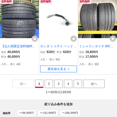
送料無料
送料無料
送料無料
【法人宛限定送料無料】2
ホンダ トゥデイ ヘッドラ
ミシャランタイヤ MICHE
62425M-646 PIRELLI
イトソケット 純正互換 33
LIN PILOT SPORTS cup2
40,000
928
928
16,800
現在
円
現在
円
即決
円
現在
円
295/35R21 107W XL P
130-GFC-890TODAY Tod
N1 295/30ZR20（101Y)
40,000
17,000
即決
円
即決
円
入札
-
残り
6日
ZERO(MGT) 2本セッ
ay today 補修 バイクパー
2020年製■2本セット■ミ
入札
-
残り
4日
入札
-
残り
3日
ト 2023年製
ツセンター
シュランパイロットスポ
最安値を見る
ーツカップ2⑧
前へ
1
2
3
4
5
次へ
1〜60件/13,893件
絞り込み条件を追加
〜98,999円
〜192,999円
〜286,999円
価格帯