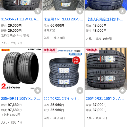
315/35R21 111W XL ARI
未使用！PIRELLI 285/30
【法人宛限定送料無料】2
VO ARZ5 新品 サマータ
ZR21 (100Y)XL P ZERO
62425M-712 PIRELLI
29,000
60,000
48,000
現在
円
現在
円
現在
円
イヤ 2本セット 2025年製
(RO1)ncs スポンジ付き 2
295/35ZR21(107Y)XL 2
29,000
送料未定
48,000
即決
円
即決
円
※本州送料無料 315/35/2
本セット ピレリー ピーゼ
95/35R21 P-ZERO(MG
送料は商品ページ参照
入札
-
残り
5日
入札
-
残り
10時間
1 夏タイヤ
ロ 285 30 21 アウディ R
T1) 2本セット 2023年
入札
-
残り
2日
S6 RS7
製
送料無料
送料無料
285/40R21 109Y XL スポ
255/40R21 2本セット 20
265/40R21 105Y XL ARI
ーツ 2023年製 2本セット
26年製造 新品サマータイ
VO PREMIO SPORT6 新
97,680
35,960
37,000
現在
円
現在
円
現在
円
ピレリ P ZERO PZ4
ヤ TRIANGLE EffeX Sport
品 サマータイヤ 2本セッ
97,680
35,960
37,000
即決
円
即決
円
即決
円
TH202 送料無料 トライア
ト 2026年製 ※本州送料
＋送料6,800円
入札
-
残り
6日
入札
-
残り
2日
ングル 255/40/21
無料 265/40/21 夏タイヤ
入札
-
残り
5日