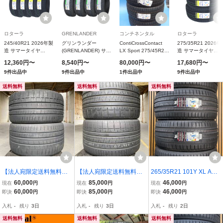
ロターラ
GRENLANDER
コンチネンタル
ロターラ
245/40R21 2026年製
グリンランダー
ContiCrossContact
275/35R21 2026
造 サマータイヤ
(GRENLANDER) サマ
LX Sport 275/45R21
造 サマータイヤ
RoTaLLa SETULA S-
ータイヤ L-ZEAL56
110W XL タイヤ×4本
RoTaLLa SETULA 
12,360円〜
8,540円〜
80,000円〜
17,680円〜
RACE RS01+
245/35R21 96W
セット
RACE RS01+
9件出品中
9件出品中
1件出品中
9件出品中
245/40/21
275/35/21
送料無料
送料無料
送料無料
【法人宛限定送料無料】2
【法人宛限定送料無料】2
265/35R21 101Y XL ARI
62425M-788 PIRELLI
62425M-902 PIRELLI
VO PREMIO SPORT6 新
60,000
85,000
46,000
現在
円
現在
円
現在
円
305/30ZR21(104Y)XL 3
345/30ZR21(111Y)XL 3
品 サマータイヤ 4本セッ
60,000
85,000
46,000
即決
円
即決
円
即決
円
05/30R21 P ZEROR(NF
45/30R21 P ZERO COR
ト 2026年製 ※本州送料
入札
-
残り
3日
入札
-
残り
3日
入札
-
残り
2日
0)elt 2本セット 2023
SA(F) 2本セット 2023
無料 265/35/21 夏タイヤ
年製
年製
送料無料
送料無料
送料無料