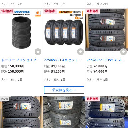
入札
-
残り
3日
入札
-
残り
3日
入札
-
残り
3日
ト 2023年製
ット 2023年製
ト 2023年製
送料無料
送料無料
送料無料
トーヨー プロクセス PRO
225/45R21 4本セット 20
265/40R21 105Y XL ARI
XES FD1 245/40R21 100
26年製造 新品サマータイ
VO PREMIO SPORT6 新
158,000
84,160
74,000
現在
円
現在
円
現在
円
W XL サマータイヤのみ・
ヤ APTANY RU025 送料
品 サマータイヤ 4本セッ
158,000
84,160
74,000
即決
円
即決
円
即決
円
送料無料(4本セット)
無料 225/45/21
ト 2026年製 ※本州送料
入札
-
残り
1日
入札
-
残り
1日
入札
-
残り
5日
無料 265/40/21 夏タイヤ
最安値を見る
NEW
送料無料