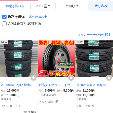
相場を調べる
注目順
絞り込み
表示：
送料を表示
東京都を設定中
入札1番乗り10%対象
マイカーページから探す
NEW
NEW
2026年製・領収書対応◎
新品タイヤ グッドイヤー
◎2026年製 在庫有 個人
4本送料込￥25,800～ 1
CARGO PRO 155/80R14
宛同価格 EG02 165/65R1
13,000
5,699
5,700
11,000
現在
円
現在
円
即決
円
現在
円
65/55R14 グッドイヤ
88/86S LT サマー 夏 バ
4 79S 4本セット送料込み
13,000
＋送料2,000円
11,000
即決
円
即決
円
ー エフィシェントグリ
ン・小型トラック用 即決
で23,800円～
送料未定
送料未定
入札
1
残り
1日
ップEG02
4本の場合送料込￥30,80
入札
-
残り
5日
入札
-
残り
7日
0
注目度 No.1