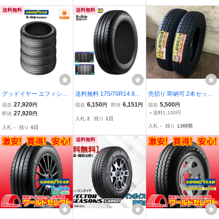
送料無料
送料無料
グッドイヤー エフィシエ
送料無料 175/70R14 84S
売切り 即納可 2本セット
ント グリップ コンフォー
GOODYEAR グッドイヤ
2022年製 新品未使用 GO
27,920
6,150
6,151
5,500
現在
円
現在
円
即決
円
現在
円
ト 155/55R14 69V サマー
ー EFFICIENTGRIP ECO
ODYEAR グッドイヤー G
27,920
＋送料1,100円
即決
円
入札
2
残り
1日
タイヤのみ・送料無料(4
EG02 25年製 正規品 新品
T080 165/80R14 85S
入札
-
残り
13時間
入札
-
残り
6日
本)
サマータイヤ 1本価格
【セール品】
送料無料