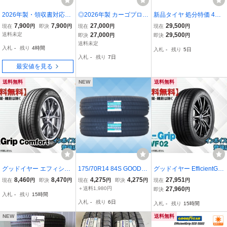
2026年製・領収書対応◎
◎2026年製 カーゴプロ 1
新品タイヤ 処分特価 4本
ヨコハマS306 4本セッ
85/80R14 102/100 N LT
セット 165/55R14 72V グ
7,900
7,900
27,000
29,500
現在
円
即決
円
現在
円
現在
円
ト 送料込み￥19,800～
(185R14 8PR 相当) 4本セ
ッドイヤー EFFICIENTG
送料未定
27,000
29,500
即決
円
即決
円
155/65R14 軽自動車
ット送料込みで39,800円
RIP COMFORT 夏 サマー
送料未定
入札
-
残り
4時間
入札
-
残り
5日
～
165/55/14 ルークス b112
入札
-
残り
7日
03
最安値を見る
送料無料
NEW
送料無料
グッドイヤー エフィシェ
175/70R14 84S GOODY
グッドイヤー EfficientGri
ントグリップ コンフォー
EAR グッドイヤー EFFICI
p RVF02 RV-F02 155/65
8,460
8,470
4,275
4,275
27,951
現在
円
即決
円
現在
円
即決
円
現在
円
ト EfficientGrip Comfort 1
ENTGRIP ECO EG02 26
R14 75H ☆送料無料☆組
＋送料1,980円
27,960
即決
円
入札
-
残り
15時間
65/60R14 75H ☆送料無
年製 正規品 2本送料税込
換チケット出品中【4本セ
入札
-
残り
6日
入札
-
残り
15時間
料☆組換チケット出品中
\12,510より 1
ット】
NEW
送料無料