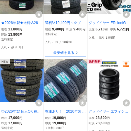
★2026年製★送料込28,2
送料込19,400円～☆ブリ
グッドイヤー EfficientGri
00円～★グッドイヤーEG
ヂストンニューノ☆155/6
p ECO エフィシェントグ
13,800
9,400
9,400
6,710
6,721
現在
円
現在
円
即決
円
現在
円
即決
円
02★155/55R14★新品4
5R14☆2026年製☆日本
リップ エコ EG02 155/55
13,800
送料未定
即決
円
入札
-
残り
14時間
本セット★AZワゴン,ekス
製☆領収書発行可能☆軽
R14 69V ☆送料無料☆組
送料未定
入札
-
残り
10時間
ポーツ,アルト,ツイン,ワ
自動車N-BOXタントムー
換チケット出品中
入札
-
残り
1日
ゴンRetc...★G
ヴスペーシア
最安値を見る
NEW
送料無料
◎2026年製 個人OK 在庫
在庫あり！ 2026年製 グ
グッドイヤー エフィシエ
有 カーゴプロ 155/80R14
ッドイヤー EfficientGri
ント グリップ エコ EG02
17,000
19,800
23,600
現在
円
現在
円
現在
円
88/86 S LT 4本セット送料
p ECO EG02 155/6
165/70R14 81S サマータ
17,000
19,800
23,600
即決
円
即決
円
即決
円
込みで29,800円～
5R14 4本セット ■
イヤのみ・送料無料(4本
送料未定
＋送料3,800円