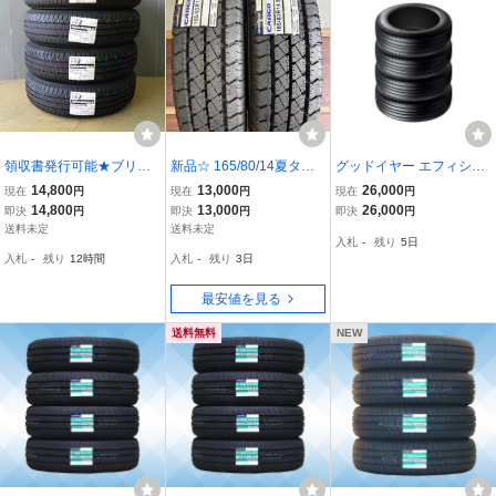
領収書発行可能★ブリヂ
新品☆ 165/80/14夏タイ
グッドイヤー エフィシエ
ストンエコピアNH200C
ヤ☆91/90N グッドイヤー
ント グリップ エコ EG02
14,800
13,000
26,000
現在
円
現在
円
現在
円
★155/65R14★送料込26,
カーゴプロ2024年製2本
165/55R14 72V サマータ
14,800
13,000
26,000
即決
円
即決
円
即決
円
800円～★軽自動車,Nボ
イヤのみ・送料無料(4本
送料未定
送料未定
入札
-
残り
5日
ックス,スペーシア,アル
セット)
入札
-
残り
12時間
入札
-
残り
3日
ト,ワゴンR,デイズ★G
最安値を見る
送料無料
NEW