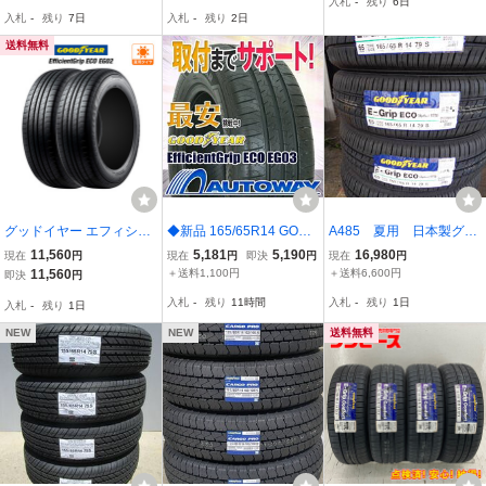
入札
-
残り
6日
送料全国一律 4本 ￥3,
セット)
入札
-
残り
7日
入札
-
残り
2日
800
送料無料
グッドイヤー エフィシエ
◆新品 165/65R14 GOOD
A485 夏用 日本製グッ
ント グリップ エコ EG02
YEAR グッドイヤー Effici
ドイヤーE-Grip ECO 1
11,560
5,181
5,190
16,980
現在
円
現在
円
即決
円
現在
円
165/65R14 79S サマータ
entGrip ECO EG03
65/65R14 79S 未使用
11,560
＋送料1,100円
＋送料6,600円
即決
円
イヤのみ・送料無料(2本)
2023年製タイヤ4本
入札
-
残り
11時間
入札
-
残り
1日
入札
-
残り
1日
NEW
NEW
送料無料