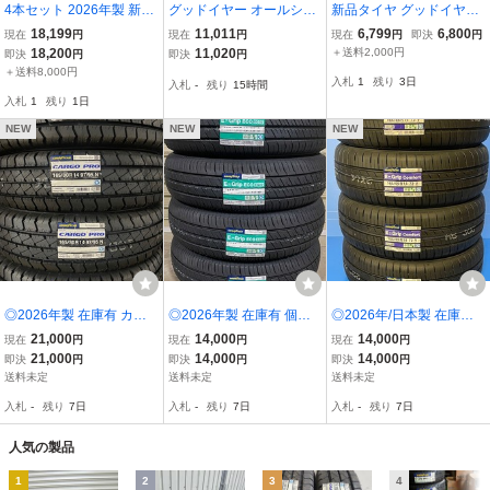
4本セット 2026年製 新品
グッドイヤー オールシー
新品タイヤ グッドイヤー
タイヤ グッドイヤー エフ
ズンタイヤ Vector 4Seas
CARGO PRO 165/80R14
18,199
11,011
6,799
6,800
現在
円
現在
円
現在
円
即決
円
ィシェントグリップ Effici
ons Cargo 155/80R14 8
97/95N LT 165R14 8PR
18,200
11,020
＋送料2,000円
即決
円
即決
円
entGrip ECO EG02 165/6
8/86N ☆送料無料☆組換
相当 夏 バン・小型トラッ
＋送料8,000円
入札
1
残り
3日
入札
-
残り
15時間
0R14 75H 低燃費 夏 即決
チケット出品中
ク 即決 4本の場合送料込
入札
1
残り
1日
送料込26,200
￥35,200
NEW
NEW
NEW
◎2026年製 在庫有 カー
◎2026年製 在庫有 個人
◎2026年/日本製 在庫有/
ゴプロ 165/80R14 97/95
宅宛同価格 EG02 175/65
個人宅同一料金 コンフォ
21,000
14,000
14,000
現在
円
現在
円
現在
円
N LT (165R14 8PR 相当)
R14 82S 4本セット送料
ート 165/55R14 72V 4本
21,000
14,000
14,000
即決
円
即決
円
即決
円
4本セット 送料込みで33,
込みで26,800円～
セット 送料込みで26,800
送料未定
送料未定
送料未定
800円～
円～
入札
-
残り
7日
入札
-
残り
7日
入札
-
残り
7日
人気の製品
1
2
3
4