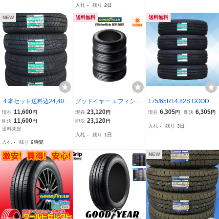
入札
-
残り
2日
ウトレット 未使用
NEW
送料無料
送料無料
４本セット送料込24,400
グッドイヤー エフィシエ
175/65R14 82S GOODY
円～☆☆グッドイヤーEG
ント グリップ エコ EG02
EAR グッドイヤー EFFICI
11,600
23,120
6,305
6,305
現在
円
現在
円
現在
円
即決
円
02☆165/65R14☆領収書
165/65R14 79S サマータ
ENTGRIP ECO EG02 26
11,600
23,120
即決
円
即決
円
入札
-
残り
3日
発行可能☆タンクルーミ
イヤのみ・送料無料(4本
年製 正規品 送料無料 4本
送料未定
入札
-
残り
1日
ートールパッソブーン
セット)
税込 \25,220より 1
入札
-
残り
9時間
NEW