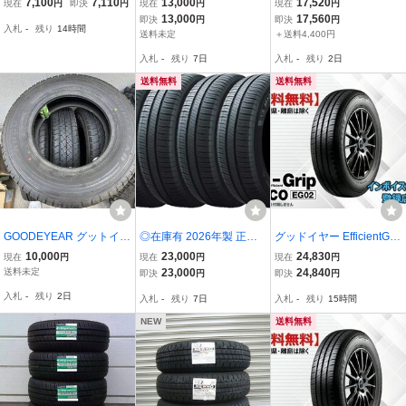
7,100
7,110
13,000
17,520
現在
円
即決
円
現在
円
現在
円
R14 79H ☆送料無料☆組
R14 84S 4本セット送料
イヤー EfficientGrip ECO
13,000
17,560
即決
円
即決
円
入札
-
残り
14時間
換チケット出品中
込みで25,800円～
EG02
送料未定
＋送料4,400円
入札
-
残り
7日
入札
-
残り
2日
送料無料
送料無料
GOODEYEAR グットイヤ
◎在庫有 2026年製 正規
グッドイヤー EfficientGri
ー CARGO PRO 175R1
輸入品 ミシュラン エナジ
p ECO エフィシェントグ
10,000
23,000
24,830
現在
円
現在
円
現在
円
4 トラックタイヤ4本
ーセイバー4 155/65R14
リップ エコ EG02 165/70
送料未定
23,000
24,840
即決
円
即決
円
79H XL 4本セット 送料無
R14 81S ☆送料無料☆組
入札
-
残り
2日
入札
-
残り
7日
入札
-
残り
15時間
料
換チケット出品中【4本セ
ット】
NEW
送料無料