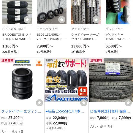
BRIDGESTONE
ヨコハマタイヤ
グッドイヤー
グッドイヤー
BRIDGESTONE ブリ
S306 155/65R14
グッドイヤー カーゴ
グッドイヤー
ヂストン NEWNO ニ
75S タイヤ×4本セッ
プロ 165/80R14
155/65R14 75S エ
ューノ 155/65R14
ト
91/90S LT (165R14
タイヤ EfficientGrip
1,100円〜
7,900円〜
13,000円〜
5,500円〜
75H
6PR相当)
ECO EG01
226件出品中
16件出品中
1件出品中
2件出品中
GOODYEAR CARGO
05527439 4本セッ
PRO 商用車 バン/ラ
GOODYEA
送料無料
NEW
送料無料
イトトラック用サマー
タイヤ
グッドイヤー エフィシエ
●新品 155/55R14 4本セ
ピ条件付送料無料 在庫処
ント グリップ エコ EG02
ット GOODYEAR グッド
分 新品タイヤ 2019年製
27,400
22,040
7,800
7,999
現在
円
現在
円
現在
円
即決
円
165/60R14 75H サマータ
イヤー EfficientGrip ECO
GOODYEAR GT-HYBRID
27,400
22,080
即決
円
即決
円
入札
-
残り
2日
イヤのみ・送料無料(4本
EG02
ecoedition 165/70R14 81
＋送料4,400円
入札
-
残り
4日
セット)
S 2本セット 夏タイヤ ア