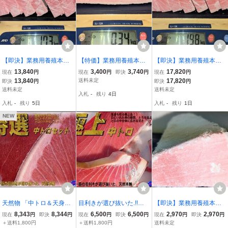
【即決】業務用養殖本鮪
【特価】業務用養殖本鮪
【即決】業務用養殖本鮪
（マルタ産）背上/中トロ
（クロアチア産）腹上/中
（マルタ産）背/中トロブ
13,840
3,400
3,740
17,820
現在
円
現在
円
即決
円
現在
円
ブロック 1730g★１ブロ
トロサク 340g★１サク入
ロック 1980g★１ブロッ
13,840
送料未定
17,820
即決
円
即決
円
ック入り（サク取り済
り①
ク入り（サク取り済み）
送料未定
送料未定
入札
-
残り
4日
み）
入札
-
残り
5日
入札
-
残り
1日
NEW
天然物 「中トロ＆天身1k
目利きが選び抜いた.!!
【即決】業務用養殖本鮪
gセット」地中海産 ASK
「中トロ600g位」食通が
（クロアチア産）腹中/中
8,343
8,344
6,500
6,500
2,970
2,970
現在
円
即決
円
現在
円
即決
円
現在
円
即決
円
福袋訳業務用
唸る逸品
トロサク 270g★１サク入
＋送料1,800円
＋送料1,800円
送料未定