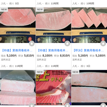
ロック入り
り①
入札
-
残り
3日
入札
-
残り
11時間
入札
-
残り
10時間
NEW
NEW
【特価】業務用養殖本鮪
【特価】業務用養殖本鮪
【即決】業務用養殖本鮪
（マルタ産）腹下/中トロ
（マルタ産）腹下/中トロ
（マルタ産）背下/中トロ
5,100
5,610
8,100
8,910
5,160
5,160
現在
円
即決
円
現在
円
即決
円
現在
円
即決
円
ブロック端材 1020g★１
ブロック端材 1620g★１
ブロック 860g★１ブロッ
送料未定
送料未定
送料未定
ブロック入り（６枚にカ
ブロック入り（６枚にカ
ク入り（サクにカット済
入札
-
残り
11時間
入札
-
残り
11時間
入札
-
残り
3日
ット済み ）
ット済み ）②
み）
NEW
NEW