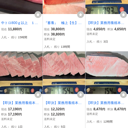
中トロ800ｇ以上 １番
『蓄養』 極上【生】
【即決】業務用養殖本鮪
人気！クロマグロ！！◆
本マグロ 鮪まぐろの腹
（マルタ産）背下/中トロ
11,880
38,800
4,650
4,650
現在
円
現在
円
現在
円
即決
円
送料無料◆
中 2.5kg 、
ブロック端材 930g★１ブ
38,800
送料未定
即決
円
入札
-
残り
15時間
ロック入り（５枚にカッ
送料未定
入札
-
残り
3日
ト済み ）
入札
-
残り
13時間
【即決】業務用養殖本鮪
【即決】業務用養殖本鮪
【即決】業務用養殖本鮪
（マルタ産）背/中トロブ
（マルタ産）背上/中トロ
（マルタ産）腹下/中トロ
17,190
12,320
8,470
8,470
現在
円
現在
円
現在
円
即決
円
ロック 1910g★１ブロッ
ブロック 1540g★１ブロ
ブロック端材 1540g★１
17,190
12,320
送料未定
即決
円
即決
円
ク入り（サク取り済み）
ック入り（サク取り済
ブロック入り（５枚にカ
送料未定
送料未定
入札
-
残り
12時間
み）
ット済み ）
入札
-
残り
1日
入札
-
残り
5日