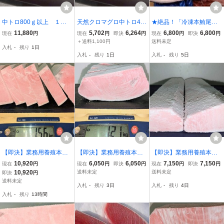
中トロ800ｇ以上 １番
天然クロマグロ中トロ40
★絶品！「冷凍本鮪尾
人気！クロマグロ！！◆
0グラム カマのおまけつ
（ロープ付き）」約3kg
11,880
5,702
6,264
6,800
6,800
現在
円
現在
円
即決
円
現在
円
即決
円
送料無料◆
き4～5人前
（約300g/個）濃厚な旨み
＋送料1,100円
送料未定
入札
-
残り
1日
と食感が楽しめる希少部
入札
-
残り
1日
入札
-
残り
5日
位です！
【即決】業務用養殖本鮪
【即決】業務用養殖本鮪
【即決】業務用養殖本鮪
（マルタ産）腹下/中トロ
（マルタ産）背下/中トロ
（クロアチア産）腹中/中
10,920
6,050
6,050
7,150
7,150
現在
円
現在
円
即決
円
現在
円
即決
円
ブロック 1560g★１ブロ
ブロック端材1210g★１
トロサク 650g★２サク入
10,920
送料未定
送料未定
即決
円
ック入り（サクにカット
ブロック入り（５枚にカ
り
送料未定
入札
-
残り
3日
入札
-
残り
4日
済み）
ット済み ）
入札
-
残り
13時間