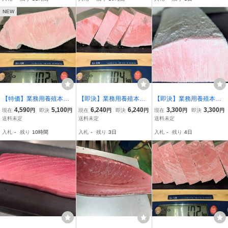
し血栓あり）
済み）
NEW
【特価】業務用養殖本鮪
【即決】業務用養殖本鮪
【即決】業務用養殖本鮪
（マルタ産）背下/中トロ
（マルタ産）背下/中トロ
（クロアチア産）腹中/中
4,590
5,100
6,240
6,240
3,300
3,300
現在
円
即決
円
現在
円
即決
円
現在
円
即決
円
ブロック端材1020g★１
ブロック 1040g★１ブロ
トロサク 300g★１サク入
送料未定
送料未定
送料未定
ブロック入り（６枚にカ
ック入り（サクにカット
り
入札
-
残り
10時間
入札
-
残り
3日
入札
-
残り
4日
ット済み ）
済み）