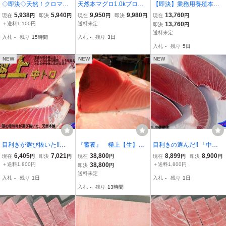
◇即決◇天然！クロマグ
天然本マグロ1.0kブロッ
【即決】業務用養殖本鮪
ロ！中トロ 4～５人前4
ク(皮付き)9980円即決
（マルタ産）背上/中トロ
5,938
5,940
9,950
9,980
13,760
現在
円
即決
円
現在
円
即決
円
現在
円
00グラム【絶品】
ブロック 1720g★１ブロ
＋送料1,100円
送料未定
13,760
即決
円
ック入り（サク取り済
送料未定
入札
-
残り
15時間
入札
-
残り
3日
み）
入札
-
残り
5日
NEW
NEW
NEW
目利きが選び抜いた!!
『蓄養』 極上【生】
目利きの選んだ!! 「中ト
「中トロ 500g前後」 AS
本マグロ 鮪まぐろの腹
ロセット1kg」地中海産 A
6,405
7,021
38,800
8,899
8,900
現在
円
即決
円
現在
円
現在
円
即決
円
K福袋訳業務用
中 2.5kg 、。。
SK福袋訳業務用
＋送料1,800円
38,800
＋送料1,800円
即決
円
送料未定
入札
-
残り
1日
入札
-
残り
1日
入札
-
残り
13時間