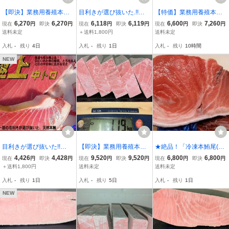
【即決】業務用養殖本鮪
目利きが選び抜いた.!!
【特価】業務用養殖本鮪
（クロアチア産）腹中/中
「中トロ600g位」食通が
（クロアチア産）腹上/中
6,270
6,270
6,118
6,119
6,600
7,260
現在
円
即決
円
現在
円
即決
円
現在
円
即決
円
トロサク 570g★２サク入
唸る逸品
トロサク 660g★２サク入
送料未定
＋送料1,800円
送料未定
り
り
入札
-
残り
4日
入札
-
残り
1日
入札
-
残り
10時間
NEW
目利きが選び抜いた!!
【即決】業務用養殖本鮪
★絶品！「冷凍本鮪尾(ロ
「中トロ 500g前後」 AS
（マルタ産）背上/中トロ
ープ付き)」約3kg（約30
4,426
4,428
9,520
9,520
6,800
6,800
現在
円
即決
円
現在
円
即決
円
現在
円
即決
円
K福袋訳業務用
ブロック 1190g★１ブロ
0g/個）濃厚な旨みと食感
＋送料1,800円
送料未定
送料未定
ック入り（サク取り済
が楽しめる希少部位で
入札
-
残り
1日
入札
-
残り
5日
入札
-
残り
1日
み）②
す！
NEW