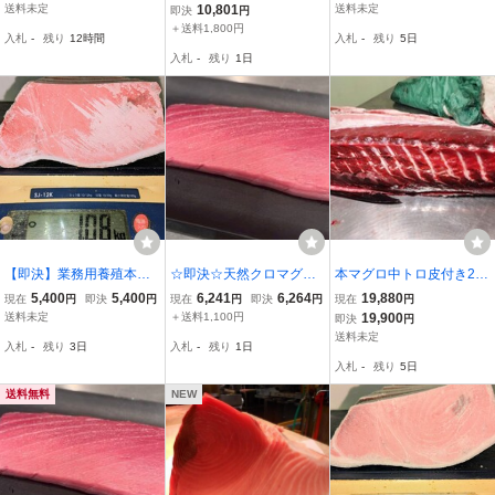
ブロック端材 1470g★１
SK福袋訳業務用
ブロック端材 840g★１ブ
送料未定
10,801
送料未定
即決
円
ブロック入り（５枚にカ
ロック入り
＋送料1,800円
入札
-
残り
12時間
入札
-
残り
5日
ット済み ）
入札
-
残り
1日
【即決】業務用養殖本鮪
☆即決☆天然クロマグロ
本マグロ中トロ皮付き2.0
（マルタ産）背下/中トロ
中トロ400グラム 鮪の
kセット19900円即決
5,400
5,400
6,241
6,264
19,880
現在
円
即決
円
現在
円
即決
円
現在
円
ブロック端材 1080g★１
カマのオマケ付き！
送料未定
＋送料1,100円
19,900
即決
円
ブロック入り（５枚にカ
送料未定
入札
-
残り
3日
入札
-
残り
1日
ット済み ）
入札
-
残り
5日
送料無料
NEW