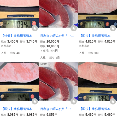
【特価】業務用養殖本鮪
目利きの選んだ!! 「中ト
【即決】業務用養殖本鮪
（クロアチア産）腹上/中
ロセット1kg」地中海産 A
（マルタ産）背上/中トロ
3,400
3,740
10,000
4,810
4,810
現在
円
即決
円
現在
円
現在
円
即決
円
トロサク 340g★１サク入
SK福袋訳業務用
ブロック端材 740g★１ブ
送料未定
10,000
送料未定
即決
円
り②
ロック入り
＋送料1,800円
入札
-
残り
4日
入札
-
残り
5日
入札
-
残り
5日
NEW
【即決】業務用養殖本鮪
目利きの選んだ!! 「中ト
【即決】業務用養殖本鮪
（マルタ産）腹下/中トロ
ロセット1kg」地中海産 A
（マルタ産）背上/中トロ
8,085
8,085
9,856
5,460
5,460
現在
円
即決
円
現在
円
現在
円
即決
円