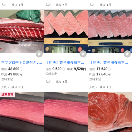
り
入札
-
残り
1日
入札
-
残り
5日
入札
-
残り
4日
本マグロ中トロ皮付き5.0
【即決】業務用養殖本鮪
【即決】業務用養殖本鮪
kセット49000円即決
（マルタ産）背上/中トロ
（マルタ産）背/中トロブ
48,800
9,520
9,520
17,640
現在
円
現在
円
即決
円
現在
円
ブロック 1190g★１ブロ
ロック 1960g★１ブロッ
49,000
送料未定
17,640
即決
円
即決
円
ック入り（サク取り済
ク入り（サク取り済み）
送料未定
送料未定
入札
-
残り
5日
み）③
入札
-
残り
2日
入札
-
残り
1日
送料無料