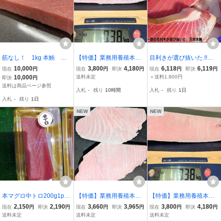
筋なし！ 1kg 本鮪 中
【特価】業務用養殖本鮪
目利きが選び抜いた.!!
トロ 刺身用作 マルタ
（クロアチア産）腹上/中
「中トロ600g位」食通が
10,000
3,800
4,180
6,118
6,119
現在
円
現在
円
即決
円
現在
円
即決
円
産 クロマグロ ホンマ
トロサク 380g★２サク入
唸る逸品
10,000
送料未定
＋送料1,800円
即決
円
グロ 海鮮 父の日 母
り②
送料は商品ページ参照
入札
-
残り
10時間
入札
-
残り
1日
の日 プレゼント 寿
入札
-
残り
1日
司 まぐろ サーモン
NEW
NEW
本マグロ中トロ200g1p21
【特価】業務用養殖本鮪
【特価】業務用養殖本鮪
90円即決
（マルタ産）背上/中トロ
（クロアチア産）腹上/中
2,150
2,190
3,660
3,965
3,800
4,180
現在
円
即決
円
現在
円
即決
円
現在
円
即決
円
ブロック端材 610g★２ブ
トロサク 380g★１サク入
送料未定
送料未定
送料未定