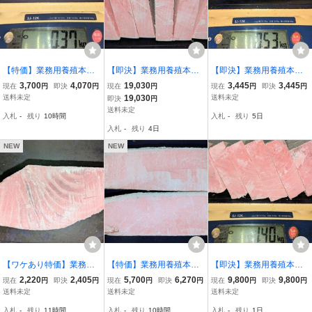
【特価】業務用養殖本鮪
【即決】業務用養殖本鮪
【即決】業務用養殖本鮪
（クロアチア産）腹上/中
（クロアチア産）腹中/中
（マルタ産）背上/中トロ
3,700
4,070
19,030
3,445
3,445
現在
円
即決
円
現在
円
現在
円
即決
円
トロサク 370g★２サク入
トロサク 1730g★６サク
ブロック端材 530g★１ブ
送料未定
19,030
送料未定
即決
円
り①
入り
ロック入り
送料未定
入札
-
残り
10時間
入札
-
残り
5日
入札
-
残り
4日
NEW
NEW
【ワケあり特価】業務用
【特価】業務用養殖本鮪
【即決】業務用養殖本鮪
養殖本鮪（マルタ産）背
（クロアチア産）腹上/中
（マルタ産）背下/中トロ
2,220
2,405
5,700
6,270
9,800
9,800
現在
円
即決
円
現在
円
即決
円
現在
円
即決
円
上/中トロブロック端材 37
トロサク 570g★２サク入
ブロック 1400g★１ブロ
送料未定
送料未定
送料未定
0g★１ブロック入り（少
り
ック入り（サクにカット
入札
-
残り
11時間
入札
-
残り
10時間
入札
-
残り
1日