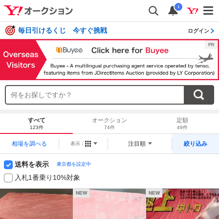
i
毎日引けるくじ 今すぐ挑戦
ログイン
すべて
オークション
定額
123件
74件
49件
相場を調べる
注目順
絞り込み
表示：
送料を表示
東京都を設定中
入札1番乗り10%対象
NEW
NEW