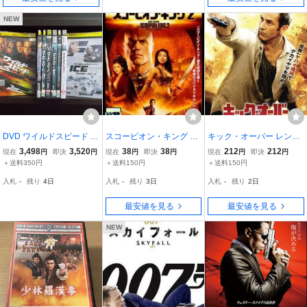
NEW
DVD ワイルドスピード シ
スコーピオン・キング 2
キック・オーバー レンタ
リーズ アイスブレイク ま
レンタル落ち 中古 DVD
ル落ち 中古 DVD
3,498
3,520
38
38
212
212
現在
円
即決
円
現在
円
即決
円
現在
円
即決
円
で 計8本セット ヴィン・
＋送料350円
＋送料150円
＋送料150円
ディーゼル ※ケース無し
入札
-
残り
4日
入札
-
残り
3日
入札
-
残り
2日
発送 レンタル落ち Z4T33
25
最安値を見る
最安値を見る
NEW