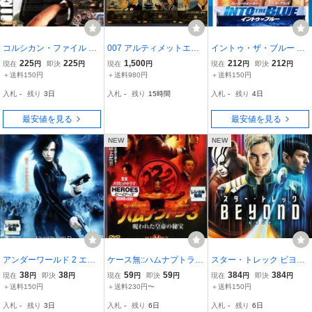
コルシカン・ファイル レ
007 アルティメットエデ
イントゥ・ザ・ブルー ブ
ンタル落ち 中古 DVD
ィション DVD 6本セット
ルーレイディスク レンタ
225
225
1,500
212
212
現在
円
即決
円
現在
円
現在
円
即決
円
リビング・デイライツ他
ル落ち 中古 ブルーレイ
＋送料150円
＋送料980円
＋送料150円
入札
-
残り
3日
入札
-
残り
15時間
入札
-
残り
4日
最安値を見る
最安値を見る
NEW
NEW
アンダーワールド 2 エボ
ケース無::ハムナプトラ 3
スター・トレック ビヨン
リューション コレクター
呪われた皇帝の秘宝 レン
ド BEYOND レンタル落
38
38
59
59
384
384
現在
円
即決
円
現在
円
即決
円
現在
円
即決
円
ズ・エディション レンタ
タル落ち 中古 DVD
ち 中古 DVD
＋送料150円
＋送料230円〜
＋送料150円
ル落ち 中古 DVD ホラー
入札
-
残り
3日
入札
-
残り
6日
入札
-
残り
6日