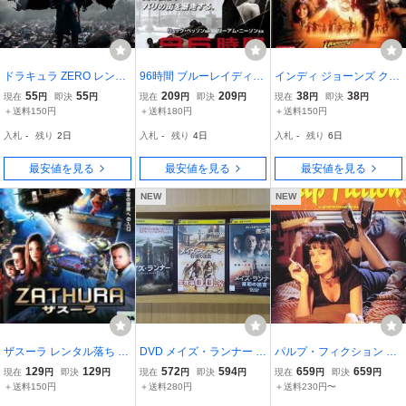
ドラキュラ ZERO レンタ
96時間 ブルーレイディス
インディ ジョーンズ クリ
ル落ち 中古 DVD
ク レンタル落ち 中古 ブ
スタル スカルの王国 レン
55
55
209
209
38
38
現在
円
即決
円
現在
円
即決
円
現在
円
即決
円
ルーレイ
タル落ち 中古 DVD
＋送料150円
＋送料180円
＋送料150円
入札
-
残り
2日
入札
-
残り
4日
入札
-
残り
6日
最安値を見る
最安値を見る
最安値を見る
NEW
NEW
ザスーラ レンタル落ち 中
DVD メイズ・ランナー +
パルプ・フィクション レ
古 DVD
2 砂漠の迷宮 + 最期の迷
ンタル落ち 中古 DVD
129
129
572
594
659
659
現在
円
即決
円
現在
円
即決
円
現在
円
即決
円
宮 全3巻 ※ケース無し発
＋送料150円
＋送料280円
＋送料230円〜
送 レンタル落ち ZCC427