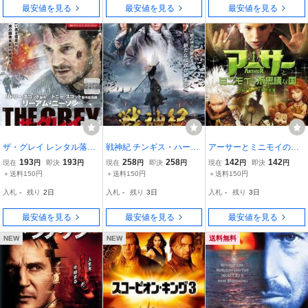
最安値を見る
最安値を見る
最安値を見る
ザ・グレイ レンタル落ち
戦神紀 チンギス・ハーン
アーサーとミニモイの不
中古 DVD
戦記 レンタル落ち 中古 D
思議な国 レンタル落ち 中
193
193
258
258
142
142
現在
円
即決
円
現在
円
即決
円
現在
円
即決
円
VD
古 DVD
＋送料150円
＋送料150円
＋送料150円
入札
-
残り
2日
入札
-
残り
3日
入札
-
残り
3日
最安値を見る
最安値を見る
最安値を見る
NEW
NEW
送料無料