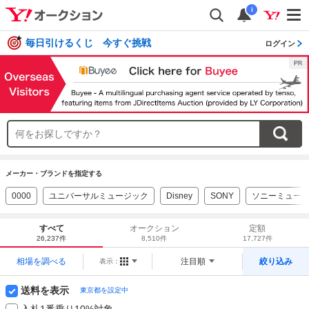
i
毎日引けるくじ 今すぐ挑戦
ログイン
メーカー・ブランドを指定する
0000
ユニバーサルミュージック
Disney
SONY
ソニーミュー
すべて
オークション
定額
26,237件
8,510件
17,727件
相場を調べる
注目順
絞り込み
表示：
送料を表示
東京都を設定中
入札1番乗り10%対象