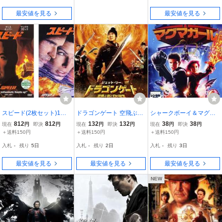
最安値を見る
最安値を見る
スピード(2枚セット)1、2
ドラゴンゲート 空飛ぶ剣
シャークボーイ＆マグマ
レンタル落ち 中古 DVD
と幻の秘宝 レンタル落ち
ガール レンタル落ち 中古
812
812
132
132
38
38
現在
円
即決
円
現在
円
即決
円
現在
円
即決
円
中古 DVD
DVD
＋送料150円
＋送料150円
＋送料150円
入札
-
残り
5日
入札
-
残り
2日
入札
-
残り
3日
最安値を見る
最安値を見る
最安値を見る
NEW