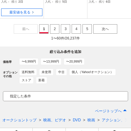
入札
-
残り
2日
入札
-
残り
5日
入札
-
残り
6日
最安値を見る
前へ
1
2
3
4
5
次へ
1〜60件/26,237件
絞り込み条件を追加
〜6,999円
〜13,999円
〜20,999円
価格帯
送料無料
未使用
中古
個人（Yahoo!オークション）
オプション
その他
ストア
新着
指定した条件
ページトップへ
オークショントップ
映画、ビデオ
DVD
映画
アクション、ア