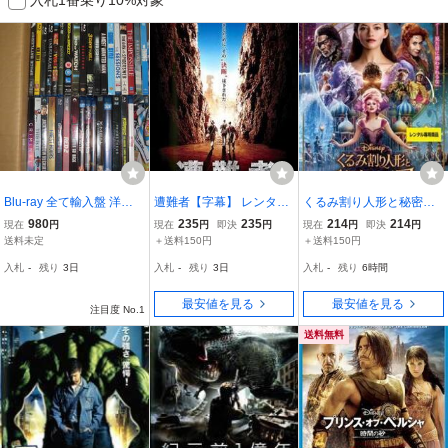
Blu-ray 全て輸入盤 洋画
遭難者【字幕】 レンタル
くるみ割り人形と秘密の
映画 大量まとめて約33本
落ち 中古 DVD
王国 レンタル落ち 中古 D
980
235
235
214
214
現在
円
現在
円
即決
円
現在
円
即決
円
セット 洋画 名作多
VD
送料未定
＋送料150円
＋送料150円
数 Blu-ray
入札
-
残り
3日
入札
-
残り
3日
入札
-
残り
6時間
最安値を見る
最安値を見る
注目度 No.1
送料無料