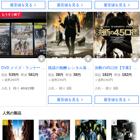
最安値を見る
最安値を見る
最安値を見る
もうすぐ終了
DVD メイズ・ランナー +
陰謀の報酬 レンタル落ち
決断の45口径【字幕】 レ
2 砂漠の迷宮 + 最期の迷
中古 DVD
ンタル落ち 中古 DVD
539
561
38
38
182
182
現在
円
即決
円
現在
円
即決
円
現在
円
即決
円
宮 全3巻 ※ケース無し発
＋送料280円
＋送料150円
＋送料150円
送 レンタル落ち Z4T2796
入札
1
残り
40分22秒
入札
-
残り
3日
入札
-
残り
3日
最安値を見る
最安値を見る
人気の製品
1
2
3
4