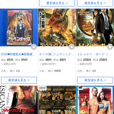
最安値を見る
最安値を見る
DVD■特価処分■視聴確認
ケース無::ジュラシック・
トレジャー・ガード ソロ
済■アドベンチャーズ Ｅ
アイランド レンタル落ち
モンの指環と伝説の秘宝
65
65
48
48
258
258
現在
円
即決
円
現在
円
即決
円
現在
円
即決
円
ＰＩＳＯＤＥ２ 呪われた
中古 DVD
レンタル落ち 中古 DVD
＋送料215円
＋送料230円〜
＋送料150円
島 [日本語,ドイツ語] /誓い
入札
-
残り
2日
入札
-
残り
3時間
入札
-
残り
3日
は生きている!!★レン落■
No.3430
最安値を見る
最安値を見る
NEW