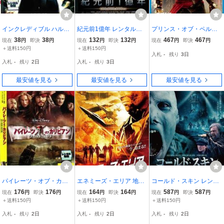
インクレディブル ハルク
紀元前1億年 レンタル落
プリンス・オブ・ペルシ
レンタル落ち 中古 DVD
ち 中古 DVD
ャ 時間の砂 ブルーレイデ
38
38
132
132
467
467
現在
円
即決
円
現在
円
即決
円
現在
円
即決
円
ィスク レンタル落ち 中古
＋送料150円
＋送料150円
入札
-
残り
3日
ブルーレイ
入札
-
残り
2日
入札
-
残り
3日
最安値を見る
最安値を見る
最安値を見る
パイレーツ・オブ・カリ
エネミーズ・エリア 地獄
コールド・スキン レンタ
ビアン ワールド・エンド
の勇者たち レンタル落ち
ル落ち 中古 DVD
176
176
164
164
587
587
現在
円
即決
円
現在
円
即決
円
現在
円
即決
円
レンタル落ち 中古 DVD
中古 DVD
＋送料150円
＋送料150円
＋送料150円
入札
-
残り
2日
入札
-
残り
2日
入札
-
残り
2日