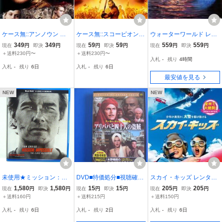
ケース無::アンノウン レ
ケース無::スコーピオン・
ウォーターワールド レン
ンタル落ち 中古 DVD
キング 3 レンタル落ち 中
タル落ち 中古 DVD ケー
349
349
59
59
559
559
現在
円
即決
円
現在
円
即決
円
現在
円
即決
円
古 DVD
ス無
＋送料230円〜
＋送料230円〜
入札
-
残り
4時間
入札
-
残り
6日
入札
-
残り
6日
最安値を見る
NEW
NEW
未使用★ミッション：イ
DVD■特価処分■視聴確認
スカイ・キッズ レンタル
ンポッシブル/ファイナ
■アリババと四十人の盗賊
落ち 中古 DVD
1,580
1,580
15
15
205
205
現在
円
即決
円
現在
円
即決
円
現在
円
即決
円
ル・レコニング DVDのみ
/千夜一夜物語からの胸お
＋送料160円
＋送料215円
＋送料150円
★
どる一篇!!★セル版■No.3
入札
-
残り
6日
入札
-
残り
2日
入札
-
残り
6日
264