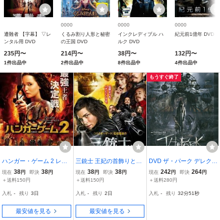
0000
0000
0000
遭難者 【字幕】 ▽レ
くるみ割り人形と秘密
インクレディブル ハ
紀元前1億年 DVD
ンタル用 DVD
の王国 DVD
ルク DVD
235円〜
214円〜
38円〜
132円〜
1件出品中
2件出品中
8件出品中
4件出品中
もうすぐ終了
ハンガー・ゲーム 2 レン
三銃士 王妃の首飾りと
DVD ザ・パーク デレク・
タル落ち 中古 DVD
ダ・ヴィンチの飛行船 レ
ツァン レンタル落ち 中古
38
38
38
38
242
264
現在
円
即決
円
現在
円
即決
円
現在
円
即決
円
ンタル落ち 中古 DVD
ZBB00273
＋送料150円
＋送料150円
＋送料280円
入札
-
残り
3日
入札
-
残り
2日
入札
-
残り
32分50秒
最安値を見る
最安値を見る