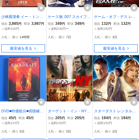
少林羅漢拳 イー・トンシ
ケース無::007 スカイフォ
ゲーム・オブ・デス レン
ン 角川エンタテインメン
ール レンタル落ち 中古 D
タル落ち 中古 DVD
3,985
3,987
349
349
132
132
現在
円
即決
円
現在
円
即決
円
現在
円
即決
円
ト【DVD】
VD
＋送料100円
＋送料230円〜
＋送料150円
入札
-
残り
14時間
入札
-
残り
7日
入札
-
残り
3日
最安値を見る
最安値を見る
DVD■特価処分■視聴確認
ターゲット・イン・NY
スターダスト レンタル落
■バックドラフト [日本語,
【字幕】 レンタル落ち 中
ち 中古 DVD
45
45
205
205
194
194
現在
円
即決
円
現在
円
即決
円
現在
円
即決
円
英語] /監督:ロン・ハワー
古 DVD
＋送料215円
＋送料150円
＋送料150円
ド★セル版■No.3143
入札
-
残り
5日
入札
-
残り
5日
入札
-
残り
2日