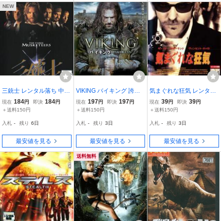
NEW
三銃士 レンタル落ち 中古
VIKING バイキング 誇り
気まぐれな狂気 レンタル
DVD
高き戦士たち レンタル落
落ち 中古 DVD
184
184
197
197
39
39
現在
円
即決
円
現在
円
即決
円
現在
円
即決
円
ち 中古 DVD
＋送料150円
＋送料150円
＋送料150円
入札
-
残り
6日
入札
-
残り
3日
入札
-
残り
3日
最安値を見る
最安値を見る
最安値を見る
送料無料