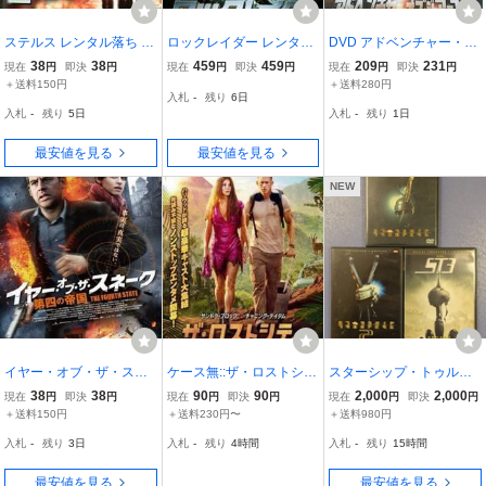
ステルス レンタル落ち 中
ロックレイダー レンタル
DVD アドベンチャー・オ
古 DVD
落ち 中古 DVD ケース無
ブ・ジ・アース レンタル
38
38
459
459
209
231
現在
円
即決
円
現在
円
即決
円
現在
円
即決
円
落ち XXX00474
＋送料150円
＋送料280円
入札
-
残り
6日
入札
-
残り
5日
入札
-
残り
1日
最安値を見る
最安値を見る
NEW
イヤー・オブ・ザ・スネ
ケース無::ザ・ロストシテ
スターシップ・トゥルー
ーク 第四の帝国 レンタル
ィ レンタル落ち 中古 DV
パーズ 1・2・3 DVD 3作
38
38
90
90
2,000
2,000
現在
円
即決
円
現在
円
即決
円
現在
円
即決
円
落ち 中古 DVD
D
品セット
＋送料150円
＋送料230円〜
＋送料980円
入札
-
残り
3日
入札
-
残り
4時間
入札
-
残り
15時間
最安値を見る
最安値を見る