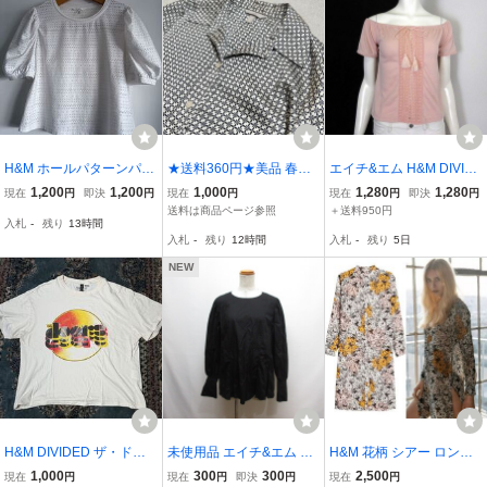
H&M ホールパターンパフ
★送料360円★美品 春夏
エイチ&エム H&M DIVID
スリーブトップス 半袖 白
H&M エイチアンドエム
ED カットソー トップス
1,200
1,200
1,000
1,280
1,280
現在
円
即決
円
現在
円
現在
円
即決
円
XLカットワークレース ボ
長袖シャツ 光沢 総柄 レ
透かし編み 切替 タッセル
送料は商品ページ参照
＋送料950円
入札
-
残り
13時間
リューム袖 プルオーバー
ディース ブラウス 白×紺
リボン オフショルダー リ
入札
-
残り
12時間
入札
-
残り
5日
カットソー
色 ホワイト サイズS R-93
ネン ピコレース 半袖 XS
98
ピンク
NEW
H&M DIVIDED ザ・ドア
未使用品 エイチ&エム H&
H&M 花柄 シアー ロング
ーズ（The Doors）オー
M 長袖 ペプラム ブラウス
シャツワンピース(長袖)E
1,000
300
300
2,500
現在
円
現在
円
即決
円
現在
円