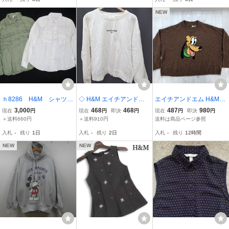
ズＳ
み
チーフ フリンジ EUR
L UK Lサイズ
NEW
ｈ8286 H&M シャツ
◇ H&M エイチアンドエ
エイチアンドエム H&M D
2枚セット まとめ 麻
ム ロゴ刺繍 裏起毛 カジ
ivided ディズニー Disney
3,000
468
468
487
980
現在
円
現在
円
即決
円
現在
円
即決
円
100％ リネン ホワイ
ュアル 長袖 トレーナー
プルート キャラクター ジ
＋送料660円
＋送料910円
送料は商品ページ参照
ト カーキ 40サイズ
サイズL ライトベージュ
ャガードニット クロップ
入札
-
残り
1日
入札
-
残り
2日
入札
-
残り
12時間
セット
レディース P
ド丈 セーター レディース
L 茶色
NEW
NEW