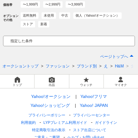
〜1,999円
〜2,999円
〜3,999円
価格帯
送料無料
未使用
中古
個人（Yahoo!オークション）
オプション
その他
ストア
新着
指定した条件
ページトップへ
オークショントップ
ファッション
ブランド別
え
H&M
女
トップ
出品
ウォッチ
マイオク
Yahoo!オークション
Yahoo!フリマ
Yahoo!ショッピング
Yahoo! JAPAN
プライバシーポリシー
プライバシーセンター
利用規約
LYPプレミアム利用ガイド
ガイドライン
特定商取引法の表示
ストア出店について
ご意見・ご要望
ヘルプ・お問い合わせ