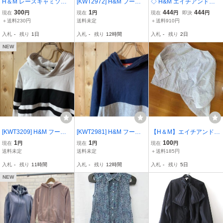
H＆M レースキャミソー
[KWT2972] H&M フード
◇ H&M エイチアンドエ
ル Mサイズ
付きパーカー レディース
ム 長袖 カーディガン サ
300
1
444
444
現在
円
現在
円
現在
円
即決
円
キャメル 60
イズUS XL ブラック レデ
＋送料230円
送料未定
＋送料910円
ィース E
入札
-
残り
1日
入札
-
残り
12時間
入札
-
残り
2日
NEW
[KWT3209] H&M フード
[KWT2981] H&M フード
【H＆M】エイチアンドエ
付きパーカー レディース
付きパーカー レディース
ム／デザインブラウス／
1
1
100
現在
円
現在
円
現在
円
ホワイト 60
ネイビー×グレー 60
モード系／変形／ケープ
送料未定
送料未定
＋送料185円
／≪未使用≫
入札
-
残り
11時間
入札
-
残り
12時間
入札
-
残り
5日
NEW