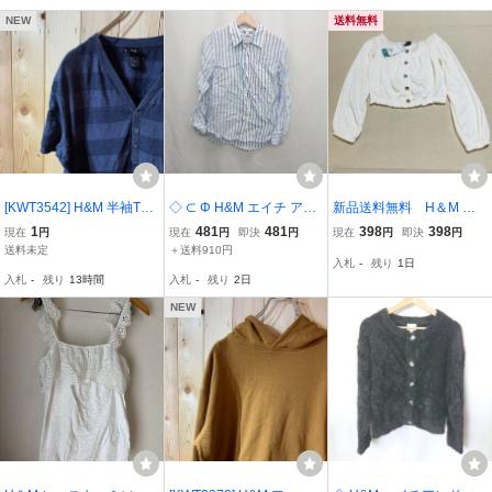
NEW
送料無料
[KWT3542] H&M 半袖Tシ
◇ ⊂ Φ H&M エイチ アン
新品送料無料 H＆M エ
ャツ レディース ネイビー
ド エム ストライプ 長袖
イチアンドエム クロッ
1
481
481
398
398
現在
円
現在
円
即決
円
現在
円
即決
円
ボーダー S ポス
シャツ サイズXS ブルー
プドトップス Sサイズ
送料未定
＋送料910円
入札
-
残り
1日
系 レディース E
入札
-
残り
13時間
入札
-
残り
2日
NEW