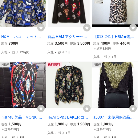
H&M ネコ カットソ
新品 H&M アグリーセー
【013-241】H&M★黒系
ー トップス 猫 ねこ
ター 160/165 キッズ サン
プリントノースリーブブ
700
3,500
3,500
400
440
現在
円
現在
円
即決
円
現在
円
即決
円
タクロース クリスマス フ
ラウス/Mサイズ
＋送料320円
入札
-
残り
12時間
入札
-
残り
3日
ァミコン ゲーム コントロ
入札
-
残り
1日
ーラー ダサセーター エイ
チアンドエム
NEW
送料無料
NEW
ｍ8748 美品 MONKi H&
H&M GP&J BAKER コラ
a5007 未使用保管品 D
M ノースリーブブラウ
ボ レディース EUR34 花
IVIDED H＆M トップ
1,500
1,980
1,980
1,001
現在
円
現在
円
即決
円
現在
円
ス トップス 襟付き
鳥 ボタニカル バンドカラ
ス ショート丈 ブラッ
＋送料450円
＋送料450円
入札
-
残り
1日
黒地×ブルー×赤柄 サイ
ー ブラウス 中古 送料込
クｘゴールド リーフモ
入札
-
残り
3日
入札
-
残り
3日