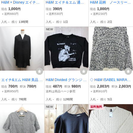
H&M × Disney エイチア
H&M エイチ＆エム 通年
H&M 花柄 ノースリー
ンドエム ディズニー ミッ
★ ストレッチ 花柄 ベス
ブ ブラウス 総柄
1,000
390
1,000
現在
円
現在
円
現在
円
キーマウス プリント プル
ト Sz.XS レディース
紺 赤 黄色 ロング
＋送料660円
＋送料530円
＋送料230円
オーバーパーカー 裏起毛
ポリエステル100% 薄
入札
-
残り
13時間
入札
-
残り
1日
入札
-
残り
2日
長袖トップス ライトグレ
手 EUR32
ー Lサイズ
NEW
エイチ&エム H&M 美品 長
H&M Divided グランジ ロ
◇ H&M ISABEL MARAN
袖 シアー シャツ ブラウ
ック 古着 ブロンディー B
T エイチアンドエム 長袖
700
700
487
980
2,003
2,003
現在
円
即決
円
現在
円
即決
円
現在
円
即決
円
ス チュニック 40P 黒 ブ
LONDIE デボラハリー フ
ウール ニット セーター M
＋送料950円
送料は商品ページ参照
＋送料910円
ラック 透け感あり スキッ
ォトプリント スウェット
ブラック ホワイト *
入札
-
残り
7時間
入札
-
残り
12時間
入札
-
残り
5日
パー レディース
トレーナー 裏起毛 レディ
ース 綿混合 S
NEW
送料無料