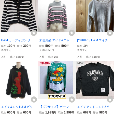
H&M カーディガン クロ
未使用品 エイチ&エム H&
[YUK078] H&M エイチア
ップドカーディガン ボー
M ボーダー柄 ハイネック
ンドエム ボーダー Tシャ
100
300
500
500
1
現在
円
即決
円
現在
円
即決
円
現在
円
ダー 黒白 M 705502 IEG
ワイド ニット セーター L
ツ ロンT カットソー 白 黒
送料未定
＋送料950円
送料未定
OIOP
グレー タグ付き レディー
レディース
入札
-
残り
13時間
入札
-
残り
2日
入札
-
残り
11時間
ス
送料無料
NEW
エイチ&エム H&M ビリ
【170サイズ】ガーフィ
エイチアンドエム H&M
ー・アイリッシュ パーカ
ールド セーター H&M
アメカジ カレッジ ハーバ
600
600
1,999
1,999
667
980
現在
円
即決
円
現在
円
即決
円
現在
円
即決
円