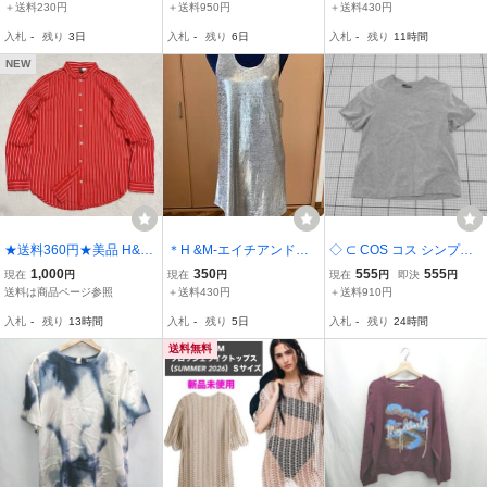
バーサイズ バンドTシャ
L 黒 ブラック カットソー
UR 38美品 スリット/レ
＋送料230円
＋送料950円
＋送料430円
ツ
ロングカフス タグ付き レ
トロ
入札
-
残り
3日
入札
-
残り
6日
入札
-
残り
11時間
ディース
NEW
★送料360円★美品 H&M
＊H &M-エイチアンドエ
◇ ⊂ COS コス シンプル
エイチアンドエム 綿10
ム＊グレー長めのタンク
半袖 Tシャツ カットソー
1,000
350
555
555
現在
円
現在
円
現在
円
即決
円
0% コットン 薄手 長袖シ
トップ(新品)
サイズEUR XS グレー系
送料は商品ページ参照
＋送料430円
＋送料910円
ャツ ストライプ 赤 レッ
レディース E
入札
-
残り
13時間
入札
-
残り
5日
入札
-
残り
24時間
ド サイズ36 レディース R
-9530
送料無料