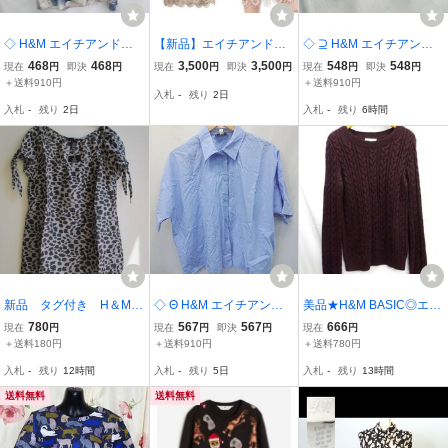
◇ H&M エイチアンドエ
【新品】エイチアンドエ
◇ ⊇ H&M エイチアンド
ム タイダイ柄 半袖 サテ
ム H&M クロッシェライ
エム 総柄 長袖 ニット サ
468
468
3,500
3,500
548
548
現在
円
即決
円
現在
円
即決
円
現在
円
即決
円
ンカットソー サイズS ホ
クトップス （SUMMER 2
イズXL ブラウン系 レデ
＋送料910円
＋送料910円
入札
-
残り
2日
ワイト ネイビー レディー
026）Sサイズ ／かぎ針
ィース E
入札
-
残り
2日
入札
-
残り
6時間
ス E
編みニット／クロシェッ
トニット
新品 タグ付き H＆M
◇ Θ H&M エイチアンド
美品★H&M BASIC◎エイ
トップス 半袖 ヒョウ
エム コットン100％ 半袖
チアンドエム/ケーブルニ
780
567
567
666
現在
円
現在
円
即決
円
現在
円
柄 シルク混 黒×グレー
ワーク シャツ サイズ38
ット/長袖ニット/パープ
＋送料180円
＋送料910円
＋送料780円
7号 小さめ Aライン
ブルー系 レディース E
ル/XSサイズ
入札
-
残り
12時間
入札
-
残り
5日
入札
-
残り
13時間
フレンチスリーブ プル
オーバー 軽量
送料無料
送料無料