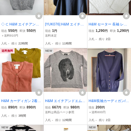
◇ ⊂ H&M エイチアンド
[YUK076] H&M エイチア
H&M セーター 長袖 レデ
エム 半袖 ニット シャツ
ンドエム カットソー ブラ
ィース Mサイズ ベージュ
550
550
1
1,290
1,290
現在
円
即決
円
現在
円
現在
円
即決
円
ブラウス サイズEUR M U
ウス 黒 レディース M
【新品未使用】
＋送料910円
送料未定
入札
-
残り
2日
SA M MX M グレー レデ
入札
-
残り
22時間
入札
-
残り
11時間
ィース E
送料無料
NEW
H&M カーディガン 2着セ
H&M エイチアンドエム L
H&M長袖カーディガン/ニ
ット 綿100％ サイズXS
ABEL OF GRADED GOO
ットプルオーバー トッ
890
890
667
980
200
現在
円
即決
円
現在
円
即決
円
現在
円
ヘネス・アンド・マウリ
DS ストリート クマ イラ
プスセーター
送料は商品ページ参照
＋送料600円
入札
-
残り
3時間
ッツ・ジャパン レディー
ストプリント スウェット
入札
-
残り
12時間
入札
-
残り
2日
ズ ジュニア
トレーナー レディース コ
ットン混 M グレー
NEW
NEW