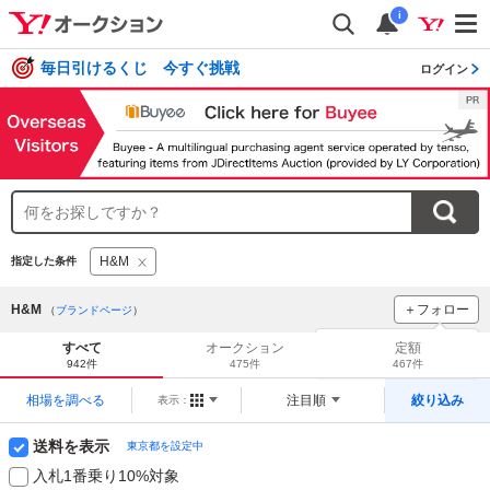
i
毎日引けるくじ 今すぐ挑戦
ログイン
H&M
指定した条件
H&M
＋フォロー
（
ブランドページ
）
ブランドをフォロー
して
すべて
オークション
定額
新着
をチェック！
942件
475件
467件
相場を調べる
注目順
絞り込み
表示：
送料を表示
東京都を設定中
入札1番乗り10%対象