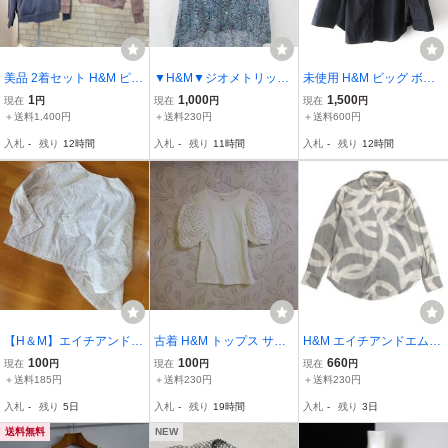
美品 2着セット H&M ピン
▼H&M▼ジオメトリック
未使用 H&M ビッグ ボウ
ク グレー レディース 綿1
柄ノースリーブシフォン
タイ ブラウス シャツ 長
1
1,000
1,500
現在
円
現在
円
現在
円
00% サイズS
ブラウス/EUR34/マルチ
袖 黒 大きいサイズ L レデ
＋送料1,400円
＋送料230円
＋送料600円
カラー
ィース
入札
-
残り
12時間
入札
-
残り
11時間
入札
-
残り
12時間
【H＆M】エイチアンドエ
古着 H&M トップス サイ
H&M エイチアンドエム
ム／デザインブラウス／
ズXS 137
長袖シャツ ブラウス 総柄
100
100
660
現在
円
現在
円
現在
円
モード系／変形／ケープ
柄シャツ ポリシャツ スト
＋送料185円
＋送料230円
＋送料230円
／≪美品≫
レッチ レディース EUR S
入札
-
残り
5日
入札
-
残り
19時間
入札
-
残り
3日
サイズ
送料無料
NEW