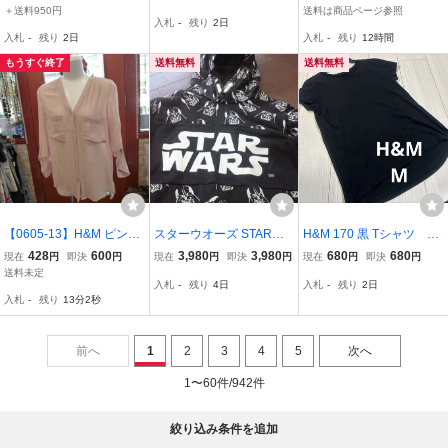
ー プルオーバー 長袖 裏
ード大学 スウェットトレ
＋送料950円
送料は商品ページ参照
入札
-
残り
2日
起毛 プリント 黒 ブラッ
ーナー プルオーバー レデ
入札
-
残り
2日
入札
-
残り
12時間
ク XS レディース
ィース コットン混 XS グ
レー
もうすぐ終了
送料無料
送料無料
【0605-13】H&M ピンク
スターウオーズ STARWA
H&M 170 黒 Tシャツ オ
カットソー サイズ36
RS 長袖パーカー S～M ダ
ーガニック コットン
428
600
3,980
3,980
680
680
現在
円
即決
円
現在
円
即決
円
現在
円
即決
円
ースベイダー H&M コラ
シャツ 天然素材 ブラッ
送料未定
入札
-
残り
4日
入札
-
残り
2日
ボ品 激レア希少品 ダース
ク 半袖Tシャツ
入札
-
残り
13分1秒
ベーダー 黒 マンダロリア
ン 男女兼用 送無
前へ
1
2
3
4
5
次へ
1〜60件/942件
絞り込み条件を追加