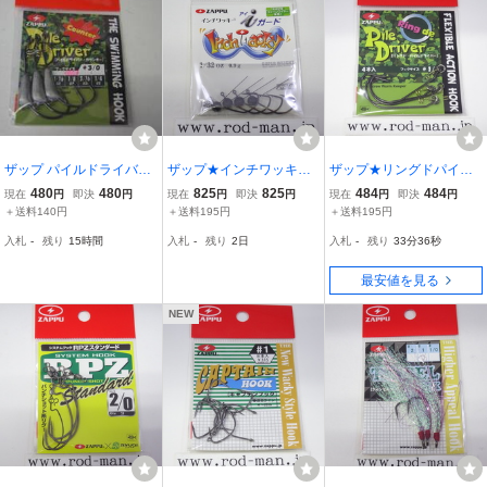
ザップ パイルドライバー
ザップ★インチワッキー
ザップ★リングドパイル
ZAPPU Pile Driver
アイガード★#1/32oz (0.9
ドライバー★#1/0
480
480
825
825
484
484
現在
円
即決
円
現在
円
即決
円
現在
円
即決
円
サイズ：＃3/0 1/8oz
g)★エコ認定商品
＋送料140円
＋送料195円
＋送料195円
入札
-
残り
15時間
入札
-
残り
2日
入札
-
残り
33分35秒
最安値を見る
NEW