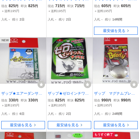
★#1/32oz（0.9g）★エコ
★#1/48oz（0.6g）★エコ
★3.5g★ウィロー
825
825
715
715
605
605
現在
円
即決
円
現在
円
即決
円
現在
円
即決
円
認定商品
認定商品
＋送料195円
＋送料195円
＋送料195円
入札
-
残り
2日
入札
-
残り
2日
入札
-
残り
14時間
最安値を見る
NEW
ザップ★エアーダンサー
ザップ★ゼロインチワッ
ザップ マグナムブレデ
★#4
キープラス★#1/32oz (0.9
ィ #6/0 3.5g ブレー
330
330
825
825
990
990
現在
円
即決
円
現在
円
即決
円
現在
円
即決
円
g)★エコ認定商品
ドサイズ#6
＋送料195円
＋送料195円
＋送料195円
入札
-
残り
6日
入札
-
残り
2日
入札
-
残り
24時間
最安値を見る
最安値を見る
最安値を見る
もうすぐ終了