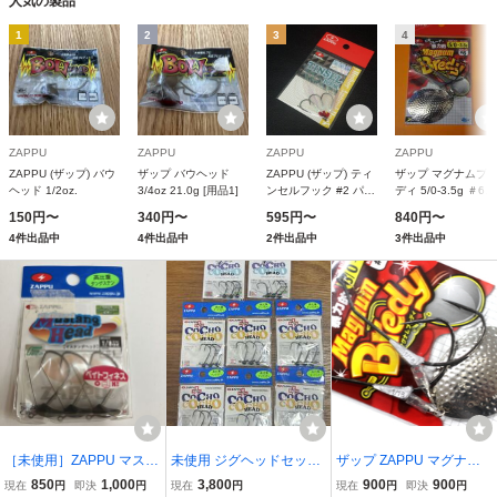
人気の製品
1
2
3
4
ZAPPU
ZAPPU
ZAPPU
ZAPPU
ZAPPU (ザップ) バウ
ザップ バウヘッド
ZAPPU (ザップ) ティ
ザップ マグナムブ
ヘッド 1/2oz.
3/4oz 21.0g [用品1]
ンセルフック #2 パー
ディ 5/0-3.5g ＃6
ル.
788041
150円〜
340円〜
595円〜
840円〜
4件出品中
4件出品中
2件出品中
3件出品中
［未使用］ZAPPU マスタ
未使用 ジグヘッドセット
ザップ ZAPPU マグナム
ングヘッド 1/8oz(3.5g) 高
ZAPPU ザップ コチョコ
ブレディ #6/0-1.8g BLAD
850
1,000
3,800
900
900
現在
円
即決
円
現在
円
現在
円
即決
円