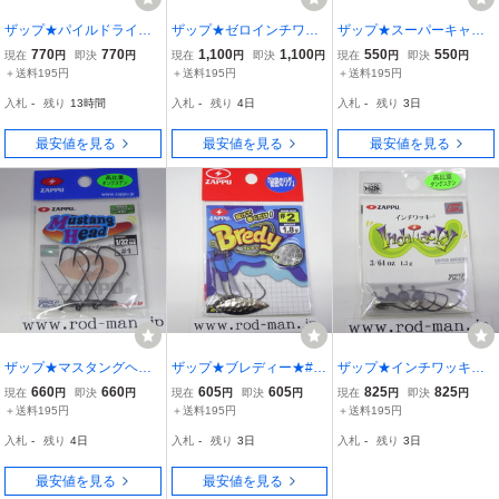
ザップ★パイルドライバ
ザップ★ゼロインチワッ
ザップ★スーパーキャプ
ーカウンター★#6/0★1/8
キープラス★#3/32oz (2.7
テンフックブイガード★#
770
770
1,100
1,100
550
550
現在
円
即決
円
現在
円
即決
円
現在
円
即決
円
oz(3.5g)
g)★エコ認定商品
3/0
＋送料195円
＋送料195円
＋送料195円
入札
-
残り
13時間
入札
-
残り
4日
入札
-
残り
3日
最安値を見る
最安値を見る
最安値を見る
ザップ★マスタングヘッ
ザップ★ブレディー★#2
ザップ★インチワッキー
ド★ヘッドサイズ#1/32oz
★1.8g★ウィロー
★#3/64oz（1.3g）★エコ
660
660
605
605
825
825
現在
円
即決
円
現在
円
即決
円
現在
円
即決
円
(0.9g)★フックサイズ#1
認定商品
＋送料195円
＋送料195円
＋送料195円
★エコ認定商品
入札
-
残り
4日
入札
-
残り
3日
入札
-
残り
3日
最安値を見る
最安値を見る