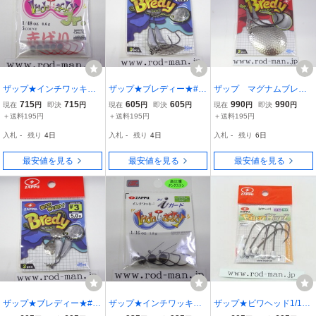
ザップ★インチワッキー
ザップ★ブレディー★#2
ザップ マグナムブレデ
ジュニア★#1/48oz(0.6g)
★5g★ウィロー
ィ #6/0 1.8g ブレー
715
715
605
605
990
990
現在
円
即決
円
現在
円
即決
円
現在
円
即決
円
★赤ばり★エコ認定商品
ドサイズ#6
＋送料195円
＋送料195円
＋送料195円
入札
-
残り
4日
入札
-
残り
4日
入札
-
残り
6日
最安値を見る
最安値を見る
最安値を見る
ザップ★ブレディー★#3
ザップ★インチワッキー
ザップ★ビワヘッド1/16o
★5g★コロラド
アイガード★#1/16oz（1.
z(1.8g)★#4/0