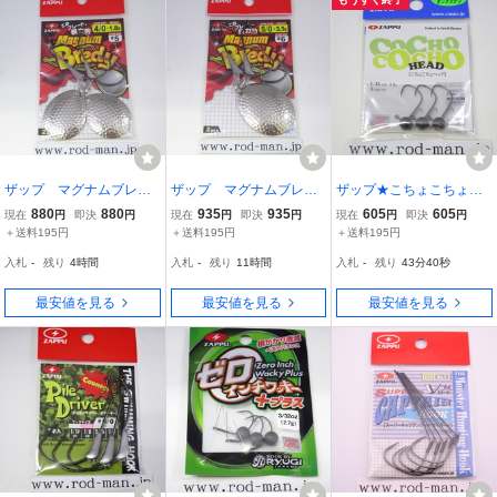
ザップ マグナムブレデ
ザップ マグナムブレデ
ザップ★こちょこちょヘ
ィ #4/0 1.8g ブレー
ィ #5/0 3.5g ブレー
ッド★#1/16oz(1.8g)★エ
880
880
935
935
605
605
現在
円
即決
円
現在
円
即決
円
現在
円
即決
円
ドサイズ#5
ドサイズ#6
コ認定商品
＋送料195円
＋送料195円
＋送料195円
入札
-
残り
4時間
入札
-
残り
11時間
入札
-
残り
43分39秒
最安値を見る
最安値を見る
最安値を見る