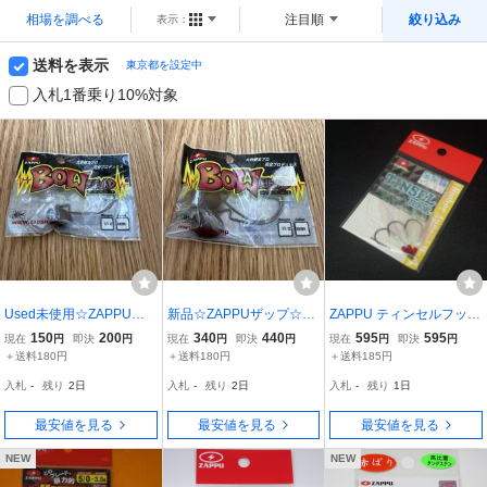
相場を調べる
注目順
絞り込み
表示：
送料を表示
東京都を設定中
入札1番乗り10%対象
Used未使用☆ZAPPUザ
新品☆ZAPPUザップ☆バ
ZAPPU ティンセルフック
ップ☆バウヘッド BOW H
ウヘッド BOW HEAD 大
2号 パール スピナーベイ
150
200
340
440
595
595
現在
円
即決
円
現在
円
即決
円
現在
円
即決
円
EAD 大西健太プロデュー
西健太プロデュース カラ
ト用 ※在庫品(17g0502)
＋送料180円
＋送料180円
＋送料185円
ス カラー：ブラウン サイ
ー：ブラウン サイズ：3/4
※クリックポスト
入札
-
残り
2日
入札
-
残り
2日
入札
-
残り
1日
ズ：1/2oz
oz
最安値を見る
最安値を見る
最安値を見る
NEW
NEW