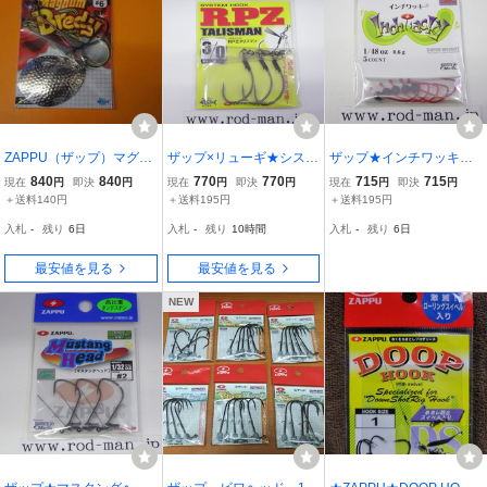
ZAPPU（ザップ）マグナ
ザップ×リューギ★システ
ザップ★インチワッキー
ムブレディ サイズ：＃
ムフックRPZタリズマン
赤ばり★#1/48oz（0.6g）
840
840
770
770
715
715
現在
円
即決
円
現在
円
即決
円
現在
円
即決
円
5/0-3.5ｇ ＃6ブレード
★#3/0
★エコ認定商品
＋送料140円
＋送料195円
＋送料195円
サイズ
入札
-
残り
6日
入札
-
残り
10時間
入札
-
残り
6日
最安値を見る
最安値を見る
NEW