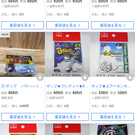
605
605
935
935
605
605
現在
円
即決
円
現在
円
即決
円
現在
円
即決
円
8g）★エコ認定商品
＋送料195円
＋送料195円
＋送料195円
入札
-
残り
4日
入札
-
残り
4日
入札
-
残り
4日
最安値を見る
最安値を見る
最安値を見る
NEW
① ザップ バウヘッド
ザップ★ブレディー★#2
ザップ★エアーダンサー
1/2
★3.5g★コロラド
★#1
800
605
605
330
330
現在
円
現在
円
即決
円
現在
円
即決
円
送料未定
＋送料195円
＋送料195円
入札
-
残り
19時間
入札
-
残り
4日
入札
-
残り
3日
最安値を見る
最安値を見る
最安値を見る