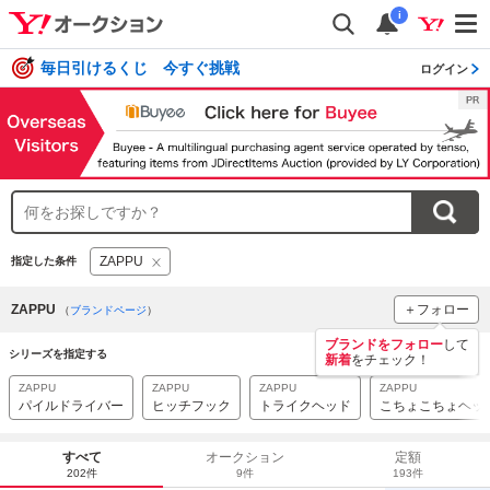
i
毎日引けるくじ 今すぐ挑戦
ログイン
ZAPPU
指定した条件
ZAPPU
＋フォロー
（
ブランドページ
）
ブランドをフォロー
して
シリーズを指定する
新着
をチェック！
ZAPPU
ZAPPU
ZAPPU
ZAPPU
パイルドライバー
ヒッチフック
トライクヘッド
こちょこちょヘッ
すべて
オークション
定額
202件
9件
193件