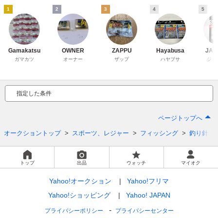
1
2
3
4
5
Gamakatsu
OWNER
ZAPPU
Hayabusa
JAC
ガマカツ
オーナー
ザップ
ハヤブサ
ジャ
指定した条件
ページトップへ
オークショントップ
スポーツ、レジャー
フィッシング
釣り針
トップ
出品
ウォッチ
マイオク
Yahoo!オークション
Yahoo!フリマ
Yahoo!ショッピング
Yahoo! JAPAN
プライバシーポリシー
プライバシーセンター