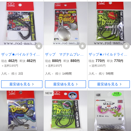
ザップ★パイルドライバ
ザップ マグナムブレデ
ザップ★パイルドライバ
ーヘビー★#5/0
ィ #4/0 3.5g ブレー
ーカウンター★#6/0★1/1
462
462
880
880
770
770
現在
円
即決
円
現在
円
即決
円
現在
円
即決
円
ドサイズ#5
6oz(1.8g)
＋送料195円
＋送料195円
＋送料195円
入札
-
残り
2日
入札
-
残り
14時間
入札
-
残り
5時間
最安値を見る
最安値を見る
最安値を見る
NEW