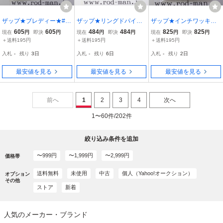
ザップ★ブレディー★#2
ザップ★リングドパイル
ザップ★インチワッキー
★5g★コロラド
ドライバー★#5/0
ジュニア★#1/32oz(0.9g)
605
605
484
484
825
825
現在
円
即決
円
現在
円
即決
円
現在
円
即決
円
★黒ばり★エコ認定商品
＋送料195円
＋送料195円
＋送料195円
入札
-
残り
3日
入札
-
残り
6日
入札
-
残り
2日
最安値を見る
最安値を見る
最安値を見る
前へ
1
2
3
4
次へ
1〜60件/202件
絞り込み条件を追加
〜999円
〜1,999円
〜2,999円
価格帯
送料無料
未使用
中古
個人（Yahoo!オークション）
オプション
その他
ストア
新着
人気のメーカー・ブランド