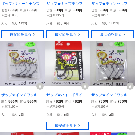
ザップ×リューギ★システ
ザップ★キャプテンフッ
ザップ★ティンセルフッ
ムフックRPZスタンダー
ク★#1
ク★#1★O.K.ピンクパー
660
660
330
330
638
638
現在
円
即決
円
現在
円
即決
円
現在
円
即決
円
ド★#2/0
プル
＋送料195円
＋送料195円
＋送料195円
入札
-
残り
5時間
入札
-
残り
6日
入札
-
残り
14時間
最安値を見る
最安値を見る
最安値を見る
ザップ★インチワッキー
ザップ★パイルドライバ
ザップ★インチワッキー
キングコブラアイガード
ーデカアイ★#2/0
キングコブラアイガード
990
990
462
462
770
770
現在
円
即決
円
現在
円
即決
円
現在
円
即決
円
★#1/16oz (1.8g)★エコ認
★#1/32oz (0.9g)★エコ認
＋送料195円
＋送料195円
＋送料195円
定商品
定商品
入札
-
残り
2日
入札
-
残り
5日
入札
-
残り
2日
最安値を見る
もうすぐ終了