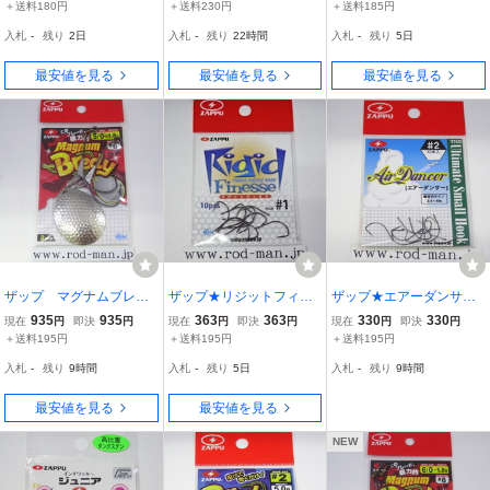
比重タングステン
チョヘッド iガード 0.9g
E SAIZE #6
＋送料180円
＋送料230円
＋送料185円
1.3g こちょこちょヘッド
入札
-
残り
2日
入札
-
残り
22時間
入札
-
残り
5日
0.9g 3袋 1.3g 3袋 ミドス
トに
最安値を見る
最安値を見る
最安値を見る
ザップ マグナムブレデ
ザップ★リジットフィネ
ザップ★エアーダンサー
ィ #5/0 1.8g ブレー
ス★#1
★#2
935
935
363
363
330
330
現在
円
即決
円
現在
円
即決
円
現在
円
即決
円
ドサイズ#6
＋送料195円
＋送料195円
＋送料195円
入札
-
残り
9時間
入札
-
残り
5日
入札
-
残り
9時間
最安値を見る
最安値を見る
NEW