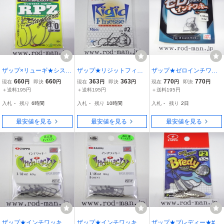
ザップ×リューギ★システ
ザップ★リジットフィネ
ザップ★ゼロインチワッ
ムフックRPZスタンダー
ス★#2
キー★#1/48oz (0.6g)★エ
660
660
363
363
770
770
現在
円
即決
円
現在
円
即決
円
現在
円
即決
円
ド★#1/0
コ認定商品
＋送料195円
＋送料195円
＋送料195円
入札
-
残り
6時間
入札
-
残り
10時間
入札
-
残り
2日
最安値を見る
最安値を見る
最安値を見る
ザップ★インチワッキー
ザップ★インチワッキー
ザップ★ブレディー★#2