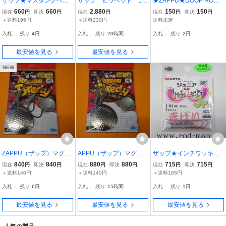
ザップ★マスタングヘッ
ザップ ビワヘッド 1/1
★ZAPPU★DOOP HOOK
ド★ヘッドサイズ#1/32oz
6oz ZAPPU アラバマリ
With swivel Hook Size 1
660
660
2,880
150
150
現在
円
即決
円
現在
円
現在
円
即決
円
(0.9g)★フックサイズ#2
グ ジグヘッド
ザップ ドゥープフック 未
＋送料195円
＋送料230円
送料未定
★エコ認定商品
使用品 4本 ダウンショッ
入札
-
残り
4日
入札
-
残り
20時間
入札
-
残り
2日
ト専用 糸よれ激滅 ローリ
ングスイベル入
最安値を見る
最安値を見る
NEW
ZAPPU（ザップ）マグナ
APPU（ザップ）マグナ
ザップ★インチワッキー
ムブレディ サイズ：＃
ムブレディ サイズ：＃
ジュニア★#1/64oz(0.45
840
840
880
880
715
715
現在
円
即決
円
現在
円
即決
円
現在
円
即決
円
4/0-3.5ｇ ＃5ブレード
4/0-1.8ｇ ＃5ブレード
g)★赤ばり★エコ認定商
＋送料140円
＋送料140円
＋送料195円
サイズ
サイズ
品
入札
-
残り
6日
入札
-
残り
15時間
入札
-
残り
1日
最安値を見る
最安値を見る
最安値を見る