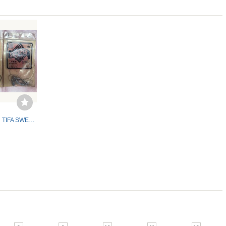
希少！入手困難！TIFA SWEEPER スウィーパー ジグヘッド ① 2個セット