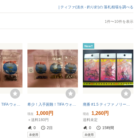
| ティファ(淡水 - 釣り針)の
落札相場を調べる
1件〜10件を表示
New!!
希少！入手困難！TIFA ウォーターランド ⑤ 村田 基 ブラスウェイト 1/4oz 7g 2個セット
希少！入手困難！TIFA ウォーターランド ③ 村田 基 ブラスウェイト 3/16oz 5g 3個セット
廃番 #1.5 ティファ ノリーズ キャロライナオフセット ワームフック 未使用 3枚セット 田辺哲男 TIFA NORIES CAROLINA OFFSET WORM HOOKS
1,000円
1,260円
現在
現在
＋送料180円
送料未定
0
2日
0
15時間
未使用
未使用