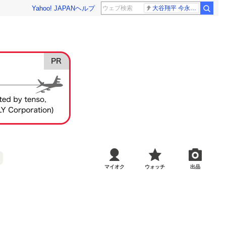
Yahoo! JAPAN
ヘルプ
大谷翔平 今永昇太
マイオク
ウォッチ
出品