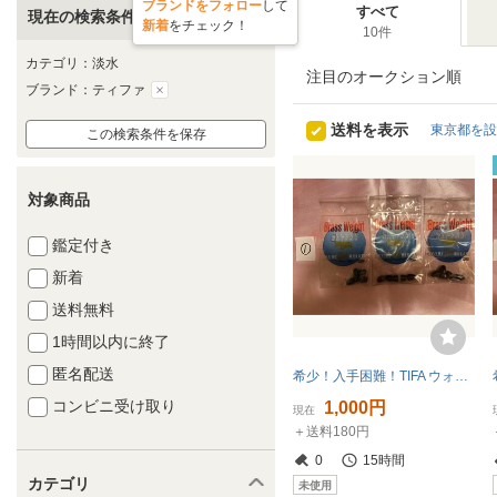
ブランドをフォロー
して
すべて
現在の検索条件
新着
をチェック！
10件
カテゴリ：淡水
注目のオークション順
ブランド：ティファ
送料を表示
東京都を設
この検索条件を保存
対象商品
鑑定付き
新着
送料無料
1時間以内に終了
匿名配送
希少！入手困難！TIFA ウォーターランド ① 村田 基 ブラスウェイト 1/16oz 1.8g 3個セット
コンビニ受け取り
1,000円
現在
＋送料180円
0
15時間
カテゴリ
未使用