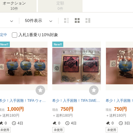
オークション
定額
10件
0件
50件表示
入札1番乗り10%対象
定中
New!!
New!!
希少！入手困難！TIFA ウォーターランド ④ 村田 基 ブラスウェイト 3/16oz 5g 3個セット
希少！入手困難！TIFA SWEEPER スウィーパー ジグヘッド ② 2個セット
1,000円
750円
750円
現在
現在
現在
＋送料180円
＋送料180円
＋送料180円
0
4日
0
4日
0
3日
未使用
未使用
未使用