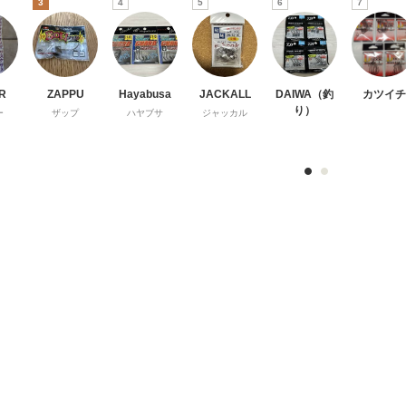
3
4
5
6
7
R
ZAPPU
Hayabusa
JACKALL
DAIWA（釣
カツイチ
り）
ー
ザップ
ハヤブサ
ジャッカル