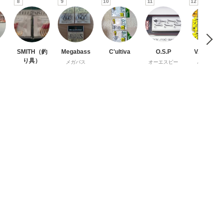
8
9
10
11
12
SMITH（釣
Megabass
C'ultiva
O.S.P
VARIVAS
り具）
メガバス
オーエスピー
バリバス