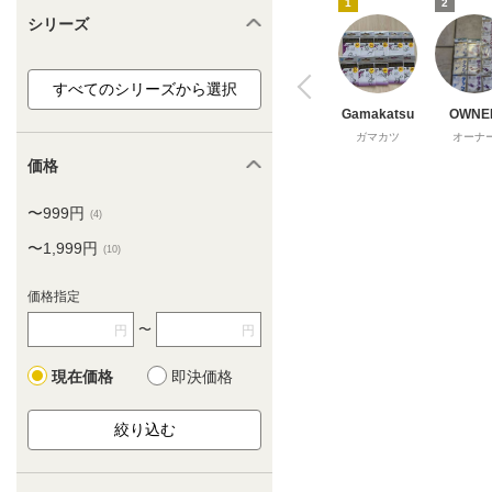
1
2
シリーズ
Gamakatsu
OWNE
ガマカツ
オーナ
価格
〜999円
(4)
〜1,999円
(10)
価格指定
〜
円
円
現在価格
即決価格