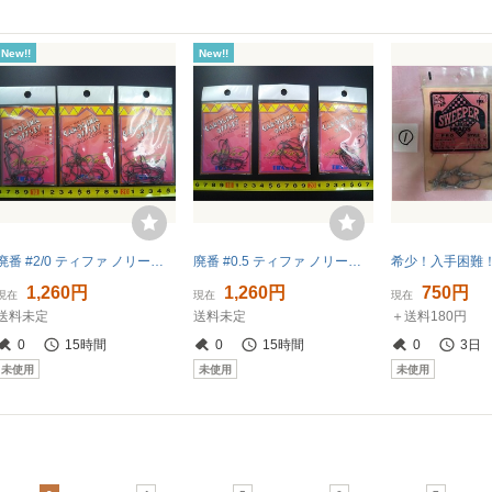
New!!
New!!
廃番 #2/0 ティファ ノリーズ キャロライナオフセット ワームフック 未使用 3枚セット 田辺哲男 TIFA NORIES CAROLINA OFFSET WORM HOOKS
廃番 #0.5 ティファ ノリーズ キャロライナオフセット ワームフック 未使用 3枚セット 田辺哲男 TIFA NORIES CAROLINA OFFSET WORM HOOKS
1,260円
1,260円
750円
現在
現在
現在
送料未定
送料未定
＋送料180円
0
15時間
0
15時間
0
3日
未使用
未使用
未使用