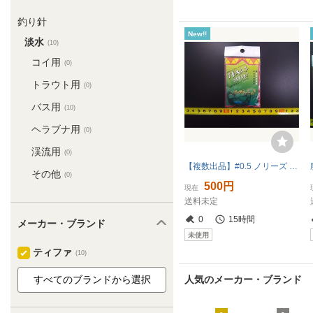
釣り針
New!!
淡水
(10)
コイ用
(0)
トラウト用
(0)
バス用
(10)
ヘラブナ用
(0)
渓流用
(0)
【複数出品】#0.5 ノリーズ テキサスオフセット ワームフック 未使用 廃番 ティファ 田辺哲男 TIFA NORIES TEXAS OFFSET WORM HOOKS
その他
(0)
500円
現在
送料未定
0
15時間
メーカー・ブランド
未使用
ティファ
(10)
人気のメーカー・ブランド