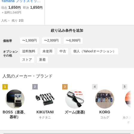
Yamaha フットスイッチ
ヤマハ ジャンク -GrunSo
1,650
1,650
現在
円
即決
円
und-f720-
＋送料1,040円
入札
-
残り
2日
絞り込み条件を追加
〜1,999円
〜2,999円
〜6,999円
価格帯
送料無料
未使用
中古
個人（Yahoo!オークション）
オプション
その他
ストア
新着
人気のメーカー・ブランド
1
2
3
4
5
BOSS（楽器、
KIKUTANI
ズーム(楽器)
KORG
C
器材）
キクタニ
コルグ
カスタ
オジ