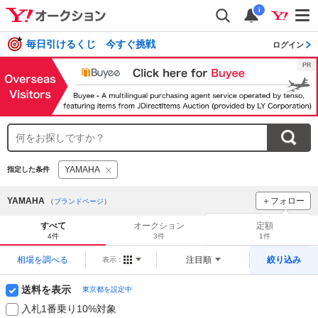
i
毎日引けるくじ 今すぐ挑戦
ログイン
YAMAHA
指定した条件
YAMAHA
＋フォロー
（
ブランドページ
）
ブランドをフォロー
して
すべて
オークション
定額
新着
をチェック！
4件
3件
1件
相場を調べる
注目順
絞り込み
表示：
送料を表示
東京都を設定中
入札1番乗り10%対象