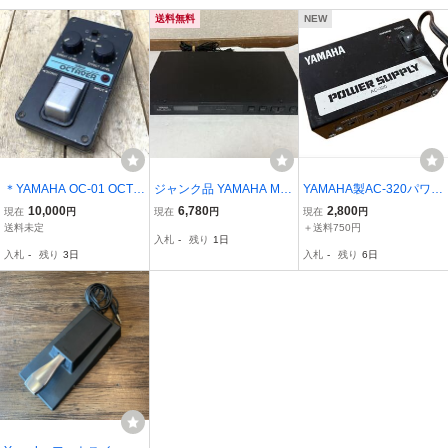
送料無料
NEW
＊YAMAHA OC-01 OCTA
ジャンク品 YAMAHA MJ
YAMAHA製AC-320パワー
VER エフェクター ペダル
C8 MIDIジャンクションボ
サプライ/ヴィンテージ
10,000
6,780
2,800
現在
円
現在
円
現在
円
ギター 音楽機材 アナログ
ックス
送料未定
＋送料750円
入札
-
残り
1日
オクターバー ヤマハ 動作
入札
-
残り
3日
入札
-
残り
6日
未確認