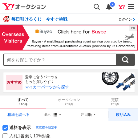
i
毎日引けるくじ 今すぐ挑戦
ログイン
愛車に合うパーツを
もっと探しやすく
おすすめ
マイカーパーツから探す
すべて
オークション
定額
410件
259件
151件
相場を調べる
注目順
絞り込み
表示：
送料を表示
東京都を設定中
入札1番乗り10%対象