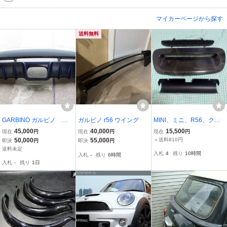
マイカーページから探す
送料無料
GARBINO ガルビノ リ
ガルビノ r56 ウイング
MINI、ミニ、R56、クー
ア バンパー スポイラ
パーS、 JCW、純正、カ
45,000
40,000
15,500
現在
円
現在
円
現在
円
ー R56 ミニクーパ
ーボンエアスクープ、エ
50,000
55,000
＋送料810円
即決
円
即決
円
ー
アスクープカバー、内
送料未定
入札
4
残り
10時間
入札
-
残り
6時間
張、社外、タービンクー
入札
-
残り
1日
ルフィン、冷却