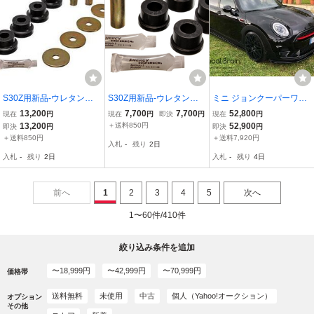
S30Z用新品-ウレタンブ
S30Z用新品-ウレタンブ
ミニ ジョンクーパーワー
ッシュ-デフキャリヤ用
ッシュ-フロント*ロアア
クス クラブマン JCW F54
13,200
7,700
7,700
52,800
現在
円
現在
円
即決
円
現在
円
ENERGY/SUSPENSION
ーム用 黒 240Z/S31Z
フロント リップ スポイラ
13,200
＋送料850円
52,900
即決
円
即決
円
製 黒 デフマウント/24
エナジーサスペンショ
ー/ フロント スプリッタ
＋送料850円
＋送料7,920円
入札
-
残り
2日
0Z
ン製 フェアレディZ/240
― アンダー エプロン デ
入札
-
残り
2日
入札
-
残り
4日
Z/S31Z
ィフューザー
前へ
1
2
3
4
5
次へ
1〜60件/410件
絞り込み条件を追加
〜18,999円
〜42,999円
〜70,999円
価格帯
送料無料
未使用
中古
個人（Yahoo!オークション）
オプション
その他