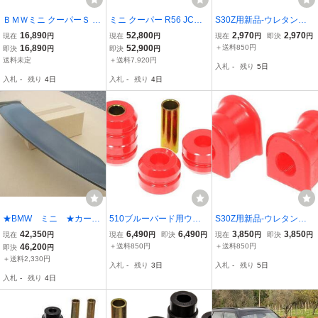
ＢＭＷミニ クーパーＳ ナ
ミニ クーパー R56 JCW
S30Z用新品-ウレタンブ
ンバー移動マウントカー
後期 フロント リップ ス
ッシュ-スタビライザーマ
16,890
52,800
2,970
2,970
現在
円
現在
円
現在
円
即決
円
ボンR56前期仕様
ポイラー V3/ フロント ス
ウント フロント用(20m
16,890
52,900
＋送料850円
即決
円
即決
円
プリッター バンパー エプ
m) 黒ブラック PROTHAN
送料未定
＋送料7,920円
入札
-
残り
5日
ロン アンダー ディフュー
E製/ S31Z/240Z/S130Z
入札
-
残り
4日
入札
-
残り
4日
ザー
★BMW ミニ ★カーボ
510ブルーバード用ウレ
S30Z用新品-ウレタンブ
ン リアウイング 【新
タンブッシュ新品-テンシ
ッシュ-スタビライザーマ
42,350
6,490
6,490
3,850
3,850
現在
円
現在
円
即決
円
現在
円
即決
円
品】
ョン*ロッド用 赤 ブル
ウント フロント用(20m
46,200
＋送料850円
＋送料850円
即決
円
DATSUN /PROTHANE
m) 赤 PROTHANE製/ S
＋送料2,330円
入札
-
残り
3日
入札
-
残り
5日
製
31Z/240Z/S130Z
入札
-
残り
4日