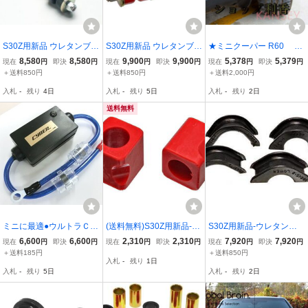
S30Z用新品 ウレタンブッ
S30Z用新品 ウレタンブッ
★ミニクーパー R60 R
シュ スタビライザー エン
シュ スタビライザー エン
61 R56 R57 R58 R59 マ
8,580
8,580
9,900
9,900
5,378
5,379
現在
円
即決
円
現在
円
即決
円
現在
円
即決
円
ドリンク 黒 Energy Susp
ドリンク 赤 Energy Susp
ッドガード フロント リア
＋送料850円
＋送料850円
＋送料2,000円
ension製 フロント,リヤ共
ension製 フロント,リヤ共
入札
-
残り
4日
入札
-
残り
5日
入札
-
残り
2日
通 スタビリンク/フェアレ
通 スタビリンク/フェアレ
ディZ/240Z
ディZ/240Z
送料無料
ミニに最適●ウルトラＣ-
(送料無料)S30Z用新品-ウ
S30Z用新品-ウレタンブ
Ｍａｘ/Ｅ-PRO「特殊コ
レタンブッシュ スタビラ
ッシュ-ステアリング ラッ
6,600
6,600
2,310
2,310
7,920
7,920
現在
円
即決
円
現在
円
即決
円
現在
円
即決
円
ア+最新ＥＤＬＣ1.33F搭
イザー マウント リヤ用
ク&ピニオン 前期 黒 エナ
＋送料185円
＋送料850円
入札
-
残り
1日
載！電源強化とノイズ吸
赤 20mm スタビ/ゴム/リ
ジーサスペンション製/En
入札
-
残り
5日
入札
-
残り
2日
収でエンジンパワー＆ト
ア フェアレディZ/S31Z/2
ergy Suspension S31Z/2
ルク・燃費向上
40Z/S130Z
40Z