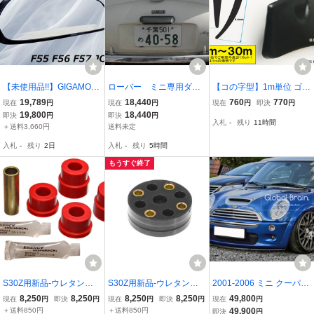
【未使用品!!】GIGAMOT
ローバー ミニ専用ダッ
【コの字型】1m単位 ゴム
ギガモット F55 F56 F57
クテール
モール ブラック 両面テー
19,789
18,440
760
770
現在
円
現在
円
現在
円
即決
円
JCW ジョンクーパーワー
プ不要! ハーフエアロやオ
19,800
18,440
即決
円
即決
円
入札
-
残り
11時間
クス ドライカーボン製 フ
ーバーフェンダーに! mn
＋送料3,660円
送料未定
ロント グリルフレームカ
入札
-
残り
2日
入札
-
残り
5時間
バー 棚17G
もうすぐ終了
S30Z用新品-ウレタンブ
S30Z用新品-ウレタンブ
2001-2006 ミニ クーパー
ッシュ-フロント*ロアア
ッシュ-ステアリングカプ
S R50 R52 R53 フロント
8,250
8,250
8,250
8,250
49,800
現在
円
即決
円
現在
円
即決
円
現在
円
ーム用 赤 240Z/S31Z
ラー 黒 PROTHANE
リップ スプリッター スポ
＋送料850円
＋送料850円
49,900
即決
円