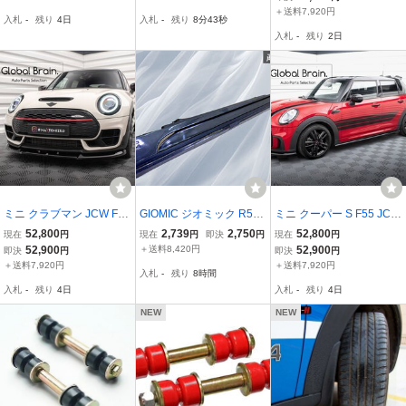
エナジーサスペンショ
製 ハンドルダンパー S
イラー/ エプロン バンパ
＋送料7,920円
入札
-
残り
4日
入札
-
残り
8分42秒
ン製 フェアレディZ/240
31Z/240Z
ー ディフューザー スカー
入札
-
残り
2日
Z/S31Z
ト エアロ
ミニ クラブマン JCW F54
GIOMIC ジオミック R56
ミニ クーパー S F55 JCW
後期 フロント リップ ス
ミニ クーパーS JCW 3ド
後期 サイド スカート カ
52,800
2,739
2,750
52,800
現在
円
現在
円
即決
円
現在
円
ポイラー V1/フロント ス
ア カーボン製 サイドステ
バー スポイラー /サイド
52,900
＋送料8,420円
52,900
即決
円
即決
円
プリッター バンパー ディ
ップ サイドスカート ガン
スプリッター ディフュー
＋送料7,920円
＋送料7,920円
入札
-
残り
8時間
フューザー エプロン フラ
メタ系 右 右側 即納 棚31
ザー アンダー カバー
入札
-
残り
4日
入札
-
残り
4日
ップ
D3
NEW
NEW