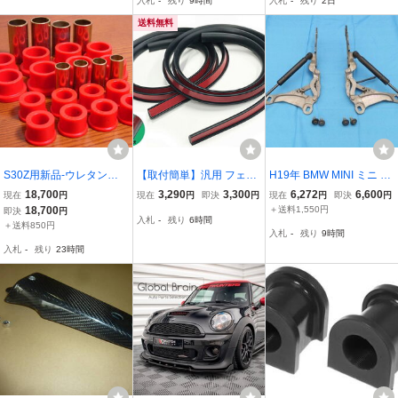
入札
-
残り
9時間
入札
-
残り
2日
送料無料
S30Z用新品-ウレタンブ
【取付簡単】汎用 フェン
H19年 BMW MINI ミニ ク
ッシュ-リヤ*コントロー
ダーモール ★片側9mm x
ーパー MF16S フードダ
18,700
3,290
3,300
6,272
6,600
現在
円
現在
円
即決
円
現在
円
即決
円
ルアーム用リア 赤 エナジ
1.5m x2本 ブラック mi
ンパー ボンネットダンパ
18,700
＋送料1,550円
即決
円
入札
-
残り
6時間
ーサスペンション製 En
ー 左右セット ショック 5
＋送料850円
入札
-
残り
9時間
ergy Suspension 240Z/
1237148864 [ZNo:08003
入札
-
残り
23時間
S31Zロアアーム
938]