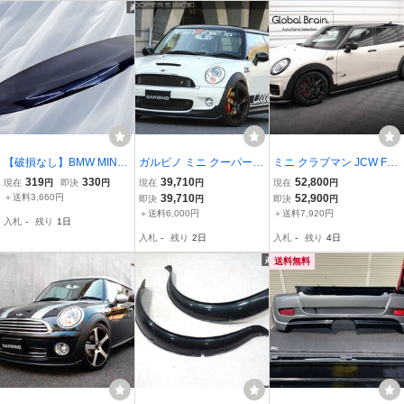
【破損なし】BMW MINI
ガルビノ ミニ クーパーS
ミニ クラブマン JCW F54
純正 R60系 ミニクーパー
R55/R56/R57 前期 フロ
後期 サイド スカート カ
319
330
39,710
52,800
現在
円
即決
円
現在
円
現在
円
ONE リア スポイラー 黒
ントリップスポイラー
バー スポイラー /サイド
＋送料3,660円
39,710
52,900
即決
円
即決
円
系 5162 9801389 即納 棚
スプリッター ディフュー
＋送料6,000円
＋送料7,920円
入札
-
残り
1日
31D1
ザー アンダー カバー
入札
-
残り
2日
入札
-
残り
4日
送料無料