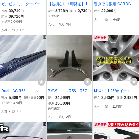
ガルビノ ミニ クーパー R
【破損なし！即発送】JA
引き取り限定 GARBINO
55/R56/R57 前期 フロン
NSPEED ジャンスピード
ガルビノ BMW MINI coop
39,710
2,728
2,739
20,000
現在
円
現在
円
即決
円
現在
円
トリップスポイラー
ローバーミニ クラシック
er S R56 Type-X リアバン
39,710
＋送料2,700円
即決
円
入札
-
残り
7時間
ミニ オーバーフェンダー
パースポイラー 大阪府堺
＋送料6,000円
入札
-
残り
3日
フロント リア 右 右側 2本
市
入札
-
残り
1日
緑
送料無料
DuelL AG R56 ミニ クー
BMWミニ （R56、R57、
M14×Ｐ1.25/ホイールセ
パーS JCW 3ドア カーボ
R58、R59） ジョンクー
ッティングボルト/ガイド
5,489
5,500
24,999
2,935
2,936
現在
円
即決
円
現在
円
現在
円
即決
円
ン製 サイドステップ サイ
パーワークス サイドスカ
ボルト/2本/MINIクロスオ
＋送料8,420円
25,000
即決
円
入札
-
残り
11時間
ドスカート 左右セット 即
ート専用 サイドパネルガ
ーバー/X1X4ACSRY
送料未定
入札
-
残り
2日
納 棚31D3
ード 左右1セット 新品 未
入札
-
残り
2日
使用
送料無料