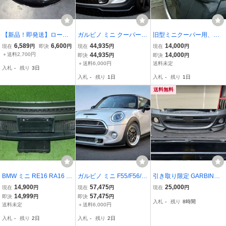
【新品！即発送】ローバ
ガルビノ ミニ クーパーS
旧型ミニクーパー用、リ
ーミニ クラシックミニ E-
R55/R56/R57 後期 フロ
アスポイラー
6,589
6,600
44,935
14,000
現在
円
即決
円
現在
円
現在
円
XN12A 用 FRP オーバー
ントリップスポイラー
＋送料2,700円
44,935
14,000
即決
円
即決
円
フェンダー 6J対応品？ 4
＋送料6,000円
送料未定
入札
-
残り
3日
点 1台分 黒素地 未塗装 即
入札
-
残り
1日
入札
-
残り
1日
納
送料無料
BMW ミニ RE16 RA16 R
ガルビノ ミニ F55/F56/F5
引き取り限定 GARBINO
53 R50 R52 JCWエアロ
7 フロントリップスポイ
ガルビノ BMW MINI coop
14,900
57,475
25,000
現在
円
現在
円
現在
円
キット フロントバンパー
ラー
er S R56 Type-X フロント
14,999
57,475
即決
円
即決
円
入札
-
残り
8時間
バンパースポイラー カー
送料未定
＋送料6,000円
ボンフィン 大阪府堺市
入札
-
残り
2日
入札
-
残り
2日