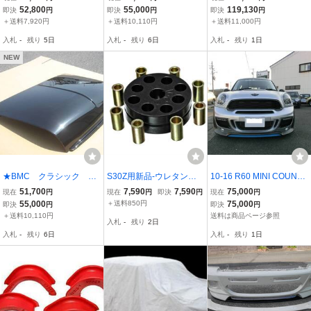
プリッター ディフューザ
FRP ボンネット 【新
ラー
52,800
55,000
119,130
即決
円
即決
円
即決
円
ー バンパー トリム アン
品】
＋送料7,920円
＋送料10,110円
＋送料11,000円
ダー スポイラー エプロン
入札
-
残り
5日
入札
-
残り
6日
入札
-
残り
1日
NEW
★BMC クラシック ミ
S30Z用新品-ウレタンブ
10-16 R60 MINI COUNT
ニ クーパー MK.2 前
ッシュ-ステアリングカプ
RYMAN AG-STYLE フロ
51,700
7,590
7,590
75,000
現在
円
現在
円
即決
円
現在
円
期 ★FRP ボンネット
ラー 黒 ENERGYSUS
ントバンパー LEDデイラ
55,000
＋送料850円
75,000
即決
円
即決
円
【新品】
PENSION ハンドルダン
イト付 （FRP）
＋送料10,110円
送料は商品ページ参照
入札
-
残り
2日
パー S31Z/240Z エナ
入札
-
残り
6日
入札
-
残り
1日
ジー