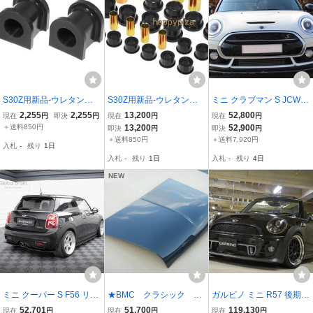
S30Z用新品-ウレタンブ
S30Z用新品-ウレタンブ
ミニ クラブマン S JCW F
ッシュ-スタビライザーマ
ッシュ-リヤ*コントロー
54 フロント バンパー リ
2,255
2,255
13,200
52,800
現在
円
即決
円
現在
円
現在
円
ウント フロント用(18m
ルアーム用リア 黒ブラ
ップ スポイラー / アンダ
＋送料850円
13,200
52,900
即決
円
即決
円
m) 黒 PROTHANE製 S3
ック PROTHANE フェ
ー スプリッター エプロン
＋送料850円
＋送料7,920円
入札
-
残り
1日
1Z/240Z
アレディZ/240Z/ ロアア
バンパー ディフューザー
入札
-
残り
1日
入札
-
残り
4日
ーム
NEW
ミニ クーパー S F56 リア
★BMC クラシック ミ
ガルビノ ミニ R57 後期
ディフューザー / リア ス
ニ クーパー Mk.1 ★
フロントバンパースポイ
52,701
51,700
119,130
現在
円
現在
円
現在
円