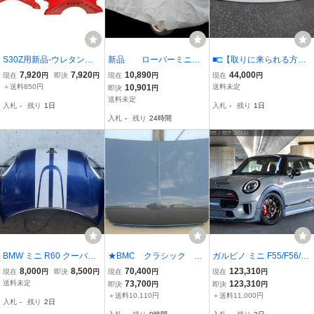
S30Z用新品-ウレタンブ
新品 ローバーミニ
■□【取りに来られる方限
ッシュ-ステアリング ラッ
用 ボディ カバー
定】GARBINO/ガルビノ
7,920
7,920
10,890
44,000
現在
円
即決
円
現在
円
現在
円
ク&ピニオン 前期 赤 エナ
グレー 裏地付
MINI/ミニ クーパーS R55/
＋送料850円
10,901
送料未定
即決
円
ジーサスペンション製/En
R56/R57 前期 フロントバ
送料未定
入札
-
残り
1日
入札
-
残り
1日
ergy Suspension S31Z/2
ンパー/専用リップスポイ
入札
-
残り
24時間
40Z
ラーセット□■
BMW ミニ R60 クーパー
★BMC クラシック ミ
ガルビノ ミニ F55/F56/F5
SD クロスオーバー LDA-
ニ クーパー Mk.2 前
7 フロントバンパースポ
8,000
8,500
70,400
123,310
現在
円
即決
円
現在
円
現在
円
ZB20 ボンネット フード
期 ★綾織りカーボン
イラー
送料未定
73,700
123,310
即決
円
即決
円
ボンネット【新品】
＋送料10,110円
＋送料11,000円
入札
-
残り
2日