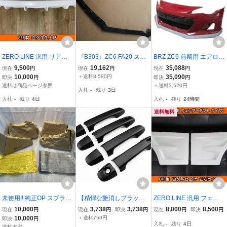
ZERO LINE 汎用 リアデ
『B303』ZC6 FA20 スバ
BRZ ZC6 前期用 エアロ
ィフューザー 加工用 FRP
ル BRZ Sti 後期 K7X フロ
フロント スポイラー サイ
9,500
19,162
35,088
現在
円
現在
円
現在
円
製 BH5 BHC BHE BP5 B
ントスポイラー リップス
ド ステップ リアマッドガ
10,000
＋送料8,580円
35,090
即決
円
即決
円
R9 BRM レガシィ ツーリ
ポイラー oc11 個人宅発送
ード FRP製 簡単取り付け
送料は商品ページ参照
＋送料3,520円
入札
-
残り
3日
ングワゴン BRF BS9 アウ
不可 86 ZN6 GR86
入札
-
残り
4日
入札
-
残り
24時間
トバック
送料無料
未使用!! 純正OP スプラッ
【精悍な艶消しブラック
ZERO LINE 汎用 フェン
シュボード 1台分J1017F
仕上げ】スバル フォレス
ダーダクト タイプ3 加工
10,000
3,738
3,738
8,000
8,500
現在
円
現在
円
即決
円
現在
円
即決
円
L100TQ GT6 インプレッ
ター/XV/インプレッサ専
用 L275B L275F プレオ L
10,000
＋送料750円
即決
円
入札
-
残り
4日
サ スポーツ アイスシルバ
用 ドアハンドルカバー セ
A300F LA350F プレオプ
送料未定