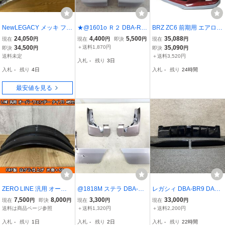
NewLEGACY メッキ フロ
★@1601o Ｒ２ DBA-RC
BRZ ZC6 前期用 エアロ
ントリップスポイラー
1 マッドガード 1台分 純
フロント スポイラー サイ
24,050
4,400
5,500
35,088
現在
円
現在
円
即決
円
現在
円
メッキ 93.10〜 PLS-F0
正OP T3
ド ステップ リアマッドガ
34,500
＋送料1,870円
35,090
即決
円
即決
円
001
ード FRP製 簡単取り付け
送料未定
＋送料3,520円
入札
-
残り
3日
入札
-
残り
4日
入札
-
残り
24時間
最安値を見る
ZERO LINE 汎用 オーバ
@1818M ステラ DBA-RN
レガシィ DBA-BR9 DAM
ーフェンダー タイプ2 4枚
1 マッドガード 1台分 T3
D リア アンダースポイラ
7,500
8,000
3,300
33,000
現在
円
即決
円
現在
円
現在
円
50mm BD2 BD3 BD4 BD
ー/フィニッシャー セット
送料は商品ページ参照
＋送料1,320円
＋送料2,200円
5 BD9 BE5 BE9 BEE BL5
E8H (BM/リヤ/スポイラ
入札
-
残り
1日
入札
-
残り
2日
入札
-
残り
22時間