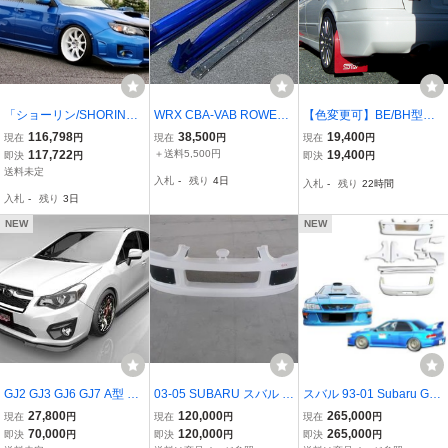
「ショーリン/SHORIN」
WRX CBA-VAB ROWEN
【色変更可】BE/BH型レ
GR系インプレッサ WRX
サイドアンダースポイラ
ガシィ(BE5・BH5)用マッ
116,798
38,500
19,400
現在
円
現在
円
現在
円
(GRB/GRF)用エアロ３点
ー 左右セット (純正ステ
ドフラップ(マッドガード)
117,722
＋送料5,500円
19,400
即決
円
即決
円
セット
ップセット) K7X 個人宅
一台分（特注色・濃紺）/
送料未定
入札
-
残り
4日
入札
-
残り
22時間
様配送不可 営業所止め可
STi互換品【全国送料0
入札
-
残り
3日
(VAG/ロウェン
円】Legacy/レガシー
NEW
NEW
GJ2 GJ3 GJ6 GJ7 A型 B
03-05 SUBARU スバル イ
スバル 93-01 Subaru GC
型 C型 インプレッサ G4
ンプレッサ WRC エアロ
8 4Dr LS-STYLE キット F
27,800
120,000
265,000
現在
円
現在
円
現在
円
前期型 フロントアンダー
パーツキット FRP
RP
70,000
120,000
265,000
即決
円
即決
円
即決
円