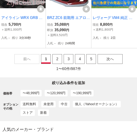
アイライン WRX GRB GV
BRZ ZC6 前期用 エアロ
レヴォーグ VM4 純正 エ
B インプレッサ エアロ カ
フロント スポイラー サイ
アロスプラッシュ マッド
5,700
35,088
8,800
現在
円
現在
円
現在
円
スタム GE GH STI ハッチ
ド ステップ リアマッドガ
ガード 泥除け 1台分 4点
＋送料1,000円
35,090
＋送料1,800円
即決
円
バック EJ20 GVF GRF G
ード FRP製 簡単取り付け
セット 再塗装品 ガリ傷有
＋送料3,520円
入札
-
残り
3分38秒
入札
-
残り
2日
E ヘッドライ
り
入札
-
残り
24時間
前へ
1
2
3
4
5
次へ
1〜60件/987件
絞り込み条件を追加
〜48,999円
〜120,999円
〜190,999円
価格帯
送料無料
未使用
中古
個人（Yahoo!オークション）
オプション
その他
ストア
新着
人気のメーカー・ブランド