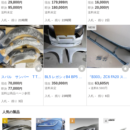
ヴォーグ フロントアンダ
ーバーフェンダー ダーク
純正リアアンダースポイ
29,800
179,999
16,000
現在
円
現在
円
現在
円
ースポイラー サイドステ
グレーメタリック 61K レ
ラーエアロ
95,000
180,000
20,000
即決
円
即決
円
即決
円
ップ リアマッドディフュ
ヴォーグ VMG VM4
送料未定
送料未定
送料未定
ーザー 3点キット エアロ
入札
-
残り
21時間
入札
-
残り
22時間
入札
-
残り
2日
パーツ
NEW
スバル サンバー T T1
BL5 レガシィB4 BP5 レ
『B303』ZC6 FA20 スバ
T T2 65mm オーバーフェ
ガシィツーリングワゴン
ル BRZ Sti 後期 K7X 左右
70,000
350,000
63,605
現在
円
現在
円
現在
円
ンダー HARDEE S 新品
ヒッポスリーク フロント
サイドスポイラー サイド
77,000
送料未定
＋送料8,580円
即決
円
未使用
バンパー ダムド フロント
シル ガーニッシュ カバー
送料は商品ページ参照
入札
-
残り
23時間
入札
-
残り
6日
オーバーフェンダー パー
oc11 個人宅発送不可 86 Z
入札
-
残り
3日
ルホワイト 36J
N6 GR86
人気の製品
1
2
3
4