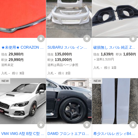
★未使用★ CORAZON コ
SUBARU スバル インプ
破損無し スバル 純正 ZC6
ラゾン FRP スポーティア
レッサ GH8 08UP-STYLE
BRZ 前期 フロント バン
29,980
135,000
1,639
1,650
現在
円
現在
円
現在
円
即決
円
フロント アンダー スポイ
エアロパーツキット FRP
パー フォグライト フォグ
29,990
135,000
＋送料1,520円
即決
円
即決
円
ラー リップ BM9 BMM B
ランプ フォグ カバー 左
送料未定
送料は商品ページ参照
入札
-
残り
1日
MG レガシィ レガシー 後
右セット 激安魔王
入札
-
残り
3日
入札
-
残り
2日
期 D型 E型 F型
NEW
NEW
VM4 VMG A型 B型 C型 レ
DAMD フロントエアロオ
希少スバルレガシィB4BE