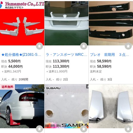
★処分価格★[Z1081-S14]
ラ・アンスポーツ WRC C
プレオ 前期用 ３点キ
エクシーガ YA9 純正 エア
USTOM 98年タイプ ワイ
ット 特別割引！！
5,500
113,300
58,590
現在
円
現在
円
現在
円
ロスプラッシュ マッドガ
ドボディキット補修用 フ
44,000
113,300
58,590
即決
円
即決
円
即決
円
ード 泥除け 37J/白パール
ロントバンパーのみ FRP
＋送料1,342円
＋送料11,000円
送料未定
ホワイト アンダー YA4 Y
製 GC8型
入札
-
残り
20時間
入札
-
残り
2日
入札
-
残り
3日
A5 YAM
送料無料