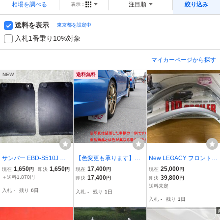
相場を調べる
注目順
絞り込み
表示：
送料を表示
東京都を設定中
入札1番乗り10%対象
マイカーページから探す
NEW
送料無料
サンバー EBD-S510J リ
【色変更も承ります】GD
New LEGACY フロントリ
アマッドガード 左右セッ
系インプレッサ（GDA/G
ップスポイラー ライト
1,650
1,650
17,400
25,000
現在
円
即決
円
現在
円
現在
円
ト 純正品番662419750
DB）用マッドフラップ
シルバーメタリック 93.
＋送料1,870円
17,400
39,800
即決
円
即決
円
1 管理番号AC9503
（マッドガード）一台分
10〜 PLS-F001
送料未定
入札
-
残り
6日
入札
-
残り
1日
（赤）/STi互換品【全国
入札
-
残り
1日
送料0円】