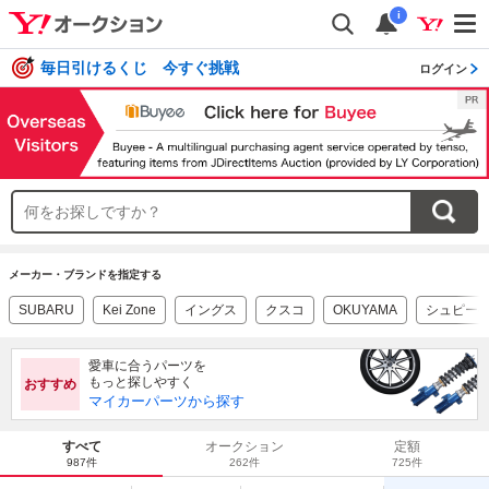
i
毎日引けるくじ 今すぐ挑戦
ログイン
メーカー・ブランドを指定する
SUBARU
Kei Zone
イングス
クスコ
OKUYAMA
シュピー
愛車に合うパーツを
もっと探しやすく
おすすめ
マイカーパーツから探す
すべて
オークション
定額
987件
262件
725件