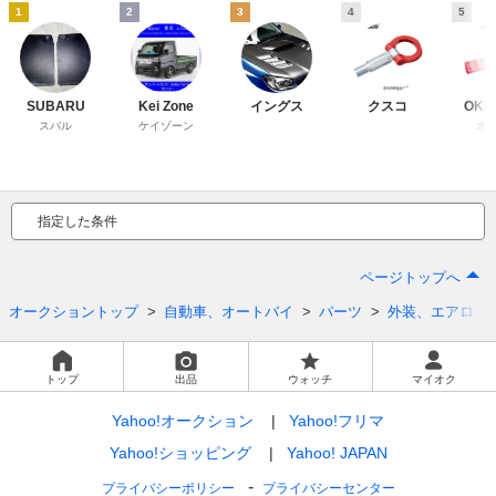
1
2
3
4
5
SUBARU
Kei Zone
イングス
クスコ
OKU
スバル
ケイゾーン
オ
指定した条件
ページトップへ
オークショントップ
自動車、オートバイ
パーツ
外装、エアロ
トップ
出品
ウォッチ
マイオク
Yahoo!オークション
Yahoo!フリマ
Yahoo!ショッピング
Yahoo! JAPAN
プライバシーポリシー
プライバシーセンター