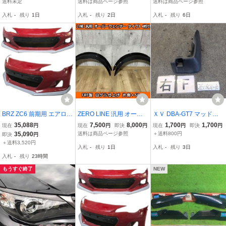
スポイラー サイドステッ
送料未定
送料は商品ページ参照
送料は商品ページ参照
プ 2点キット エアロパー
入札
-
残り
1日
入札
-
残り
2日
入札
-
残り
6日
ツ
BRZ ZC6 前期用 エアロ
ZERO LINE 汎用 オーバ
ＸＶ DBA-GT7 マッドガ
フロント スポイラー サイ
ーフェンダー タイプ1 4枚
ード(セット) 同梱不可 即
35,088
7,500
8,000
1,700
1,700
現在
円
現在
円
即決
円
現在
円
即決
円
ド ステップ リアマッドガ
50mm FRP製 AX7 AX9 C
決品
35,090
送料は商品ページ参照
＋送料800円
即決
円
ード FRP製 簡単取り付け
XW CXD アルシオーネ G
＋送料3,520円
入札
-
残り
1日
入札
-
残り
3日
C8 GDB GRB GVB GRF
入札
-
残り
23時間
GVF インプレッサ WRX
STI
もうすぐ終了
NEW