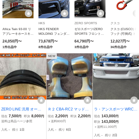
HKS
ZERO SPORTS
クスコ
Africa Twin 93-00 リ
HKS FENDER
ゼロスポーツ/ZERO
クスコ (CUSCO) 牽
アブレーキホースキッ
MOLDING フェンダー
SPORTS フロントリ
フック (可倒式) トヨ
ト メッキ メッシュ ク
モール TOYOTA
ップ センター＆サイ
タ 86 (フロント用)
24,050円〜
73,678円〜
64,790円〜
12,027円〜
リア SWAGE-LINE 長
GR86 ZN8 FA24
ド 0101037 スバル
965-017-F
1件出品中
8件出品中
3件出品中
36件出品中
さ変更可能
21/09- 53004-AT042
レヴォーグ VM4/VMG
アプライドA〜C
NEW
2014年06月〜
ZERO LINE 汎用 オーバ
Ｒ２ CBA-RC2 マッドガ
ラ・アンスポーツ WRC C
ーフェンダー タイプ2 4枚
ード(セット) 同梱不可 即
USTOM 22Bタイプ ワイ
7,500
8,000
2,200
2,200
143,000
現在
円
即決
円
現在
円
即決
円
現在
円
50mm TV1 KV3 サンバー
決品
ドボディキット補修用 フ
送料は商品ページ参照
＋送料800円
143,000
即決
円
LA600F LA650F シフォン
ロントバンパーのみ FRP
＋送料11,000円
入札
-
残り
1日
入札
-
残り
6日
M900F ジャスティ XEAM
製 GC8型
入札
-
残り
2日
10X ソルテラ