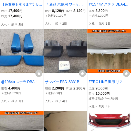
【色変更も承ります】BE/
『 新品 未使用 ワーゲン
@1577M ステラ DBA-LA
BH型レガシィ(BE5・BH
バス仕様 』 SUBARU サ
150F マッドガード 純正
17,400
8,129
8,140
3,300
現在
円
現在
円
即決
円
現在
円
5)用マッドフラップ(マッ
ンバー KS3 / KS4 / KV3/ K
前期 08411-K2028 I3
17,400
＋送料10,100円
＋送料1,320円
即決
円
ドガード)一台分（赤色）/
V4型用 社外 FRP製 エア
入札
-
残り
2日
入札
-
残り
1日
入札
-
残り
2日
STi互換品【全国送料0
ロ フロントパネル / フロ
円】Legacy/レガシー
ントマスク
@1964o ステラ DBA-LA1
サンバー EBD-S331B マ
ZERO LINE 汎用 リアデ
00F マッドガード 後期 08
ッドガード(セット) 同梱
ィフューザー 加工用 FRP
4,400
2,200
2,200
9,500
現在
円
現在
円
即決
円
現在
円
411-K2021 08412-K2023
不可 即決品
製 BD2 BD3 BD4 BD5 BD
＋送料1,320円
＋送料800円
10,000
即決
円
純正 ムーヴ LA100S I3
9 BE5 BE9 BEE BL5 BL9
送料は商品ページ参照
入札
-
残り
1日
入札
-
残り
4日
BLE BM9 BMG BMM BN9
入札
-
残り
4日
レガシィ B4