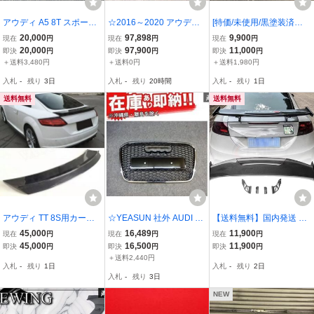
アウディ A5 8T スポーツ
☆2016～2020 アウディ
[特価/未使用/黒塗装済み]
バック リアスポイラー ウ
A5/S5用☆RS5Lookウレ
★Stage21/セレブリップ
20,000
97,898
9,900
現在
円
現在
円
現在
円
イング カーボンファイバ
タン製フロントバンパー
★アウディA4(A8)Sライ
20,000
97,900
11,000
即決
円
即決
円
即決
円
ー
＆RSグリル＆リップスポ
ン用エアロフロントリッ
＋送料3,480円
＋送料0円
＋送料1,980円
イラーset☆A5/S5/RS5・
プスポイラー ［C/ADA4B
入札
-
残り
3日
入札
-
残り
20時間
入札
-
残り
1日
新品 エアロ
-BL］
送料無料
送料無料
アウディ TT 8S用カーボ
☆YEASUN 社外 AUDI 4G
【送料無料】国内発送 新
ンファイバーリアスポイ
A6 C7 2012~2015年 ハニ
品 アウディ TT 8J リア ス
45,000
16,489
11,900
現在
円
現在
円
現在
円
ラー
カムメッシュ フロント グ
ポイラー リヤ トランク
45,000
16,500
11,900
即決
円
即決
円
即決
円
リル センサー穴有り RS
ウイング GTウイング カ
＋送料2,440円
入札
-
残り
1日
入札
-
残り
2日
スタイル エアロ 新品!! 在
ナード AUDI カーボン調
入札
-
残り
3日
庫有り!!
NEW