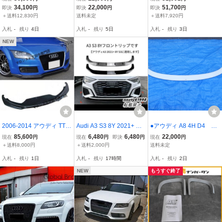
ップ 【新品】
ー アーチ モール/ オーバ
フロント リップ スポイラ
34,100
22,000
51,700
即決
円
即決
円
即決
円
ーフェンダー フェンダー
ー/フロント スプリッター
＋送料12,830円
送料未定
＋送料7,920円
フレア フェンダートリム
フロント ディフューザー
入札
-
残り
4日
入札
-
残り
5日
入札
-
残り
3日
レーシング
NEW
2006-2014 アウディ TTS
Audi A3 S3 8Y 2021+ フ
●アウディ A8 4H D4 AB
8J ASスポーツ FRP製 未
ロントリップ スポイラー
Tリアスポイラー
85,600
6,480
6,480
22,000
現在
円
現在
円
即決
円
現在
円
塗装 フロントリップ 社外
フロントバンパー エアロ
＋送料8,000円
＋送料2,000円
送料未定
品
パーツ 車両改装パーツ
入札
-
残り
1日
入札
-
残り
17時間
入札
-
残り
2日
NEW
もうすぐ終了