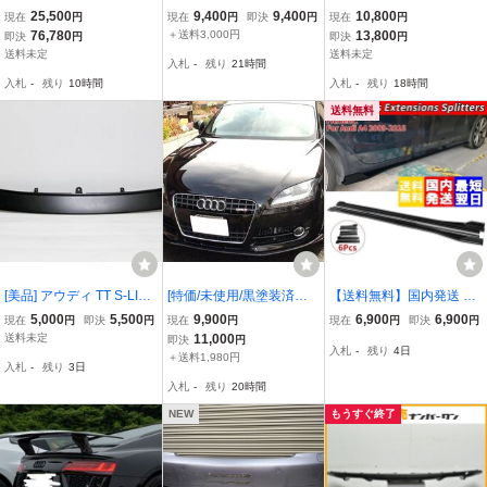
ディ B8 A4/S4 前期用左
リップスポイラー 2色可
ー リアウイング スポイラ
25,500
9,400
9,400
10,800
現在
円
現在
円
即決
円
現在
円
右４本出純正後期仕様 リ
選
ー カーボン調 Audi tt トラ
76,780
＋送料3,000円
13,800
即決
円
即決
円
アカーボンディフューザ
ンク
送料未定
送料未定
入札
-
残り
21時間
ー/ディフェーザー/人気商
入札
-
残り
10時間
入札
-
残り
18時間
品/クロスカーボン
送料無料
[美品] アウディ TT S-LINE
[特価/未使用/黒塗装済み]
【送料無料】国内発送 ア
TTS 8S/FV 純正 フロント
★Stage21/セレブリップ
ウディ A4 AUDI サイドス
5,000
5,500
9,900
6,900
6,900
現在
円
即決
円
現在
円
現在
円
即決
円
バンパー ロア トリム 8S
★アウディ TTクーペ 2.
テップ サイドスカート サ
送料未定
11,000
即決
円
入札
-
残り
4日
0.807.110.A (8S0807110
0TFSI/クワトロ用エアロ
イドスポイラー エアロ ス
＋送料1,980円
入札
-
残り
3日
A) ガーニッシュ リップ
フロントリップスポイラ
ポイラー カナード ブラッ
入札
-
残り
20時間
スポイラー
ー ［C/ADTTA-BL］
ク
NEW
もうすぐ終了