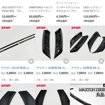
オートパーツエージェンシー
2012-2015アウディ
3AMOTORカーボンフ
インナードアハンドル
LEDバックランプ
A5/S5 RS5、フロン
ァイバーリアトランク
ボウルカバー アウデ
AUDI A6アバント
トバンパースポイラー
スポイラーウィング
ィ A7スポーツバック
セット
15,000円〜
65,000円〜
4,760円〜
110,000円〜
簡易取り付け防水のた
2015-2021メルセデ
4GC 2011年05月〜
1件出品中
1件出品中
5件出品中
1件出品中
めの高品質ABS車の
スW205 Cクラスセダ
2018年09月 ブラック
バンパー保護
ンに適しています
カーボン 入数：1セッ
送料無料
送料無料
送料無料
ト (4個) AP-IT588
アウディA3 8Y専用 カー
アウディ A4専用 B9 カー
アウディ A4専用 B9 カー
ボン フロントバンパー用
ボン ヘッドライト ダクト
ボン ヘッドライト・テー
5,980
5,980
3,980
3,980
7,980
7,980
現在
円
即決
円
現在
円
即決
円
現在
円
即決
円
ダクトパネルカバー フィ
パネルカバー 外装パーツ
ルライト用 ダミーダクト
入札
-
残り
2日
入札
-
残り
3日
入札
-
残り
3日
ン形状 外装パーツ ドレス
フロント サイドトリム S
パネルカバー 外装パーツ
アップ用モール カスタム
4 RS4風 A4アバント
フロント ・リアトリム S
送料無料
送料無料
アクセサリー
4 RS4風