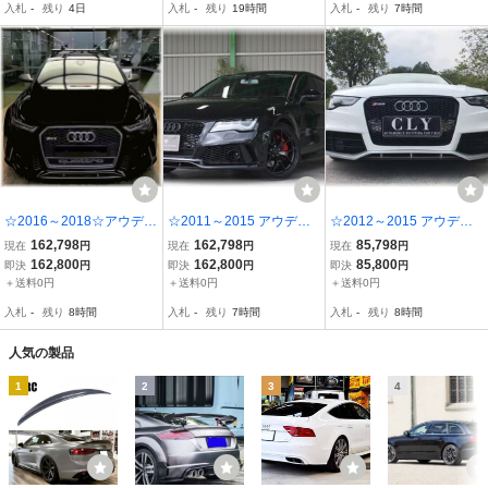
入札
-
残り
4日
入札
-
残り
19時間
入札
-
残り
7時間
ロ SS-0001 即納
新品 エアロ
☆2016～2018☆アウディ
☆2011～2015 アウディ
☆2012～2015 アウディ
後期A6用☆RS6Lookウレ
前期A7用☆RS7Lookウレ
A5/S5用☆RS5Lookウレ
162,798
162,798
85,798
現在
円
現在
円
現在
円
タン製フロントバンパー
タン製フロントバンパー
タン製フロントバンパー
162,800
162,800
85,800
即決
円
即決
円
即決
円
＆RSグリル＆リアバンパ
＆RSグリル＆リアバンパ
＆RSグリル＆リップスポ
＋送料0円
＋送料0円
＋送料0円
ー＆set☆A6・S6・RS
ー＆サイドステップset☆
イラーset☆A5/S5/RS5・
入札
-
残り
8時間
入札
-
残り
7時間
入札
-
残り
8時間
6・新品 エアロ
A7S7RS7・新品 エアロ
新品 エアロ
人気の製品
1
2
3
4