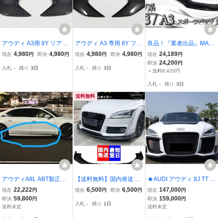
アウディ A3用 8Y リア ダ
アウディ A3 専用 8Y フロ
良品！『業者出品』MAX
クト パネル カバー カー
ント ダクト パネル カバ
TON DESIGN マクストン
4,980
4,980
4,980
4,980
24,189
現在
円
即決
円
現在
円
即決
円
現在
円
ボン フィン ベント AUDI
ー カーボン フィン ベン
デザイン Audi アウディ 8
24,200
即決
円
入札
-
残り
3日
入札
-
残り
3日
トリム サイド
ト AUDI トリム サイド
V系 S3 / A3 スポーツバッ
＋送料8,420円
ク 後期 フロント リップ
入札
-
残り
3日
スポイラー 即納
送料無料
アウディA8L ABT製正規
【送料無料】国内発送 新
★AUDI アウディ 8J TT T
サイドエアロ/サイドスポ
品 アウディ TT 8J フロン
TS TT-RS用 ブラック・セ
22,222
6,500
6,500
147,000
現在
円
現在
円
即決
円
現在
円
イラー/ハーフエアロ/ロン
トリップスポイラー バン
イルズ フロントバンパー
59,800
159,000
即決
円
即決
円
入札
-
残り
1日
グ用/LS9Rグレイシアホ
パー アンダー スポイラー
セット/ハーフカーボン/F
送料未定
送料未定
ワイトメタリックパール
カナード エアロ Audi ブ
RP/綾織カーボン/BLACK/