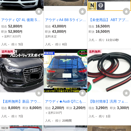
アウディ Q7 4L 後期 Sラ
アウディA4 B8 Sライン
【未使用品】 ABT アプト
イン フロント リップ ス
フロントリップスポイラ
エキゾーストチャンネル
52,800
43,000
16,500
現在
円
現在
円
現在
円
ポイラー/ フロント スプ
ー 未使用品
アウディ AUDI 4F系 A6
52,900
43,000
16,500
即決
円
即決
円
即決
円
リッタ― バンパー アンダ
セダン 未塗装品 品番：4F
＋送料7,920円
送料未定
入札
-
残り
11分12秒
ー ディフューザー エプロ
0800121
入札
-
残り
5日
入札
-
残り
6日
ン スカート
送料無料
送料無料
【送料無料】新品 アウデ
アウディ★Audi Q7にも★
【取付簡単】汎用 フェン
ィ A1 S1 AUDI フロント
A1 A3 A4 A6 Q3 Q5 Q7★
ダーモール ★片側9mm x
8,000
8,000
2,200
2,200
3,290
3,300
現在
円
即決
円
現在
円
即決
円
現在
円
即決
円
リップスポイラー 外装 エ
リアワイパーレスキット
1.5m x2本 ブラック ad
＋送料230円
入札
-
残り
7日
入札
-
残り
1日
アロバンパーアンダーグ
★つやありブラック★簡
入札
-
残り
20時間
リルカナード ピアノブラ
単手順書つき♪♪
ック
NEW