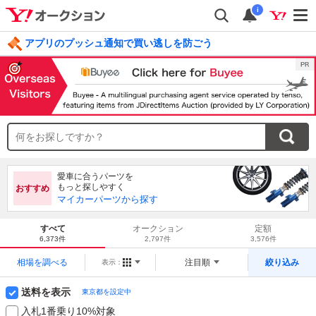
i
アプリのプッシュ通知で買い逃しを防ごう
毎日引けるくじ 今すぐ挑戦
ログイン
愛車に合うパーツを
もっと探しやすく
おすすめ
マイカーパーツから探す
すべて
オークション
定額
6,373件
2,797件
3,576件
相場を調べる
注目順
絞り込み
表示：
送料を表示
東京都を設定中
入札1番乗り10%対象