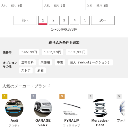
全国別途見積もり商品
スポイラー カバー カナー
ー ブラック系 GT-DF13A
入札
-
残り
6日
入札
-
残り
5日
入札
-
残り
3日
ド
7DF
前へ
1
2
3
4
5
次へ
1〜60件/6,373件
絞り込み条件を追加
〜65,999円
〜132,999円
〜199,999円
価格帯
送料無料
未使用
中古
個人（Yahoo!オークション）
オプション
その他
ストア
新着
人気のメーカー・ブランド
1
2
3
4
5
Audi
GARAGE
FYRALIP
Mercedes-
フォル
VARY
Benz
アウディ
フィラリップ