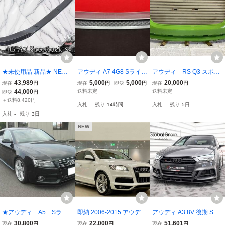
★未使用品 新品★ NEWI
アウディ A7 4G8 Sライン
アウディ RS Q3 スポー
NG ニューイング Audi ア
純正 リアディフューザー
ツバック 純正 リアバ
43,989
5,000
5,000
20,000
現在
円
現在
円
即決
円
現在
円
ウディ 4G A7 スポーツバ
ロアグリル 4GCGWC
ンパー 83F/F3 83F8075
44,000
送料未定
送料未定
即決
円
ック S-Line フロントスポ
11C カラー/LZ6A キャラ
＋送料8,420円
入札
-
残り
14時間
入札
-
残り
5日
イラー リップスポイラー
ミグリーン
入札
-
残り
3日
未塗装 FRP製
NEW
★アウディ A5 Sライ
即納 2006-2015 アウディ
アウディ A3 8V 後期 Sラ
ン ★カーボン Ｆ／リ
Q7 4L Sライン フェンダ
イン / S3スポーツバック
30,800
22,000
51,601
現在
円
現在
円
現在
円