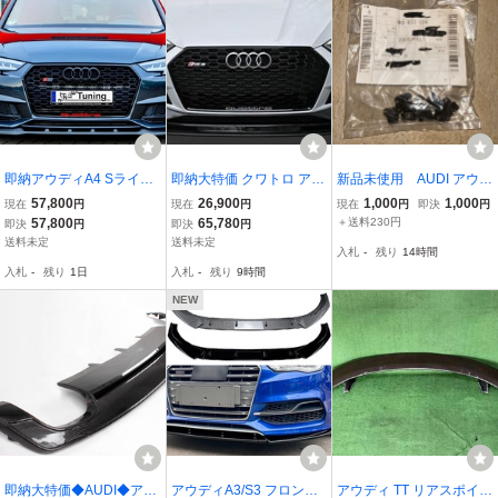
即納アウディA4 Sライン
即納大特価 クワトロ アウ
新品未使用 AUDI アウデ
& S4 B9前期フロントリッ
ディF5 A5 S5 前期用 RS
ィ 純正品 クリップ 8K08
57,800
26,900
1,000
1,000
現在
円
現在
円
現在
円
即決
円
プスポイラー ウイングレ
仕様 ハニカムセンターグ
37199 8個
57,800
65,780
＋送料230円
即決
円
即決
円
ット エアロ スプリッター
リル/ラジエターグリル/R
送料未定
送料未定
入札
-
残り
14時間
ディフューザー バンパー
Sグリル/クローム枠/ペイ
入札
-
残り
1日
入札
-
残り
9時間
カナード
ントブラック
NEW
即納大特価◆AUDI◆アウ
アウディA3/S3 フロント
アウディ TT リアスポイラ