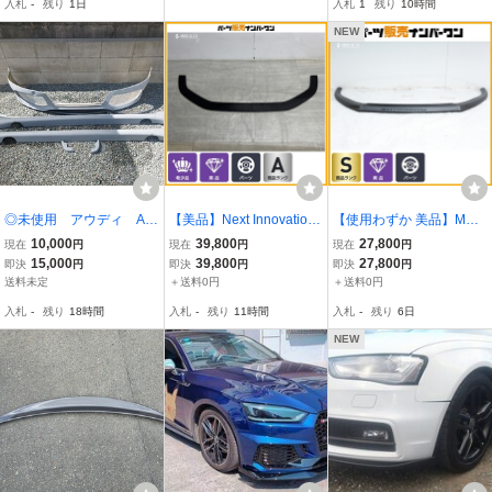
入札
-
残り
1日
入札
1
残り
10時間
エフェクト前期後期
ラック
SAILS/
NEW
◎未使用 アウディ A4
【美品】Next Innovation
【使用わずか 美品】MAX
B8 CARACTERE カラ
ネクスト イノベーション
TON DESIGN フロントス
10,000
39,800
27,800
現在
円
現在
円
現在
円
クテール フロントスポ
フロントリップ アウディ
プリッター アウディ 8V S
15,000
39,800
27,800
即決
円
即決
円
即決
円
イラー サイドスポイラ
8Y RS3 セダン スポーツ
3/A3 Sライン セダン用 品
送料未定
＋送料0円
＋送料0円
ー 3点セット
バック 後期用 送料別途見
番: AU-S3-3-FD1 送料別
入札
-
残り
18時間
入札
-
残り
11時間
入札
-
残り
6日
積もり商品
途見積り商品
NEW