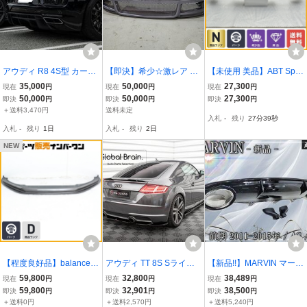
アウディ R8 4S型 カーボ
【即決】希少☆激レア ☆
【未使用 美品】ABT Spor
ン リアウィング GTウィ
KERSCHER☆アウディ☆
tsline アウディ 8P A3 ク
35,000
50,000
27,300
現在
円
現在
円
現在
円
ング カーボンファイバー
AUDI☆A4☆B6☆フロン
ワトロ（09～後期）用 カ
50,000
50,000
27,300
即決
円
即決
円
即決
円
トハーフスポイラー付バ
ーボン調 リア ディフュー
＋送料3,470円
送料未定
入札
-
残り
27分38秒
ンパー☆
ザー 8P8803103/JP 送料
入札
-
残り
1日
入札
-
残り
2日
無料 カスタム
NEW
【程度良好品】balance it
アウディ TT 8S Sライン
【新品!!】MARVIN マービ
フロント リップスポイラ
前期 リア サイド スプリ
ン アウディ A7 4G 前期
59,800
32,800
38,489
現在
円
現在
円
現在
円
ー カーボン アウディ TTS
ッター V1/ リア スパッツ
(2011-2015) リアディフ
59,800
32,901
38,500
即決
円
即決
円
即決
円
TT 8S 2015-2019用 送料
バンパー トリム アンダー
ューザー マフラーカッタ
＋送料0円
＋送料2,570円
＋送料5,240円