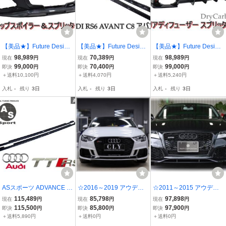
【美品★】Future Design
【美品★】Future Design
【美品★】Future Design
AUDI アウディ C8 RS6 A
AUDI アウディ C8 RS6 A
AUDI アウディ C8 RS6 A
98,989
70,389
98,989
現在
円
現在
円
現在
円
VANT アバント エアロ フ
VANT アバント エアロ サ
VANT アバント エアロ リ
99,000
70,400
99,000
即決
円
即決
円
即決
円
ロントリップ スプリッタ
イドステップ サイドスカ
アディフューザー スプリ
＋送料10,100円
＋送料4,070円
＋送料5,240円
ー DryCarbon ドライカー
ート DryCarbon ドライカ
ッター DryCarbon ドライ
入札
-
残り
3日
入札
-
残り
3日
入札
-
残り
3日
ボン 棚
ーボン 棚
カーボン 棚
ASスポーツ ADVANCE S
☆2016～2019 アウディ
☆2011～2015 アウディ
TEP アウディ TT TTS TT
A3用☆RS3Lookウレタン
前期A7用☆RS7Lookウレ
115,489
85,798
97,898
現在
円
現在
円
現在
円
RS 8J サイドステップ サ
製フロントバンパー＆RS
タン製フロントバンパー
115,500
85,800
97,900
即決
円
即決
円
即決
円
イドスカート 左右セット
グリルset☆A3・S3 8V
＆RSグリル＆リップスポ
＋送料5,890円
＋送料0円
＋送料0円
カーボン クリア塗装 エア
系・新品 エアロ
イラーset☆A7S7RS7・