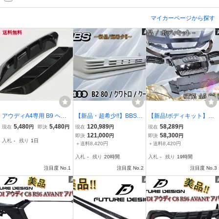
マイカーページから探す
送料無料
アウディA4専用 B9 ヘッ
【新品・超希少!!】BBS製
【新品!ボディキット】Au
ドライト用パネル サイド
エアロ AUDI アウディ B2
di アウディ 8T系 A5 S5
5,480
5,480
120,989
58,289
現在
円
即決
円
現在
円
現在
円
用カバー ブラック ダク
80 / クワトロ / クーペ フ
前期 フロントバンパー メ
121,000
58,300
即決
円
即決
円
入札
-
残り
1日
ト・エアガイド ドレスア
ロントスポイラー 21.30.0
ッシュグリル リップ スポ
＋送料8,420円
＋送料8,420円
ップ用トリム フロント用
10 未塗装 デッドストック
イラー フェイスチェンジ
入札
-
残り
20時間
入札
-
残り
19時間
S4 RS4風
即納 棚
10点 セット
注目度 No.1
注目度 No.2
注目度 No.3