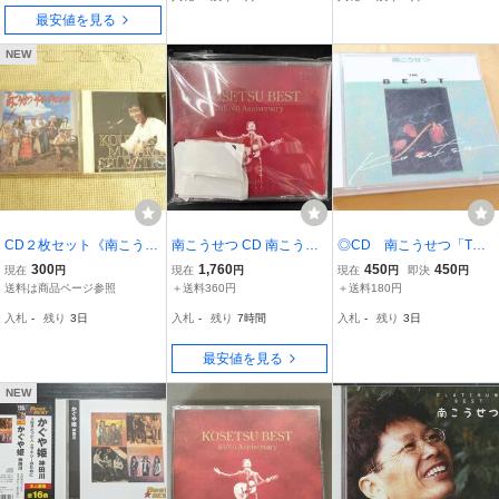
最安値を見る
NEW
CD２枚セット《南こうせ
南こうせつ CD 南こうせ
◎CD 南こうせつ「THE
つ：「サマーピクニッ
つの40曲
BEST」ベスト オリジナ
300
1,760
450
450
現在
円
現在
円
現在
円
即決
円
ク」/「KOSETSU MINAM
ルカラオケCD付き PCC
送料は商品ページ参照
＋送料360円
＋送料180円
I SELECTION」》中古
A-00344
入札
-
残り
3日
入札
-
残り
7時間
入札
-
残り
3日
最安値を見る
NEW