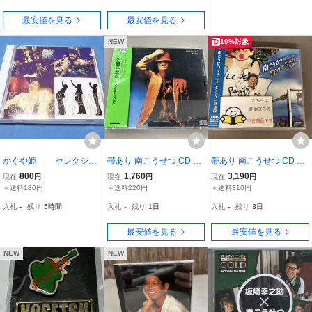
最安値を見る
最安値を見る
NEW
10%対象
かぐや姫 セレクショ
帯あり 南こうせつ CD こ
帯あり 南こうせつ CD ラ
ン ベスト盤CD / 神田
んな静かな夜
ストサマーピクニックin
800
1,760
3,190
現在
円
現在
円
現在
円
川・赤ちょうちん・妹・2
武道館
＋送料180円
＋送料220円
＋送料310円
2才の別れ等１２曲収録
入札
-
残り
5時間
入札
-
残り
1日
入札
-
残り
3日
最安値を見る
最安値を見る
NEW
NEW