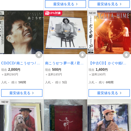
■背帯付き■
最安値を見る
最安値を見る
10%対象
NEW
CD/2CD/ 南こうせつ / プ
南こうせつ 夢一夜 / 君と
【中古CD】かぐや姫/ス
ラチナムベスト 南こうせ
いっしょなら EPレコード
ーパーセレクト ベスト35/
2,000
500
1,400
現在
円
現在
円
現在
円
つ / 帯付 国内盤 2枚組 HQ
2枚組
＋送料290円
＋送料185円
＋送料190円
CD PONY CANYON PCC
入札
-
残り
5時間
入札
-
残り
5日
入札
-
残り
6時間
A-50201
最安値を見る
最安値を見る
NEW