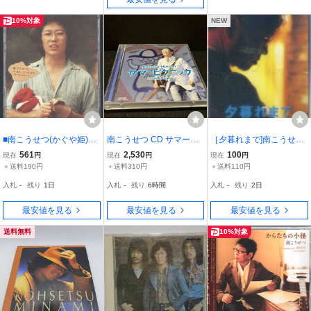
10%対象
NEW
■南こうせつ(かぐや姫)■
南こうせつ CD サマーピ
［夕暮れまで]南こうせつ
「ベスト・ヒット 16～夢
クニック Love&Peace
CD
561
2,530
100
現在
円
現在
円
現在
円
一夜・夏の少女～」■♪妹/
＋送料190円
＋送料310円
＋送料110円
神田川/赤ちょうちん♪■品
入札
-
残り
1日
入札
-
残り
6時間
入札
-
残り
2日
番:CRCP-28126■1998/9/
23発売■
最安値を見る
最安値を見る
最安値を見る
送料無料
10%対象