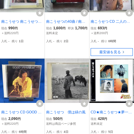
南こうせつ 南こうせつ・
南こうせつの40曲 / 南こ
南こうせつ CD 二人のラ
夢のはじまり BEST SELE
うせつ ベスト・アルバム
プソディ
990
1,600
1,700
693
現在
円
現在
円
即決
円
現在
円
CTION
CD 3枚組
＋送料220円
送料未定
＋送料200円
入札
-
残り
1日
入札
-
残り
2日
入札
-
残り
6時間
最安値を見る
南こうせつ CD GOOD VI
南こうせつ 僕は緑の風
CD★南こうせつ★夢一
BRATION
夜 Best★BEST 全16
2,090
500
428
現在
円
現在
円
現在
円
曲 ベスト
＋送料220円
送料は商品ページ参照
送料未定
入札
-
残り
6時間
入札
-
残り
4日
入札
-
残り
5日