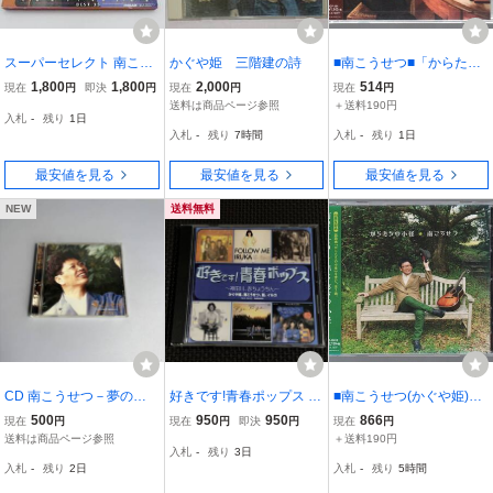
スーパーセレクト 南こう
かぐや姫 三階建の詩
■南こうせつ■「からたち
せつ ベスト 35 2枚組 紙
の小径/神田川(2014年新
1,800
1,800
2,000
514
現在
円
即決
円
現在
円
現在
円
ジャケット CD 南こう
録音)」■島倉千代子への
送料は商品ページ参照
＋送料190円
入札
-
残り
1日
せつ 3H52-5@ 中古
提供曲セルフカバー■品番
入札
-
残り
7時間
入札
-
残り
1日
CRCP-584■2014/3/19発
売■新品未開封■
最安値を見る
最安値を見る
最安値を見る
NEW
送料無料
CD 南こうせつ－夢の彼
好きです!青春ポップス ～
■南こうせつ(かぐや姫)■
方へ
神田川、赤ちょうちん～
ミニ・アルバム■「からた
500
950
950
866
現在
円
現在
円
即決
円
現在
円
かぐや姫、南こうせつ、
ちの小径」■♪初恋は白鳥
送料は商品ページ参照
＋送料190円
入札
-
残り
3日
風、イルカ CD
座/君しかない♪■品番:CR
入札
-
残り
2日
入札
-
残り
5時間
CP-20512■2014/7/2発売