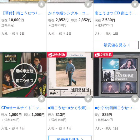
【帯付】南こうせつ / ひ
かぐや姫シングル・コレ
南こうせつ CD 南こうせ
とりごと D35A0032 062
クション 青春を呼び起
つの50曲
10,000
2,852
2,852
2,530
現在
円
現在
円
即決
円
現在
円
9*a
こす、かぐや姫の名曲を
送料未定
＋送料250円
＋送料220円
シングル・コレクション
入札
-
残り
6日
入札
-
残り
2日
入札
-
残り
1日
としてお届け
最安値を見る
10%対象
10%対象
CD●オールナイトニッポ
■南こうせつ(かぐや姫)■
■かぐや姫(南こうせつ山
ンGOLD SPECIAL EDITI
「スーパーベスト」■♪ ひ
田パンダ伊勢正三)■ベス
1,000
1,000
313
825
現在
円
即決
円
現在
円
現在
円
ON 真夜中のフォーク伝
とときの別れ/美映子/上海
ト(2枚組)■「forever(フォ
＋送料150円
＋送料190円
＋送料320円
説 特典CD「坂崎幸之助
エレジー/めぐる春♪■品番:
ーエバー)」■♪妹/神田川♪
入札
-
残り
3日
入札
-
残り
1日
入札
-
残り
1日
ｘ南こうせつ 泉谷しげる
D32P6029■1986/12/5発
■品番:ZL-2001/2■1985/5/
乱入付き
売■廃盤■
21発売■
最安値を見る