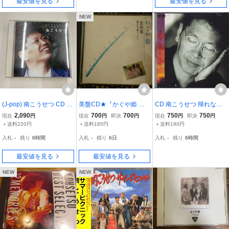
最安値を見る
最安値を見る
NEW
(J-pop) 南こうせつ CD プ
美盤CD★『かぐや姫 全
CD 南こうせつ 帰れない
ラチナムベスト 南こうせ
曲集●神田川●なごり雪』
季節
2,090
700
700
750
750
現在
円
現在
円
即決
円
現在
円
即決
円
つ(2HQCD)
ベスト17曲 ■1988年クラ
＋送料220円
＋送料185円
＋送料190円
ウン・ZL－174/3.008円
入札
-
残り
6時間
入札
-
残り
6日
入札
-
残り
6時間
盤★即決
最安値を見る
最安値を見る
NEW
NEW