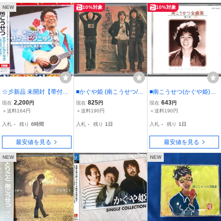
NEW
10%対象
10%対象
☆彡新品 未開封【帯付2
■かぐや姫 (南こうせつ/伊
■南こうせつ(かぐや姫)■
枚組CD】南こうせつ / サ
勢正三)■1stアルバム■
ベスト・アルバム■「全曲
2,200
825
643
現在
円
現在
円
現在
円
マーピクニック ～さよな
「はじめまして～フォー
集」■♪夢一夜♪旅立つ想い
＋送料164円
＋送料190円
＋送料190円
ら、またね～ →かぐや
ク・セッション」■品番:C
♪神田川♪■品番:CRCP-28
入札
-
残り
6時間
入札
-
残り
1日
入札
-
残り
1日
姫・夢一夜・夏の少女・
RCP-28030■1990/11/21
093■1994/11/21発売■美
満天の星・なごり雪
発売■美品■
品■
最安値を見る
最安値を見る
NEW
NEW