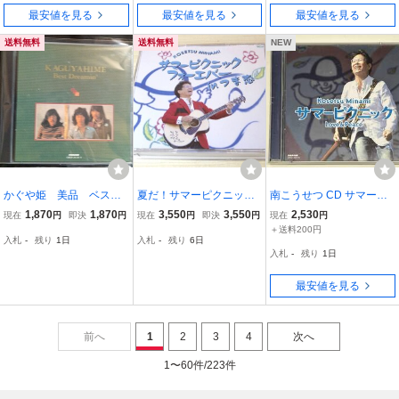
最安値を見る
最安値を見る
最安値を見る
送料無料
送料無料
NEW
かぐや姫 美品 ベス
夏だ！サマーピクニック
南こうせつ CD サマーピ
ト ドリーミン 2CD 7
フォーエバーinつま恋★LI
クニック Love&Peace
1,870
1,870
3,550
3,550
2,530
現在
円
即決
円
現在
円
即決
円
現在
円
0年代～90年代専門CDシ
VE盤CD３枚組★南こう
＋送料200円
入札
-
残り
1日
入札
-
残り
6日
ョップ レア品大量迅速
せつ 伊勢正三 イルカ 杉
入札
-
残り
1日
発送 曲目画像掲載 送
田二郎 小田和正 坂崎幸之
料無料
助
最安値を見る
前へ
1
2
3
4
次へ
1〜60件/223件