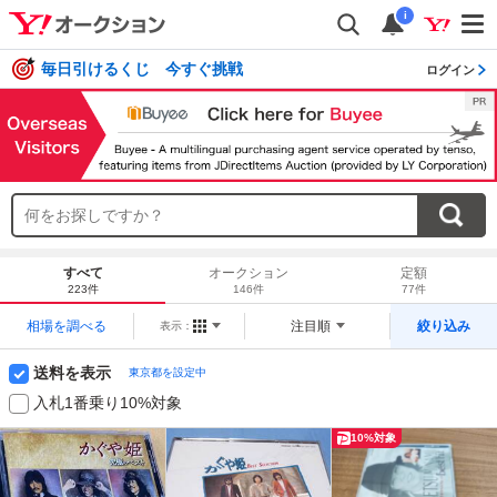
i
毎日引けるくじ 今すぐ挑戦
ログイン
すべて
オークション
定額
223件
146件
77件
相場を調べる
注目順
絞り込み
表示：
送料を表示
東京都を設定中
入札1番乗り10%対象
10%対象