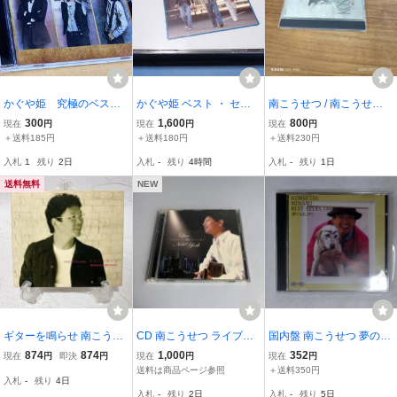
かぐや姫 究極のベスト
かぐや姫 ベスト ・ セレ
南こうせつ / 南こうせ
～神田川/赤ちょうちん/な
クション CD2枚組 / 神
つ・ベストヒット
300
1,600
800
現在
円
現在
円
現在
円
ごり雪 他
田川・22才の別れ・赤ち
＋送料185円
＋送料180円
＋送料230円
ょうちん・妹・なごり雪
入札
1
残り
2日
入札
-
残り
4時間
入札
-
残り
1日
等２０曲収録
送料無料
NEW
ギターを鳴らせ 南こうせ
CD 南こうせつ ライブイ
国内盤 南こうせつ 夢のは
つ song of the best CD+D
ンニューヨーク 2CD
じまり PONY CANYON d
874
874
1,000
352
現在
円
即決
円
現在
円
現在
円
VD きらり
32a0061 1CD □
送料は商品ページ参照
＋送料350円
入札
-
残り
4日
入札
-
残り
2日
入札
-
残り
5日