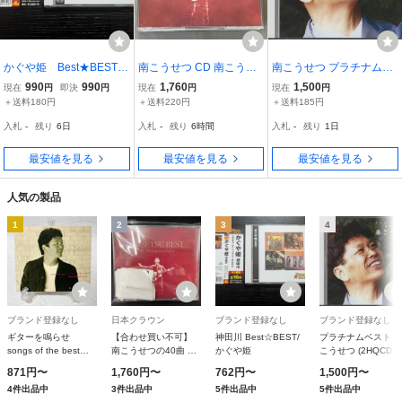
かぐや姫 Best★BEST
南こうせつ CD 南こうせ
南こうせつ プラチナムベ
ベストアルバムCD 南こ
つの40曲
スト 2枚組 UHQCD 2015
990
990
1,760
1,500
現在
円
即決
円
現在
円
現在
円
うせつ・伊勢正三
年盤 PCCA-50201 PLATI
＋送料180円
＋送料220円
＋送料185円
NUM BEST
入札
-
残り
6日
入札
-
残り
6時間
入札
-
残り
1日
最安値を見る
最安値を見る
最安値を見る
人気の製品
1
2
3
4
ブランド登録なし
日本クラウン
ブランド登録なし
ブランド登録なし
ギターを鳴らせ
【合わせ買い不可】
神田川 Best☆BEST/
プラチナムベスト 
songs of the best
南こうせつの40曲 CD
かぐや姫
こうせつ (2HQCD) 
(DVD付)
南こうせつ
こうせつ
871円〜
1,760円〜
762円〜
1,500円〜
4件出品中
3件出品中
5件出品中
5件出品中