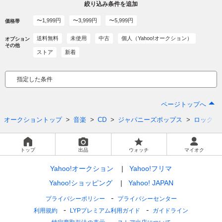
絞り込み条件を追加
〜1,999円
〜3,999円
〜5,999円
価格帯
送料無料
未使用
中古
個人（Yahoo!オークション）
オプション
その他
ストア
新着
指定した条件
ページトップへ
オークショントップ
音楽
CD
ジャパニーズポップス
ロック、
トップ
出品
ウォッチ
マイオク
Yahoo!オークション
Yahoo!フリマ
Yahoo!ショッピング
Yahoo! JAPAN
プライバシーポリシー
プライバシーセンター
利用規約
LYPプレミアム利用ガイド
ガイドライン