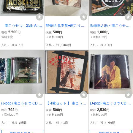
南こうせつ 25th Anni
非売品 見本盤●南こうせ
坂崎幸之助 × 南こうせつ
versary ピンズ ピンバッ
つ / Home Coming ホー
泉谷しげる 乱入付き オー
5,500
500
1,000
現在
円
現在
円
現在
円
ジ 未開封 バッチ
ム・カミング D32A-0381
ルナイトニッポン GOLD
送料未定
＋送料300円
＋送料185円
●A11713-11+
スペシャルエディション
入札
-
残り
6日
入札
-
残り
3時間
入札
-
残り
1日
対談CD 真夜中のフォー
ク伝説 特典CD
(J-pop) 南こうせつ CD か
【 4枚セット 】 南こうせ
(J-pop) 南こうせつ CD G
らたちの小径
つ 夢の時間 からたちの小
OOD VIBRATION Mr.Kohs
792
500
2,530
現在
円
現在
円
現在
円
径 あゝ旅の宿 国境の風
etsu in 武道館
＋送料220円
＋送料185円
＋送料220円
アルバム1枚 シングル3枚
入札
-
残り
7時間
入札
-
残り
1日
入札
-
残り
7時間