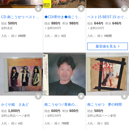
CD 南こうせつ ベストセ
◆CD/帯付き◆南こうせ
ベスト15 BEST 15 かぐや
レクション BEST
つ「サマーピクニック」P
姫 KAGUYAHIME【CD】
500
980
980
644
646
現在
円
現在
円
即決
円
現在
円
即決
円
CCA-00087
送料未定
＋送料390円
＋送料100円
入札
-
残り
6時間
入札
-
残り
6日
入札
-
残り
5時間
最安値を見る
かぐや姫 さあど
南こうせつ / 青春の
南こうせつ 夢の時間
日々 PCCA-00785
1,000
600
600
500
現在
円
現在
円
即決
円
現在
円
送料は商品ページ参照
＋送料230円
送料は商品ページ参照
入札
-
残り
4日
入札
-
残り
7時間
入札
-
残り
3日