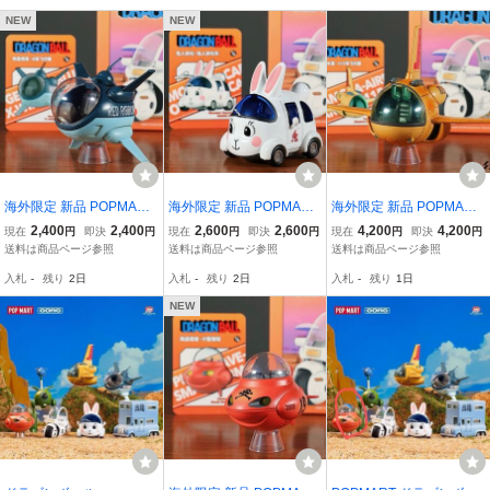
NEW
NEW
海外限定 新品 POPMART
海外限定 新品 POPMART
海外限定 新品 POPMART
ドラゴンボール レッドリ
ドラゴンボール 兎人参化
ドラゴンボール No.115飛
2,400
2,400
2,600
2,600
4,200
4,200
現在
円
即決
円
現在
円
即決
円
現在
円
即決
円
ボン ブルー将軍 飛行機
車 ポップマート 乗り物
行機 ポップマート 乗り物
送料は商品ページ参照
送料は商品ページ参照
送料は商品ページ参照
ポップマート ブラインド
ブラインドボックス フィ
ブラインドボックス フィ
入札
-
残り
2日
入札
-
残り
2日
入札
-
残り
1日
ボックス フィギュア ALL
ギュア ALLOY VEHICLE
ギュア ALLOY VEHICLE
OY VEHICLES
S
S
NEW