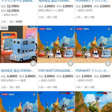
ドラゴンボール popmart
海外限定 新品 POPMART
POPMART ドラゴンボー
フィギュア 新品未開
ドラゴンボール 海賊の小
ル 乗り物 フィギュア A
12,700
2,000
2,000
2,500
2,500
現在
円
現在
円
即決
円
現在
円
即決
円
封 BOX 6箱入り 乗り物
型潜水艇 ポップマート 乗
LLOY VEHICLE 海賊潜水
12,700
送料は商品ページ参照
＋送料1,500円
即決
円
共鳴GONGドラゴンボー
り物 ブラインドボックス
艦 ミニフィギュア
＋送料2,500円
入札
-
残り
2日
入札
-
残り
5日
ル
フィギュア ALLOY VEHI
入札
-
残り
8時間
CLES
NEW
海外限定 新品 POPMART
POP MART DRAGONBA
POPMART ドラゴンボー
ドラゴンボール ウーロン
LL ALLOYVEHICLES Ool
ル 乗り物 VEHICLE ALLO
2,400
2,400
2,500
2,500
2,500
2,500
現在
円
即決
円
現在
円
即決
円
現在
円
即決
円
ハウスワゴン ポップマー
ong-House Wagon ドラ
Y ポップマート Popmar
送料は商品ページ参照
＋送料1,500円
＋送料1,500円
ト 乗り物 ブラインドボッ
ゴンボール 海外限定
t Dragon Ball 兎人参化車
入札
-
残り
2日
入札
-
残り
5日
入札
-
残り
2日
クス フィギュア ALLOY V
EHICLES 烏龍