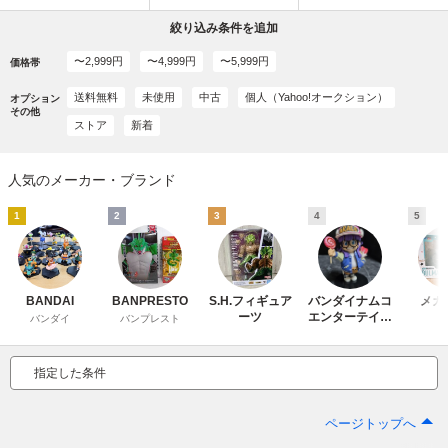
絞り込み条件を追加
〜2,999円
〜4,999円
〜5,999円
価格帯
送料無料
未使用
中古
個人（Yahoo!オークション）
オプション
その他
ストア
新着
人気のメーカー・ブランド
1
2
3
4
5
BANDAI
BANPRESTO
S.H.フィギュア
バンダイナムコ
メガ
ーツ
エンターテイン
バンダイ
バンプレスト
メント
指定した条件
ページトップへ