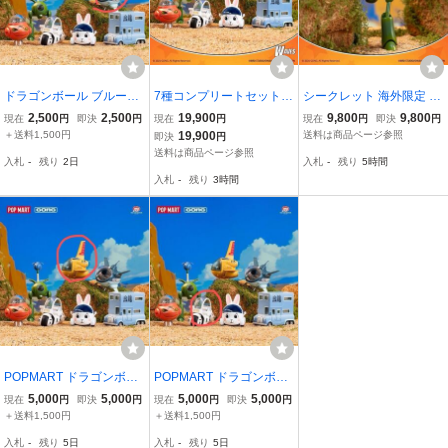
ドラゴンボール ブルー将
7種コンプリートセット
シークレット 海外限定 P
軍 ポップマート フィギュ
シークレット込み POPM
OPMART ドラゴンボール
2,500
2,500
19,900
9,800
9,800
現在
円
即決
円
現在
円
現在
円
即決
円
ア 海外限定 レッドリ
ART ドラゴンボール ALL
ピラフロボ ダチョウ ポッ
＋送料1,500円
19,900
送料は商品ページ参照
即決
円
ボン
OY VEHICLES 乗り物 フ
プマート 乗り物 ブライン
送料は商品ページ参照
入札
-
残り
2日
入札
-
残り
5時間
ィギュア 海外限定 ポッ
ドボックス フィギュア A
入札
-
残り
3時間
プマート DB
LLOY VEHICLES
POPMART ドラゴンボー
POPMART ドラゴンボー
ル 乗り物 ミニフィギュ
ル 乗り物 ミニフィギュ
5,000
5,000
5,000
5,000
現在
円
即決
円
現在
円
即決
円
ア Yamcha-Airplane
ア ブルマのバイク
＋送料1,500円
＋送料1,500円
入札
-
残り
5日
入札
-
残り
5日