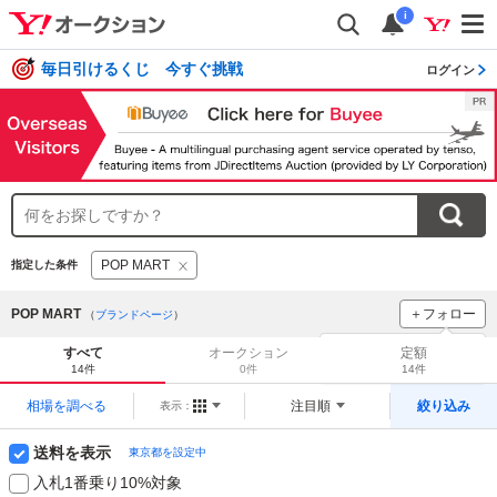
i
毎日引けるくじ 今すぐ挑戦
ログイン
POP MART
指定した条件
POP MART
＋フォロー
（
ブランドページ
）
ブランドをフォロー
して
すべて
オークション
定額
新着
をチェック！
14件
0件
14件
相場を調べる
注目順
絞り込み
表示：
送料を表示
東京都を設定中
入札1番乗り10%対象