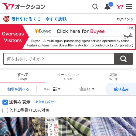
i
毎日引けるくじ 今すぐ挑戦
ログイン
すべて
オークション
定額
865件
489件
376件
相場を調べる
注目順
絞り込み
表示：
送料を表示
東京都を設定中
入札1番乗り10%対象
NEW