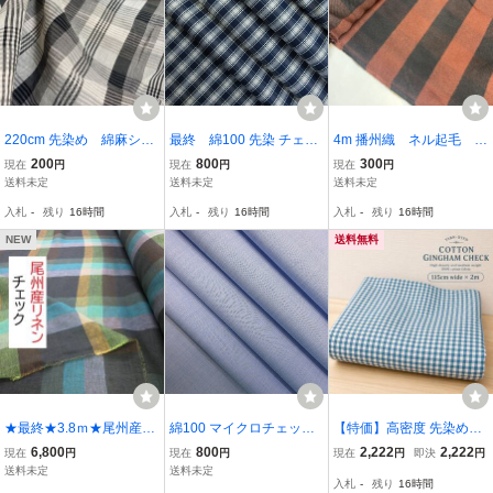
220cm 先染め 綿麻シア
最終 綿100 先染 チェッ
4m 播州織 ネル起毛 先
ーボイル チェック柄
ク 格子 ブロード シャツ
染め チェック 生地
200
800
300
現在
円
現在
円
現在
円
生地
ワンピース 薄地 巾145cm
送料未定
送料未定
送料未定
長3m 紺系 [b259]
入札
-
残り
16時間
入札
-
残り
16時間
入札
-
残り
16時間
NEW
送料無料
★最終★3.8ｍ★尾州産★
綿100 マイクロチェック
【特価】高密度 先染め木
リネン★チェック★ブル
播州織 ブラウス ワンピー
綿ギンガムチェック生地
6,800
800
2,222
2,222
現在
円
現在
円
現在
円
即決
円
ーグリーン★37801★ハ
ス 薄地 巾112cm 長4m ブ
2m ブルー 中肉厚 日本
送料未定
送料未定
入札
-
残り
16時間
ンドメイド★現品限り★
ルー [b283]
製