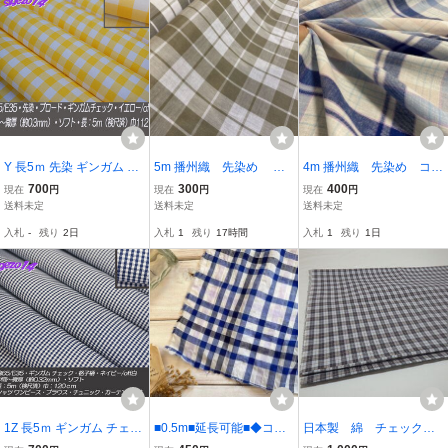
Y 長5ｍ 先染 ギンガム チ
5m 播州織 先染め チ
4m 播州織 先染め コッ
ェック T/C ブロード イエ
ェック柄 生地 はぎれ
トンリネン 薄手の柔ら
700
300
400
現在
円
現在
円
現在
円
ロー/Off白 綿65/E35 中間
かチェック柄 生地
送料未定
送料未定
送料未定
ソフト シャツ ワンピ キ
入札
-
残り
2日
入札
1
残り
17時間
入札
1
残り
1日
ッズ 子供服 パッチワーク
手芸
1Z 長5ｍ ギンガム チェッ
■0.5m■延長可能■◆コッ
日本製 綿 チェック
ク 格子柄 off白/ネイビー
トンシャーリングチェッ
柄 生地 やや薄 ５