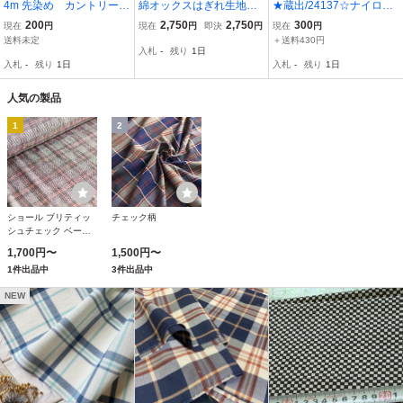
4m 先染め カントリーチ
綿オックスはぎれ生地ハ
★蔵出/24137☆ナイロン
ェック シャツ地 生地
ンドメイド布コットン2m
先染めチェック★
200
2,750
2,750
300
現在
円
現在
円
即決
円
現在
円
モノクロ長方形★北欧風
送料未定
＋送料430円
入札
-
残り
1日
の格子柄
入札
-
残り
1日
入札
-
残り
1日
人気の製品
1
2
ショール ブリティッ
チェック柄
シュチェック ベージ
ュ 13219601092
1,700円〜
1,500円〜
1件出品中
3件出品中
NEW