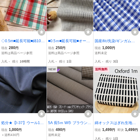
◇0.5m■延長可能■綿10
■0.5ｍ■延長可能■オーガ
国産/t/c/先染/ギンガムチ
0％■コットンシャツ地チ
ニック100％■オーガニッ
ェック/ブロード/幅広/青
280
250
1,000
現在
円
現在
円
現在
円
ェック◇レッドオレンジ
クガーゼミニギンガム ■
白/3ｍ/管196
送料は商品ページ参照
送料は商品ページ参照
送料未定
系
グレー
入札
-
残り
16時間
入札
-
残り
1日
入札
-
残り
3日
NEW
送料無料
処分★【l-37】ウール100
5A 長5ｍ W巾 ブラウン m
綿オックスはぎれ生地ハ
チェック黒グレー150巾1.
ini グラフ チェック E65/
ンドメイド布コットン1m
1,000
490
1,499
1,499
現在
円
現在
円
現在
円
即決
円
3m
綿35 先染 ブロード シャ
モノクロ長方形★北欧風
＋送料430円
送料未定
入札
-
残り
1日
ツ ワンピース ワイドpant
の格子柄