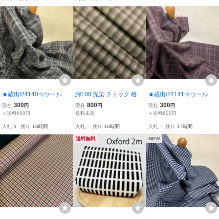
ト・ワンピース
安 お買得 お得 アウトレ
ット価格
★蔵出/24140☆ウールタ
綿100 先染 チェック 格子
★蔵出/24141☆ウールタ
ータンチェックグレー★
ワンピース シャツ スカー
ータンチェックチャ★
300
800
300
現在
円
現在
円
現在
円
ト 薄地 巾150cm 長4m グ
＋送料600円
送料未定
＋送料600円
レー系 [b260]
入札
1
残り
16時間
入札
-
残り
16時間
入札
-
残り
17時間
送料無料
NEW