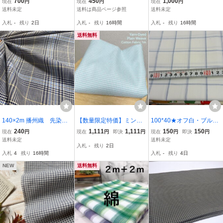
700
450
1,000
現在
円
現在
円
現在
円
綿65/E35 中間ソフト シ
ク◇ブルー系
ｍ M572
送料未定
送料は商品ページ参照
送料未定
ャツ ワンピース ブラウス
入札
-
残り
2日
入札
-
残り
16時間
入札
-
残り
16時間
チュニック 子供服 手芸
送料無料
140×2m 播州織 先染
【数量限定特価】ミント
100*40★オフ白・ブル
め チェック柄 生地
色ギンガムチェック高級
ー・格子柄の・ハギレ・
240
1,111
1,111
150
150
現在
円
現在
円
即決
円
現在
円
即決
円
先染め国産生地★なめら
生地・布★0534-7
送料未定
送料未定
入札
-
残り
2日
かオックス1ｍ
入札
4
残り
16時間
入札
-
残り
4日
NEW
送料無料