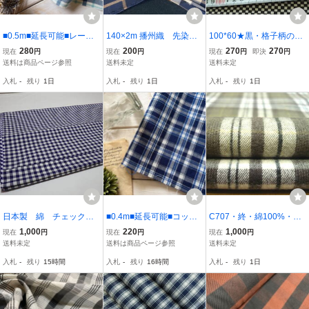
■0.5m■延長可能■レーヨ
140×2m 播州織 先染
100*60★黒・格子柄の・
ン100％■ちぢれチェッ
め チェック柄 シャツ
ハギレ・生地・布★0571-
280
200
270
270
現在
円
現在
円
現在
円
即決
円
ク ブルー系
地
135
送料は商品ページ参照
送料未定
送料未定
入札
-
残り
1日
入札
-
残り
1日
入札
-
残り
1日
日本製 綿 チェック
■0.4m■延長可能■コット
C707・終・綿100%・カ
柄 生地 ３ｍ N849
ン100％ サマーチェッ
ーキーグリーン系4m・チ
1,000
220
1,000
現在
円
現在
円
現在
円
ク① ■ブルーチェック
ェック・ネル・表起毛・
送料未定
送料は商品ページ参照
送料未定
残り0.8ｍとなりました！
毛足有・シャツ・スカー
入札
-
残り
15時間
入札
-
残り
16時間
入札
-
残り
1日
ト・ワンピース・子供服