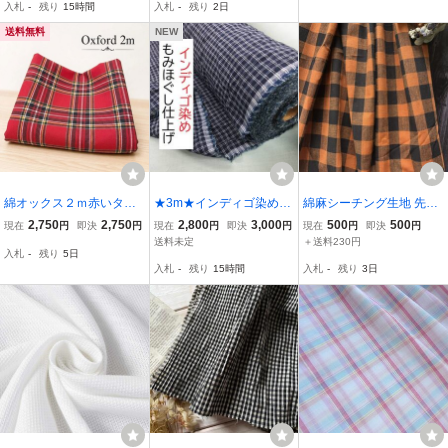
入札
-
残り
15時間
入札
-
残り
2日
布地★ソーイング★新品
★同梱発送可能★
送料無料
NEW
綿オックス２ｍ赤いター
★3m★インディゴ染め★
綿麻シーチング生地 先染
タンチェック生地はぎれ
もみほぐし仕上げ★ブロ
めチェック生地 幅140×5
2,750
2,750
2,800
3,000
500
500
現在
円
即決
円
現在
円
即決
円
現在
円
即決
円
カットクロス布チェック
ード★綿100％★チェッ
0cm延長可
送料未定
＋送料230円
入札
-
残り
5日
格子柄レッド
ク柄★45-4510W★生地
入札
-
残り
15時間
入札
-
残り
3日
★延長可★ハンドメイド
★洋裁★新品★同梱可★