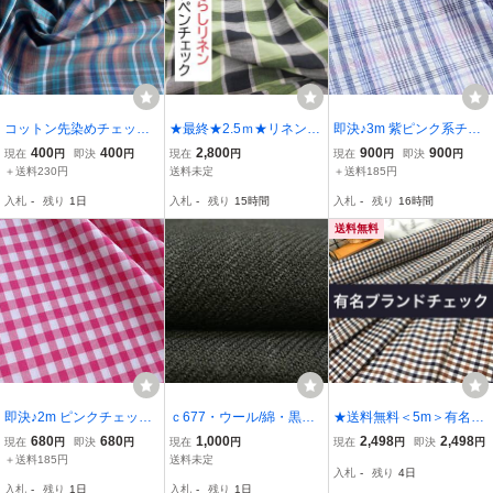
コットン先染めチェック
★最終★2.5ｍ★リネン★
即決♪3m 紫ピンク系チェ
生地 幅145×50cm延長可
ウインドペンチェック★
ック コットン 圧縮格子シ
400
400
2,800
900
900
現在
円
即決
円
現在
円
現在
円
即決
円
洗いざらし★緑★280226
ーチング 白地♪
＋送料230円
送料未定
＋送料185円
★ハンドメイド★現品1点
入札
-
残り
1日
入札
-
残り
15時間
入札
-
残り
16時間
限り★ソーイング★新品
★同梱発送可能★
送料無料
即決♪2m ピンクチェック
ｃ677・ウール/綿・黒茶
★送料無料＜5m＞有名高
コットンツイル 綿１０
系4m・綾織・チェック・
級ブランド チェック 日本
680
680
1,000
2,498
2,498
現在
円
即決
円
現在
円
現在
円
即決
円
０％♪
両面微起毛・微張・コー
製生地 キュプラ＆ポリエ
＋送料185円
送料未定
入札
-
残り
4日
ト・ジャケット・スカー
ステル 紺×茶×白 安い 激
入札
-
残り
1日
入札
-
残り
1日