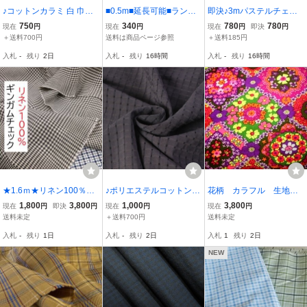
♪コットンカラミ 白 巾：1
■0.5m■延長可能■ランダ
即決♪3mパステルチェッ
45cm♪3.2m[A4608-h-3.2
ムタック ◇イエローベ
ク 圧縮コットン くしゅく
750
340
780
780
現在
円
現在
円
現在
円
即決
円
m]
ージュX黒チェック
しゅ薄地 格子地柄織り 生
＋送料700円
送料は商品ページ参照
＋送料185円
機 綿１００％♪
入札
-
残り
2日
入札
-
残り
16時間
入札
-
残り
16時間
★1.6ｍ★リネン100％★
♪ポリエステルコットンド
花柄 カラフル 生地 1
ギンガムチェック★炭黒
ビーレースチェックタン
ヤード ビンテージ 未
1,800
3,800
1,000
3,800
現在
円
即決
円
現在
円
現在
円
★FL100-9941★ハンドメ
ブラー グレー 巾：140cm
使用
送料未定
＋送料700円
送料未定
イド★現品1点限り★布地
♪5m[7351]
入札
-
残り
1日
入札
-
残り
2日
入札
1
残り
2日
★洋裁★新品★同梱発送
可能★
NEW