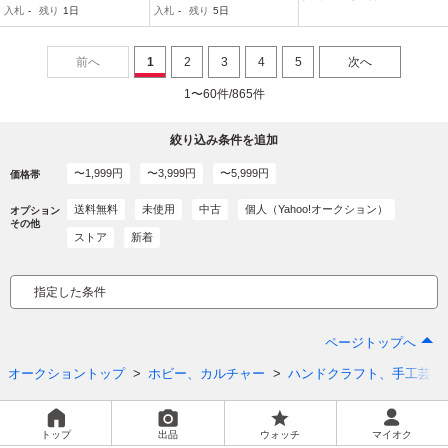
入札
-
残り
1日
入札
-
残り
5日
s ゆかた 甚平 作務衣 手芸
前へ
1
2
3
4
5
次へ
1〜60件/865件
絞り込み条件を追加
〜1,999円
〜3,999円
〜5,999円
価格帯
送料無料
未使用
中古
個人（Yahoo!オークション）
オプション
その他
ストア
新着
指定した条件
ページトップへ
オークショントップ
ホビー、カルチャー
ハンドクラフト、手工芸
トップ
出品
ウォッチ
マイオク