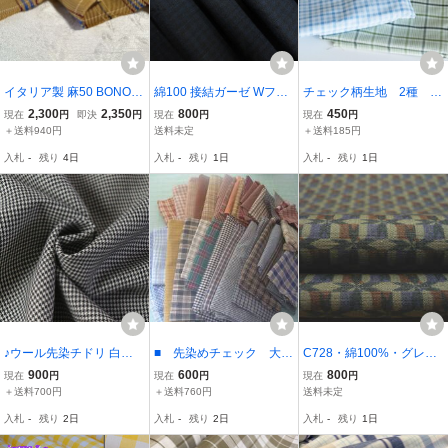
イタリア製 麻50 BONOT
綿100 接結ガーゼ Wフェ
チェック柄生地 2種 ラ
TO ブランド からし×青×
イス チェック 格子 ワン
イトブルー グリーン
2,300
2,350
800
450
現在
円
即決
円
現在
円
現在
円
赤 150×200 スカート
ピース 薄地 巾112cm 長4
未使用保管品
＋送料940円
送料未定
＋送料185円
m ネイビー [b279]
入札
-
残り
4日
入札
-
残り
1日
入札
-
残り
1日
♪ウール先染チドリ 白黒
■ 先染めチェック 大
C728・綿100%・グレー
巾：150cm♪2.6m[7420]
量 1460グラム
系4m・幾何学模様・微光
900
600
800
現在
円
現在
円
現在
円
沢・シャツ・ブラウス・
＋送料700円
＋送料760円
送料未定
スカート・ワンピース
入札
-
残り
2日
入札
-
残り
2日
入札
-
残り
1日