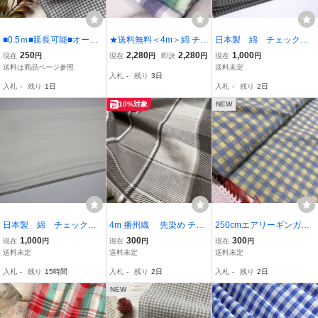
■0.5ｍ■延長可能■オーガ
★送料無料＜4m＞綿 チェ
日本製 綿 チェック
ニック100％■オー■ガニ
ック 綿チェック 生地 綿1
柄 生地 薄 ５ｍ N7
250
2,280
2,280
1,000
現在
円
現在
円
即決
円
現在
円
ックガーゼミニギンガ
00％ チェック生地 コット
77
送料は商品ページ参照
送料未定
入札
-
残り
3日
ム ◇ねいびー
ン 緑 紫 グリーン パープ
入札
-
残り
1日
入札
-
残り
2日
ル 安い 激安 お得 アウト
レット価格
10%対象
NEW
日本製 綿 チェック
4m 播州織 先染め チェ
250cmエアリーギンガ
柄 生地 やや薄 ５
ック柄 ツイル 生地 柔
ム チェック 生地 先
1,000
300
300
現在
円
現在
円
現在
円
ｍ N784
らかめ
染め 生地
送料未定
送料未定
送料未定
入札
-
残り
15時間
入札
-
残り
2日
入札
-
残り
2日
NEW