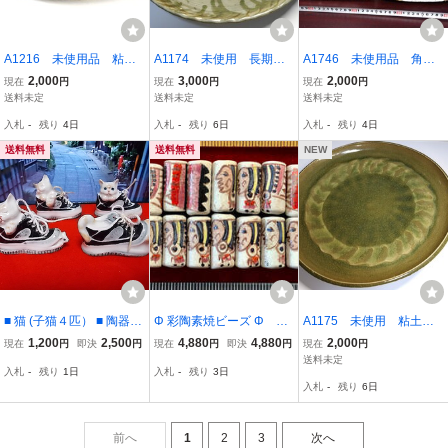
A1216 未使用品 粘土
A1174 未使用 長期保
A1746 未使用品 角
工芸完成品 陶芸 大
管品 粘土工芸完成品
皿 粘土工芸完成品 珍
2,000
3,000
2,000
現在
円
現在
円
現在
円
鉢 花器 メダカ鉢 水
粘土工芸 陶芸 美品
品 粘土工芸
送料未定
送料未定
送料未定
鉢 睡蓮鉢 大きい鉢
大皿 直径/39cm
入札
-
残り
4日
入札
-
残り
6日
入札
-
残り
4日
和食器 直径/29×高さ/9c
m
送料無料
送料無料
NEW
■ 猫 (子猫４匹） ■ 陶器の
Φ 彩陶素焼ビーズ Φ 10
A1175 未使用 粘土工
ミニチュア タイ王国製
0玉で1単位 約8㎜×16㎜
芸完成品 大皿陶芸 粘
1,200
2,500
4,880
4,880
2,000
現在
円
即決
円
現在
円
即決
円
現在
円
円柱型玉 手作り インディ
土工芸 直径/約44cm
送料未定
入札
-
残り
1日
入札
-
残り
3日
アン紋様 手芸 ネックレス
入札
-
残り
6日
ブレス アクセサリー イン
テリア材料
前へ
1
2
3
次へ