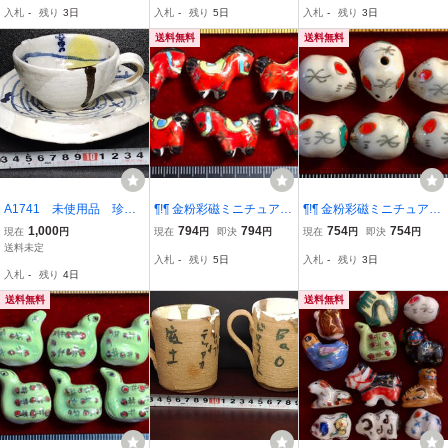
ピッチャー ジャグ ピシェ
蓮鉢 花器 直径/31×高
蓮鉢 水鉢 外径/35cm×
入札
-
残り
3日
入札
-
残り
5日
入札
-
残り
3日
ナチュラル インテリア ブ
さ/11cm 重量/2900ｇ
高さ/9.5cm
ロカント
送料無料
送料無料
A1741 未使用品 珍
¶!¶ 金粉彩磁ミニチュアワ
¶!¶ 金粉彩磁ミニチュアワ
品 カップ＆ソーサー
ールド - 6個で1単位 干支
ールド - 6個1単位を 干支
1,000
794
794
754
754
現在
円
現在
円
即決
円
現在
円
即決
円
粘土工芸完成品 粘土工
の赤午馬 ¶!¶ 赤釉兵馬俑
の子鼠 ¶!¶ 白磁に可愛い
送料未定
入札
-
残り
5日
入札
-
残り
3日
芸品
風馬模様金粉縁取り 手作
鼠模様金粉縁取り 手作り
入札
-
残り
4日
手芸 工芸 インテリア 趣
手工芸 インテリア 趣味
味
服飾
送料無料
送料無料