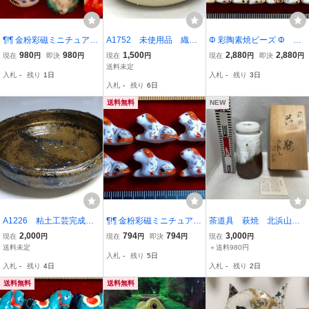
¶!¶ 金粉彩磁ミニチュアワ
A1752 未使用品 織部
Φ 彩陶素焼ビーズ Φ 60
ールド - 7種類で1単位 ¶!¶
焼風 花器 盛鉢 和食
玉で1単位 約8㎜×16㎜
980
980
1,500
2,880
2,880
現在
円
即決
円
現在
円
現在
円
即決
円
白磁彩釉色とりどり7種
器 植木鉢 粘土工芸完
円柱型玉 手作り インディ
送料未定
入札
-
残り
1日
入札
-
残り
3日
縁起物ミニチュア 手作
成品 粘土工芸 （約）
アン紋様 手芸 ネックレス
入札
-
残り
6日
り 手芸 工芸 インテリ
外径/18ⅹ高さ/6cm
ブレス アクセサリー イン
ア 趣味
テリア材料
送料無料
NEW
A1226 粘土工芸完成
¶!¶ 金粉彩磁ミニチュアワ
茶道具 萩焼 北浜山
品 大鉢 花器 メダカ
ールド - 6個で1単位 12干
御台場窯 名工 渋谷 泥詩
2,000
794
794
3,000
現在
円
現在
円
即決
円
現在
円
鉢 水鉢 睡蓮鉢 直径/
支の戌狗 ¶!¶ 白磁に戌狗
作 花瓶 共箱 管理番
送料未定
＋送料980円
入札
-
残り
5日
32×高さ/9cm 重量/2500
模様金粉縁取り 手作り 手
号758-5
入札
-
残り
4日
入札
-
残り
2日
ｇ
芸 工芸 インテリア 趣味
送料無料
送料無料