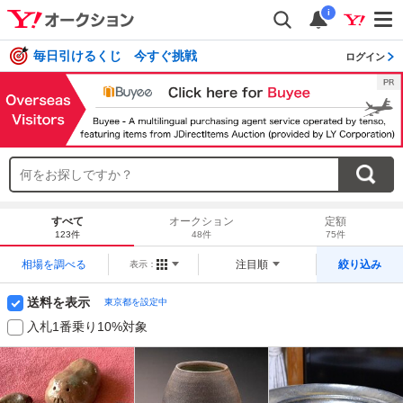
i
毎日引けるくじ 今すぐ挑戦
ログイン
すべて
オークション
定額
123件
48件
75件
相場を調べる
注目順
絞り込み
表示：
送料を表示
東京都を設定中
入札1番乗り10%対象