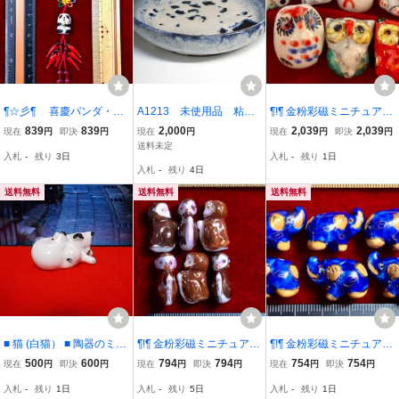
¶☆彡¶ 喜慶パンダ・多
A1213 未使用品 粘土
¶!¶ 金粉彩磁ミニチュアワ
子多福のストラップ③
工芸完成品 大鉢 花
ールド - 7種を3セット21
839
839
2,000
2,039
2,039
現在
円
即決
円
現在
円
現在
円
即決
円
¶☆彡¶ 超可愛くてめで
器 和食器 陶芸 直径/
体で1単位 ¶!¶ 白磁彩釉色
送料未定
入札
-
残り
3日
入札
-
残り
1日
たい 掛飾り お守り 手芸
28.5cm
とりどり7種縁起物ミニチ
入札
-
残り
4日
お土産 お祝い
ュアb 手作 手芸 工芸 装飾
趣味
送料無料
送料無料
送料無料
■ 猫 (白猫） ■ 陶器のミニ
¶!¶ 金粉彩磁ミニチュアワ
¶!¶ 金粉彩磁ミニチュアワ
チュア タイ王国製
ールド - 6個で1単位 12干
ールド - 6個を1単位とし
500
600
794
794
754
754
現在
円
即決
円
現在
円
即決
円
現在
円
即決
円
支の申猿 ¶!¶ 褐色釉に申
て ¶!¶ 深藍釉に彩磁金粉
入札
-
残り
1日
入札
-
残り
5日
入札
-
残り
1日
猿模様金粉縁取り 手作り
縁取りの象さん模様a 手