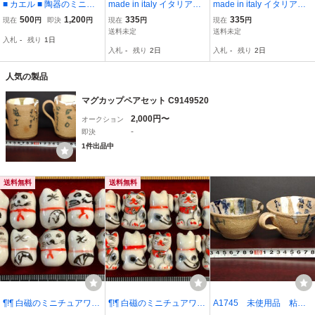
■ カエル ■ 陶器のミニチ
made in italy イタリア製
made in italy イタリア製
ュア タイ王国製（送料
ハンドメイド 女性 陶器絵
ハンドメイド 女性 陶器絵
500
1,200
335
335
現在
円
即決
円
現在
円
現在
円
込み）
14×10.5×3㎝ 126g 紙粘
10×8×2.5㎝ 81g 紙粘土
送料未定
送料未定
入札
-
残り
1日
土 粘土 陶器 陶芸 絵画 骨
粘土 陶器 陶芸 絵画 骨董
入札
-
残り
2日
入札
-
残り
2日
董品 壁飾 西洋陶器 (2088
品 壁飾 西洋陶器 (20893)
6)
人気の製品
マグカップペアセット C9149520
2,000円〜
オークション
-
即決
1件出品中
送料無料
送料無料
¶!¶ 白磁のミニチュアワー
¶!¶ 白磁のミニチュアワー
A1745 未使用品 粘土