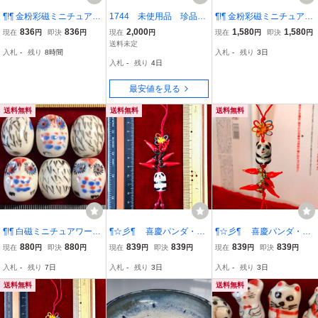
¶!¶ 金粉彩磁ミニチュアワ
1744 未使用品 珍品
¶!¶ 金粉彩磁ミニチュアワ
ールド - 6個1単位を 干支
マグカップ ペアセッ
ールド その四- 12干支セ
836
836
2,000
1,580
1,580
現在
円
即決
円
現在
円
現在
円
即決
円
の巳蛇 ¶!¶ 緑釉に巳蛇模
ト 2点セット 粘土工芸
ットで1単位 ¶!¶ フルセッ
送料未定
入札
-
残り
8時間
入札
-
残り
3日
様金粉縁取り 手作り 手芸
完成品 粘土工芸
トの12干支彩磁金粉縁取
入札
-
残り
4日
工芸 インテリア 趣味 服
り 手作り 手工芸 インテ
飾
リア趣味
最安値を見る
送料無料
送料無料
送料無料
¶!¶ 白磁ミニチュアワール
¶☆彡¶ 喜慶パンダ・多
¶☆彡¶ 喜慶パンダ・多
ド - 6個1単位を 不苦労の
子多福のストラップ①
子多福のストラップ②
880
880
839
839
839
839
現在
円
即決
円
現在
円
即決
円
現在
円
即決
円
フクロウ ¶!¶ 白磁にフク
¶☆彡¶ 超可愛くてめで
¶☆彡¶ 超可愛くてめで
入札
-
残り
7日
入札
-
残り
3日
入札
-
残り
3日
ロウ 又は達磨？模様 手
たい一品 掛飾 お守り 手
たい 掛飾り お守り 手芸
作 手芸 工芸 インテリア
芸 お土産 お祝い
お土産 お祝い
送料無料
送料無料
趣味