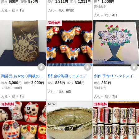
ルド - 10個で1単位 招福
ルド - 10個で1単位を 招
工芸完成品 珍品 粘土
980
980
1,311
1,311
1,000
現在
円
即決
円
現在
円
即決
円
現在
円
の招き猫 ¶!¶ 白磁に招福
福の招き猫 ¶!¶ 白磁に招
工芸品 2点セット ペア
送料未定
入札
-
残り
3日
入札
-
残り
8時間
の招き猫その二 手作り 手
福招き猫その三 手作り 手
セット
入札
-
残り
4日
芸 工芸 インテリア 趣味
芸 工芸 インテリア 趣味
送料無料
陶芸品 あやめ◇陶板のつ
¶!¶ 金粉彩磁ミニチュアワ
創作 手作り ハンドメイド
いたて◇手工芸作家物◇
ールド - 6個で1単位 干支
ハンドクラフト 手工芸 K
3,000
3,000
836
836
861
現在
円
即決
円
現在
円
即決
円
現在
円
大物
の金午馬 ¶!¶ 金色釉に兵
umiko. T銘 お花 生け花 活
＋送料2,100円
送料未定
入札
-
残り
6日
馬俑風馬模様金粉縁取り
花 花束 フラワーベース
入札
-
残り
1日
入札
-
残り
5日
手作 手芸 工芸 インテリ
絵タイル アートタイル イ
ア 趣味
ンテリア
送料無料
NEW
送料無料