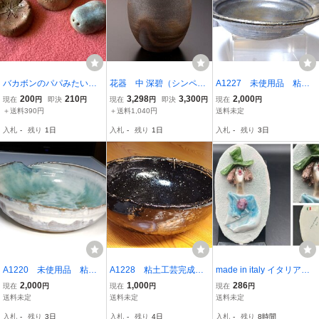
バカボンのパパみたいな
花器 中 深碧（シンペ
A1227 未使用品 粘土
陶製の謎の生物親子 手
キ）窯 NSA2
工芸完成品 大鉢 花
200
210
3,298
3,300
2,000
現在
円
即決
円
現在
円
即決
円
現在
円
作り作家作品
器 メダカ鉢 睡蓮鉢
＋送料390円
＋送料1,040円
送料未定
水鉢 直径/40×高さ/10.5
入札
-
残り
1日
入札
-
残り
1日
入札
-
残り
3日
cm 重量/3900ｇ 鉢
A1220 未使用品 粘土
A1228 粘土工芸完成
made in italy イタリア製
工芸完成品 陶芸 大
品 陶芸 大鉢 盛鉢
ハンドメイド ピエロ 陶器
2,000
1,000
286
現在
円
現在
円
現在
円
鉢 花器 メダカ鉢 水
花器 和食器 直径/24〜
絵 15.5×8.5×3㎝ 105g 紙
送料未定
送料未定
送料未定
鉢 睡蓮鉢 めだか鉢
25.5cm 高さ/10cm 重
粘土 粘土 陶器 絵画 古玩
入札
-
残り
3日
入札
-
残り
4日
入札
-
残り
8時間