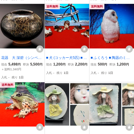
直径/33cm×高さ/9〜10cm
量/2100ｇ
壁飾 西洋陶器 （20892)
送料無料
送料無料
花器 大 深碧（シンペ
■ 犬 (コッカー犬5匹) ■ 陶
■ ふくろう ■ 陶器のミニ
キ）窯 NSA1
器のミニチュア タイ王
チュア タイ王国製
5,498
5,500
1,200
2,200
500
1,200
現在
円
即決
円
現在
円
即決
円
現在
円
即決
円
国製
＋送料1,340円
入札
-
残り
1日
入札
-
残り
1日
入札
-
残り
1日
送料無料