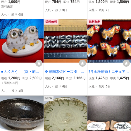
粘土工芸完成品 陶芸
ールド - 6個で1単位 干支
製 馬の置物 飾り ブッ
1,000
754
754
1,500
1,500
現在
円
現在
円
即決
円
現在
円
即決
円
粘土工芸 鉢 直径/約18
の辰龍 ¶!¶ 黄色釉に辰龍
クマーク 栞 バッグチ
送料未定
入札
-
残り
3日
入札
-
残り
2日
cm
模様金粉縁取り 手作り 手
ャーム 置物 キーホルダー
入札
-
残り
6日
芸 工芸 インテリア 趣味
馬 チャーム
服飾
送料無料
送料無料
■ ふくろう （塩・胡椒
Φ 彩陶素焼ビーズ Φ 50
¶!¶ 金粉彩磁ミニチュアワ
入れ） ■ 陶器のミニチュ
玉で1単位 約7×23㎜円
ールド - 12個で1単位 12
1,200
2,500
2,166
2,166
1,425
1,425
現在
円
即決
円
現在
円
即決
円
現在
円
即決
円
ア
柱玉 手作り 黒釉アフリカ
干支の金午馬 ¶!¶ 金色釉
＋送料520円
入札
-
残り
6日
入札
-
残り
5日
風紋様 手芸 ネックレス
に兵馬俑風馬模様金粉縁
入札
-
残り
1日
ブレス アクセサリー イン
取り 手作 手工芸 インテ
テリア材料
リア 趣味
NEW