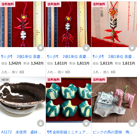
手芸 工芸 インテリア 趣
作り 手芸 工芸 インテリ
送料無料
送料無料
送料無料
味
ア 趣味
¶☆彡¶ 2個1単位 喜慶パ
¶☆彡¶ 2個1単位 喜慶パ
¶☆彡¶ 2個1単位 喜慶パ
ンダ・多子多福のストラ
ンダ・多子多福のストラ
ンダ・多子多福のストラ
1,542
1,542
1,611
1,611
1,611
1,611
現在
円
即決
円
現在
円
即決
円
現在
円
即決
円
ップ① ¶☆彡¶ 超可愛
ップ③ ¶☆彡¶ 超可愛
ップ② ¶☆彡¶ 超可愛
入札
-
残り
3日
入札
-
残り
3日
入札
-
残り
3日
くてめでたい 掛飾 お守
くてめでたい 掛飾 お守
くてめでたい 掛飾 お守
手芸 お土産 お祝
手芸 お土産 お祝
手芸 お土産 お祝
NEW
送料無料
送料無料
A1172 未使用 盛鉢
¶!¶ 金粉彩磁ミニチュアワ
ピンクの馬の置物 陶器