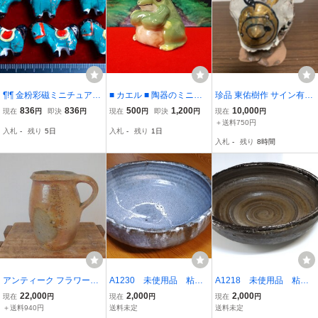
¶!¶ 金粉彩磁ミニチュアワ
■ カエル ■ 陶器のミニチ
珍品 東佑樹作 サイン有
ールド - 6個で1単位 12干
ュア タイ王国製 （送
粘土工芸 オブジェ 陶芸
836
836
500
1,200
10,000
現在
円
即決
円
現在
円
即決
円
現在
円
支の緑午馬 ¶!¶ 緑釉に兵
料込み）
＋送料750円
入札
-
残り
5日
入札
-
残り
1日
馬俑風馬模様金粉縁取り
入札
-
残り
8時間
手作 手芸 工芸 インテリ
ア 趣味
アンティーク フラワーベ
A1230 未使用品 粘土
A1218 未使用品 粘土
ース フランス製 ノルマン
工芸完成品 陶芸 大
工芸完成品 陶芸 大
22,000
2,000
2,000
現在
円
現在
円
現在
円
ディー地方 花器 ポット
鉢 メダカ鉢 水鉢 睡
鉢 花器 メダカ鉢 睡
＋送料940円
送料未定
送料未定