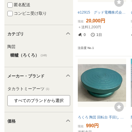
匿名配送
e12915 グッド電機株式会社 らくらく 電機ろくろ 陶芸 動作確認済
コンビニ受け取り
20,000円
現在
＋送料1,200円
カテゴリ
0
1日
陶芸
注目度 No.1
轆轤（ろくろ）
(148)
メーカー・ブランド
タカラトミーアーツ
(1)
ろくろ 陶芸 回転台 手回し 手動 中古現状品 (80s)
価格
990円
現在