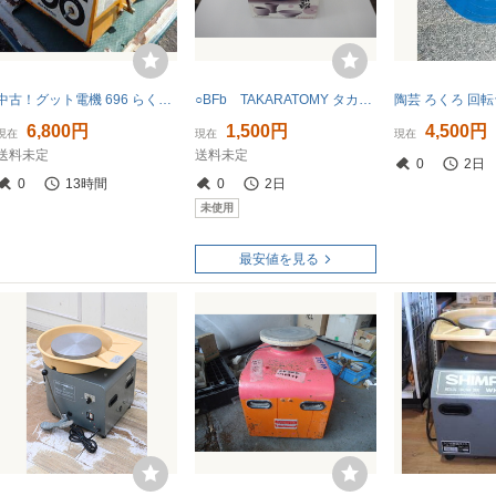
中古！グット電機 696 らくらく2型 RAKURAKU ロクロ 電気ろくろ 100V 50/60Hz 150/110W 陶芸 ハンドメイド
○BFb TAKARATOMY タカラトミー ろくろ倶楽部 開封未使用 鳥取県 引取歓迎
6,800円
1,500円
4,500円
現在
現在
現在
送料未定
送料未定
0
2日
0
13時間
0
2日
未使用
最安値を見る