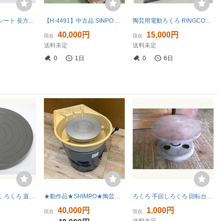
陶芸 すべり止めシート 長方形型 吸水 セーム革 黄色 PVA 電動ろくろ 手ろくろ 作陶 器 お皿 食器 削り 陶芸教室 資材 マット
【H-4491】中古品 SINPO シンポ 陶芸 電動ろくろ RK-3D型 陶芸 正逆回転 静音 100V ペダルレバー式【引き取り限定・静岡県浜松市】
陶芸用電動ろくろ RINGCONE PK-2C 台直径30cm 左右両回転可 シンポ工業株式会社製
40,000円
15,000円
現在
現在
送料未定
送料未定
0
1日
0
6日
■陶芸 粘土 手回し ろくろ 直径220mm 22cm 高さ46mm 3.5kg ④ ベアリング内蔵 手廻しロクロ 手動
★動作品★SHIMPO★陶芸ろくろ★RK-88形★電動ろくろ★ドベ受け付属★粘土工芸★ろくろ★美術★轆轤★陶芸★100V★シンポ★SR(W494)
ろくろ 手回しろくろ 回転台 陶芸 鉄製 手回し 手動 轆轤 ロクロ 経年品
40,000円
1,000円
現在
現在