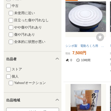
中古
未使用に近い
目立った傷や汚れなし
やや傷や汚れあり
傷や汚れあり
全体的に状態が悪い
シンポ製 電動ろくろ用 RKシリーズ 軽合金製テーブル 径300mm 中古 送料無料
7,500円
現在
出品者
0
10時間
ストア
個人
Yahoo!オークション
出品地域