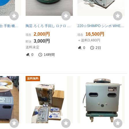
陶芸 ろくろ 回転台 手動 轆轤 陶芸用品 鉄製 中古 ロクロ 手回し 手回しろくろ 送料込み 新潟発
陶芸 ろくろ 手回し ロクロ サイズ 約25cm × 5.5cm 陶芸用 回転台 鉄製 手回しろくろ 手動 轆轤 回転OK ig628③
220☆SHIMPO シンポ WHEEL 21 陶芸ろくろ RK-2X形◇3K-942
2,000円
16,500円
現在
現在
＋送料3,480円
3,000円
即決
送料未定
0
2日
0
14時間
送料無料