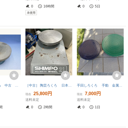
0
16時間
0
5日
未使用
手回し式 ろくろ 中古 轆轤
［中古］ 陶芸ろくろ 日本電産シンポ
手回しろくろ 手動 金属製 陶芸 陶芸用品 回転台(中古)
25,800円
7,000円
現在
現在
送料未定
送料未定
間
0
2時間
0
1日