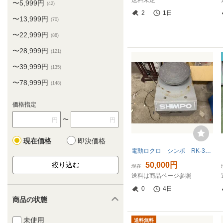
送料未定
〜5,999円
(42)
2
1日
〜13,999円
(70)
〜22,999円
(88)
〜28,999円
(121)
〜39,999円
(135)
〜78,999円
(148)
価格指定
〜
円
円
現在価格
即決価格
電動ロクロ シンポ RK-3D 陶芸ろくろ SIMPO
50,000円
現在
送料は商品ページ参照
0
4日
商品の状態
未使用
送料無料