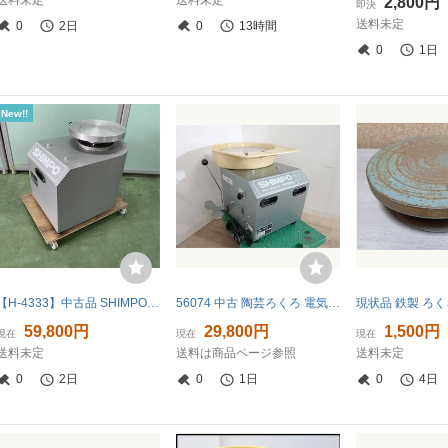
送料未定
送料未定
2,800円
即決
送料未定
0
2日
0
13時間
0
1日
New!!
【H-4333】中古品 SHIMPO 日本電産シンポ 電動 陶芸ろくろ RK-3D 100V 50/60Hz共用【引き取り限定・静岡県浜松市】
56074 中古 陶芸ろくろ 電気ろくろ SHIMPO シンポ RK-2X ドベ受け付属 100V 無段変速 軽合金製 径300mm 電動 工芸 戸田市 動作確認済 ①
59,800円
29,800円
1,500円
現在
現在
現在
送料未定
送料は商品ページ参照
送料未定
0
2日
0
1日
0
4日