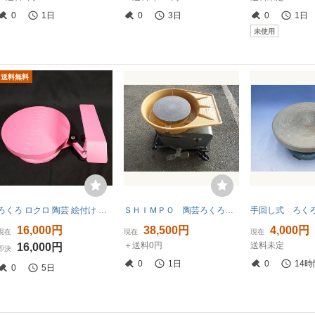
0
1日
0
3日
0
1日
未使用
送料無料
ろくろ ロクロ 陶芸 絵付け ライン引き ターンテーブル 回転テーブル 陶芸 径25cm
ＳＨＩＭＰＯ 陶芸ろくろ ＲＫ-８８Ｃ ドベ受け付き 電気ろくろ 送料別途請求（5983）
16,000円
38,500円
4,000円
現在
現在
現在
＋送料0円
送料未定
16,000円
即決
0
1日
0
14時
0
5日