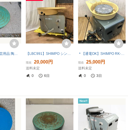
ろくろ 手回し 陶芸用品 陶芸道具 轆轤 回転台 外径25ｃｍ
【LBC991】SHIMPO シンポ 陶芸ろくろ PK-88B形 電動ろくろ 轆轤 ロクロ 100V 動作OK
＊【通電OK】SHIMPO RK-88 陶芸ろくろ 電動ろくろ ドベ受け付 100V 粘土工芸 轆轤 シンポ 現状品
20,000円
25,000円
現在
現在
送料未定
送料未定
0
6日
0
3日
New!!