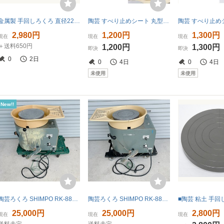
金属製 手回しろくろ 直径22cm 3.4kg
陶芸 すべり止めシート 丸型 吸水 セーム革 黄色 PVA 電動ろくろ 手ろくろ 作陶 器 お皿 食器 削り 陶芸教室 資材 マット
2,980円
1,200円
1,300円
現在
現在
現在
＋送料650円
1,200円
1,300円
即決
即決
0
2日
0
4日
0
4日
未使用
未使用
New!!
陶芸ろくろ SHIMPO RK-88C 100V ろくろ シンポ 陶芸 電動ろくろ 【動作確認済】
陶芸ろくろ SHIMPO RK-88C 100V ろくろ シンポ 陶芸 電動ろくろ 【動作確認済み】 No.1
25,000円
25,000円
2,800円
現在
現在
現在