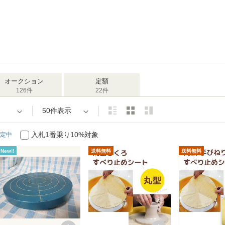
オークション
定額
126件
22件
50件表示
入札1番乗り10%対象
定中
New!!
送料無料
送料無料