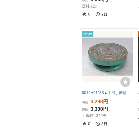
即決
送料未定
0
2日
New!!
8019H01*8B▲手回し轆轤 ろくろ 直径約22cm 回転台 陶芸 金属製 手動 陶芸道具
3,298円
現在
3,300円
即決
＋送料1,340円
0
5日