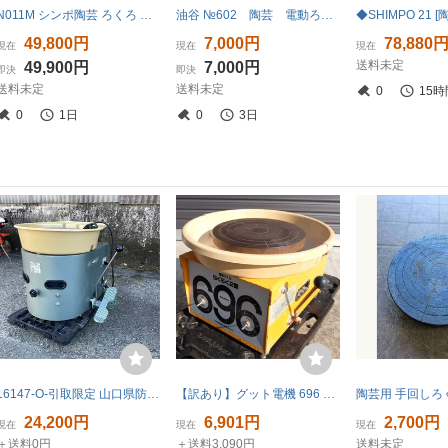
N011M シンポ陶芸 ろくろ 陶芸ろくろ 電動ろくろ RK-88形
油谷 №602 陶芸 電動ろくろ シンポ RK2C型 轆轤 回転ろくろ SINPO 100V 200W ターンテーブル 焼き物 器 中古
49,800円
7,000円
78,880
現在
現在
現在
送料未定
49,900円
7,000円
即決
即決
送料未定
送料未定
0
15時
0
1日
0
3日
16147-O-引取限定 山口県防府市 SHIMPO シンポ 陶芸ろくろ 電動ろくろ RK-88形 陶芸 ろくろ 動作確認済み 引取限定
【訳あり】グット電機 696 らくらく2型 RAKURAKU ロクロ ろくろ 轆轤 電気 電動 100V 50/60Hz 150/110W 陶芸 コンパクト 回転台 テーブル
24,200円
6,901円
2,700円
現在
現在
現在
＋送料0円
＋送料3,090円
送料未定