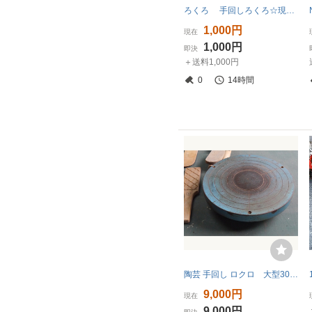
ろくろ 手回しろくろ☆現状品☆在庫あり☆
1,000円
現在
1,000円
即決
＋送料1,000円
0
14時間
陶芸 手回し ロクロ 大型30φ㎝ H75mm
9,000円
現在
9,000円