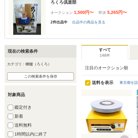
ろくろ倶楽部
1,500円〜
5,265円〜
オークション
即決
2件出品中
出品中の商品を見る
すべて
現在の検索条件
148件
カテゴリ：轆轤（ろくろ）
注目のオークション順
この検索条件を保存
送料を表示
東京都を設
対象商品
鑑定付き
新着
送料無料
1時間以内に終了