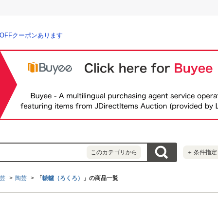
％OFFクーポンあります
このカテゴリから
＋
条件指定
芸
陶芸
「
轆轤（ろくろ）
」の商品一覧