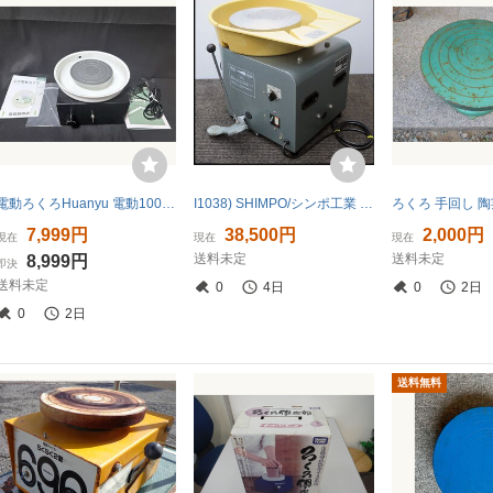
電動ろくろHuanyu 電動100Vろくろミニ 陶芸無段変速 小型卓上（黒）
I1038) SHIMPO/シンポ工業 電動 陶芸ろくろ RK-88形 AC100V 陶芸/粘土/陶土/轆轤/工芸/図工/電動ろくろ/△
7,999円
38,500円
2,000円
現在
現在
現在
送料未定
送料未定
8,999円
即決
送料未定
0
4日
0
2日
0
2日
送料無料