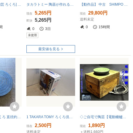
◆SHIMPO 21 [陶芸 ろくろ] 大型電動ろくろ RK-2X 工業用の無断変速機◆
タカラトミー 陶器が作れる ろくろ倶楽部 新品 未使用品 説明書付き 陶芸
【動作品】 中古 SHIMPO シンポ 陶芸ろくろ RK-88型 ドベ受け付属 陶芸 100V
円
5,265円
29,800円
現在
現在
送料未定
5,265円
即決
間
0
15時間
0
3日
未使用
最安値を見る
陶芸用 手回しろくろ 直径約22cm 鉄製 ターンテーブル 回転台 ろくろ 轆轤 陶芸 ロクロ 一部錆あり
1 TAKARA TOMY ろくろ倶楽部 タカラトミー 家庭用 お手軽 ろくろセット ハンドクラフト 粘土固いが水で戻せる ネットに出てる 未使用！
◇ご自宅で陶芸【電動轆轤（ろくろ）木製土台に円形回転台 回転確認済 回転台直径 15㎝】初心者から経験者、プロの陶芸家様まで！Q07103
2,500円
1,890円
現在
現在
送料未定
＋送料1,660円