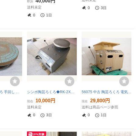
送料未定
40,000円
即決
送料未定
0
3日
0
1日
現状品 鉄製 ろくろ 手回し 陶芸用 回転台 轆轤 ロクロ
シンポ陶芸ろくろ◆RK-2X【引取り限定】
56075 中古 陶芸ろくろ 電気ろくろ SHIMPO シンポ RK-2X ドベ受け付属 100V 無段変速 軽合金製 径300mm 電動 工芸 戸田市 動作確認済 ②
10,000円
29,800円
現在
現在
送料未定
送料は商品ページ参照
0
3日
0
1日
10%対象