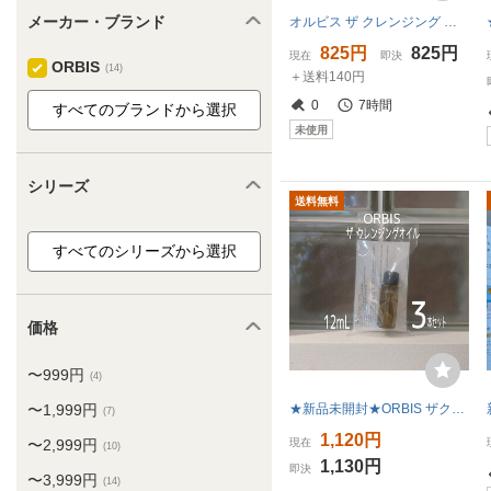
メーカー・ブランド
オルビス ザ クレンジング オイル 12ml サンプル ミニサイズ
825円
825円
現在
即決
ORBIS
(14)
＋送料140円
0
7時間
未使用
シリーズ
送料無料
価格
〜999円
(4)
〜1,999円
★新品未開封★ORBIS ザクレンジングオイル 12ml×3本セット★メイク落とし★オルビス★ザ クレンジングオイル★
(7)
1,120円
〜2,999円
現在
(10)
1,130円
即決
〜3,999円
(14)