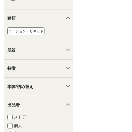
種類
ローション・リキッド
肌質
特徴
本体/詰め替え
出品者
ストア
個人