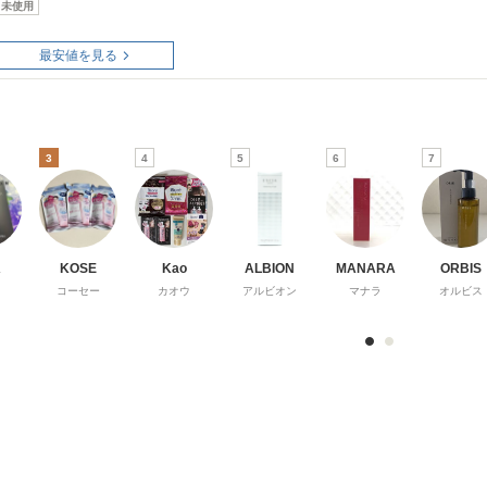
未使用
最安値を見る
3
4
5
6
7
A
KOSE
Kao
ALBION
MANARA
ORBIS
コーセー
カオウ
アルビオン
マナラ
オルビス