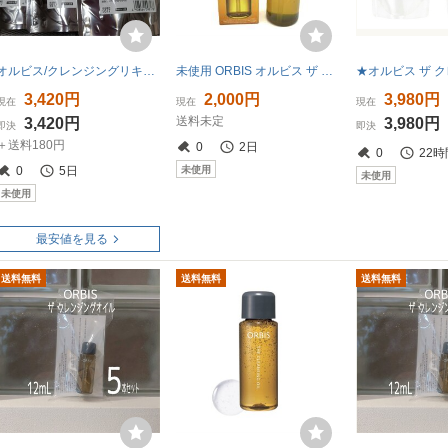
オルビス/クレンジングリキッド/3袋
未使用 ORBIS オルビス ザ クレンジング オイル 120ml C225
3,420円
2,000円
3,980円
現在
現在
現在
送料未定
3,420円
3,980円
即決
即決
＋送料180円
0
2日
0
22時
未使用
0
5日
未使用
未使用
最安値を見る
送料無料
送料無料
送料無料