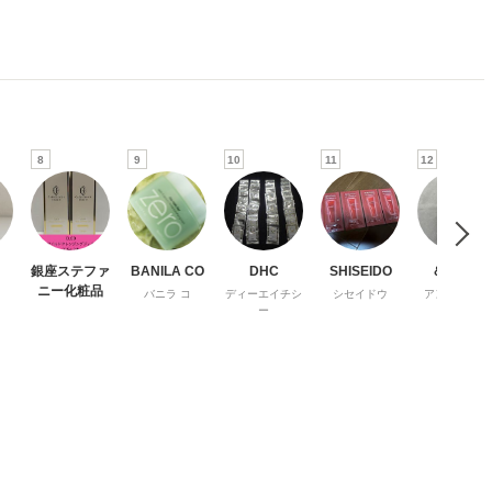
8
9
10
11
12
銀座ステファ
BANILA CO
DHC
SHISEIDO
＆honey
ニー化粧品
バニラ コ
ディーエイチシ
シセイドウ
アンドハニー
ー