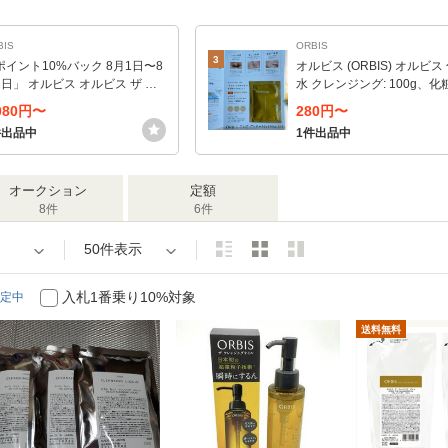
BIS
ORBIS
3
ポイント10%バック 8月1日〜8
オルビス (ORBIS) オルビス
2日」 オルビス オルビス ザ ク
水 クレンジング: 100g、化粧
ンジング オイル (詰替え/無香
80mL、洗顔料: 14g、保湿液:
,080円〜
280円〜
 110mL
件出品中
1件出品中
オークション
定額
8件
6件
50件表示
入札1番乗り10%対象
定中
送料無料