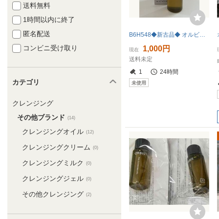
送料無料
1時間以内に終了
匿名配送
B6H548◆新古品◆ オルビス ORBIS オルビス ザ クレンジング オイル クレンジング 120ml
コンビニ受け取り
1,000円
現在
送料未定
1
24時間
カテゴリ
未使用
クレンジング
その他ブランド
(14)
クレンジングオイル
(12)
クレンジングクリーム
(0)
クレンジングミルク
(0)
クレンジングジェル
(0)
その他クレンジング
(2)