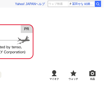
Yahoo! JAPAN
ヘルプ
冨田せな 結婚発表
マイオク
ウォッチ
出品