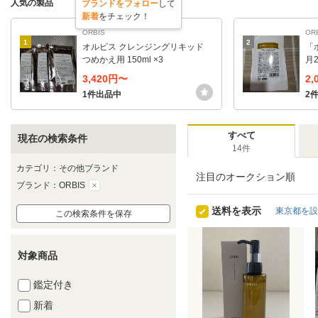
人気の製品
ブランドをフォロー
して
新着
をチェック！
ORBIS
OR
1
2
オルビス クレンジングリキッド
「
つめかえ用 150ml ×3
月
レ
3,420円〜
2
料)
1件出品中
2
すべて
現在の検索条件
14件
カテゴリ：その他ブランド
注目のオークション順
ブランド：ORBIS
送料を表示
東京都を設
この検索条件を保存
対象商品
鑑定付き
新着