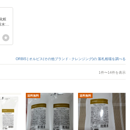
 化粧
水: 1
 9g
ORBIS | オルビス(その他ブランド - クレンジング)の
落札相場を調べる
1件〜14件を表示
送料無料
送料無料