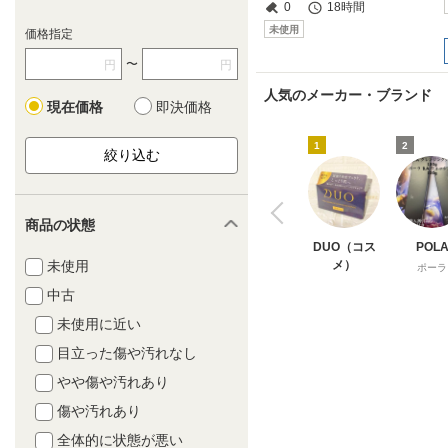
0
18時間
未使用
価格指定
〜
円
円
人気のメーカー・ブランド
現在価格
即決価格
1
2
商品の状態
DUO（コス
POL
未使用
メ）
ポーラ
中古
未使用に近い
目立った傷や汚れなし
やや傷や汚れあり
傷や汚れあり
全体的に状態が悪い