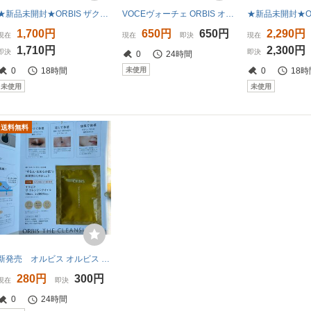
★新品未開封★ORBIS ザクレンジングオイル 12ml×5本セット★メイク落とし★オルビス★ザ クレンジングオイル★
VOCEヴォーチェ ORBIS オルビス ザクレンジングオイル ミニボトル[12ml]2025年7月号増刊 付録限定 日本初超微粒子技術 ポーラ メイク落とし
1,700円
650円
650円
2,290円
現在
現在
即決
現在
1,710円
2,300円
即決
即決
0
24時間
未使用
0
18時間
0
18時
未使用
未使用
送料無料
新発売 オルビス オルビス ザ クレンジングオイル サンプル 送料無料
280円
300円
現在
即決
0
24時間