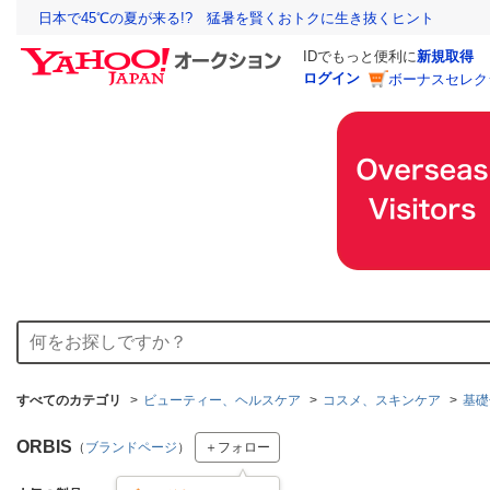
日本で45℃の夏が来る!? 猛暑を賢くおトクに生き抜くヒント
IDでもっと便利に
新規取得
ログイン
ボーナスセレク
すべてのカテゴリ
ビューティー、ヘルスケア
コスメ、スキンケア
基礎
ORBIS
（
ブランドページ
）
＋フォロー