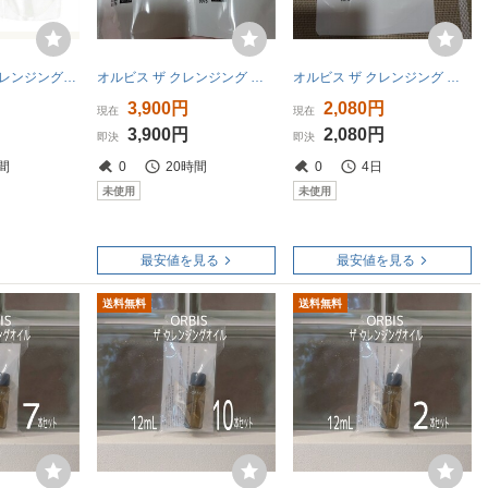
★オルビス ザ クレンジングオイル つめかえ用×2個★匿名配送★送料込み
オルビス ザ クレンジング オイル (詰替え/無香料) 110mL2袋詰め替え
オルビス ザ クレンジング オイル つめかえ用 110ml
3,900円
2,080円
現在
現在
3,900円
2,080円
即決
即決
間
0
20時間
0
4日
未使用
未使用
最安値を見る
最安値を見る
送料無料
送料無料