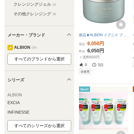
クレンジングジェル
(1)
その他クレンジング
(6)
メーカー・ブランド
新品★ALBION イグニス ブライト エフフォーリア マッサージ＆クレンジングクリーム 180g★
6,050円
現在
ALBION
(15)
6,050円
即決
＋送料600円
0
3日
未使用
シリーズ
New!!
ALBION
EXCIA
INFINESSE