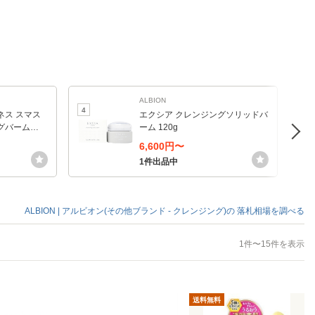
ALBION
4
5
ネス スマス
エクシア クレンジングソリッドバ
グバーム
ーム 120g
ッサージ料〉
6,600円〜
1件出品中
ALBION | アルビオン(その他ブランド - クレンジング)の
落札相場を調べる
1件〜15件を表示
送料無料