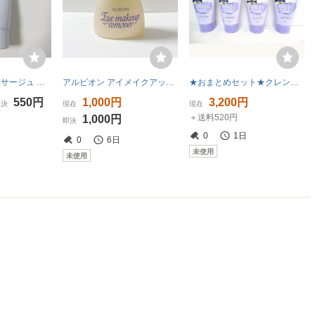
アルビオン / エクサージュ クリアリィ クレンジングクリーム W クレンジングクリーム 18ｇ
アルビオン アイメイクアップリムーバー 80ml クレンジング ポイントメイクリムーバー 定価1320円
★おまとめセット★クレンジングリサーチ★ウォッシュクレンジングA★120g×4個★新品未開封品★
550円
1,000円
3,200円
即決
現在
現在
＋送料520円
1,000円
即決
0
1日
0
6日
未使用
未使用