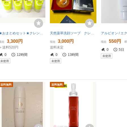
★おまとめセット★クレンジングリサーチ★ウォッシュクレンジングC★120g×4個★新品未開封品★
天然薬草洗顔ソープ クレンジング用 ２個セット
3,300円
3,000円
550円
現在
現在
現在
＋送料520円
送料未定
0
5日
0
12時間
0
13時間
未使用
未使用
未使用
送料無料
送料無料