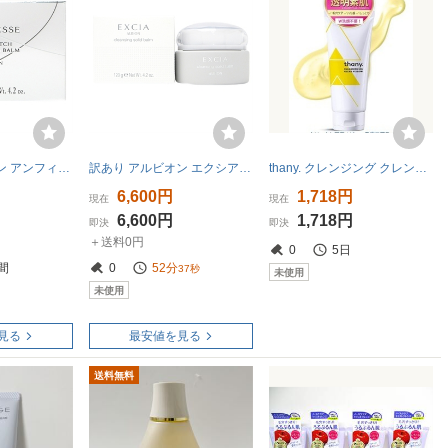
訳あり アルビオン アンフィネス スマストレッチ クレンジングバーム 120g
訳あり アルビオン エクシア クレンジング ソリッドバーム 120g
thany. クレンジング クレンジングジェル メイク落とし 5種のビタミンC誘導体 W洗顔不要 毛穴 角質 保湿 うるおい 透明感 柑橘の香り
6,600円
1,718円
現在
現在
6,600円
1,718円
即決
即決
＋送料0円
0
5日
間
0
52分
36秒
未使用
未使用
見る
最安値を見る
送料無料