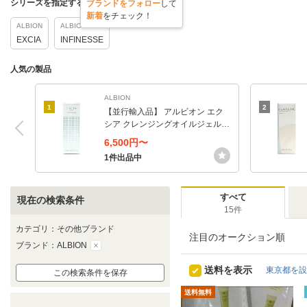
シリーズを指定する
ブランドをフォロー
して
新着
をチェック！
ALBION
ALBION
EXCIA
INFINESSE
人気の製品
ALBION
1
2
【並行輸入品】 アルビオン エク
シア クレンジングオイルジェル 1
50g (クレンジングジェル)
6,500円〜
1件出品中
すべて
現在の検索条件
15件
カテゴリ：その他ブランド
注目のオークション順
ブランド：ALBION
送料を表示
東京都を設
この検索条件を保存
送料無料