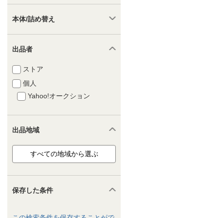
本体/詰め替え
出品者
ストア
個人
Yahoo!オークション
出品地域
保存した条件
この検索条件を保存することがで