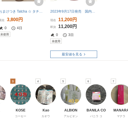
おまけつき Tatcha ☆ タチャ クレンジングオイル
2023年9月17日発売 国内正規品 アルビオン エクシア ジョイ アリュール クレンジングオイル180ml
3,800円
11,200円
現在
現在
11,200円
即決
0
4日
未使用
0
3日
未使用
最安値を見る
3
4
5
6
7
A
KOSE
Kao
ALBION
BANILA CO
MANAR
コーセー
カオウ
アルビオン
バニラ コ
マナラ