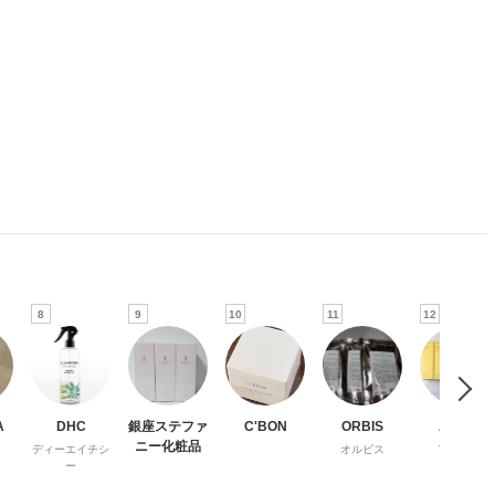
8
9
10
11
12
A
DHC
銀座ステファ
C'BON
ORBIS
Attenir
ニー化粧品
ディーエイチシ
オルビス
アテニア
ー