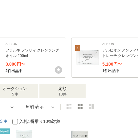
ALBION
ALBION
3
フラルネ フワリィ クレンジング
アルビオン アンフィ
オイル 200ml
トレッチ クレンジン
〈クレンジング料マ
3,000円〜
5,100円〜
120g
2件出品中
1件出品中
オークション
定額
5件
10件
50件表示
入札1番乗り10%対象
定中
New!!