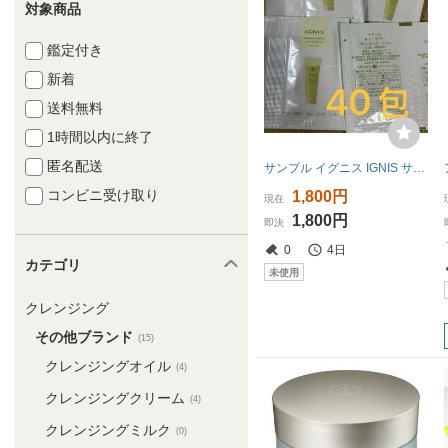
対象商品
鑑定付き
新着
送料無料
1時間以内に終了
匿名配送
サンプル イグニス IGNIS サニーサワー クレンジング メイク落とし 洗顔料ジュレ 40包入り
コンビニ受け取り
1,800円
現在
1,800円
即決
0
4日
カテゴリ
未使用
クレンジング
その他ブランド
(15)
クレンジングオイル
(4)
クレンジングクリーム
(4)
クレンジングミルク
(0)