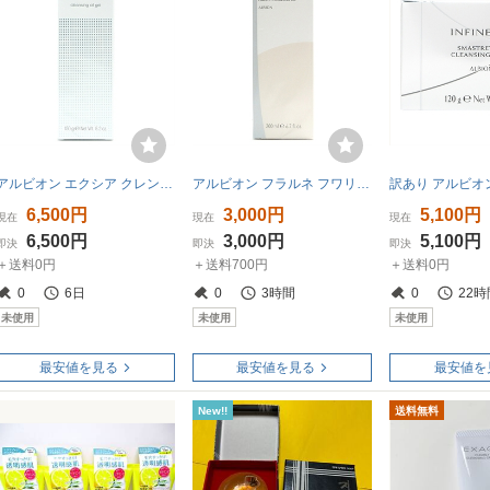
アルビオン エクシア クレンジングオイルジェル 150g
アルビオン フラルネ フワリィ クレンジングオイル 200ml
6,500円
3,000円
5,100円
現在
現在
現在
6,500円
3,000円
5,100円
即決
即決
即決
＋送料0円
＋送料700円
＋送料0円
0
6日
0
3時間
0
22時
未使用
未使用
未使用
最安値を見る
最安値を見る
最安値を
New!!
送料無料