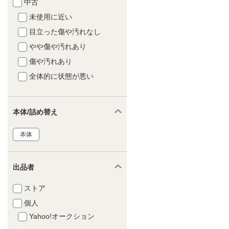
中古
未使用に近い
目立った傷や汚れなし
やや傷や汚れあり
傷や汚れあり
全体的に状態が悪い
本体/詰め替え
本体
出品者
ストア
個人
Yahoo!オークション