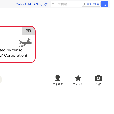
Yahoo! JAPAN
ヘルプ
冨安 報道
マイオク
ウォッチ
出品