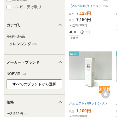
【2025年10月リニューアル】ノエビア エクストラ 薬用クレンジングフォーム 110g 〈4945022013927〉
コンビニ受け取り
7,128円
現在
7,150円
即決
カテゴリ
＋送料600円
0
2日
基礎化粧品
未使用
クレンジング
(10)
New!!
メーカー・ブランド
NOEVIR
(10)
価格
ノエビア N2 80 クレンジングローション 150ml 〈ふきとり用化粧品〉 [4945022010629]
1,100円
現在
〜2,999円
(4)
＋送料600円