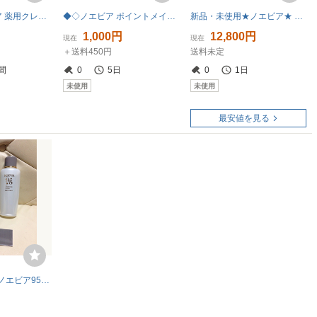
◆◇[19] ノエビア 薬用クレンジングフォーム 3点 120ｇ トゥブラン 未使用 08/031219ｍ◇◆
◆◇ノエビア ポイントメイクアップリムーバー 3個セット 送料450円◇◆
新品・未使用★ノエビア★ エクストラ 薬用クレンジングフォーム★2本セット
1,000円
12,800円
現在
現在
＋送料450円
送料未定
間
0
5日
0
1日
未使用
未使用
最安値を見る
未開封 NOEVIR ノエビア95 クレンジングローション 化粧水 150ml