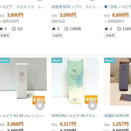
ノエビア エクストラ ミニセット6個
未使用 NOV ノブⅡ クレンジングクリーム 110ｇ
3,600円
3,000円
6,600円
現在
現在
現在
＋送料320円
送料未定
＋送料880円
0
3日
0
12時間
0
11時
未使用
未使用
未使用
New!!
New!!
New!!
ノエビア N1 80 クレンジングマッサージクリーム 110g 〈メイク落とし・マッサージクリーム〉 ふきとり用 [4945022010612]
NOEVIR/ノエビア 99プラス クレンジングマッサージゲルオイル 110g 〈メイク落とし・マッサージゲル(洗い流し用)〉
2,068円
4,317円
1,257円
現在
現在
現在