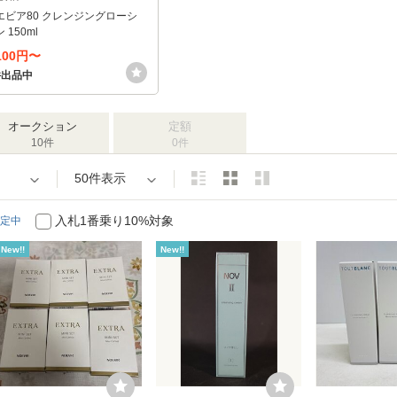
エビア80 クレンジングローシ
 150ml
,100円〜
件出品中
オークション
定額
10件
0件
50件表示
入札1番乗り10%対象
定中
New!!
New!!