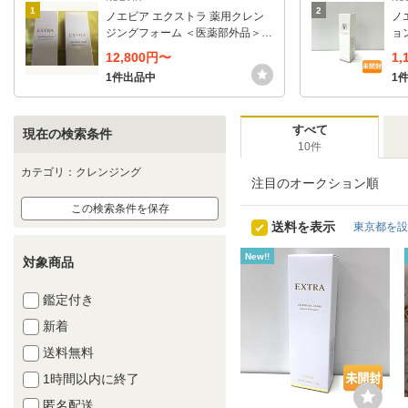
1
2
ノエビア エクストラ 薬用クレン
ノ
ジングフォーム ＜医薬部外品＞ 1
ョン
00g
12,800円〜
1
1件出品中
1
すべて
現在の検索条件
10件
カテゴリ：クレンジング
注目のオークション順
この検索条件を保存
送料を表示
東京都を設
New!!
対象商品
鑑定付き
新着
送料無料
1時間以内に終了
匿名配送