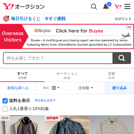
i
毎日引けるくじ 今すぐ挑戦
ログイン
すべて
オークション
定額
172件
81件
91件
相場を調べる
注目順
絞り込み
表示：
送料を表示
東京都を設定中
入札1番乗り10%対象
NEW
送料無料