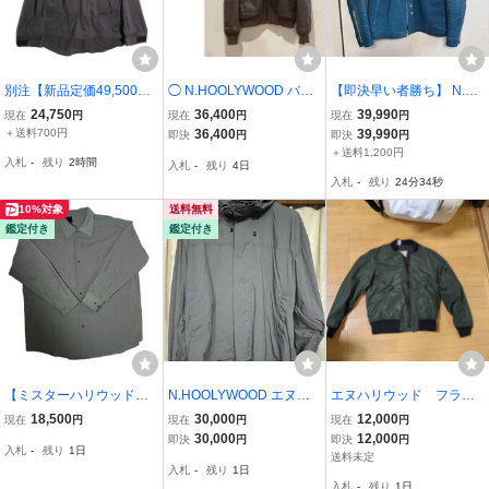
別注【新品定価49,500
◯ N.HOOLYWOOD バッ
【即決早い者勝ち】 N.H
円】N.HOOLYWOOD x W
ファロー G-1 フライト ジ
OOLYWOOD ミスターハ
24,750
36,400
39,990
現在
円
現在
円
現在
円
ILD THINGS ANORAK P
ャケット / エヌハリウッ
リウッド エヌハリウッド
＋送料700円
36,400
39,990
即決
円
即決
円
ULLOVER BLOUSON 40
ド レザー ムートン ボア
LEATHER RIDERS JACK
＋送料1,200円
入札
-
残り
2時間
入札
-
残り
4日
CHACOAL 9242-BL05-0
シガレットポケット ブラ
ET 流星レザーライダース
入札
-
残り
24分33秒
08 エヌハリウッド ワイル
ウン 36 #Sirchive
ジャケット ブルゾン
ドシングス
10%対象
送料無料
鑑定付き
鑑定付き
【ミスターハリウッド
N.HOOLYWOOD エヌハ
エヌハリウッド フライ
N.HOOLYWOOD】24AW
リウッド ナイロンジャケ
トジャケット MA-1 Ｌサ
18,500
30,000
12,000
現在
円
現在
円
現在
円
L／S BIG SHIRT ロングス
ット ミリタリー ブルゾン
イズ
30,000
12,000
即決
円
即決
円
入札
-
残り
1日
リーブ ビッグシャツ サ
マウンテンパーカー
送料未定
入札
-
残り
1日
イズ40
入札
-
残り
1日