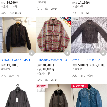
ッド エヌハリウッド LEA
タジャン アワードジャケ
トン ミリタリー シャツジ
19,990
送料未定
14,190
即決
円
即決
円
THER JACKET レザーナ
ット スタジアムジャンパ
ャケット カーキ 9231-BL
＋送料1,200円
＋送料0円
入札
-
残り
3時間
ポレオンジャケット ブル
ー ラムレザー ブラウン/
02-002
入札
-
残り
2時間
入札
-
残り
5日
ゾン バーガンディー
ベージュ系 メンズ 36
NEW
N.HOOLYWOOD MA-1 エ
9T5430/未使用品 N.HOO
Sサイズ アーカイブ ミ
ヌハリッド 中綿 ジャケッ
LYWOOD CPO BLOUSO
スターハリウッド×リーバ
11,900
38,280
5,000
5,000
現在
円
現在
円
現在
円
即決
円
ト サイズ38 992-BL01
N 2242-BL05-008 エヌハ
イス後染め 70505ブラ
送料未定
38,281
送料未定
即決
円
リウッド ブルゾン ジャケ
ック 黒 Gジャン エ
＋送料770円
入札
-
残り
1日
入札
-
残り
2時間
ット
ヌハリ LEVIS×N.HOLLY
入札
-
残り
3時間
WOOD Tシャツおまけ
送料無料
もうすぐ終了