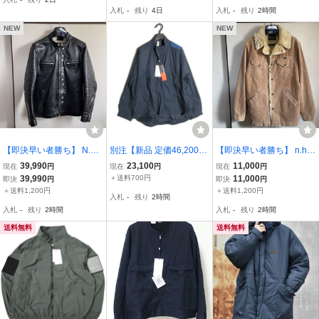
ド 2022ss フライトジャ
オーバーサイズ
ック 黒 やぎ革 フライト
入札
-
残り
4日
入札
-
残り
2時間
ケット
ジャケット 912-LT01 ミ
スターハリウッド
NEW
NEW
【即決早い者勝ち】 N.H
別注【新品 定価46,200
【即決早い者勝ち】 n.ho
OOLYWOOD ミスターハ
円】N.HOOLYWOOD TP
olywood × WRANGLER
39,990
23,100
11,000
現在
円
現在
円
現在
円
リウッド エヌハリウッド
ES × WILD THINGS PUL
ミスターハリウッド エヌ
39,990
＋送料700円
11,000
即決
円
即決
円
LEATHER RIDERS JACK
LOVER BLOUSON 9242-
ハリウッド ランチコート
＋送料1,200円
＋送料1,200円
入札
-
残り
2時間
ET 流星レザーライダース
BL05-001 size40 ブルー
ファージャケット ラング
入札
-
残り
2時間
入札
-
残り
2時間
ジャケット ブルゾン 黒
グレー プルオーバーブル
ラー コラボ商品
ゾン
送料無料
送料無料