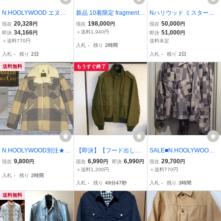
N.HOOLYWOOD エヌハ
新品 10着限定 fragment d
Nハリウッド ミスターハ
リウッド 23AW TRAININ
esign × N.HOOLYWOOD
リウッド アクティビスト
20,328
198,000
50,000
現在
円
現在
円
現在
円
G BLOUSON フリースト
フラグメント デザイン ×
期 レザー ライダース レ
34,166
＋送料1,940円
51,000
即決
円
即決
円
レーニングブルゾン 9232
N.ハリウッド Modified M
ザージャケット エヌハリ
＋送料770円
送料未定
入札
-
残り
2時間
-BL01-010 グリーン 38 IT
A-1 フライトジャケッ
ウッド
入札
-
残り
2日
入札
-
残り
2日
LTCZEU3CL4
ト R2A-103280
送料無料
もうすぐ終了
N.HOOLYWOOD別注★S
【即決】【フード出し入
SALE■N.HOOLYWOOD
サイズ【エヌハリウッド×
れ可能】n.hoolywood ミ
ナイロンセットアップ■ミ
9,800
6,990
6,990
29,700
現在
円
現在
円
即決
円
現在
円
WRANGLER/ラングラ
スターハリウッド エヌハ
スターハリウッド 971-BL
＋送料1,200円
＋送料770円
入札
-
残り
2時間
ー】ボアジャケット/WRA
リウッド ミリタリージャ
01 971-CP01
入札
-
残り
49分46秒
入札
-
残り
3時間
NGE COAT/ランチコート/
ケット ブルゾン 即決早い
S9144/チェック/Nハリ/★
者勝ち
送料無料