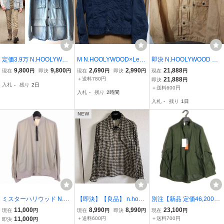
定価3.9万 N.HOOLYWOO
M N.HOOLYWOOD×Lee /
即決 N.HOOLYWOOD エ
D 別注 Lee オフィサー M-
リー×エヌハリウッド ブ
ヌハリウッド LOOK サン
9,800
9,800
2,690
2,990
21,888
現在
円
即決
円
現在
円
即決
円
現在
円
65 デニムジャケット S 裏
ラックツイル地 裏地ブロ
プル品 LEVIS リーバイス
＋送料780円
21,888
即決
円
入札
-
残り
2日
地フリースボア 70'sタグ
ックチェック ジャケット
1st ファースト型 加工ト
＋送料600円
入札
-
残り
2時間
Gジャン カバーオール ミ
ラッカージャケット デニ
入札
-
残り
1日
スハリ コラボ
ムジャケット 40
NEW
ミスターハリウッド N.H
【即決】【良品】 n.hooly
別注【新品 定価46,200
OOLYWOOD 23SS ナイ
wood ミスターハリウッ
円】N.HOOLYWOOD TP
11,000
8,990
8,990
23,100
現在
円
現在
円
即決
円
現在
円
ロンジャケット ブルゾン
ド エヌハリウッド BLOU
ES × WILD THINGS PUL
11,000
＋送料600円
＋送料700円
即決
円