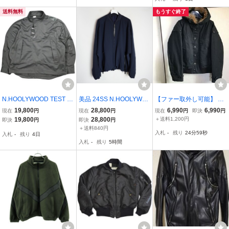
送料無料
もうすぐ終了
N.HOOLYWOOD TEST P
美品 24SS N.HOOLYWO
【ファー取外し可能】 n.h
RODUCT EXCHANGE S
OD エヌハリウッド MA-1
oolywood ミスターハリウ
19,800
28,800
6,990
6,990
現在
円
現在
円
現在
円
即決
円
ERVICE x WILDTHINGS
Blouson ポリエステル ジ
ッド エヌハリウッド N-2
19,800
28,800
＋送料1,200円
即決
円
即決
円
24AW 別注 PULLOVER B
ャケット ブルゾン 2241-
B BLOUSON ブルゾン ミ
＋送料840円
入札
-
残り
24分58秒
入札
-
残り
4日
LOUSON PCU プルオー
BL02-098 サイズ36 紺51
リタリージャケット ファ
入札
-
残り
5時間
バーブルゾン 9242-BL05-
4P♪
ー BLACK 黒
008 40 GREY