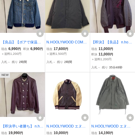
【良品】【ボアで保温性
N.HOOLYWOOD COMPIL
【即決】【良品】 n.hooly
良好】 n.hoolywood × LE
E DICKIES PUFFER BLO
wood ミスターハリウッ
6,990
6,990
17,600
11,000
現在
円
即決
円
現在
円
現在
円
E ミスターハリウッド エ
USON CHARCOAL エヌ
ド エヌハリウッド STADI
＋送料1,200円
＋送料1,500円
11,000
即決
円
ヌハリウッド STORM RI
ハリウッド ディッキーズ
UM JACKET ライダース
＋送料1,200円
入札
-
残り
2時間
入札
-
残り
2時間
DER ストームライダー ボ
パッファー ブルゾン 225
スタジャン ジャケット ブ
入札
-
残り
35分47秒
アジャケット リー
2-BL41-040 サイズ38
ルゾン Burgundy
NEW
【即決早い者勝ち】 n.ho
N.HOOLYWOOD エヌハ
N.HOOLYWOOD エヌハ
olywood ミスターハリウ
リウッド 羊革 レザー ス
リウッド 23SS ポリコッ
19,990
10,000
14,190
現在
円
現在
円
現在
円