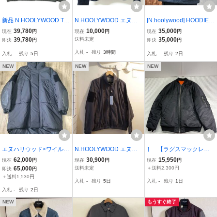
新品 N.HOOLYWOOD TP
N.HOOLYWOOD エヌハ
[N.hoolywood] HOODIE C
ES エヌハリウッド 25SS
リウッド x Lee リー ノー
OAT/BLUE GRAY (9242-
39,780
10,000
35,000
現在
円
現在
円
現在
円
TRAINING BLOUSON ナ
カラー ジップ ブルゾン
CO01-001) M-90 フーデ
39,780
送料未定
35,000
即決
円
即決
円
イロンリップストップ ト
ジャケット 36 紺
ィーコート ブルーグレー
入札
-
残り
3時間
入札
-
残り
5日
入札
-
残り
2日
レーニングブルゾン 9251
ミリタリーコート AW24
-BL07-003 36 CHARCOA
タグ付き Size38
NEW
NEW
NEW
L
エヌハリウッド×ワイルド
N.HOOLYWOOD エヌハ
† 【ラグスマックレガ
シングス モンスターパ
リウッド ジャケット 25S
ー Rags McGregger MA-1
62,000
30,900
15,950
現在
円
現在
円
現在
円
ーカー
S 未使用 ダークグレー系
ブルゾン 211137602 ブ
65,000
送料未定
＋送料2,300円
即決
円
サイズ36 9251-BL07-003
ラック 野口強 ドロップシ
＋送料1,530円
入札
-
残り
5日
入札
-
残り
1日
ョルダー 希少モデル】OK
入札
-
残り
2日
21763
NEW
もうすぐ終了