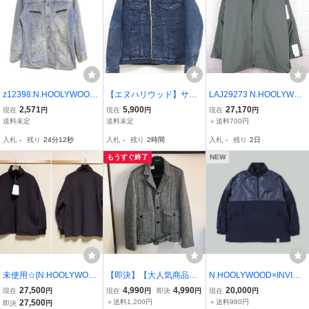
z12398:N.HOOLYWOOD
【エヌハリウッド】サン
LAJ29273 N.HOOLYWO
(エヌハリウッド)デニムジ
プル品！◆裏ボア デニム
OD エヌハリウッド 9232-
2,571
5,900
27,170
現在
円
現在
円
現在
円
ャケット/中古加工 薄青/M
ジャケット◆38
BL05-003 pieces BLOUS
送料未定
送料未定
＋送料700円
ON ブルゾン ミリタリー
入札
-
残り
24分11秒
入札
-
残り
2時間
入札
-
残り
2日
ジャケット チャコール S
MALL 美品
もうすぐ終了
NEW
未使用☆[N.HOOLYWOO
【即決】【大人気商品】
N.HOOLYWOOD×INVINC
D] 23AW 定価72,600 RE
n.hoolywood ミスターハ
IBLE×New Balance 9224
27,500
4,990
4,990
20,000
現在
円
現在
円
即決
円
現在
円
VERSIBLE BLOUSON ボ
リウッド エヌハリウッド
-BL01 piecesPULLOVER
27,500
＋送料1,200円
＋送料980円
即決
円