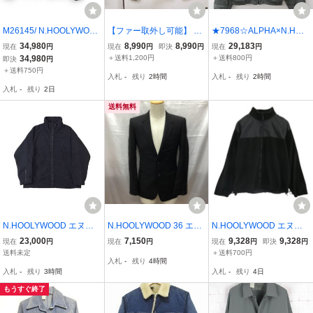
M26145/ N.HOOLYWOO
【ファー取外し可能】 n.h
★7968☆ALPHA×N.HOO
D エヌハリウッド VIETN
oolywood ミスターハリウ
LYWOOD アルファ/エヌ
34,980
8,990
8,990
29,183
現在
円
現在
円
即決
円
現在
円
AM JACKET Camo ベト
ッド エヌハリウッド N-2
ハリウッド TA0235-9021
34,980
＋送料1,200円
＋送料800円
即決
円
ナム ジャケット ベトジャ
Bブルゾン ミリタリージ
24AW MILITARY BLOUS
＋送料750円
入札
-
残り
2時間
入札
-
残り
2時間
ン size 40
ャケット ファー KHAKI
ON フライトジャケッ
入札
-
残り
2日
カーキ色
ト L
送料無料
N.HOOLYWOOD エヌハ
N.HOOLYWOOD 36 エヌ
N.HOOLYWOOD エヌハ
リウッド × Karrimor カリ
ハリウッド ジャケット、
リウッド 992-BL03-086
23,000
7,150
9,328
9,328
現在
円
現在
円
現在
円
即決
円
マー TEST PRODUCT フ
上着 ジャケット、ブレザ
SERVICE ECWCS PARK
送料未定
＋送料700円
入札
-
残り
4時間
リース ジャケット フルジ
ー 605peg 長袖ジャケッ
A フリース ジャケット ブ
入札
-
残り
3時間
入札
-
残り
4日
ップ ブルゾン 黒 ブラッ
ト カラージャケット スー
ラック系 XL【中古】
ク メンズ 38
ツ 10115747
もうすぐ終了