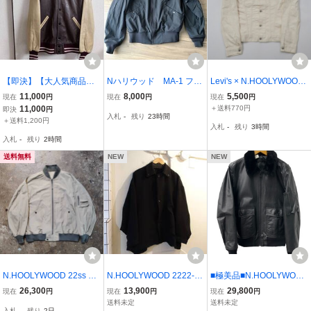
【即決】【大人気商品】
Nハリウッド MA-1 フラ
Levi's × N.HOOLYWOOD
n.hoolywoodd ミスターハ
イトジャケット ブルゾン
70505-MR ストレッチデ
11,000
8,000
5,500
現在
円
現在
円
現在
円
リウッド エヌハリウッド
ブラック
ニム ジャケット オフホワ
11,000
＋送料770円
即決
円
入札
-
残り
23時間
STADIUM JACKET バイ
イト S リーバイス ミスタ
＋送料1,200円
入札
-
残り
3時間
カラーレザースタジャン
ーハリウッド ジージャン
入札
-
残り
2時間
ブルゾン 即決あり
送料無料
NEW
NEW
N.HOOLYWOOD 22ss FLI
N.HOOLYWOOD 2222-C
■極美品■N.HOOLYWOO
GHT JACKET GRAY 922
007-098 BALMACAAN C
D エヌハリウッド G-1 レ
26,300
13,900
29,800
現在
円
現在
円
現在
円
1-BL02-001 エヌハリウッ
OAT サイズ36 ジャケット
ザージャケット 40■ブラ
送料未定
送料未定
入札
-
残り
2日