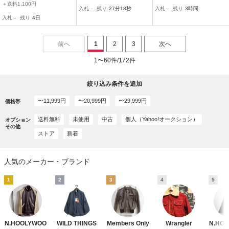
アフリース リバーシブル
ツイードブルゾン ボアジ
JACKET Lサイズ
＋送料1,100円
入札
-
残り
27分17秒
入札
-
残り
3時間
ブルゾン ジャケット 40
ャケット CDA期 即決早い
入札
-
残り
4日
日本製 エヌハリウッド
者勝ち
前へ
1
2
3
次へ
1〜60件/172件
絞り込み条件を追加
〜11,999円
〜20,999円
〜29,999円
価格帯
送料無料
未使用
中古
個人（Yahoo!オークション）
オプション
その他
ストア
新着
人気のメーカー・ブランド
1
2
3
4
5
N.HOOLYWOO
WILD THINGS
Members Only
Wrangler
N.HO