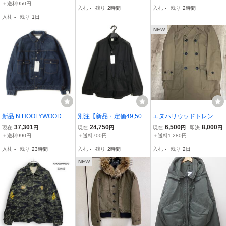
ジャンパー 38 グレー 223
SON ブルゾン 千鳥格子
LOVER BLOUSON 9242-
＋送料950円
入札
-
残り
2時間
入札
-
残り
2時間
1-BL06-004 メンズ
チェックジャケット 即決
BL05-001 size38 ダーク
入札
-
残り
1日
早い者勝ち
カーキ プルオーバーブル
ゾン
NEW
新品 N.HOOLYWOOD エ
別注【新品・定価49,500
エヌハリウッドトレンチ
ヌハリウッド ジャケット
円】N.HOOLYWOOD x W
コート212-C001
37,301
24,750
6,500
8,000
現在
円
現在
円
現在
円
即決
円
サイズ:40 23AW MADNE
ILD THINGS ANORAK P
＋送料990円
＋送料700円
＋送料1,280円
SS デニム トラッカー ジ
ULLOVER BLOUSON 40
入札
-
残り
23時間
入札
-
残り
2時間
入札
-
残り
2日
ャケット (NHMDNS-017
BLACK 9242-BL05-008
pieces) インディゴ
エヌハリウッド ワイルド
NEW
シングス