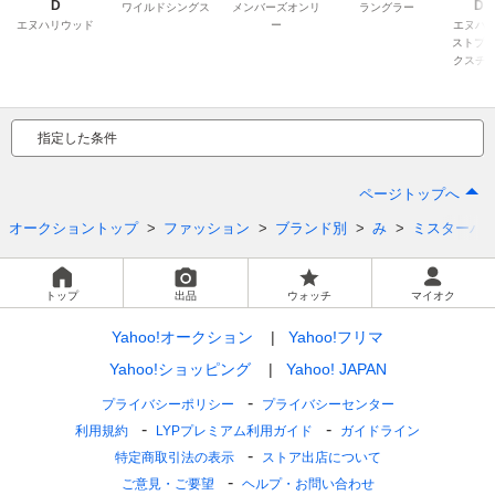
D
D 
ワイルドシングス
メンバーズオンリ
ラングラー
PRO
エヌハリウッド
ー
エヌハ
EXC
ストプロ
SER
クスチ
指定した条件
ページトップへ
オークショントップ
ファッション
ブランド別
み
ミスターハ
トップ
出品
ウォッチ
マイオク
Yahoo!オークション
Yahoo!フリマ
Yahoo!ショッピング
Yahoo! JAPAN
プライバシーポリシー
プライバシーセンター
利用規約
LYPプレミアム利用ガイド
ガイドライン
特定商取引法の表示
ストア出店について
ご意見・ご要望
ヘルプ・お問い合わせ