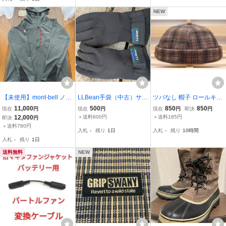
9)調節可能 男女兼用 v824
ックウォーマー 首元あた
8
たかい
NEW
【未使用】mont-bell ノマ
LLBean手袋（中古）サイ
ツバなし 帽子 ロールキャ
ドパーカ Men's #110670
ズ不明
ップ チャック柄 キャップ
11,000
500
850
850
現在
円
現在
円
現在
円
即決
円
8
フィッシャースマンキャ
12,000
＋送料600円
＋送料185円
即決
円
ップ BN トレンド BC6-1
＋送料780円
入札
-
残り
1日
入札
-
残り
10時間
入札
-
残り
1日
送料無料
NEW