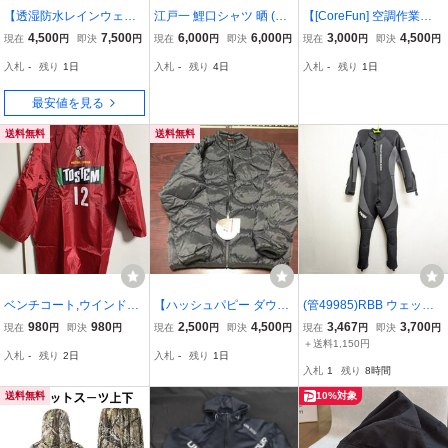
【透湿防水レインウェア
江戸一 鯉口シャツ 晒 (サ
【[CoreFun] 空調作業服
(上下セット) 東レ ブリザ
イズは小 中 大よりお選び
ファンバッテリーセット
4,500
7,500
6,000
6,000
3,000
4,500
現在
円
即決
円
現在
円
即決
円
現在
円
即決
円
テック使用 ネイビー LL】
下さい。)
Lサイズ】
入札
-
残り
1日
入札
-
残り
4日
入札
-
残り
1日
最安値を見る
送料無料
送料無料
ベンチコート,ウインドブ
【ハッシュパピー ダウン
(管49985)RBB ウェット
レイカー or レインコート
ジャケット Lサイズ】
スーツ Lサイズ ロックシ
980
980
2,500
4,500
3,467
3,700
現在
円
即決
円
現在
円
即決
円
現在
円
即決
円
ョア ヒラスズキ
＋送料1,150円
入札
-
残り
2日
入札
-
残り
1日
入札
1
残り
8時間
送料無料
10%対象