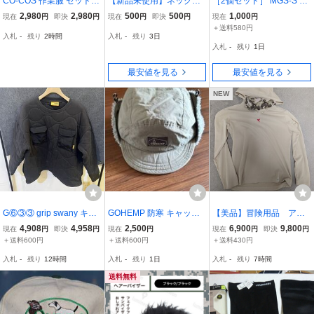
CO-COS 作業服 セットア
【新品未使用】ネックク
［2個セット］ MGS-S 磁
ップ夏用
ールLサイズ(パープルチ
短 零用 ショルダーストラ
2,980
2,980
500
500
1,000
現在
円
即決
円
現在
円
即決
円
現在
円
ェック)※送料無料
ップ まとめて JITAN A21
＋送料580円
入札
-
残り
2時間
入札
-
残り
3日
9-K マグネットシート磁
入札
-
残り
1日
短 零 新潟精機
最安値を見る
最安値を見る
NEW
G⑥③③ grip swany キル
GOHEMP 防寒 キャップ
【美品】冒険用品 アル
トクルー スウェット L
サイズF
タミラ サイズS フェイ
4,908
4,958
2,500
6,900
9,800
現在
円
即決
円
現在
円
現在
円
即決
円
美品 グリップスワニー
スガード付き 白
＋送料600円
＋送料600円
＋送料430円
入札
-
残り
12時間
入札
-
残り
1日
入札
-
残り
7時間
送料無料