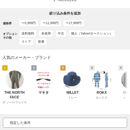
絞り込み条件を追加
〜5,999円
〜11,999円
〜17,999円
価格帯
送料無料
未使用
中古
個人（Yahoo!オークション）
オプション
その他
ストア
新着
人気のメーカー・ブランド
1
2
3
4
5
THE NORTH
マキタ
MILLET
ROKX
OA
FACE
ミレー
ロックス
オー
ザ ノースフェイス
指定した条件