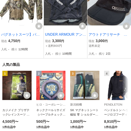
バグネットスーツ】バグ
UNDER ARMOUR アンダ
アウトドアリサーチ ア
スーツ: 上下セット: USサ
ーアーマートレーニング
ウトドアワークキャッ
4,750
3,300
3,000
現在
円
現在
円
現在
円
イズM/L: モッシーオーク
ジャージUAウインター ニ
プ 折りたたみ式 (636
＋送料800円
送料未定
入札
-
残り
12時間
迷彩: 狩猟 射撃 ハンティ
ット ジャケット 2.0 #MC-
3)XL/TG サイズ ブラッ
入札
-
残り
10時間
入札
-
残り
2日
ング 釣り アウトドア 有
1579
クネイビー ナイロン10
害駆除
0% used
人気の製品
1
2
3
4
ヒロ・コーポレーション
新潟精機
PENDLETON
カジメイク ブリザテ
ネッククール Lサイズ
SK マグネットシート
ペンドルトン ヘリ
ックレインスーツ シ
（パープルチェック）
磁短 零 ショルダース
ージロゴフーディー
ルバー (71) 7740 LL
NC23-PUC-L
トラップ MGS-S (磁
(メンズ) NV BLO 00
4,500円〜
500円〜
1,000円〜
8,910円〜
サイズ
短 零 マグネットシー
#19807217-395
1件出品中
1件出品中
1件出品中
1件出品中
トMGS-15用) 調節可
HERITAGE LOGO