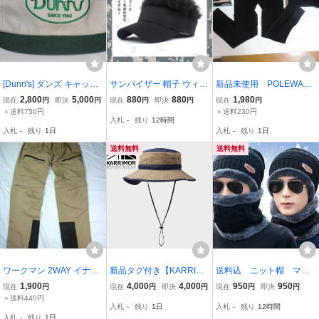
[Dunn's] ダンズ キャップ
サンバイザー 帽子 ウィッ
新品未使用 POLEWAR
トップはキャンバス オフ
グ 付き メンズ 帽子 ゴル
DS（ポールワーズ）ドラ
2,800
5,000
880
880
1,980
現在
円
即決
円
現在
円
即決
円
現在
円
ホワイト ツバはグリーン
フ 用品 部分 キャップ 薄
イコンフォート メッシュ
＋送料750円
＋送料230円
入札
-
残り
12時間
CAP AMERICA サイズフ
毛 隠し はげ隠し ハゲ か
ロングタイツ S-Mサイ
入札
-
残り
1日
入札
-
残り
1日
リー 革ベルト調節 新品
つら カツラ フレアバイザ
ズ 洗濯ネット付 トレ
現状品
ー g199f 2
イルラン 登山
送料無料
送料無料
ワークマン 2WAY イナレ
新品タグ付き【KARRIMO
送料込 ニット帽 マフ
ム レインパンツ LL ベー
R カリマー】英国アウト
ラー ２点セット 裏起毛
1,900
4,000
4,000
950
950
現在
円
現在
円
即決
円
現在
円
即決
円
ジュ WORKMAN
ドア ventilation classic 定
防寒 暖かい 男女 アウ
＋送料440円
入札
-
残り
1日
入札
-
残り
12時間
番ハット UPF50+ M(55-5
トドア 防寒 ニット帽 ネ
入札
-
残り
1日