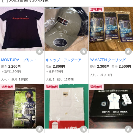
送料無料
MONTURA プリントＴ
キャップ アンダーアー
YAMAZEN クーリングベ
シャツ モンチュラ名古
マー 新品未使用 袋入
スト 未使用品 3着セッ
2,200
2,800
2,300
2,500
現在
円
現在
円
現在
円
即決
円
屋 MONTURA NAGOYA
りタグ付き
ト★送料無料
＋送料1,300円
＋送料450円
入札
-
残り
1日
Ｍ 未使用
入札
-
残り
11時間
入札
1
残り
12時間
送料無料
送料無料
送料無料