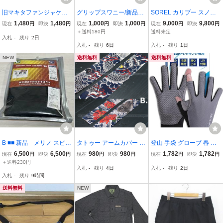
旧マキタファンジャケッ
グリップスワニー/新品未
SOREL カリブー スノー
トバッテリー → 旧バート
開封/ワッペン/ベルクロ/
ブーツ ブラウン 28センチ
1,480
1,480
1,000
1,000
9,000
9,800
現在
円
即決
円
現在
円
即決
円
現在
円
即決
円
ルファン 変換ケーブル
アウトドア/キャンプ/GRI
ウィンターブーツ ウォー
＋送料180円
送料未定
入札
-
残り
2日
PSWANY/1枚/カスタム/グ
タープルーフ
入札
-
残り
6日
入札
-
残り
1日
ラミチ/カブー/シェラデザ
イン/ジムニー
NEW
送料無料
送料無料
B ■■ 新品 メリノ スピン
タトゥー アームカバー 刺
登山 手袋 グローブ 春 夏
サーモ ロングスリー
青 アーム スリーブ 1枚 和
秋 トレッキンググローブ
6,500
6,500
980
980
1,782
1,782
現在
円
即決
円
現在
円
即決
円
現在
円
即決
円
ブ 男性用【M】メン
柄 入れ墨 伸縮 龍 煽り運
釣り 男女兼用 オレンジ
＋送料230円
入札
-
残り
4日
入札
-
残り
2日
ズ ブラック MERINO
転防止 紫外線対策 メンズ
入札
-
残り
9時間
■■ Z10.11
レディース ストッキング
送料無料
NEW