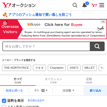
i
アプリのプッシュ通知で買い逃しを防ごう
毎日引けるくじ 今すぐ挑戦
ログイン
メーカー・ブランドを指定する
THE NORTH FACE
マキタ
Champion
ASICS
MILLET
Karr
すべて
オークション
定額
619件
279件
340件
相場を調べる
注目順
絞り込み
表示：
送料を表示
東京都を設定中
入札1番乗り10%対象