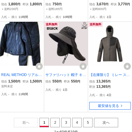
ーアーマー MCM8115 UA
ーカーソックス サイズ
RT II ベージュ×ブラック
1,800
1,800
750
3,670
3,770
現在
円
即決
円
現在
円
現在
円
即決
円
ヒートギアコンプレッシ
２５～２７ 日本製 北
US8（26cm） 11143357
＋送料230円
＋送料185円
＋送料800円
ョンSSモック 野球 アン
海道 クマ 蝦夷熊 ア
9＃4
入札
-
残り
11時間
入札
-
残り
10時間
入札
-
残り
1日
ダーシャツ LG
ウトドア キャンプ 狩
猟 ハンティング
送料無料
送料無料
REAL METHOD リアルメ
サファリハット 帽子 キッ
【在庫限り】 ミレー スル
ソッド ジャケット パンツ
ズ レディース メンズ UV
ー ウォーム ハイブリッド
1,500
1,500
550
550
13,365
現在
円
即決
円
現在
円
即決
円
現在
円
セット アウトドア 釣 サ
対策 日よけ あご紐付き
ジャケット (ユニセック
送料未定
13,365
即決
円
入札
-
残り
1日
イズL(C41)
アウトドア キャンプ
ス) CASTELROCK S(日本
入札
-
残り
11時間
入札
-
残り
4日
サイズM) #MIV03129-N3
721 【在庫限り】
最安値を見る
前へ
1
2
3
4
5
次へ
1〜60件/619件