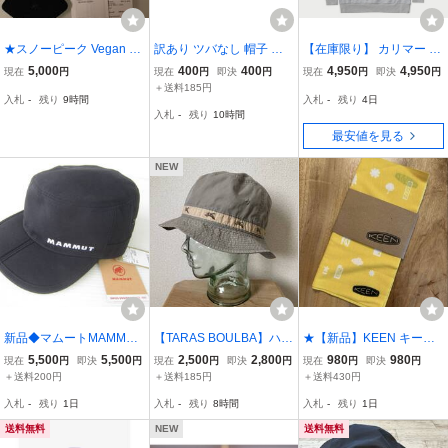
★スノーピーク Vegan Le
訳あり ツバなし 帽子 ロ
【在庫限り】 カリマー T/
ather Key Case Black ブ
ールキャップ パッチワー
C スウエット フーディ(ユ
5,000
400
400
4,950
4,950
現在
円
現在
円
即決
円
現在
円
即決
円
ラック 首から掛けるキー
ク 綿 キャップ フィッシ
ニセックス) S アッシュ #
＋送料185円
入札
-
残り
9時間
入札
-
残り
4日
ケース キーホルダー 送料
ャースマンキャップ BL
101375-1180 【在庫限
入札
-
残り
10時間
無料★
トレンド BC9-2
り】 T/C sweat hoodie K
最安値を見る
ARRIMOR 未使用
NEW
新品◆マムートMAMMUT
【TARAS BOULBA】ハッ
★【新品】KEEN キーン
マウンテン キャップ 帽子
ト L相当 鴨テープ 普段着
ノベルティ手拭い バンダ
5,500
5,500
2,500
2,800
980
980
現在
円
即決
円
現在
円
即決
円
現在
円
即決
円
Lhasa Cap ラサ L XLサイ
アウトドア 狩猟 野営 野
ナ パタゴニア ノースフ
＋送料200円
＋送料185円
＋送料430円
ズ 黒ブラック アウトドア
鳥観察など 90s タラスブ
ェイス アークテリクス
入札
-
残り
1日
入札
-
残り
8時間
入札
-
残り
1日
登山 キャンプ ゴルフ ト
ルバ 帽子 古着 アシック
レッキング
ス
送料無料
NEW
送料無料