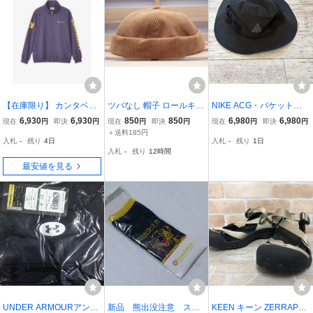
【在庫限り】 カンタベリ
ツバなし 帽子 ロールキャ
NIKE ACG・バケットハ
ー フレックスウォームコ
ップ コーデュロイ 綿 キ
ット・GORE-TEXゴアテ
6,930
6,930
850
850
6,980
6,980
現在
円
即決
円
現在
円
即決
円
現在
円
即決
円
ントロール トラックジャ
ャップ フィッシャースマ
ックス 黒 サイズM
＋送料185円
入札
-
残り
4日
入札
-
残り
1日
ケット(メンズ) M グレー
ンキャップ BE トレンド
入札
-
残り
12時間
プ #RA43515-28 【在庫
BC7-3
最安値を見る
限り】 未使用
UNDER ARMOURアンダ
新品 熊出没注意 スニ
KEEN キーン ZERRAPO