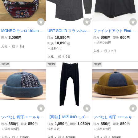
MONRO モンロ Urban Bo
URT SOLID フランネル V
ファインドアウト Find-O
hemian アーバン ボヘミ
2 チャコール
ut 耐久撥水水陸両用 ショ
3,000
10,890
600
600
現在
円
現在
円
現在
円
即決
円
アン 中野ハジメ 森由美
ートパンツ M 黒系 ブラッ
10,890
＋送料950円
即決
円
入札
-
残り
1日
総柄 ショルダー バッグ
ク 無地 ウエストゴム メ
＋送料0円
入札
-
残り
5日
ポーチ go out HELINOX
ッシュポケット ワークマ
入札
-
残り
6日
ヘリノックス フェス
ン メンズ
NEW
NEW
NEW
ツバなし 帽子 ロールキャ
【即決】MIZUNO ミズノ
ツバなし 帽子 ロールキャ
ップ デニム 綿 キャップ
ブレスサーモ エキスペデ
ップ コーデュロイ 綿 キ
850
850
1,050
1,050
850
850
現在
円
即決
円
現在
円
即決
円
現在
円
即決
円
フィッシャースマンキャ
ィション パンツ 73CP-82
ャップ フィッシャースマ
＋送料185円
送料未定
＋送料185円
ップ BL トレンド BC11-1
1 黒系 ブラック系 Lサイ
ンキャップ ネイビー＆カ
入札
-
残り
11時間
入札
-
残り
10時間
入札
-
残り
10時間