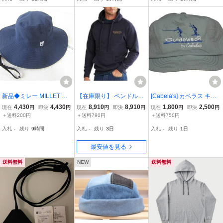
ズ 32995-60
ーキ色 トレンド BC7-1
新品◆ミレー MILLET ト
【在庫限り】 ペンドルト
[Cabela's] カベラス キャ
レッキング メッシュ ハッ
ン ヘリテージロゴフーデ
ップ 色グレイ Guidewe
4,430
4,430
8,910
8,910
1,800
2,500
現在
円
即決
円
現在
円
即決
円
現在
円
即決
円
ト BREATHE MESH HAT
ィー(メンズ) NV BLO 007
ar by Cabela's CAP AME
＋送料200円
＋送料790円
＋送料750円
Lサイズ UVカット ネイビ
#19807217-395 【在庫限
RICA フィッシング サイ
入札
-
残り
9時間
入札
-
残り
3日
入札
-
残り
1日
ー紺 帽子 登山 キャンプ
り】 HERITAGE LOGO H
ズフリー vintage 新品
ハイキング / M
OODIE PENDLETON
現状品
最安値を見る
送料無料
NEW
送料無料