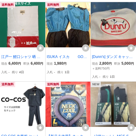
能範囲約1000~1500
HOODIE
送料無料
送料無料
PENDLETON
江戸一 鯉口シャツ 晒 特
ISUKA イスカ GORE
[Dunn's] ダンズ キャップ
大サイズ
-TEX ゲイター
トップはキャンバス オフ
6,400
6,400
1,980
2,800
5,000
現在
円
即決
円
現在
円
現在
円
即決
円
ホワイト ツバはレッド Vi
＋送料750円
入札
-
残り
4日
入札
-
残り
1日
ntahe CAP AMERICA サ
入札
-
残り
1日
イズフリー 革ベルト調節
新品 現状品
送料無料
送料無料
NEW