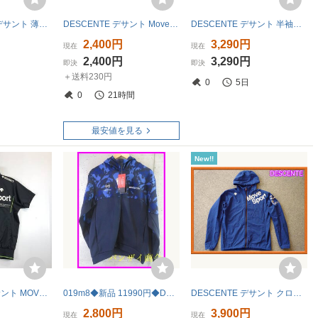
★ DESCENTE デサント 薄手 トレーニングウエア ジップアップジャケット ジャージ アウター スポーツ ネイビー M メンズ
DESCENTE デサント Move Sport ジャージ ジャケット サイズM DMMLJF15
DESCENTE デサント 半袖ナイロンジャケット ブルー XL
2,400円
3,290円
現在
現在
2,400円
3,290円
即決
即決
＋送料230円
0
5日
0
21時間
最安値を見る
New!!
DESCENTE デサント MOVE SPORT DAT-1205 ジャージジャケット ブラック 半袖 Mサイズ
019m8◆新品 11990円◆DESCENTE デサント MVSP. MOVE SPORTS ムーブスポーツ カモフラージュ ジャージパーカー ジャケット M/ポロシャツ
DESCENTE デサント クロスジャケット エアリー トランスファー フルジップ Move Sport ムーブスポーツ DMMPJF14 美品 ブルー サイズO _J15
2,800円
3,900円
現在
現在