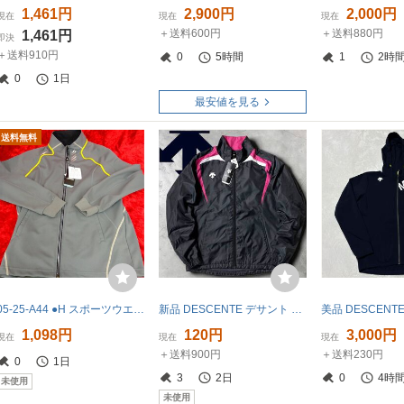
1,461円
2,900円
2,000円
現在
現在
現在
＋送料600円
＋送料880円
1,461円
即決
＋送料910円
0
5時間
1
2時
0
1日
最安値を見る
送料無料
05-25-A44 ●H スポーツウエア メンズ Sサイズ デサント トレーニングジャケット 未使用品【送料無料】
新品 DESCENTE デサント 撥水 軽量 ドローコード ロゴ刺繍 裏起毛 再帰反射材 ウィンブレ ジャージ ブルゾン ジャケット DAT-3664 S NR-450
1,098円
120円
3,000円
現在
現在
現在
＋送料900円
＋送料230円
0
1日
3
2日
0
4時
未使用
未使用