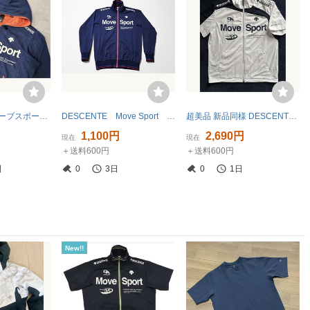
16．デサント ムーブスポーツ デカロゴ 裏メッシュ ジップアップ 薄手 パーカー フーディー センターデカロゴ MOVESPORT メンズM 紺x401
DESCENTE Move Sport デサント ムーブスポーツ ジャージ 正規品 Mサイズ DAT-1104 ドライトランスファー トレーニングジャケット
超美品 新品同様 DESCENTE デサント MOVE SPORT ドライトランスファー フルジップ 半袖ジャケット sizeM ホワイト系 DAT-1305
1,100円
2,690円
現在
現在
＋送料600円
＋送料600円
間
0
3日
0
1日
New!!