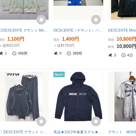
◎DESCENTE デサント Move Sport ムーブスポーツ トラックジャケット ジャージ DAT-2051 チェック ホワイト グリーン M
DESCENTE（デサント）パーカー
1,100円
1,400円
10,800
現在
現在
現在
＋送料810円
＋送料760円
10,800
即決
1
4時間
0
3時間
0
4日
New!!
◇ DESCENTE デサント ジャージ セットアップ サイズL ブラック グレー メンズ
美品★2022年春夏モデル★DESCENTE Move Sport デサント S.F.TECHフーデッドジャケット/ジップアップパーカー/DMMTJF11/ネイビー/Mサイズ