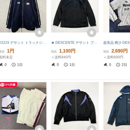
V2215 デサント トラックジャケット ジャージ ネイビー メンズ L
★ DESCENTE デサント ブルゾン ジップアップジャケット アウター スポーツウエア ロゴ ブラック サイズO メンズ
1円
1,100円
2,690円
現在
現在
現在
送料未定
＋送料840円
＋送料600円
0
1日
0
1日
0
2日
10%対象