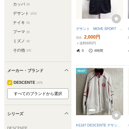
カッパ
(0)
デサント
(212)
ナイキ
(0)
デサント MOVE SPORT 半袖ジャージトップ メンズM 黒 トラックジャケット トラックトップ サマー 春夏 半袖ブルゾン スポーツ07091
プーマ
(0)
2,000円
現在
ミズノ
(0)
＋送料880円
その他
0
4時間
(12)
メーカー・ブランド
New!!
DESCENTE
(225)
シリーズ
H1187 DESCENTE デサント 中央学院大学 トラックジャケット ジャージ ホワイト M
DESCENTE