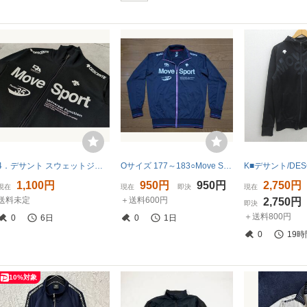
4．デサント スウェットジャージ トラックジャケット MOVESPORTS ムーブスポーツ センターデカロゴ メンズL 黒 ブラック 白 x101
Oサイズ 177～183○Move Sport デサント○トラックジャケット、ジャージ上着／ネイビー／送料600円
1,100円
950円
950円
2,750円
現在
現在
即決
現在
送料未定
＋送料600円
2,750円
即決
＋送料800円
0
6日
0
1日
0
19時
10%対象