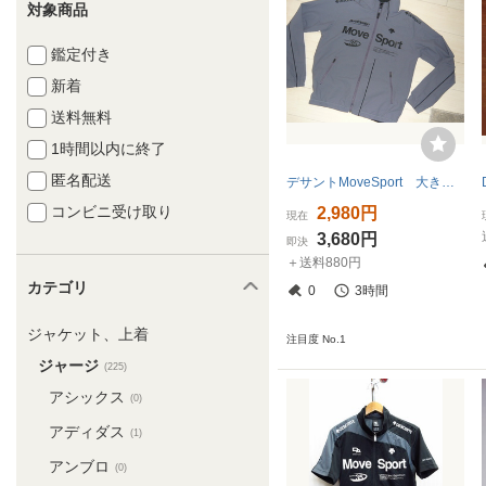
対象商品
鑑定付き
新着
送料無料
1時間以内に終了
匿名配送
デサントMoveSport 大きいサイズO トランスファージップアップジャケット/ブルゾン DAT-1051 日本製 グレー 丈短め 中古良品
コンビニ受け取り
2,980円
現在
3,680円
即決
＋送料880円
カテゴリ
0
3時間
ジャケット、上着
注目度 No.1
ジャージ
(225)
アシックス
(0)
アディダス
(1)
アンブロ
(0)