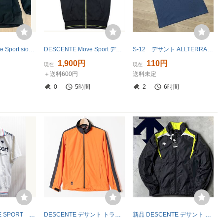
DESCENTE Move Sport sio高機能スキーウェア ジャケット スノーボード
DESCENTE Move Sport デサント ドライトランスファー ジップアップ半袖トラックジャケット/DAT1105/Sサイズ
S-12 デサント ALLTERRAIN 1/0 サイズ XO・黒！ DRY ジャージ（プルオーバー）美品
円
1,900円
110円
現在
現在
＋送料600円
送料未定
円
0
5時間
2
6時間
デサント MOVE SPORT 半袖ジャージトップ メンズM 白 サマージャケット トラックジャケット 春夏ブルゾン トラックトップ 06302
DESCENTE デサント トラックジャケット サイズS ポリエステル100% オレンジ メンズ 紳士 スポーツ トレーニング メッシュ 羽織り
新品 DESCENTE デサント 撥水 防風 保温 軽量 ロゴ刺繍 裏起毛 再帰反射材 ウィンブレ ジャージ ブルゾン ジャケット DAT-3664 S NR-451