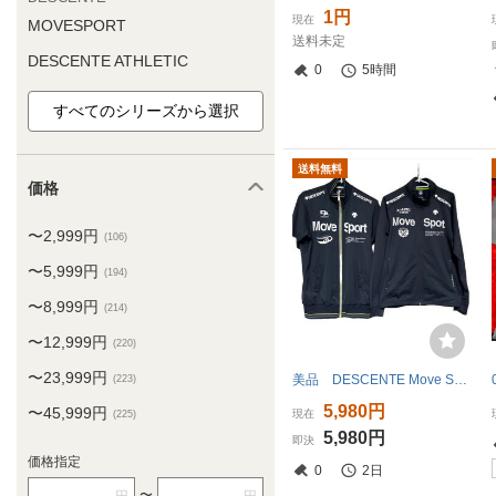
1円
現在
MOVESPORT
送料未定
DESCENTE ATHLETIC
0
5時間
送料無料
価格
〜2,999円
(106)
〜5,999円
(194)
〜8,999円
(214)
〜12,999円
(220)
〜23,999円
美品 DESCENTE Move Sport デサント ムーブスポーツ ジャージ ジャケット 2枚セットブラックサイズ送料無料
(223)
5,980円
〜45,999円
現在
(225)
5,980円
即決
価格指定
0
2日
〜