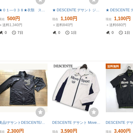
★０１―０３８★衣類 スポーツウェアまとめ デサント ジャージ上 DBT-85 マリンブルー Lサイズ/ミズノ トラックパンツ XOサイズ[80]
★ DESCENTE デサント ジャージ DST-922 レトロ トラックジャケット ジップアップ アウター スポーツ ブラック/パープル サイズO メンズ
500円
1,100円
1,100円
現在
現在
現在
＋送料1,340円
＋送料840円
＋送料680円
0
7日
0
1日
0
1日
送料無料
美品/デサントDESCENTE/ジャージ上着/ブラック黒/サイズS
DESCENTE デサント Move Sport★ 【ドライトランスファートレーニングJK】 ロゴプリント トラックジャケット Sz.S メンズ 白
2,300円
3,590円
3,400円
現在
現在
現在