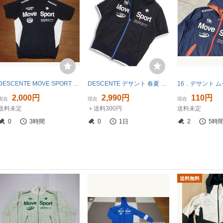
DESCENTE MOVE SPORT デサント ムーヴ スポーツ ジャージ 半袖 ドライ トラックジャケット トレーニングジャケット BLK-WHT S 使用僅 美品
DESCENTE デサント 春夏 Move Sport★ 半袖 ブルゾン ジャケット Sz.L メンズ 黒 トレーニング
2,000円
2,990円
110円
現在
現在
現在
送料未定
＋送料300円
送料未定
0
3時間
0
1日
2
5時
送料無料