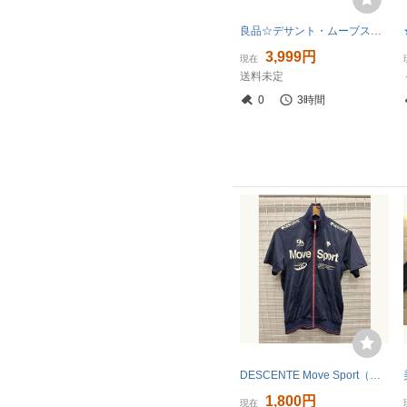
良品☆デサント・ムーブスポーツ サイズJPサイズS ストレッチ性.フルジップジャケット.ジャージ BIGロゴマーク多数デザイン&リブライン入！
3,999円
現在
送料未定
0
3時間
DESCENTE Move Sport（ムーブスポーツ）半袖 トレーニングジャケット ネイビー M 2606-369
1,800円
現在