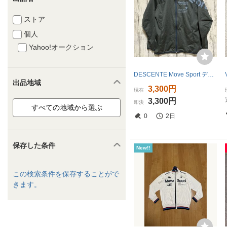
ストア
個人
Yahoo!オークション
DESCENTE Move Sport デサント ムーブスポーツ フルジップパーカー S グレー 送料無料
出品地域
3,300円
現在
3,300円
即決
0
2日
保存した条件
New!!
この検索条件を保存することがで
きます。