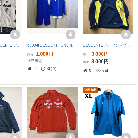
超美品 稀少 DESCENTE デサント MOVE SPORT 高品質パイル生地 吸汗速乾 フルジップ 半袖ジャケット sizeL オフホワイト系 レア DAT-1862
b803◆DESCENT FUNCTIONAL セットアップジャージ◆デサント サイズM ネイビー トラックジャケット/パンツ スポーツウエア 7L
DESCENTE ハーフジップスクールジャージ ネイビー×イエロー L 34310006
1,000円
3,000円
現在
現在
送料未定
3,000円
即決
0
3時間
0
5日
送料無料