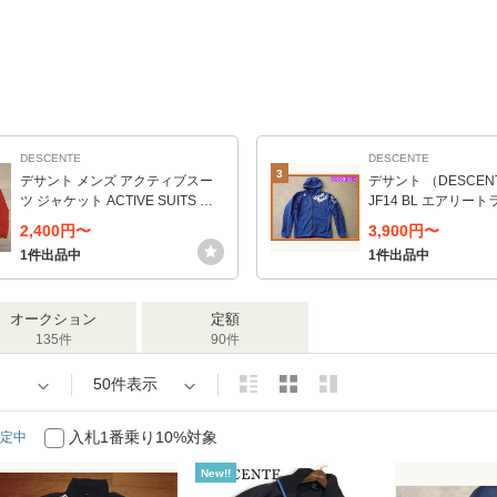
DESCENTE
DESCENTE
3
デサント メンズ アクティブスー
デサント （DESCEN
ツ ジャケット ACTIVE SUITS ア
JF14 BL エアリー
ウター ムーブスポーツ Move Spo
フルジップパーカー 2
2,400円〜
3,900円〜
rt トレーニングウェア DMMLJF15
1件出品中
1件出品中
オークション
定額
135件
90件
50件表示
入札1番乗り10%対象
定中
New!!