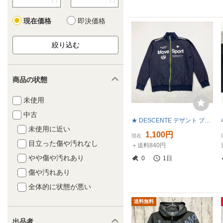
円
円
現在価格
即決価格
商品の状態
未使用
中古
★ DESCENTE デザント ブルゾン ジップアップジャケット アウター スポーツウエア ロゴ ネイビー サイズL メンズ
未使用に近い
1,100円
現在
目立った傷や汚れなし
＋送料840円
やや傷や汚れあり
0
1日
傷や汚れあり
全体的に状態が悪い
送料無料
出品者