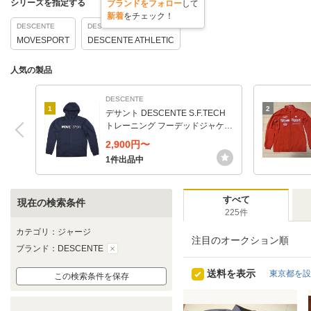
シリーズを指定する
ブランドをフォロー
して
新着
をチェック！
DESCENTE
DESCENTE
MOVESPORT
DESCENTE ATHLETIC
人気の製品
DESCENTE
1
2
デサント DESCENTE S.F.TECH
トレーニング フーデッドジャケッ
ト メンズ DMMTJF11-NV
2,900円〜
1件出品中
すべて
現在の検索条件
225件
カテゴリ：ジャージ
注目のオークション順
ブランド：DESCENTE
送料を表示
東京都を設
この検索条件を保存