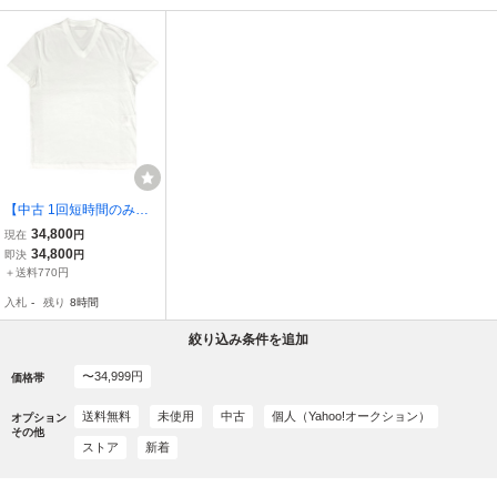
【中古 1回短時間のみ着
用】PRADA プラダ トラ
34,800
現在
円
イアングルロゴ Tシャツ
34,800
即決
円
Ｍ ホワイト メンズ コッ
＋送料770円
トン ACU1-2020-2653
入札
-
残り
8時間
絞り込み条件を追加
〜34,999円
価格帯
送料無料
未使用
中古
個人（Yahoo!オークション）
オプション
その他
ストア
新着