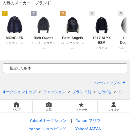
人気のメーカー・ブランド
1
2
3
4
5
MONCLER
Rick Owens
Palm Angels
1017 ALYX
Cre
9SM
Down
モンクレール
リック・オウエン
パームエンジェル
ス
ス
アリクス
クレセ
ワ
指定した条件
ページトップへ
オークショントップ
ファッション
ブランド別
む/め/も
モンク
トップ
出品
ウォッチ
マイオク
Yahoo!オークション
Yahoo!フリマ
Yahoo!ショッピング
Yahoo! JAPAN