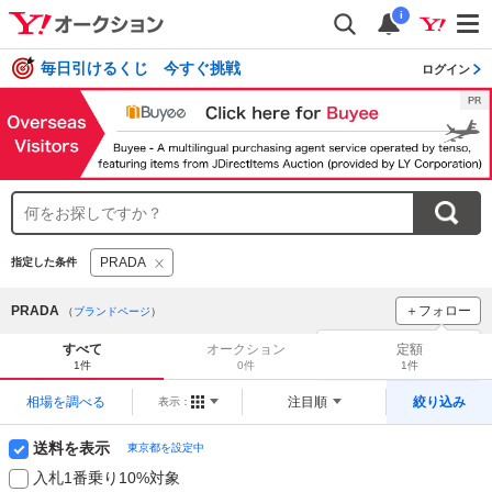
i
毎日引けるくじ 今すぐ挑戦
ログイン
PRADA
指定した条件
PRADA
＋フォロー
（
ブランドページ
）
ブランドをフォロー
して
すべて
オークション
定額
新着
をチェック！
1件
0件
1件
相場を調べる
注目順
絞り込み
表示：
送料を表示
東京都を設定中
入札1番乗り10%対象