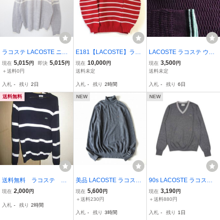
ラコステ LACOSTE ニッ
E181【LACOSTE】ラコ
LACOSTE ラコステ ウー
トカーディガン フルジッ
ステ SPORT ボーダー ニ
ルコットン素材 タート
5,015
5,015
10,000
3,500
現在
円
即決
円
現在
円
現在
円
プ ブランドロゴ メンズ [x
ット セーター プルオーバ
ルネックセーター サイ
＋送料0円
送料未定
送料未定
966663ss]
ー トップス きれいめ ア
ズ 3 ワイン系
入札
-
残り
2日
入札
-
残り
2時間
入札
-
残り
6日
クセント 着心地 洗濯OK
レッド メンズ M/mm
送料無料
NEW
NEW
送料無料 ラコステ 国
美品 LACOSTE ラコステ
90s LACOSTE ラコステ
内正規品 セーター サ
洗える♪ 長袖 ワニ 刺繍 ワ
Vネック ワンポイント刺
2,000
5,600
3,190
現在
円
現在
円
現在
円
イズ４
ッペン ウール100% ハイ
繍 コットン ニット セー
＋送料230円
＋送料880円
入札
-
残り
2時間
ゲージ タートルネック ニ
ター 2/グレー系 メンズ
入札
-
残り
3時間
入札
-
残り
1日
ット セーター 杢グレー (F