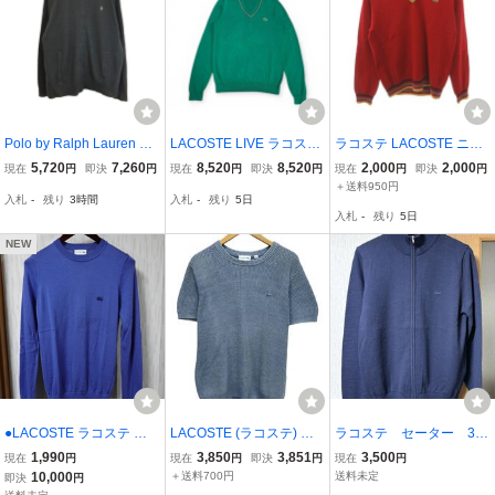
Polo by Ralph Lauren ポ
LACOSTE LIVE ラコステ
ラコステ LACOSTE ニッ
ロ ラルフローレン ドライ
Vネック セーター グリー
ト セーター 長袖 ロゴ ス
5,720
7,260
8,520
8,520
2,000
2,000
現在
円
即決
円
現在
円
即決
円
現在
円
即決
円
バーズニットセーター 大
ン
トライプカラー Vネック
＋送料950円
入札
-
残り
3時間
入札
-
残り
5日
きいサイズ ブラック(メン
ライン ウール 3 赤 レッド
入札
-
残り
5日
ズ XXL)中古 古着 V5528
/FF メンズ
NEW
●LACOSTE ラコステ ク
LACOSTE (ラコステ) サ
ラコステ セーター 3
ルーネックセーター 2●04
マーニット 半袖 ワンポイ
ネイビー ジップアップ
1,990
3,850
3,851
3,500
現在
円
現在
円
即決
円
現在
円
09●
ントロゴ M ブルー メン
10,000
＋送料700円
送料未定
即決
円
ズ/028