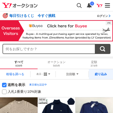
i
毎日引けるくじ 今すぐ挑戦
ログイン
すべて
オークション
定額
939件
565件
374件
相場を調べる
注目順
絞り込み
表示：
送料を表示
東京都を設定中
入札1番乗り10%対象
NEW