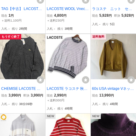
TAG【中古】 LACOSTE
LACOSTE WOOL Vneck
ラコステ ニット セー
ラコステ ACRYLIC SWE
knit sweater 4 ラコステ
ター ドライバーズ
1
4,800
5,928
5,928
現在
円
現在
円
現在
円
即決
円
ATER アクリルセーター
ウール100% ニット セー
白 ケーブル
＋送料1,100円
＋送料230円
入札
-
残り
5日
〈146-251022-RT-23-TA
ター Vネック 美品 白タグ
入札
-
残り
2時間
入札
-
残り
3時間
G〉
近年モデル
もうすぐ終了
送料無料
CHEMISE LACOSTE シ
LACOSTE ラコステ 秋冬
60s USA vintage Vネック
ャミース ラコステ Vネッ
ワニ ロゴ刺繍★ ボーダー
ニット セーター / マスタ
3,990
3,990
2,990
13,990
現在
円
即決
円
現在
円
現在
円
クニット セーター グレー
クルーネック コットン ニ
ード カーキ ツイード ビ
＋送料300円
入札
-
残り
38分38秒
入札
-
残り
4時間
ワニロゴ 3 Mくらい 無地
ット セーター Sz.FR4 メ
ンテージ K6-01035-9519
入札
-
残り
4時間
ワンポイント 古着 OSAG
ンズ グレー
ARI570
NEW
NEW