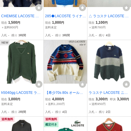
CHEMISE LACOSTE フ
285◆LACOSTE ライナー
△ ラコステ LACOSTE セ
レンチラコステ 文字ラコ
付き コットンニット◆サ
ーター メンズ M ニット V
1,500
1,000
1,100
現在
円
現在
円
現在
円
ウール×アクリル ノルデ
イズ3 ファブリカ ライナ
ネック ライン チルデン
＋送料800円
送料未定
＋送料760円
ィック柄 ニット セーター
ー中綿入り ラコステ フル
ワニロゴ 刺繍 大沢商会
入札
-
残り
3時間
入札
-
残り
3時間
入札
-
残り
4日
ジップコットンセーター
日本製 トラッド プレッピ
ー 定番 古着
NEW
h5040gg LACOSTE ラコ
【希少70s 80s オールド
ラコステ LACOSTE ニッ
ステ サイズ5(L位) ニット
ラコステ/刺繍ロゴ】高品
ト セーター ウール マル
1,000
4,000
3,300
3,300
現在
円
現在
円
現在
円
即決
円
セーター Vネック グリー
質ヴィンテージウールニ
チカラー 紺 ネイビー 長
送料未定
＋送料1,200円
＋送料950円
ン メンズ ワニロゴワンポ
ットセーター！ノルディ
袖 クルーネック /HO44 ■
入札
-
残り
2時間
入札
-
残り
4日
入札
-
残り
2日
イント ウール シンプル
ック/4表記/衝撃プライ
GY58 メンズ
フランス製 古着
ス！入手困難/P65
送料無料
送料無料
鑑定付き