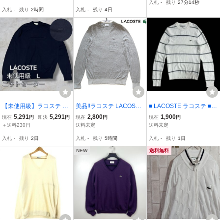
入札
-
残り
27分13秒
ダー サマーニット メンズ
ロン混ウール ハイネック
入札
-
残り
2時間
入札
-
残り
4日
[966680]
ニット セーター サイズ5
グレー 古着
【未使用級】ラコステ ニ
美品!!ラコステ LACOSTE
■ LACOSTE ラコステ ■
ット セーター L ダークネ
*美シルエット 同色ワニロ
ワニ ロゴ 刺繍 ボーダー
5,291
5,291
2,800
1,900
現在
円
即決
円
現在
円
現在
円
イビー 同色ロゴ クルーネ
ゴワッペン・春夏モデル
柄 コットン ニット セー
＋送料230円
送料未定
送料未定
ック LACOSTE 紺 ワニ ネ
胸ポケット付き 薄手コッ
ター ホワイト×ネイビー×
入札
-
残り
2日
入札
-
残り
5時間
入札
-
残り
1日
イビー 極美品 使用感無し
トンニットセーター 4 実
カーキ XS
寸M グレー
NEW
送料無料