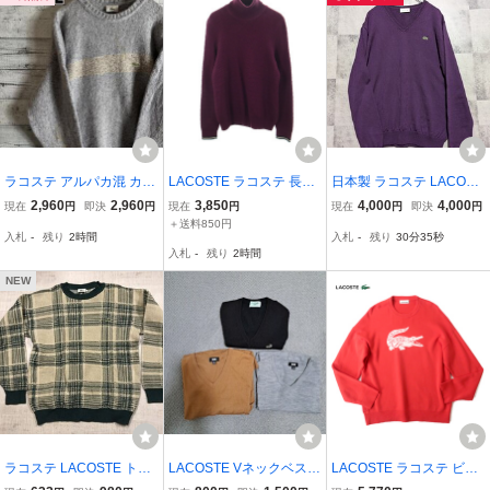
ラコステ アルパカ混 カラ
LACOSTE ラコステ 長袖
日本製 ラコステ LACOST
ーネップ ニット セーター
タートルネック セーター
E ウールVネック セータ
2,960
2,960
3,850
4,000
4,000
現在
円
即決
円
現在
円
現在
円
即決
円
ブルーグレー メンズL相
XS ワインレッド ニット
ー 4 パープル ハイゲージ
＋送料850円
入札
-
残り
2時間
入札
-
残り
30分34秒
当
メンズ
ニット AH262E OSAGAR
入札
-
残り
2時間
I
NEW
ラコステ LACOSTE トラ
LACOSTE Vネックベスト
LACOSTE ラコステ ビッ
ッド ブリティッシュ チェ
とユニクロ Vネックセー
グワニ クルーネックセー