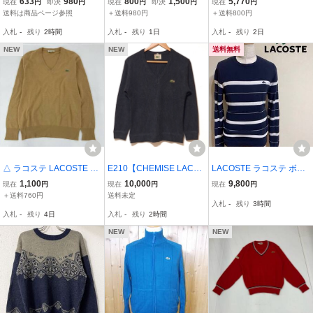
633
980
800
1,500
5,770
現在
円
即決
円
現在
円
即決
円
現在
円
ック柄 アースカラー コッ
ター 3枚セット まとめ売
ター 中厚/微ストレッチ/
送料は商品ページ参照
＋送料980円
＋送料800円
トン ニット セーター メ
り
ハイゲージニット レッド
入札
-
残り
2時間
入札
-
残り
1日
入札
-
残り
2日
ンズ 4 ベージュ 紺
系 34
NEW
NEW
送料無料
△ ラコステ LACOSTE V
E210【CHEMISE LACOS
LACOSTE ラコステ ボー
ネック ニット セーター
TE】シュミーズラコステ
ダー ニット コットン ク
1,100
10,000
9,800
現在
円
現在
円
現在
円
メンズ L ベージュ キャメ
Vネック セーター ニット
ルーネック セーター トッ
＋送料760円
送料未定
入札
-
残り
3時間
ル ワニ 刺繍 ロゴ ウール
長袖 フランス製 ワンポイ
プス サイズ2 長袖 ネイビ
入札
-
残り
4日
入札
-
残り
2時間
混 ワンポイント カジュア
ント ダークグレー メンズ
ー 白 フランス製 AH3113
ル 秋冬 古着
サイズ2(S位)/QQ
NEW
NEW