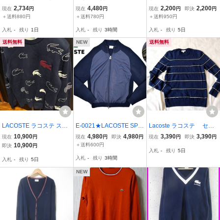
ック コットンニット ベス
ラコステ☆クルーネック
ト セーター 長袖 ロゴ ラ
2,734
4,480
2,200
2,200
現在
円
現在
円
現在
円
即決
円
ト サイズ 4 /ボルドー/フ
ニット プルオーバー メン
イン Vネック ウール 3 黒
＋送料880円
＋送料780円
＋送料950円
ァブリカ/日本製/薄手
ズ 3 白/紺 ライン コット
ブラック /FF レディース
入札
-
残り
1日
入札
-
残り
3時間
入札
-
残り
5日
ン セーター AH7922
送料無料
NEW
送料無料
LACOSTE ラコステ スウ
E-0021★LACOSTE SPO
Lacoste ラコステ セー
ェット ネイビー クルーネ
RT ラコステ スポーツ★
ター ３
10,900
4,980
4,980
3,390
3,390
現在
円
現在
円
即決
円
現在
円
即決
円
ック セーター ニット 長
ネイビー紺色 ワニロゴ 切
10,900
＋送料600円
即決
円
入札
-
残り
5日
袖 ロゴ アップリケS3
り替え コットン ニット
入札
-
残り
3時間
入札
-
残り
5日
フランス
セーター ジャケット ジャ
ンパー 4
NEW