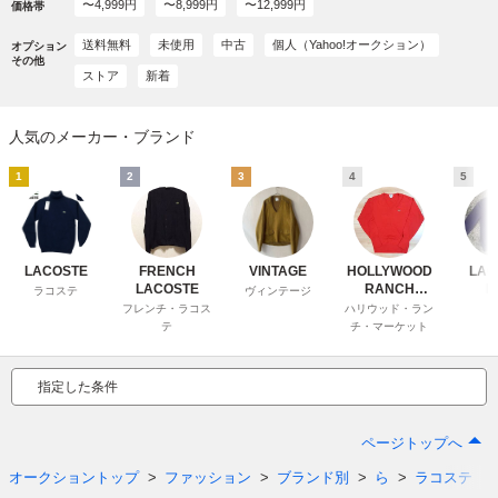
〜4,999円
〜8,999円
〜12,999円
価格帯
送料無料
未使用
中古
個人（Yahoo!オークション）
オプション
その他
ストア
新着
人気のメーカー・ブランド
1
2
3
4
5
LACOSTE
FRENCH
VINTAGE
HOLLYWOOD
LAC
LACOSTE
RANCH
L
ラコステ
ヴィンテージ
MARKET
フレンチ・ラコス
ハリウッド・ラン
テ
チ・マーケット
指定した条件
ページトップへ
オークショントップ
ファッション
ブランド別
ら
ラコステ