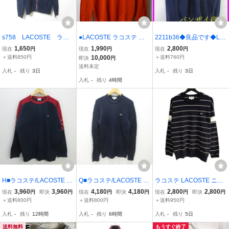
s758 LACOSTE ラコ
●LACOSTE ラコステ 長
2211b36◆良品です◆LA
ステ ネイビー カーデ
袖 コットンセーター 4●0
COSTE ラコステ ROLAN
1,650
1,990
2,800
現在
円
現在
円
現在
円
ィガン 長袖 4
408●
D GARROS PARIS ロー
＋送料850円
10,000
＋送料760円
即決
円
ランギャロス コットンニ
送料未定
入札
-
残り
3日
入札
-
残り
3日
ットセーター 3/テニス/ポ
入札
-
残り
4時間
ロシャツ/カーディガン
H■ラコステ/LACOSTE ク
Q■ラコステ/LACOSTE R
ラコステ LACOSTE ニッ
ルーネック コットンニッ
ELAXED FITケーブルニッ
ト セーター コットン ボ
3,960
3,960
4,180
4,180
2,800
2,800
現在
円
即決
円
現在
円
即決
円
現在
円
即決
円
トセーター【5】紺/MEN
ト セーター■紺【 US-5 】
ーダー柄 ロゴ S 黒 ブラッ
＋送料800円
＋送料800円
＋送料950円
S■14【中古】
MENS/9【中古】
ク メンズ
入札
-
残り
12時間
入札
-
残り
6時間
入札
-
残り
5日
送料無料
もうすぐ終了