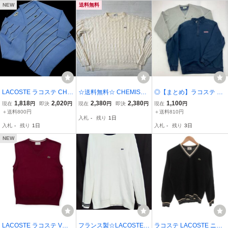
R 5) r-999
NEW
送料無料
LACOSTE ラコステ CHE
☆送料無料☆ CHEMISE L
◎【まとめ】ラコステ カ
MISE ヴィンテージ ウー
ACOSTE ラコステ USA直
ーディガン L ヴィニヤー
1,818
2,020
2,380
2,380
1,100
現在
円
即決
円
現在
円
即決
円
現在
円
ル混 ロゴ ボーダー Vネッ
輸入 古着 スペイン製 ケ
ドヴァインズ ハーフジッ
＋送料800円
＋送料810円
入札
-
残り
1日
ク ニット セーター size4/
ーブルニット セーター メ
プ M LACOSTE スウェッ
入札
-
残り
1日
入札
-
残り
3日
水色 ◇■ ☆ flb7 メンズ
ンズ クリーム トップス
ト セーター メンズ 古着
中古 即決
NEW
LACOSTE ラコステ Vネ
フランス製☆LACOSTE/
ラコステ LACOSTE ニッ