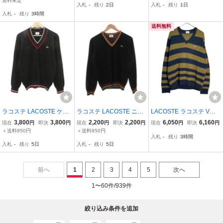
送料未定
入札
-
残り
2日
入札
-
残り
1日
入札
-
残り
3時間
送料無料
ラコステ LACOSTE ケー
ラコステ LACOSTE ニッ
LACOSTE ラコステ Vネ
ブルニット セーター 3 L
ト セーター 長袖 ロゴ ス
ック コットンニットセー
3,800
3,800
2,200
2,200
6,050
6,160
現在
円
即決
円
現在
円
即決
円
現在
円
即決
円
黒 Vネック 長袖 /SY48 ■E
トライプカラー Vネック
ター ファットボーダー ネ
＋送料950円
＋送料950円
入札
-
残り
3時間
CE006 メンズ
ライン ウール 3 黒 ブラッ
イビー(メンズ 4)中古 古
入札
-
残り
5日
入札
-
残り
5日
ク /FF メンズ
着 Y4680
前へ
1
2
3
4
5
次へ
1〜60件/939件
絞り込み条件を追加