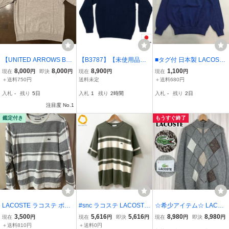
【UNITED ARROWS BE
【B3787】【未使用品】
■タグ付 日本製 LACOST
AUTY＆YOUTH】＜LAC
【日本製】LACOSTE ラ
E ラコステ ニット セータ
8,000
8,000
8,900
1,100
現在
円
即決
円
現在
円
現在
円
OSTE for BEAUTY&YOU
コステ タートルネックセ
ー 長袖 トップス コット
＋送料750円
送料未定
＋送料680円
TH＞ ラコステ クルーネ
ーター ニット ワニロゴ
ン ブルー サイズ3 メンズ
入札
-
残り
5日
入札
1
残り
2時間
入札
-
残り
2日
ック ニット / GREY / XL /
ワンポイント サイズ4 AH
文字ワニ
【中古極美品】
注目度 No.1
334Y
鑑定付き
もうすぐ終了
LACOSTE ラコステ ボー
#snc ラコステ LACOSTE
☆希少アイテム☆ LACOS
ダートレーナー グレー ホ
ニット・セーター 5 カー
TE ラコステ ワニ ハーフ
3,500
5,616
5,616
8,980
8,980
現在
円
現在
円
即決
円
現在
円
即決
円
ワイト SH5417
キ アイボリー 半袖 ボー
ジップ アーガイル柄 ナイ
＋送料810円
＋送料0円