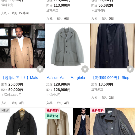
現在
円
現在
円
現在
円
ェラ/比翼コート/ステンカ
希少 初期 本人期 オ
シブルトレンチオーバー
送料未定
113,000
55,682
即決
円
即決
円
ラーコート/サイズ46/色む
ーバーロック ウール
コート チェック柄 カー
送料未定
＋送料0円
入札
-
残り
22時間
ら有り
チェスター コート 46
キ/ブルー S50AH0118 S6
入札
-
残り
6日
入札
-
残り
5日
国内正規品
0436
【超激レア！！】Maison
Maison Martin Margiela
【定価99,000円】 Stepha
Martin Margiela H&M チ
メゾンマルタンマルジェ
n Schneider フード付き
25,000
128,986
13,500
現在
円
現在
円
現在
円
ェスターコート 46 クリー
ラ SHEARLING JACKET
コート カシミヤ混 ネイ
50,000
128,986
送料未定
即決
円
即決
円
ニング済
LONG レザームートン シ
ビー 3 ステファンシュ
＋送料1,480円
＋送料0円
入札
-
残り
2日
アリングジャケット グレ
ナイダー
入札
-
残り
3日
入札
-
残り
4日
ー
NEW
送料無料
送料無料
鑑定付き