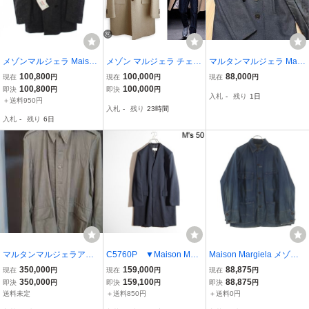
メゾンマルジェラ Maison
メゾン マルジェラ チェス
マルタンマルジェラ Mais
Margiela 22AW ボンデッ
ター コート Maison Margi
on Margiela ピーコート P
100,800
100,000
88,000
現在
円
現在
円
現在
円
ド シェットランド ジャケ
ela
コート ウール コート ア
100,800
100,000
即決
円
即決
円
入札
-
残り
1日
ット ピーコート Pコート
ウター ダークグレー 黒 4
＋送料950円
入札
-
残り
23時間
52 グレー S50AM0570 /K
8 L
入札
-
残り
6日
H メンズ
マルタンマルジェラアー
C5760P ▼Maison Marg
Maison Margiela メゾン
テザナル010 再構築モ
iela 14 メゾンマルジェラ
マルジェラ 24SS DENIM
350,000
159,000
88,875
現在
円
現在
円
現在
円
ッズコート
▼ 20SS ポリエステル
SPORTS JACKET デニム
350,000
159,100
88,875
即決
円
即決
円
即決
円
ギャバ ノーカラーコート
ジャケット インディゴ S
送料未定
＋送料850円
＋送料0円
ネイビー 50 / S50AA0091
50AM0612