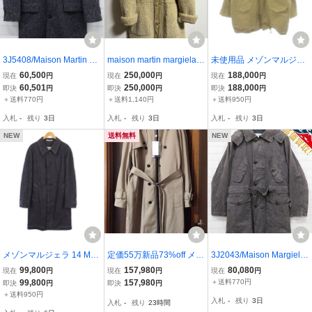
3J5408/Maison Martin M
maison martin margiela
未使用品 メゾンマルジェ
argiela 14 ツイードチェ
メゾン マルタン マルジェ
ラ 24AW SPORTS JACK
60,500
250,000
188,000
現在
円
現在
円
現在
円
スターコート イタリア製
ラ リバーシブル ムートン
ET モッズコート オーバ
60,501
250,000
188,000
即決
円
即決
円
即決
円
S50AA0017 S42871 メゾ
コート ジャケット 46 ニ
ーサイズ フード アウター
＋送料770円
＋送料1,140円
＋送料950円
ンマルタンマルジェラ
ット アーカイブ アーティ
36 ベージュ S51AM0494
入札
-
残り
3日
入札
-
残り
3日
入札
-
残り
3日
ザナル
/AN18 メンズ
NEW
送料無料
NEW
メゾンマルジェラ 14 Mai
定価55万新品73%off メゾ
3J2043/Maison Margiela
son Margiela 14 18AW デ
ンマルジェラ トレンチコ
10 05SS モッズコート こ
99,800
157,980
80,080
現在
円
現在
円
現在
円
ニムステンカラーコート
ート デニム ブルゾン ジ
このえ イタリア製 メゾン
99,800
157,980
＋送料770円
即決
円
即決
円
アウター ロング 44 イン
ャケット 長袖 アウター 1
マルジェラ
＋送料950円
入札
-
残り
3日
入札
-
残り
23時間
ディゴ S50AH0048 /KH
9SS 48 M Maison Margiel