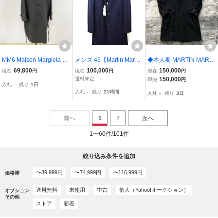
MM6 Maison Margiela メ
メンズ 46【Martin Margie
◆本人期 MARTIN MARGI
ゾンマルジェラ ロングコ
la ⑭ マルタン マルジェラ
ELA 10 マルタンマルジェ
69,800
100,000
150,000
現在
円
現在
円
現在
円
ート S52AA0166 S78145
コート ジャケット】
ラ 03AW チェスターコー
送料未定
150,000
即決
円
入札
-
残り
1日
ポリエステル グレー #40
ト 48 BLACK CHESTER
入札
-
残り
21時間
入札
-
残り
3日
COAT メンズ ARCHIVE
ヴィンテージ
前へ
1
2
次へ
1〜60件/101件
絞り込み条件を追加
〜39,999円
〜74,999円
〜116,999円
価格帯
送料無料
未使用
中古
個人（Yahoo!オークション）
オプション
その他
ストア
新着