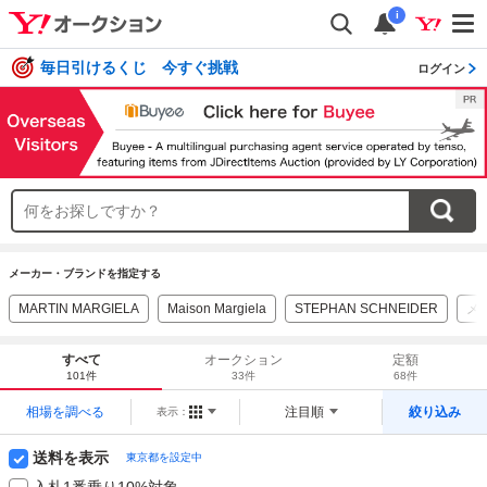
i
毎日引けるくじ 今すぐ挑戦
ログイン
メーカー・ブランドを指定する
MARTIN MARGIELA
Maison Margiela
STEPHAN SCHNEIDER
メ
すべて
オークション
定額
101件
33件
68件
相場を調べる
注目順
絞り込み
表示：
送料を表示
東京都を設定中
入札1番乗り10%対象