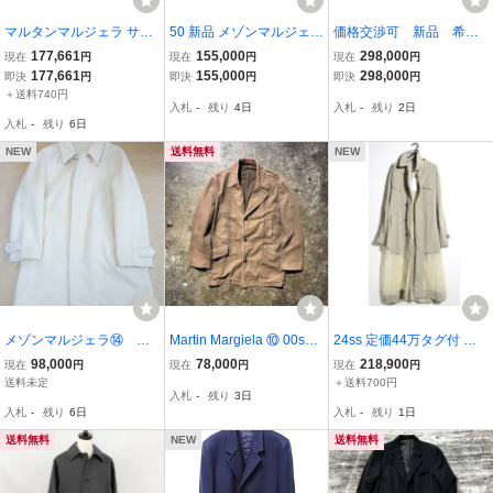
マルタンマルジェラ サイ
50 新品 メゾンマルジェラ
価格交渉可 新品 希少
ズ:44 23SS 1(10)S50AH0
Pコート ボンデッド シェ
モデル マルジェラ オ
177,661
155,000
298,000
現在
円
現在
円
現在
円
118 裏地チェックダブル
ットランド ジャケット オ
ールジェンダー ダブル
177,661
155,000
298,000
即決
円
即決
円
即決
円
フェイスコート 中古 BS9
ーバーサイズ ウール コー
フェイス コート ジャ
＋送料740円
入札
-
残り
4日
入札
-
残り
2日
9
ト ロングコート ヘリンボ
ケット 48 50 L M
入札
-
残り
6日
ーン
八の字 即完売
NEW
送料無料
NEW
メゾンマルジェラ⑭ ピ
Martin Margiela ⑩ 00ss
24ss 定価44万タグ付 国
リング加工 ステンカラ
カーコート くるみボタン
内正規品 Maison Margiel
98,000
78,000
218,900
現在
円
現在
円
現在
円
ー 白衣 ロングコー
マルタンマルジェラ 2000
a ①⑩リバーシブル トレ
送料未定
＋送料700円
入札
-
残り
3日
ト 名作 国内タグ レ
ss サイズ46
ンチコート ユニセックス
入札
-
残り
6日
入札
-
残り
1日
ア品 46 2018ＡＷアー
size42 メゾンマルジェラ
カイブ 本物
S51AH0194
送料無料
NEW
送料無料