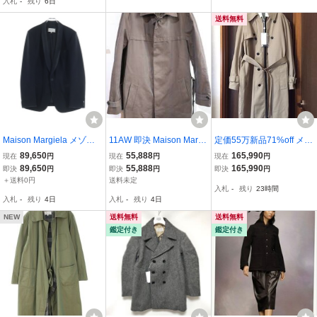
入札
-
残り
6日
メンズ
a 10 メンズ
送料無料
Maison Margiela メゾン
11AW 即決 Maison Martin
定価55万新品71%off メゾ
マルジェラ 24SS Single J
Margiela メゾンマルタン
ンマルジェラ トレンチコ
89,650
55,888
165,990
現在
円
現在
円
現在
円
acket シングルジャケット
マルジェラ ⑭ ウエストベ
ート デニム ブルゾン ジ
89,650
55,888
165,990
即決
円
即決
円
即決
円
ブラック S51BN0432 S7
ルト＆フラップヨーク付
ャケット インサイドアウ
＋送料0円
送料未定
入札
-
残り
23時間
8075
コットンコート ステンカ
ト 19SS 46 S Maison Mar
入札
-
残り
4日
入札
-
残り
4日
ラーコート 46
giela 10 メンズ
NEW
送料無料
送料無料
鑑定付き
鑑定付き