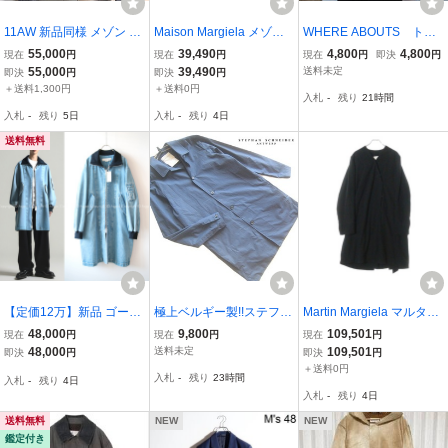
11AW 新品同様 メゾン マ
Maison Margiela メゾン
WHERE ABOUTS トレ
ルジェラ ハの字 ポケット
マルジェラ 15AW Melton
ンチコート
55,000
39,490
4,800
4,800
現在
円
現在
円
現在
円
即決
円
シングルコート バージン
Wool Chester Coat メル
55,000
39,490
送料未定
即決
円
即決
円
ウール グレー 44 メンズ
トンウールチェスターコ
＋送料1,300円
＋送料0円
入札
-
残り
21時間
Pコート S30AM0186
ート ブラウン S30AA007
入札
-
残り
5日
入札
-
残り
4日
2
送料無料
【定価12万】新品 ゴール
極上ベルギー製!!ステファ
Martin Margiela マルタン
デングース リブニット オ
ン シュナイダー STEPHA
マルジェラ 99SS Archive
48,000
9,800
109,501
現在
円
現在
円
現在
円
ーバーサイズ デニム コー
N SCHNEIDER*美シルエ
ドール期 白タグ 平面デザ
48,000
送料未定
109,501
即決
円
即決
円
ト ミリタリー ジャケット
ット コットンハーフコー
イン ノーカラー ステンカ
＋送料0円
入札
-
残り
23時間
入札
-
残り
4日
GOLDEN GOOSE DELU
ト 3 実寸M 紺 ネイビー ア
ラーコート ブラック
入札
-
残り
4日
XE BRAND
ントワープ
送料無料
NEW
NEW
鑑定付き