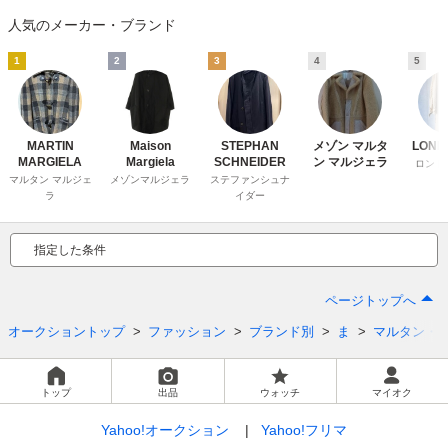
人気のメーカー・ブランド
1
2
3
4
5
MARTIN
Maison
STEPHAN
メゾン マルタ
LOND
MARGIELA
Margiela
SCHNEIDER
ン マルジェラ
ロンド
マルタン マルジェ
メゾンマルジェラ
ステファンシュナ
ラ
イダー
指定した条件
ページトップへ
オークショントップ
ファッション
ブランド別
ま
マルタン・
トップ
出品
ウォッチ
マイオク
Yahoo!オークション
Yahoo!フリマ