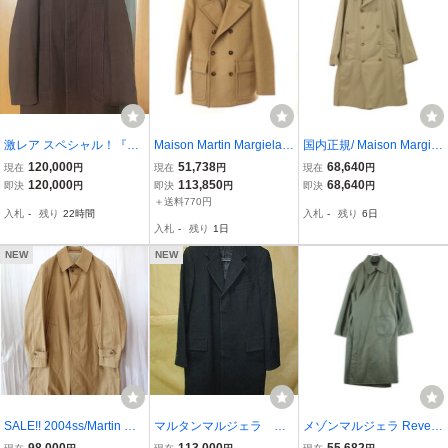
激レア スペシャル！『M
Maison Martin Margiela 1
国内正規/ Maison Margiel
ARTIN MARGIELA』98A/
4 メゾン マルタン マルジ
a メゾンマルジェラ ここ
120,000
51,738
68,640
現在
円
現在
円
現在
円
W白タグウールカーコー
ェラ 14 12AW REPLICA
のえ期 トレンチ コート 4
120,000
113,850
68,640
即決
円
即決
円
即決
円
ト マルタンマルジェラ 本
Officers Peacoat Pコート
6 ベージュ メンズ
＋送料770円
入札
-
残り
22時間
入札
-
残り
6日
人期 アーカイブ アーティ
S30AM0218 キャメル 44
入札
-
残り
1日
ザナル VINTAGE 42
IT0FP2MY2XYG
NEW
NEW
SALE!! 2004ss/Martin Ma
マルタンマルジェラ Ma
メゾンマルジェラ Revers
rgiela⑩/マルタンマルジ
rtin Margiela 10 01AW
ible Trench Coat リバー
98,000
113,000
55,682