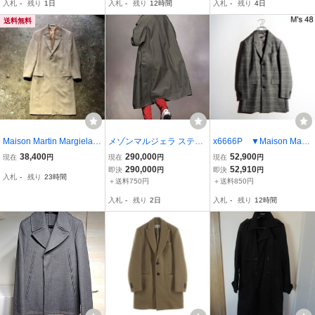
入札
-
残り
1日
入札
-
残り
12時間
入札
-
残り
4日
秋～春 mks
送料無料
Maison Martin Margiela
メゾンマルジェラ ステン
x6666P ▼Maison Marti
⑭ 14aw チェスターコー
カラー キャンバス ロング
n Margiela 14 メゾンマル
38,400
290,000
52,900
現在
円
現在
円
現在
円
ト シングル ウール メゾ
コート MAISON MARGIE
タンマルジェラ▼ 14A
290,000
52,910
即決
円
即決
円
入札
-
残り
23時間
ンマルタンマルジェラ 20
LA Canvas Coat
W ウールリネン チェスタ
＋送料750円
＋送料850円
14aw 44
ーコート グレーチェック
入札
-
残り
2日
入札
-
残り
12時間
48 秋冬 rb mks