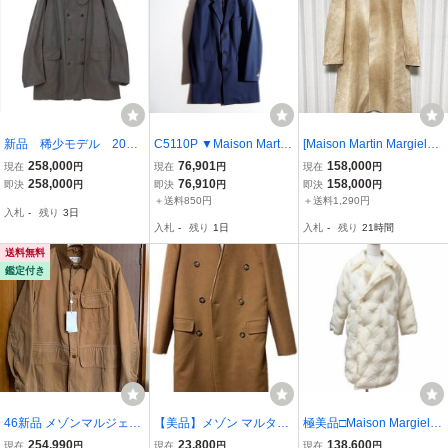
新品 稀少モデル 2025
C5110P ▼Maison Martin
[Maison Martin Margiela
ss メゾンマルジェラ
Margiela 10 メゾンマルタ
10] 14AW OVERSIZED U
258,000
76,901
158,000
現在
円
現在
円
現在
円
フィールド カーコー
ンマルジェラ▼ 14SS ウ
NBORN CALF COAT オー
258,000
76,910
158,000
即決
円
即決
円
即決
円
ト M L XL 48
ール チェスターコート ネ
バーサイズ ハラコ レザー
＋送料850円
＋送料1,290円
入札
-
残り
3日
イビー 48 / ウールコート
コート 48 牛革 メゾン マ
入札
-
残り
1日
入札
-
残り
21時間
春秋 rb mks
ルタンマルジェラ
送料無料
鑑定付き
46新品 メゾンマルジェラ
【美品】メゾン マルタン
極美品□Maison Margiela
ワックス コート カバーオ
マルジェラ h&m コート M
10 メゾンマルジェラ10 S
254,990
23,800
138,600
現在
円
現在
円
現在
円