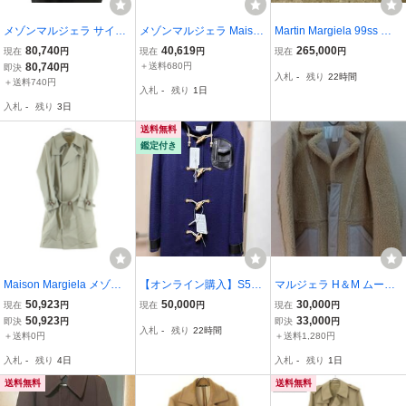
メゾンマルジェラ サイズ:
メゾンマルジェラ Maison
Martin Margiela 99ss カ
50 S50AA015 オーバーサ
Margiela トレンチコート
ーコート 1999ss 90s マ
80,740
40,619
265,000
現在
円
現在
円
現在
円
イズコート 中古 BS99
サイズ52 S50AM0343 -
ルタンマルジェラ ⑩ 初期
80,740
＋送料680円
即決
円
入札
-
残り
22時間
ベージュ メンズ 18AW/長
50 メンズサイズ 八の字
＋送料740円
入札
-
残り
1日
袖/ショート丈/春/秋 美品
入札
-
残り
3日
コート
送料無料
鑑定付き
Maison Margiela メゾン
【オンライン購入】S50A
マルジェラ H＆M ムート
マルジェラ 02SS ここの
M0519 メゾンマルジェラ
ンコート 復刻 カバーとハ
50,923
50,000
30,000
現在
円
現在
円
現在
円
え期 Trench Coat トレン
(Maison Margiela) ダッフ
ンガー付き
50,923
33,000
即決
円
即決
円
入札
-
残り
22時間
チコート ロングコート ベ
ルコート / 48 / ウール / ネ
＋送料0円
＋送料1,280円
ージュ 430I03689675
イビー / 無地 / 【新品未使
入札
-
残り
4日
入札
-
残り
1日
用】
送料無料
送料無料