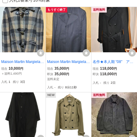
もうすぐ終了
送料無料
Maison Martin Margiela
Maison Martin Margiela 1
名作★本人期 “08” アー
(メゾン マルタンマルジェ
4 マルタン マルジェラ 名
カイブ14 マルタンマルジ
10,000
35,000
118,000
現在
円
現在
円
現在
円
ラ) ⑩ マルジェラ メゾン
作 ハの字 ウール ショー
ェラ MARTIN MARGIE
＋送料1,490円
35,000
118,000
即決
円
即決
円
マルジェラ ダッフルコー
ト コート 44 国内正
LA トレンチコート 48 レ
送料未定
入札
1
残り
3日
入札
-
残り
2日
ト コート 44
規品
ア 即完売品 ブラック こ
入札
-
残り
8分10秒
このえ
NEW
送料無料