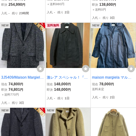
ール ブルゾン ジャケット
aison Martin Margiela キ
67AH0002 GLAMSLAM
254,990
＋送料980円
138,600
即決
円
即決
円
24AW size 46 S 長袖 アウ
ャメル 茶色 サイズ44
ダブルブレスト 中綿 パテ
＋送料0円
入札
-
残り
2日
入札
-
残り
23時間
ター Maison Margiela 1 1
ッドコート アイボリー 42
入札
-
残り
3日
0 メンズ
伊製 正規品
NEW
送料無料
NEW
3J5409/Maison Margiela
激レア スペシャル！『M
maison margiela マルジ
14 モヘヤ混ヘリンボーン
ARTIN MARGIELA 』90s
ェラ コート トレンチ 黒 4
74,800
148,000
78,000
現在
円
現在
円
現在
円
チェスターコート イタリ
初期白タグ アーカイブコ
4
74,801
148,000
送料未定
即決
円
即決
円
ア製 50AA003445154 メ
ットンカーコート マルタ
＋送料770円
入札
-
残り
2日
入札
-
残り
1日
ゾンマルジェラ
ンマルジェラ アーティザ
入札
-
残り
3日
ナル 本人期 44
NEW
NEW