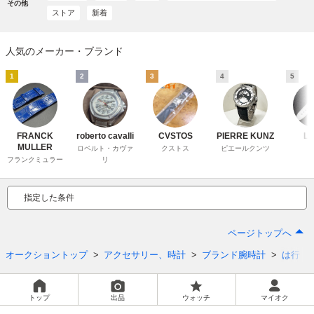
その他
ストア
新着
人気のメーカー・ブランド
1
2
3
4
5
FRANCK
roberto cavalli
CVSTOS
PIERRE KUNZ
Le
MULLER
ロベルト・カヴァ
クストス
ピエールクンツ
フランクミュラー
リ
指定した条件
ページトップへ
オークショントップ
アクセサリー、時計
ブランド腕時計
は行
トップ
出品
ウォッチ
マイオク