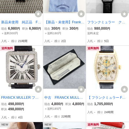
新品未使用 純正品 FR
【新品・未使用】Frank M
フランクミュラー クレ
ANCK MULLER フランク
uller フランク・ミュラー
イジーアワー
6,980
6,980
300
300
980,000
現在
円
即決
円
現在
円
即決
円
現在
円
ミューラー トノーカー
クリーニングクロス ブル
＋送料300円
＋送料180円
送料未定
ベックル レディース腕
ー 時計 ジュエリー #3500
入札
-
残り
21時間
入札
-
残り
2日
入札
-
残り
5日
時計 コマ 駒 パーツ
14ｍｍ 二つセット
送料無料
送料無料
FRANCK MULLER フラ
中古 FRANCK MULLE
【 フランクミュラー FRA
ンクミュラー マスタース
R/フランクミュラー 純
NCK MULLER 】 マスタ
498,000
4,800
4,800
1,705,000
現在
円
現在
円
即決
円
現在
円
クエア アフターダイヤ 腕
正付属品 ギャランティ
ーバンカー 2852MB 31m
498,000
＋送料185円
即決
円
入札
-
残り
24時間
時計 SS×ダイヤモンド ク
ー&ケース 無記名
m アフターダイヤ YG/革
入札
-
残り
22時間
入札
-
残り
4日
オーツ シルバー文字盤
デイト 3タイムゾーン 自
【R143026002】中古
動巻 メンズ 70225-2
NEW
NEW
送料無料