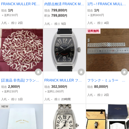
FRANCK MULLER PERF
内部点検済 FRANCK MU
1円～! FRANCK MULLER
ECT BOOK Vol.2 フラン
LLER フランクミュラー
フランクミュラー 純正革
1
799,800
1
現在
円
現在
円
現在
円
ク・ミュラー ブック
ヴァンガード ダイヤベゼ
ブレス まとめ売り 4点セ
＋送料230円
799,800
＋送料900円
即決
円
ル V45SCDT ダイヤモン
ット 革 メンズ レディー
入札
-
残り
2日
入札
-
残り
4日
入札
-
残り
5日
ド アフターダイヤ メンズ
ス 腕時計 パーツ ベルト F
自動巻き
TTVJ041
送料無料
[正規品 非売品] フランク
FRANCK MULLER フラ
フランク・ミュラー ト
ミュラー ハンカチ スカー
ンクミュラー 8002SC コ
ノーカーベックス 純正
2,900
302,500
80,000
現在
円
現在
円
現在
円
フ ノベルティ
ンキスタドール ブラック
ベルト
＋送料230円
＋送料1,060円
入札
-
残り
2日
ダイヤル SS/ラバー 自動
入札
-
残り
1日
入札
-
残り
23時間
巻き ユニセックス【1430
30】
NEW