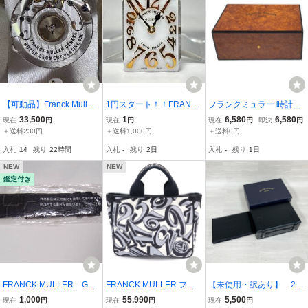
【可動品】Franck Muller
1円スタート！！FRANC
フランクミュラー 時計用
フランクミュラー 自動巻
K MULLER フランク・
空箱 時計用 箱 ボッ
33,500
1
6,580
6,580
現在
円
現在
円
現在
円
即決
円
き ムーブメント ベース E
ミュラー 802用 シェ
クス BOX 時計ケー
＋送料230円
＋送料1,000円
＋送料0円
TA 2892A2【現状】№68
ル文字盤！！ ムーブメ
ス 時計収納 ケース F
入札
14
残り
22時間
入札
-
残り
2日
入札
-
残り
1日
749②
ント！！ガラス付き！！
RANCK MULLER 【中
古】
NEW
NEW
鑑定付き
FRANCK MULLER GE
FRANCK MULLER フラ
【未使用・訳あり】 26
NEVE 黒 24mm
ンクミュラー ビザンデプ
0804-4 FRANCK MULL
1,000
55,990
5,500
現在
円
現在
円
現在
円