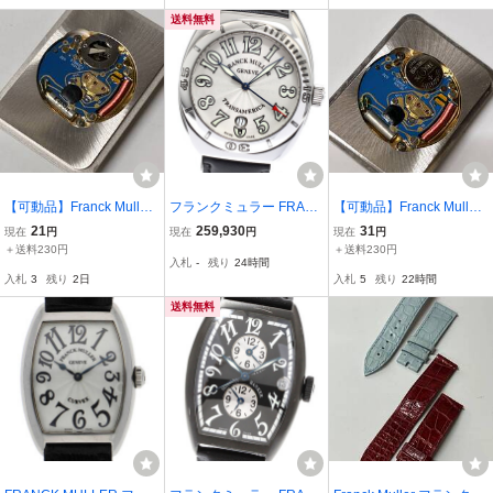
ズ 自動巻き
送料無料
【可動品】Franck Muller
フランクミュラー FRAN
【可動品】Franck Muller
フランクミュラー クォー
CK MULLER 2000SCP
フランクミュラー クォー
21
259,930
31
現在
円
現在
円
現在
円
ツ ムーブメント ベース E
トランスアメリカ デイト
ツ ムーブメント ベース E
＋送料230円
＋送料230円
入札
-
残り
24時間
TA Cal.956.032 巻き芯・
自動巻き メンズ _918920
TA Cal.956.032 巻き芯・
入札
3
残り
2日
入札
5
残り
22時間
風防付属【現状】№6872
【ev15】
風防付属【現状】№6873
6
7
送料無料