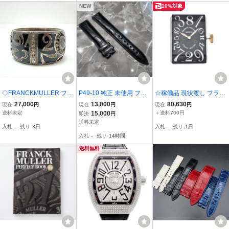
美品
時計 I#147639
NEW
10%対象
◇FRANCKMULLER フラ
P49-10 純正 未使用 フラ
☆稼働品 現状渡し フラン
ンクミュラー リング 指輪
ンク ミュラー クロコ ア
クミュラー Cal.2800 自動
27,000
13,000
80,630
現在
円
現在
円
現在
円
タリスマン シルバー ブラ
リゲーター レザー ベルト
巻き ムーブメント Z#B31
送料未定
15,000
＋送料700円
即決
円
ック ストーン 総重量約1
バンド ストラップ ブラッ
01
送料未定
入札
-
残り
3日
入札
-
残り
1日
3.6g メンズ レディース
ク 黒 革 FRANCK MULLE
入札
-
残り
14時間
アクセサリー
R 18mm 16mm
送料無料