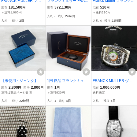
FRANCK MULLER フラ
フランクミュラー FRAN
Franck Muller フランクミ
ンクミュラー 7502QZ ト
CK MULLER 5850MBNR
ュラー 時計 ワニ革 スト
181,500
372,130
510
現在
円
現在
円
現在
円
ノーカーベックス シルバ
トノーカーベックス マス
ラップ×2(18-16、16)【現
＋送料1,060円
＋送料230円
入札
-
残り
24時間
ーダイヤル SS/レザー ク
ターバンカー デイト 自動
状】
入札
-
残り
2日
入札
4
残り
22時間
オーツ レディース【1476
巻き メンズ _916807【ev
62】
15】
【未使用・ジャンク】 2
1円 良品 フランクミュラ
FRANCK MULLER ヴァ
60724-3 FRANCK MUL
ー 空箱 保付 腕時計用 ブ
ンガードバックスウィン
2,800
2,800
1
1,000,000
現在
円
即決
円
現在
円
現在
円
LER/フランクミュラー
ルーカラー メンズ/レディ
グ ゴルフV45CGOLFTT
送料は商品ページ参照
＋送料930円
送料未定
GENEVE 純正ボック
ース腕時計 2000000 NSK
NRBRBC メンズ 腕時計
入札
-
残り
22時間
入札
1
残り
4日
入札
-
残り
4日
ス・箱 ブルー レディ
TAM
ース用