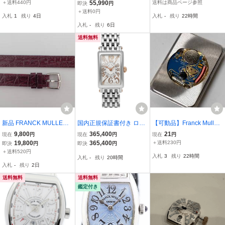
ス 3Dシャドウデザイン
ER/フランクミュラー 純
＋送料440円
55,990
送料は商品ページ参照
即決
円
トートバッグ ブラック/グ
正 時計用ボックス・
＋送料0円
入札
1
残り
4日
入札
-
残り
22時間
レー -
箱 クロコ型押し ギャ
入札
-
残り
6日
ランティケース付き
送料無料
新品 FRANCK MULLER
国内正規保証書付き ロン
【可動品】Franck Muller
フランクミュラー 純正 革
グアイランド プティ レリ
フランクミュラー クォー
9,800
365,400
21
現在
円
現在
円
現在
円
ベルト 純正尾錠付 12mm/
ーフ Ref.802QZRELSTG
ツ ムーブメント ベース E
19,800
365,400
＋送料230円
即決
円
即決
円
11mm ボルドー
シルバー 中古品 レディー
TA Cal.956.032 巻き芯・
＋送料520円
入札
3
残り
22時間
入札
-
残り
20時間
ス 腕時計
風防付属【現状】№6874
入札
-
残り
2日
8
送料無料
送料無料
鑑定付き