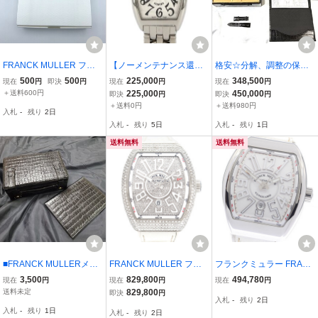
FRANCK MULLER フラ
【ノーメンテナンス還元
格安☆分解、調整の保証
ンクミュラー カレンダー
価格】フランクミュラー
期間２０２７年６月7日ま
500
500
225,000
348,500
現在
円
即決
円
現在
円
現在
円
2026 中古品 ノベルティ
トノウカーベックス 1752
で在り。FRANCK MULL
＋送料600円
225,000
450,000
即決
円
即決
円
卓上
QZ SS クォーツ
ER8880SCBLKCRO トノ
＋送料0円
＋送料980円
入札
-
残り
2日
ー カーベックス ブラック
入札
-
残り
5日
入札
-
残り
1日
クロコ 自動巻メンズ AT
送料無料
送料無料
■FRANCK MULLERメン
FRANCK MULLER フラ
フランクミュラー FRAN
ズ時計用BOX&付属品■フ
ンクミュラー ヴァンガー
CK MULLER V45SCDT
3,500
829,800
494,780
現在
円
現在
円
現在
円
ランクミュラー箱.ボック
ド ダイヤベゼル V45SCD
ヴァンガード デイト 自動
送料未定
829,800
即決
円
入札
-
残り
2日
ス.ケースそのa
T ダイヤモンド ダイヤ文
巻き メンズ 箱付き_9672
入札
-
残り
1日
入札
-
残り
2日
字盤 アフターダイヤ メン
52