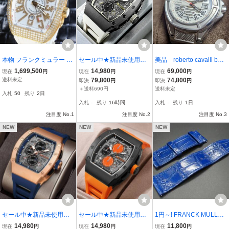
本物 フランクミュラー 定
セール中★新品未使用★
美品 roberto cavalli by F
価1270万円 全面純正フル
海外モデル★MEGlA腕時
RANK MULLER 浦スケル
1,699,500
14,980
69,000
現在
円
現在
円
現在
円
ダイヤ&ビザンダイヤ K1
計 クロノグラフ 白 ホワ
トン 自動巻き automat
送料未定
79,800
74,800
即決
円
即決
円
8 ヴァンガード 金無垢自
イト フランクミュラー F
ic
＋送料690円
送料未定
入札
50
残り
2日
動巻腕時計 メンズウォッ
RANCK MULLER インス
入札
-
残り
16時間
入札
-
残り
1日
チ ダイヤ尾錠
パイアウォッチ 人気
注目度 No.1
注目度 No.2
注目度 No.3
NEW
NEW
NEW
セール中★新品未使用★
セール中★新品未使用★
1円～! FRANCK MULLER
海外モデル★MEGlA腕時
海外モデル★MEGlA腕時
フランクミュラー 純正革
14,980
14,980
11,800
現在
円
現在
円
現在
円