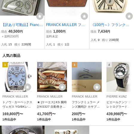
【訳あり可動品】Franck
FRANCK MULLER フラ
《100円～》フランクミ
Muller フランクミュラー
ンク・ミュラー 腕時計用
ュラー 手巻き ムーブメン
40,500
1,000
7,434
現在
円
現在
円
現在
円
クレイジーアワー 自動巻
ウォッチボックス 空箱 ケ
ト ダイヤ入り REF.7500
＋送料230円
送料未定
入札
9
残り
23時間
き ムーブメント Cal.2800
ース 保管
時計 動作品■52D46
入札
15
残り
22時間
入札
1
残り
1日
V 巻き芯・風防付属【現
状】№68727
人気の製品
1
2
3
4
FRANCK MULLER
FRANCK MULLER
FRANCK MULLER
PIERRE KUNZ
トノウ・カーベックス
★ [ケーエス] KS 腕時
フランクミュラー メ
ピエールクンツ デ
ヴェガス YG/BKレザ
計KS327 自動巻き機
ンズ腕時計 カサブラ
レトログラード
ー 5850 VEGAS
械 ブラックダイヤル
ンカ 5850CASA BK
PKA016SRGD
169,800円〜
41,700円〜
200円〜
439,998円〜
（SV）
日付表示 ブラックレ
PIERRE KUNZ
1件出品中
1件出品中
1件出品中
1件出品中
ザー