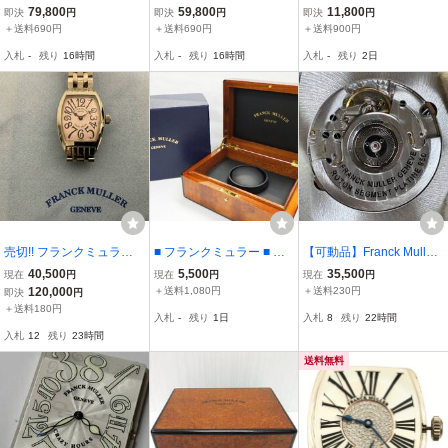
計 クロノグラフ 青 金 ゴ
計 クロノグラフ オレンジ
ブレス 取付け幅24mm ロ
79,800
59,800
11,800
即決
円
即決
円
即決
円
ールド フランクミュラー
フランクミュラー FRAN
ングアイランド等に メン
＋送料690円
＋送料690円
＋送料900円
FRANCK MULLER イン
CK MULLER インスパイ
ズ 腕時計 パーツ ベルト P
入札
-
残り
16時間
入札
-
残り
16時間
入札
-
残り
2日
スパイアウォッチ 防水
アウォッチ 防水 人気
PKLG06
売切!! フランクミュラー F
■ フランクミュラー ■ 純
【可動品】Franck Muller
RANCK MULLER トノー
正腕時計ケース 木目調 空
フランクミュラー 自動巻
40,500
5,500
35,500
現在
円
現在
円
現在
円
カーベックス 1752 QZ ピ
箱 ■ USED
き ムーブメント Cal.2800
120,000
＋送料1,080円
＋送料230円
即決
円
ンク文字盤 レディース
巻き芯・風防付属【現
＋送料180円
入札
-
残り
1日
入札
8
残り
22時間
状】№68660
入札
12
残り
23時間
送料無料