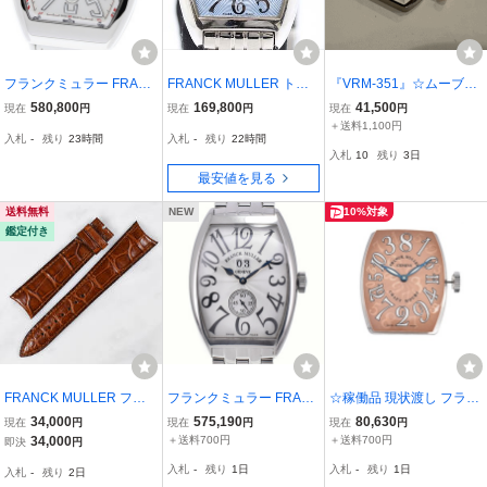
フランクミュラー FRAN
FRANCK MULLER トノ
『VRM-351』☆ムーブメ
CK MULLER V45SCDT
ウ レディース 送料無
ント☆1円～☆FRANCK
580,800
169,800
41,500
現在
円
現在
円
現在
円
ヴァンガード デイト 自動
料！(離島除く)
MULLER（フランクミュ
＋送料1,100円
入札
-
残り
23時間
入札
-
残り
22時間
巻き メンズ 良品 箱・保
ラー)☆8005 SC☆Cal.28
入札
10
残り
3日
証書付き_965096
00 PG用☆稼働品☆
最安値を見る
送料無料
NEW
10%対象
鑑定付き
FRANCK MULLER フラ
フランクミュラー FRAN
☆稼働品 現状渡し フラン
ンク ミュラー 純正 レザ
CK MULLER 6850 S6 GG
クミュラー Cal.2800 自動
34,000
575,190
80,630
現在
円
現在
円
現在
円
ーベルト オールドストッ
トノウ カーベックス グラ
巻き ムーブメント Z#B31
34,000
＋送料700円
＋送料700円
即決
円
ク 未使用品 20mm 7000
ンギシェ デイト シルバー
10
入札
-
残り
1日
入札
-
残り
1日
入札
-
残り
2日
ラウンドケース ブラウン
自動巻き メンズ 良品 腕