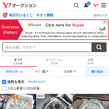
i
毎日引けるくじ 今すぐ挑戦
ログイン
すべて
オークション
定額
1,222件
871件
351件
相場を調べる
注目順
絞り込み
表示：
送料を表示
東京都を設定中
入札1番乗り10%対象
NEW