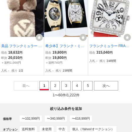
美品 フランクミュラー ム
希少本】フランク・ミュ
フランクミュラー FRAN
ートンファー プティ・サ
ラーの全軌跡本人インタ
CK MULLER 6002LQZV
18,632
19,800
315,040
現在
円
現在
円
現在
円
ック ハンドバッグ ミニ
ビュー工房写真年表Ref.
マスタースクエア K18W
20,010
19,800
即決
円
即決
円
入札
-
残り
24時間
トートバッグ グレー ポー
他トノウ・カーべックス
G アフターダイヤ クォー
＋送料1,000円
＋送料740円
チ グレー
カサブランカロングアイ
ツ レディース _889800
入札
-
残り
1日
入札
-
残り
23時間
ランドトゥールビヨン
【ev20】
前へ
1
2
3
4
5
次へ
1〜60件/1,222件
絞り込み条件を追加
〜102,999円
〜340,999円
〜618,999円
価格帯
送料無料
未使用
中古
個人（Yahoo!オークション）
オプション