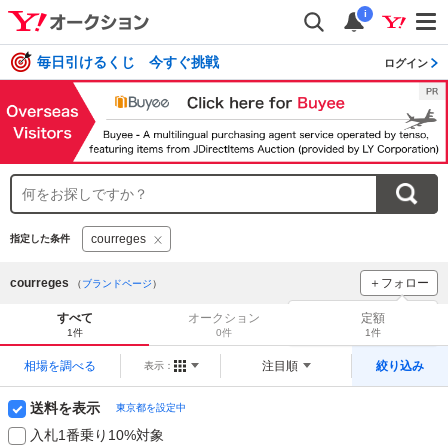
i
毎日引けるくじ 今すぐ挑戦
ログイン
courreges
指定した条件
courreges
＋フォロー
（
ブランドページ
）
ブランドをフォロー
して
すべて
オークション
定額
新着
をチェック！
1件
0件
1件
相場を調べる
注目順
絞り込み
表示：
送料を表示
東京都を設定中
入札1番乗り10%対象