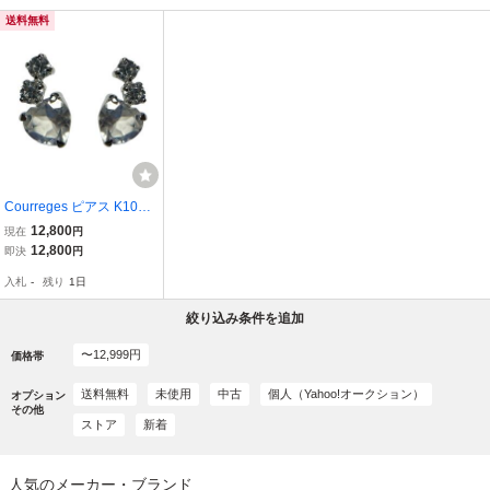
送料無料
Courreges ピアス K10W
G クレージュ レディース
12,800
現在
円
アクセサリー 貴金属 10金
12,800
即決
円
ケース付き ホワイトゴー
入札
-
残り
1日
ルド ハート型モチーフ 装
飾品【5169】A
絞り込み条件を追加
〜12,999円
価格帯
送料無料
未使用
中古
個人（Yahoo!オークション）
オプション
その他
ストア
新着
人気のメーカー・ブランド