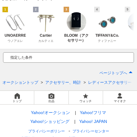
1
2
3
4
5
UNOAERRE
Cartier
BLOOM（アク
TIFFANY&Co.
e
セサリー）
ウノアエレ
カルティエ
ティファニー
指定した条件
ページトップへ
オークショントップ
アクセサリー、時計
レディースアクセサリー
トップ
出品
ウォッチ
マイオク
Yahoo!オークション
Yahoo!フリマ
Yahoo!ショッピング
Yahoo! JAPAN
プライバシーポリシー
プライバシーセンター