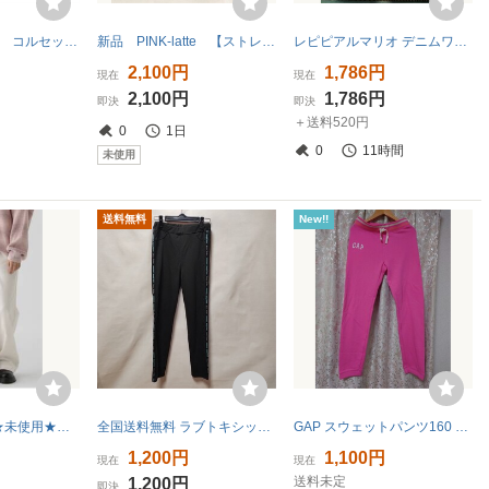
新品 PINK-latte コルセット風ワイドパンツ グレー(212) チェック柄 15(XS150cm) 定価3190円
新品 PINK-latte 【ストレッチ】大人気につき再入荷♪あったかシェフパンツ ライトベージュ(251) 02(165cm) 定価3850円
レピピアルマリオ デニムワイドパンツ ベルト付き サイズL
2,100円
1,786円
現在
現在
2,100円
1,786円
即決
即決
＋送料520円
0
1日
0
11時間
未使用
送料無料
New!!
半額以下★新品★未使用★GLOBAL WORKキッズ AND YUA ANY パンツ ホワイト 白 170 160以上 綿 大人もOK ウエストゴム
全国送料無料 ラブトキシック LOVETOXIC子供服キッズ女の子 黒色サイドロゴテープ付きポリエステルストレッチパンツ160(L)
GAP スウェットパンツ160 ピンク
1,200円
1,100円
現在
現在
送料未定
1,200円
即決