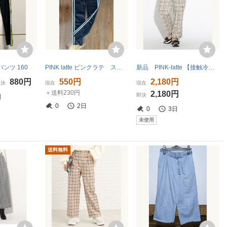
ンツ 160
PINK latte ピンクラテ ストレッチパンツ 165cm Mサイズ 黒 スキニー 2本ライン レギンス ブラック パンツ ボトムス
新品 PINK-latte 【接触冷感/アイスラテ】ひんやりイージーワイドパンツ ベージュ(252) 16(160cm) 定価3850円
880円
550円
2,180円
即決
現在
現在
＋送料230円
2,180円
即決
間
0
2日
0
3日
未使用
送料無料