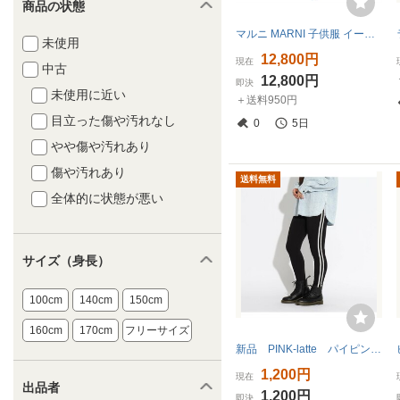
商品の状態
マルニ MARNI 子供服 イージーパンツ ワイドパンツ 総柄 ウエストロゴ 14 青 ブルー 黄色 イエロー /HN キッズ
未使用
12,800円
現在
中古
12,800円
即決
未使用に近い
＋送料950円
目立った傷や汚れなし
0
5日
やや傷や汚れあり
傷や汚れあり
送料無料
全体的に状態が悪い
サイズ（身長）
100cm
140cm
150cm
160cm
170cm
フリーサイズ
新品 PINK-latte パイピングテープレギパン ブラック×ホワイト(119) 16(160cm) 定価2090円
1,200円
現在
出品者
1,200円
即決