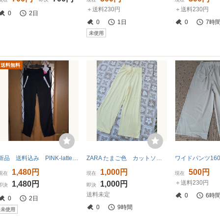
＋送料230円
＋送料230円
0
2日
0
1日
0
7時
未使用
送料無料
新品 送料込み PINK-latte サイドラインパンツ ブラック 白 緑ライン 165 Mサイズ
ZARA たまご色 カットソー生地ストレートパンツ 楽チンパンツ 150-160 黄色
ワイドパンツ16
1,480円
1,000円
500円
現在
現在
現在
＋送料230円
1,480円
1,000円
即決
即決
送料未定
0
6時
0
2日
0
9時間
未使用