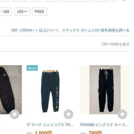
5・160
165〜
FREE
160（155cm～）以上(パンツ、スラックス ボトムス)の
落札相場を調べる
1件〜50件を表示
New!!
0
ザ マーク ジェイコブス THE MARC JACOBS ジョガーパンツ スウェット 12+/156 ネイビー マルチカラー /ES ■OS キッズ
Pinklatte ピンクラテ カーゴパンツ パンツ 黒 M 165cm ボトムス
1,000円
780円
現在
現在