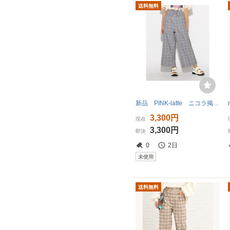
送料無料
新品 PINK-latte ニコラ掲載コルセットベルトワイドパンツ グレー(212) 16(S160cm) 定価3190円
3,300円
現在
3,300円
即決
0
2日
未使用
送料無料