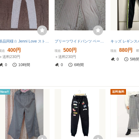
新品同様☆ Jenni Love ストレッチパンツ 長ズボン 千鳥柄 白黒 160 ロゴ刺繍 チェリーの刺繍
プリーツワイドパンツ ベージュ160
キッズ レギンスパ
400円
500円
880円
現在
現在
現在
＋送料230円
＋送料230円
0
5時
0
10時間
0
6時間
New!!
送料無料