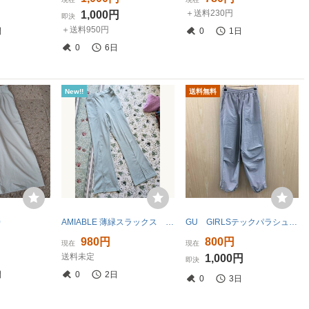
＋送料230円
1,000円
即決
＋送料950円
間
0
1日
0
6日
New!!
送料無料
0
AMIABLE 薄緑スラックス 裾割れ脚長デザイン アイスグリーン160
GU GIRLSテックパラシュートプルオンパンツ ET0707A01
980円
800円
現在
現在
送料未定
1,000円
即決
間
0
2日
0
3日