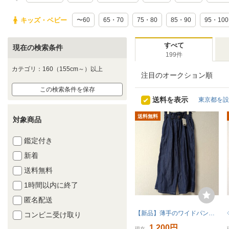
キッズ・ベビー
〜60
65・70
75・80
85・90
95・100
すべて
現在の検索条件
199件
カテゴリ：160（155cm～）以上
注目のオークション順
この検索条件を保存
送料を表示
東京都を設
送料無料
対象商品
鑑定付き
新着
送料無料
1時間以内に終了
匿名配送
【新品】薄手のワイドパンツ(160)◇インディゴブルー
コンビニ受け取り
1,200円
現在