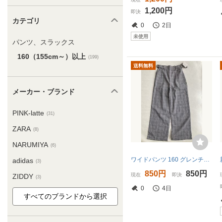
1,200円
即決
カテゴリ
0
2日
未使用
パンツ、スラックス
160（155cm～）以上
(199)
送料無料
メーカー・ブランド
PINK-latte
(31)
ZARA
(8)
NARUMIYA
(6)
ワイドパンツ 160 グレンチェック 未使用品
adidas
(3)
850円
850円
現在
即決
ZIDDY
(3)
0
4日