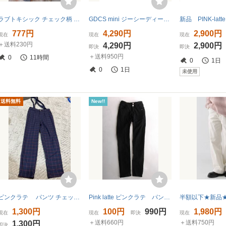
ラブトキシック チェック柄 ワイドパンツ フレアパンツ キッズ 女の子 160cm
GDCS mini ジーシーディーエス ミニ ロゴ ワッペン刺繍 スウェット パンツ 14anni 黒ブラック ブランド古着ベクトル 中古●260416 キッズ
777円
4,290円
2,900円
現在
現在
現在
＋送料230円
4,290円
2,900円
即決
即決
＋送料950円
0
11時間
0
1日
0
1日
未使用
送料無料
New!!
ピンクラテ パンツ チェック 160
Pink latte ピンクラテ パンツ サイズS160
1,300円
100円
990円
1,980円
現在
現在
即決
現在
＋送料660円
＋送料750円
1,300円
即決