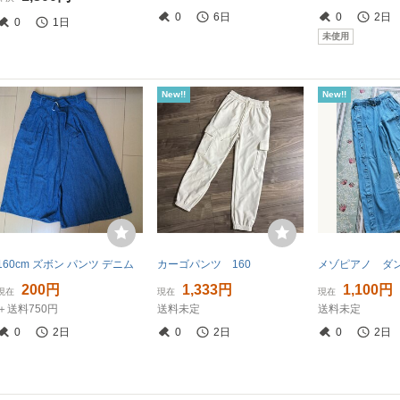
0
6日
0
2日
0
1日
未使用
New!!
New!!
160cm ズボン パンツ デニム
カーゴパンツ 160
200円
1,333円
1,100円
現在
現在
現在
＋送料750円
送料未定
送料未定
0
2日
0
2日
0
2日