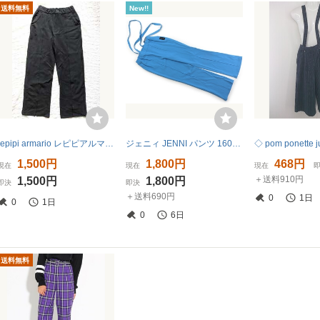
送料無料
New!!
repipi armario レピピアルマリオ●パンツ 黒 M●美品
ジェニィ JENNI パンツ 160サイズ 女の子 子供服 ベビー服 キッズ
1,500円
1,800円
468円
現在
現在
現在
＋送料910円
1,500円
1,800円
即決
即決
＋送料690円
0
1日
0
1日
0
6日
送料無料