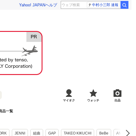
Yahoo! JAPAN
ヘルプ
中村小三郎 速報
マイオク
ウォッチ
出品
商品一覧
ORK
JENNI
組曲
GAP
TAKEO KIKUCHI
BeBe
ANAP GiRL