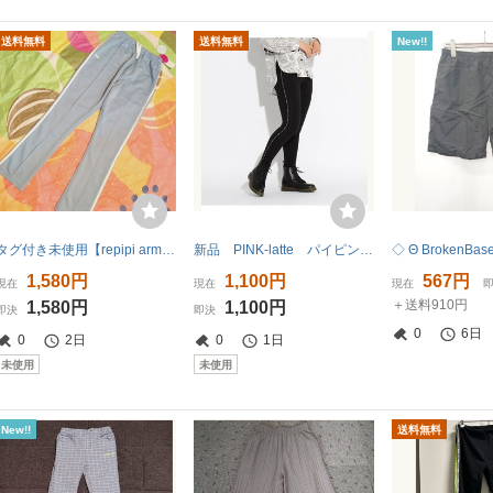
送料無料
送料無料
New!!
タグ付き未使用【repipi armario】サイドラインパンツ（170cm/大人可）水色＆白ライン/ ジャージ. スポーツウェア.アウトドア.校外学習
新品 PINK-latte パイピングテープレギパン ブラック(019) 16(160cm） 定価2090円
1,580円
1,100円
567円
現在
現在
現在
＋送料910円
1,580円
1,100円
即決
即決
0
6日
0
2日
0
1日
未使用
未使用
New!!
送料無料