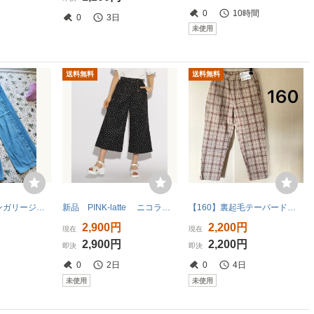
0
10時間
0
3日
未使用
送料無料
送料無料
メゾピアノ ダンガリージーンズフリルパンツ Lサイズ160
新品 PINK-latte ニコラ掲載マリン ワイドパンツ ドット柄(193) 16(S160cm) 定価3190円
【160】裏起毛テーパードパンツ＊キッズ・ガールズ＊長ズボン・ストレッチ・新品
2,900円
2,200円
現在
現在
2,900円
2,200円
即決
即決
0
2日
0
4日
未使用
未使用