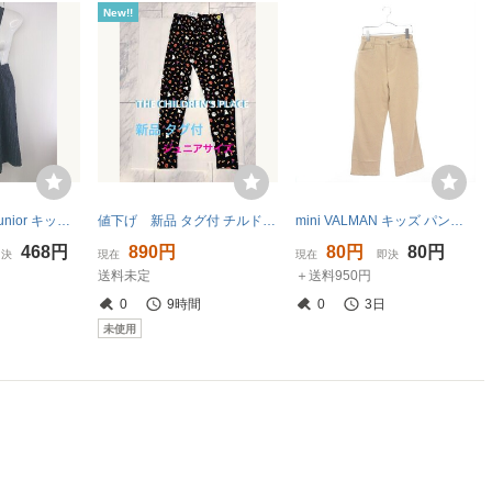
New!!
◇ pom ponette junior キッズ 子供服 ストライプ サスペンダー付 ワイド パンツ サイズ L 160 ネイビー レディース E
値下げ 新品 タグ付 チルドレンズプレイス ハロウィン レギンス レディスＳ＝ジュニア
mini VALMAN キッズ パンツ フレア 160 ベージュ ☆S☆ /fy0318
468円
890円
80円
80円
即決
現在
現在
即決
送料未定
＋送料950円
0
9時間
0
3日
未使用