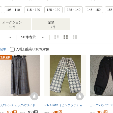
105・110
115・120
125・130
135・140
145・150
15
オークション
定額
82件
117件
50件表示
入札1番乗り10%対象
定中
送料無料
◇グレンチェックのワイドパンツ(160)◇
PINK-latte（ピンクラテ）★チェック柄ロングパンツ★Sサイズ（160cm）★未使用品
カーゴパンツ16
700円
700円
500円
300円
現在
即決
現在
現在