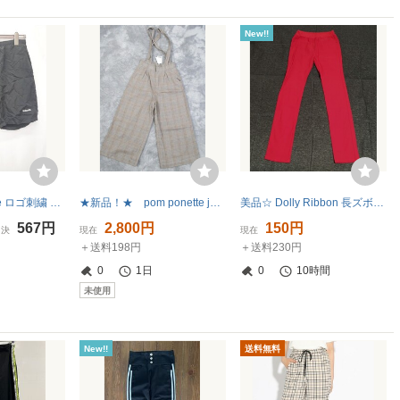
New!!
◇ Θ BrokenBase ロゴ刺繍 ハーフパンツ サイズＭ ブラック系 メンズ E
★新品！★ pom ponette junior ポンポネット・ジュニア 肩ひも付ワイドパンツ ＬＬ（１６５)
美品☆ Dolly Ribbon 長ズボン ソフトデニム パンツ 赤 レッド 160
567円
2,800円
150円
即決
現在
現在
＋送料198円
＋送料230円
0
1日
0
10時間
未使用
New!!
送料無料