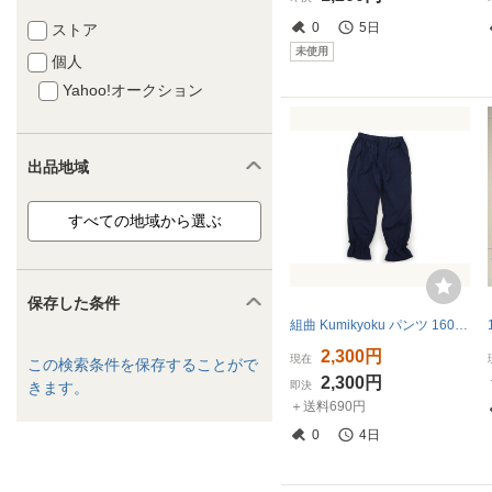
0
5日
ストア
未使用
個人
Yahoo!オークション
出品地域
保存した条件
組曲 Kumikyoku パンツ 160サイズ 女の子 子供服 ベビー服 キッズ
2,300円
現在
この検索条件を保存することがで
2,300円
きます。
即決
＋送料690円
0
4日