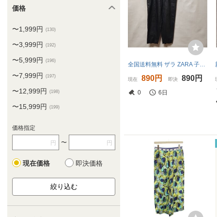
価格
〜1,999円
(130)
〜3,999円
(192)
〜5,999円
(196)
全国送料無料 ザラ ZARA 子供服キッズ女の子 ササイドポケット付き合成皮革ブラックパンツ164(13-14)
〜7,999円
(197)
890円
890円
現在
即決
〜12,999円
0
6日
(198)
〜15,999円
(199)
価格指定
〜
円
円
現在価格
即決価格