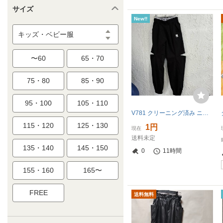
サイズ
New!!
キッズ・ベビー服
〜60
65・70
75・80
85・90
95・100
105・110
V781 クリーニング済み ニューヨーク ダンス デザイン入り インナー付き 切り込み入り ボトムス ブラック 160サイズ
115・120
125・130
1円
現在
送料未定
135・140
145・150
0
11時間
155・160
165〜
FREE
送料無料