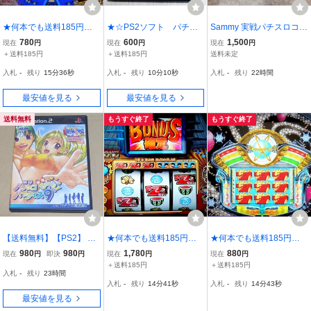
★何本でも送料185円★
★☆PS2ソフト パチっ
Sammy 実戦パチスロコン
PS2 三洋パチンコパ
てちょんまげ達人4 ～CR
トローラー BLACK MOD
780
600
1,500
現在
円
現在
円
現在
円
ラダイス6 ☆CRギンギ
必殺仕事人 激闘編～
EL SMY-1602K Play Stati
＋送料185円
＋送料185円
送料未定
ラパニック☆
箱・説付 ☆★
on2対応 ゲームアクセサ
入札
-
残り
15分34秒
入札
-
残り
10分8秒
入札
-
残り
22時間
リ 新品
最安値を見る
最安値を見る
送料無料
もうすぐ終了
もうすぐ終了
【送料無料】【PS2】 三
★何本でも送料185円★
★何本でも送料185円★
洋パチンコパラダイス9
PS2 必殺パチスロエ
PS2 FEVER8 SANK
980
980
1,780
880
現在
円
即決
円
現在
円
現在
円
～新海おかわり！～
ヴォリューション2【おそ
YO公式パチンコシミュレ
＋送料185円
＋送料185円
入札
-
残り
23時間
松くん】
ーション 【CRFワンダ
入札
-
残り
14分39秒
入札
-
残り
14分41秒
ーパワフル3機種収録】b
最安値を見る