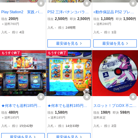
Play Station2 実践 パチ
PS2 三洋パチンコパラダ
○動作保証品 PS2 プレス
スロ必勝法！ SAVANNA
イス10 ～源さん おかえり
テ2 大都技研プレミアム
200
2,500
2,500
1,100
1,500
現在
円
現在
円
即決
円
現在
円
即決
円
PARK DX 「獣王」「猛獣
っ!～ パチパラ プレイス
パチスロコレクション 吉
＋送料760円
＋送料280円
入札
-
残り
24時間
王」の血統を100％受け
テーション2 プレステ2
宗 箱説ハガキ付 SLPS-25
入札
-
残り
4日
入札
-
残り
1日
継いだ最新機種
667【PP
最安値を見る
最安値を見る
もうすぐ終了
もうすぐ終了
★何本でも送料185円★
★何本でも送料185円★
スロット！プロDX 不二子
PS2 楽勝パチスロ宣
PS2 パチスロ【シン
2 商品説明必読！！
480
1,580
198
598
現在
円
現在
円
現在
円
即決
円
言2【デカダン・十字架】
ドバッドアドベンチャー
＋送料185円
＋送料185円
送料未定
a
は榎本加奈子でどうです
入札
-
残り
15分40秒
入札
-
残り
14分31秒
入札
-
残り
2日
か】 ｓ
最安値を見る
最安値を見る