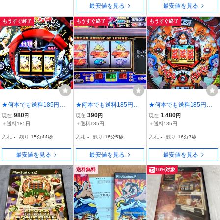
最安値を見る
最安値を見る
もうすぐ終了
もうすぐ終了
もうすぐ終了
★何本でも送料185円★
★何本でも送料185円★
★何本でも送料185円★
PS2 パチンコCR必殺
PS2 パチスロ 主役は
PS2 パチってちょん
980
390
1,480
現在
円
現在
円
現在
円
仕事人＆必殺仕事人 激闘
銭形《スロッターUPコア
まげ達人3 (CR 柔キッズ
＋送料185円
＋送料185円
＋送料185円
編 【パチってちょんま
5 ルパン大好き！》 ★動
極編・P-MAN収録) 美川
入札
-
残り
15分42秒
入札
-
残り
16分3秒
入札
-
残り
16分5秒
げ達人4】j
作OK★ f
憲一のパチンコb
最安値を見る
最安値を見る
最安値を見る
送料無料
10%対象