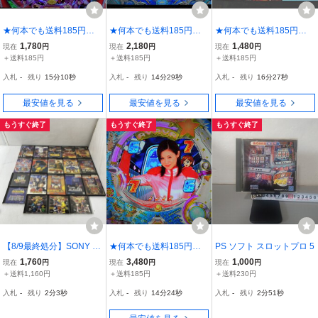
★何本でも送料185円★
★何本でも送料185円★
★何本でも送料185円★
PS2 パチンコCRサク
PS2 パチパラ13
PS2 パチってちょん
1,780
2,180
1,480
現在
円
現在
円
現在
円
ラ大戦【実戦パチンコ必
【パチンコCRスーパー海
まげ達人3 (CR 柔キッズ
＋送料185円
＋送料185円
＋送料185円
勝法！】b
物語M55】 ☆説明書無
極編・P-MAN収録) 美川
入札
-
残り
15分8秒
入札
-
残り
14分27秒
入札
-
残り
16分25秒
し☆
憲一のパチンコ
最安値を見る
最安値を見る
最安値を見る
もうすぐ終了
もうすぐ終了
もうすぐ終了
【8/9最終処分】SONY Pl
★何本でも送料185円★
PS ソフト スロットプロ 5
ayStation2 PS2 PlayStati
PS2 CR松浦亜弥
1,760
3,480
1,000
現在
円
現在
円
現在
円
on1 PS1 パチスロソフト
《必勝パチンコ☆パチス
＋送料1,160円
＋送料185円
＋送料230円
など 19本 まとめて 未検
ロ攻略シリーズ Vol.8》
入札
-
残り
2分1秒
入札
-
残り
14分22秒
入札
-
残り
2分49秒
品 AAL0610/小5086/0708
☆盤面良好・動作OK・美
品★ w