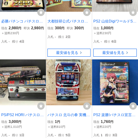
必勝パチンコ パチスロ攻
大都技研公式パチスロシ
PS2 山佐DigiワールドSP
略シリーズ VOL.7 CRフ
ミュレータ 吉宗【PS2】
燃えよ！功夫淑女 プレイ
2,980
2,980
300
300
1,000
現在
円
即決
円
現在
円
即決
円
現在
円
ィーバー パワフルZERO
※ソフトなし・空ケー
ステーション2 ソフト
＋送料230円
＋送料230円
入札
-
残り
2日
ス！ プレイステーション
入札
-
残り
4日
入札
-
残り
6日
2
最安値を見る
最安値を見る
PS/PS2 HORI パチスロコ
パチスロ 北斗の拳 実機型
PS2 楽勝!パチスロ宣言6
ントローラーPRO アルゼ
貯金箱 コインバンク スロ
リオ2 クルージング ヴァ
3,000
1
1,760
現在
円
現在
円
現在
円
公認HPS-120
ットバンク 動作確認済み
ナディース
＋送料1,010円
＋送料810円
＋送料220円
中古「BT-260710-144」
入札
-
残り
1日
入札
-
残り
5日
入札
1
残り
3日