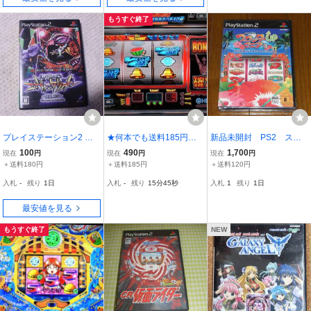
もうすぐ終了
プレイステーション2 プ
★何本でも送料185円★
新品未開封 PS2 スロ
レステ2 PS2 ソフト 「新
PS2 パチスロ闘魂伝
ッターUPマニア6 沖の
100
490
1,700
現在
円
現在
円
現在
円
世紀 エヴァンゲリオン」
承 猪木祭 b
熱風 パイオニアスペシャ
＋送料180円
＋送料185円
＋送料120円
必勝パチンコ パチスロ攻
ルⅡ
入札
-
残り
1日
入札
-
残り
15分43秒
入札
1
残り
1日
略シリーズVOL.12 中古
読み込みOK
最安値を見る
もうすぐ終了
NEW