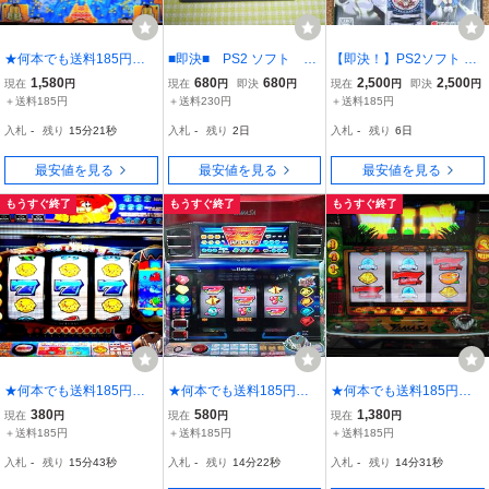
★何本でも送料185円★
■即決■ PS2 ソフト C
【即決！】PS2ソフト CR
PS2 三洋パチンコパ
R仮面ライダー パチって
ギャラクシーエンジェル
1,580
680
680
2,500
2,500
現在
円
現在
円
即決
円
現在
円
即決
円
ラダイス10 ★説明書な
ちょんまげ達人5 ゆうパ
ナグザットソフト リーチ
＋送料185円
＋送料230円
＋送料185円
し★ 《CR大工の源さんM
ケット対応
マニア naxat soft reach m
入札
-
残り
15分19秒
入札
-
残り
2日
入札
-
残り
6日
56/M3収録》
ania vol.1
最安値を見る
最安値を見る
最安値を見る
もうすぐ終了
もうすぐ終了
もうすぐ終了
★何本でも送料185円★
★何本でも送料185円★
★何本でも送料185円★
PS2 パチスロ海一番
PS2 パチスロ ネオプ
PS2 山佐デジワール
380
580
1,380
現在
円
現在
円
現在
円
R【山佐デジワールドS
ラネットXX 《山佐デジ
ドSP 【パチスロ ジャイ
＋送料185円
＋送料185円
＋送料185円
P】a
ワールドSP》 ☆盤面良
アントパルサー】 ☆盤
入札
-
残り
15分41秒
入札
-
残り
14分20秒
入札
-
残り
14分29秒
好・動作OK☆
面良好・動作OK☆