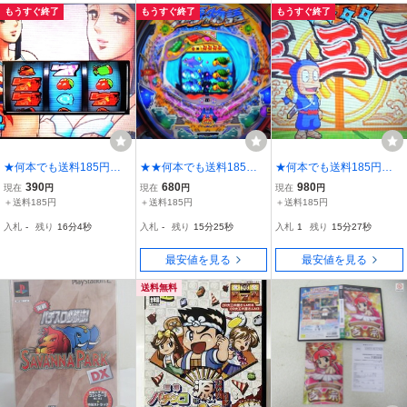
もうすぐ終了
もうすぐ終了
もうすぐ終了
★何本でも送料185円★
★★何本でも送料185円
★何本でも送料185円★
PS2 実戦パチスロ必
★ PS2 三洋パチンコ
PS2 パチンコCR 忍
390
680
980
現在
円
現在
円
現在
円
勝法! 俺の空 c
パラダイス8 ～新海物語
者ハットリくん 【必殺パ
＋送料185円
＋送料185円
＋送料185円
～☆ CR新海物語M27
チンコステーションV8】
入札
-
残り
16分2秒
入札
-
残り
15分23秒
入札
1
残り
15分25秒
収録 d
d
最安値を見る
最安値を見る
送料無料