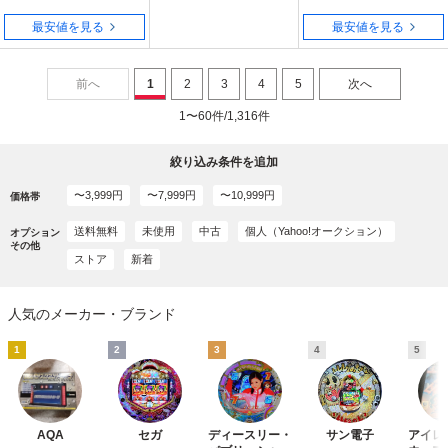
最安値を見る
最安値を見る
前へ
1
2
3
4
5
次へ
1〜60件/1,316件
絞り込み条件を追加
〜3,999円
〜7,999円
〜10,999円
価格帯
送料無料
未使用
中古
個人（Yahoo!オークション）
オプション
その他
ストア
新着
人気のメーカー・ブランド
1
2
3
4
5
AQA
セガ
ディースリー・
サン電子
アイレ