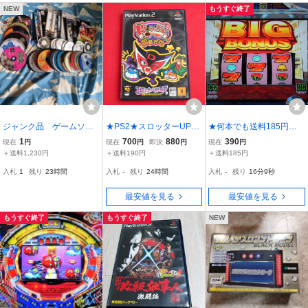
NEW
もうすぐ終了
ジャンク品 ゲームソフ
★PS2★スロッターUPコ
★何本でも送料185円★
ト 説明書 PSP PS PS2
ア3 愉打!ドロンジョにお
PS2 実戦パチスロ必
1
700
880
390
現在
円
現在
円
即決
円
現在
円
まかせ★
勝法！ 鬼武者3 b
＋送料1,230円
＋送料190円
＋送料185円
入札
1
残り
23時間
入札
-
残り
24時間
入札
-
残り
16分7秒
最安値を見る
最安値を見る
もうすぐ終了
もうすぐ終了
NEW