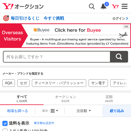
i
毎日引けるくじ 今すぐ挑戦
ログイン
メーカー・ブランドを指定する
AQA
セガ
ディースリー・パブリッシャー
サン電子
アイレムソ
すべて
オークション
定額
1,316件
832件
484件
相場を調べる
注目順
絞り込み
表示：
送料を表示
東京都を設定中
入札1番乗り10%対象