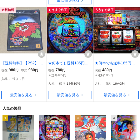
最安値を見る
送料無料
もうすぐ終了
もうすぐ終了
【送料無料】【PS2】 ス
★何本でも送料185円★
★何本でも送料185円★
ロッターUPマニア超沖ス
PS2 三洋パチンコパ
PS2 楽勝パチスロ宣
980
980
780
480
現在
円
即決
円
現在
円
現在
円
ロ!パイオニアスペシャル
ラダイス9 〜新海おかわ
言2【デカダン・十字架】
＋送料185円
＋送料185円
入札
-
残り
2日
りっ〜【パチンコCR新海
入札
-
残り
14分28秒
入札
-
残り
16分1秒
物語M56＆L52】a
最安値を見る
最安値を見る
最安値を見る
人気の製品
1
2
3
4