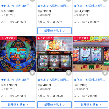
★何本でも送料185円★
★何本でも送料185円★
★何本でも送料185円★
PS2 パチスロ 鬼浜
PS2 実戦パチスロ必
PS2 パチパラ14 ☆
380
390
4,280
現在
円
現在
円
現在
円
爆走愚連隊 a
勝法！ 鬼武者3 c
パチンコCRスーパー海物
＋送料185円
＋送料185円
＋送料185円
語in沖縄 ☆【動作OK・場
入札
-
残り
15分39秒
入札
1
残り
16分6秒
入札
-
残り
14分34秒
所取り札付き】
最安値を見る
もうすぐ終了
もうすぐ終了
もうすぐ終了
★何本でも送料185円★
★何本でも送料185円★
★何本でも送料185円★
PS2 パチパラ12【パ
PS2 楽勝パチスロ宣
PS2 パチスロ 主役は
1,980
480
390
現在
円
現在
円
現在
円
チンコCR大海物語M56＆
言 ☆ブラックジャッ
銭形《スロッターUPコア
＋送料185円
＋送料185円
＋送料185円
M2】 ☆盤面良好・動作O
ク・賞金首・モグモグ風
5 ルパン大好き！》 ★動
入札
-
残り
14分33秒
入札
1
残り
15分49秒
入札
-
残り
16分4秒
K・はがき付き☆M
林火山 他収録☆b
作OK・盤面良好★ e
最安値を見る
最安値を見る
最安値を見る