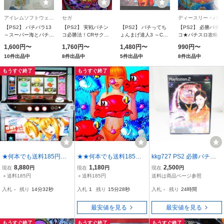
アイレムソフトウェアエンジニアリング
セガ
ディ
【PS2】 パチパラ13
【PS2】 実戦パチン
【PS2】 パチってち
【PS2】 必勝パチ
～スーパー海とパチプ
コ必勝法！CRサクラ
ょんまげ達人3 ～CR
コ★パチスロ攻略シ
ロ風雲録～
大戦
P-MAN＆CR 柔キッズ
ーズ Vol.8 CR松浦
1,600円〜
1,760円〜
1,480円〜
990円〜
極編～
弥
10件出品中
8件出品中
5件出品中
8件出品中
もうすぐ終了
もうすぐ終了
★何本でも送料185円★
★★何本でも送料185円
kkg727 PS2 必勝パチン
PS2 スロッターUPマ
★ PS2 三洋パチンコ
コ☆パチスロ攻略シリー
8,880
1,180
2,500
現在
円
現在
円
現在
円
ニア11 2027 vs 2027Ⅱ
パラダイス8 ～新海物語
ズ Vol.8 CR松浦亜弥 プレ
＋送料185円
＋送料185円
送料は商品ページ参照
☆動作OK・盤面良好☆
～☆特製場所取り札付き
イステーション2 プレス
入札
-
残り
14分30秒
入札
1
残り
15分26秒
入札
-
残り
24時間
☆
テ2 あやや コナミ D3
最安値を見る
最安値を見る
もうすぐ終了
もうすぐ終了
もうすぐ終了