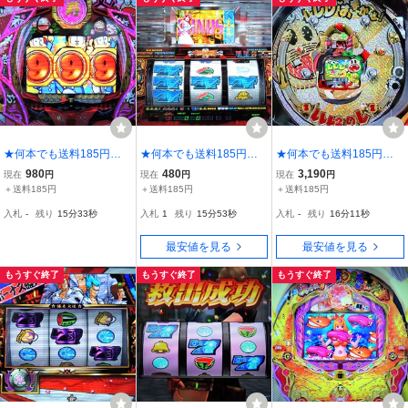
★何本でも送料185円★
★何本でも送料185円★
★何本でも送料185円★
PS2 必殺パチンコス
PS2 楽勝パチスロ宣
PS2 必殺パチンコス
980
480
3,190
現在
円
現在
円
現在
円
テーションV9 ☆おそ松く
言2【デカダン・十字架】
テーションV10【レレレ
＋送料185円
＋送料185円
＋送料185円
ん☆b
b
におまかせ】b
入札
-
残り
15分31秒
入札
1
残り
15分51秒
入札
-
残り
16分9秒
最安値を見る
最安値を見る
もうすぐ終了
もうすぐ終了
もうすぐ終了