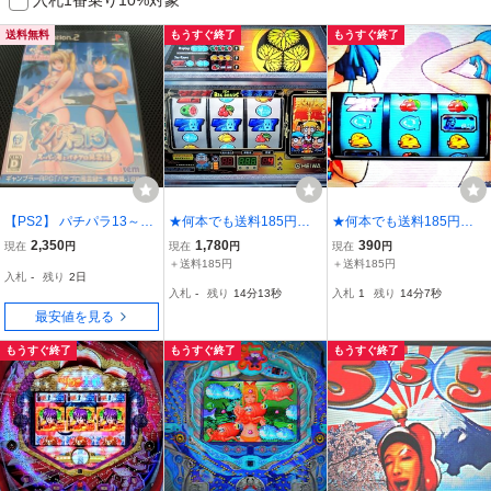
送料無料
もうすぐ終了
もうすぐ終了
【PS2】 パチパラ13～ス
★何本でも送料185円★
★何本でも送料185円★
ーパー海とパチプロ風雲
PS2 パチスロ黄門ち
PS2 実戦パチスロ必
2,350
1,780
390
現在
円
現在
円
現在
円
録～ プレステ2 ソフト
ゃま
勝法! 俺の空 d
＋送料185円
＋送料185円
入札
-
残り
2日
入札
-
残り
14分11秒
入札
1
残り
14分5秒
最安値を見る
もうすぐ終了
もうすぐ終了
もうすぐ終了