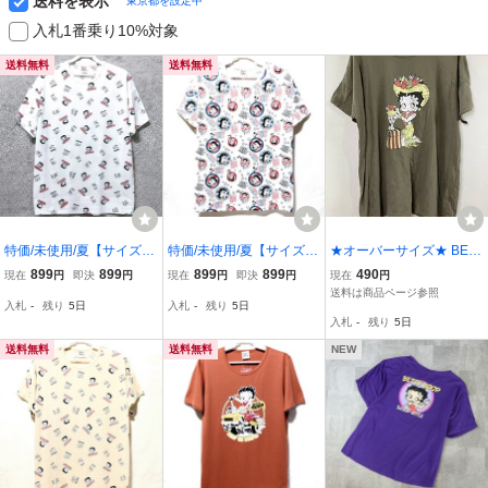
送料を表示
東京都を設定中
入札1番乗り10%対象
送料無料
送料無料
特価/未使用/夏【サイズ=L
特価/未使用/夏【サイズ=L
★オーバーサイズ★ BET
(レディス)】Betty Boop/
(レディス)】Betty Boop/
TY BOOP ベティブープ
899
899
899
899
490
現在
円
即決
円
現在
円
即決
円
現在
円
ベティ ブープ/レディス/
ベティ ブープ/レディス/
ベティちゃん プリント L
送料は商品ページ参照
入札
-
残り
5日
入札
-
残り
5日
半袖/Tシャツ/ビッグシル
半袖/Tシャツ/ビッグシル
半袖 Tシャツ ビックシル
入札
-
残り
5日
エット/胸囲=86~94cm/wh
エット/胸囲=86~94cm/wh
エット 激安 格安 送料300
ite柄
ite柄②
円
送料無料
送料無料
NEW