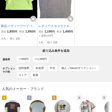
新品 ベティーブープ ベテ
レディース キャラクター
ィちゃん 服 半袖 Tシャツ
Tシャツ BETTY BOOP ベ
1,950
1,950
1,190
1,490
現在
円
即決
円
現在
円
即決
円
L 半袖 BettyBoop ネオン
ティ ターンバック袖コク
＋送料185円
入札
-
残り
1日
ショート丈 クロップド丈
ーンシルエットロング半
入札
-
残り
2日
袖T サービス品（M寸）グ
レー
絞り込み条件を追加
〜999円
〜1,999円
価格帯
送料無料
未使用
中古
個人（Yahoo!オークション）
オプション
その他
ストア
新着
人気のメーカー・ブランド
1
2
3
4
5