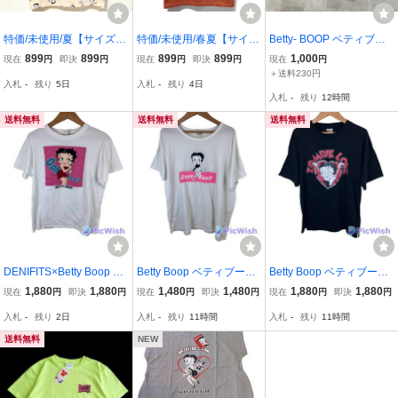
特価/未使用/夏【サイズ=L
特価/未使用/春夏【サイズ
Betty- BOOP ベティブー
(レディス)】Betty Boop/
=L(レディス)】BETTY BO
プ ベディちゃん バッ
899
899
899
899
1,000
現在
円
即決
円
現在
円
即決
円
現在
円
ベティ ブープ/レディス/
OP/ベティブープ/レディ
クプリント Tシャツ 半
＋送料230円
入札
-
残り
5日
入札
-
残り
4日
半袖/Tシャツ/ビッグシル
ス/半袖/Tシャツ/胸囲=86~
袖シャツ 半袖カットソ
入札
-
残り
12時間
エット/胸囲=86~94cm/be
94cm/煉瓦
ー パープル レディー
ige柄
スF 古着
送料無料
送料無料
送料無料
DENIFITS×Betty Boop ベ
Betty Boop ベティブー
Betty Boop ベティブー
ティちゃん コラボ ladi
プ ベティちゃん ladie
プ ベティちゃん ladie
1,880
1,880
1,480
1,480
1,880
1,880
現在
円
即決
円
現在
円
即決
円
現在
円
即決
円
es レディース ビッグサ
s レディース ビッグサ
s レディース ビッグサ
入札
-
残り
2日
入札
-
残り
11時間
入札
-
残り
11時間
イズ シルエット オー
イズ シルエット オー
イズ シルエット オー
バーサイズ キャラクタ
バーサイズ キャラクタ
バーサイズ キャラクタ
送料無料
NEW
ー L ホワイト
ー M-L ホワイト
ー free ブラック