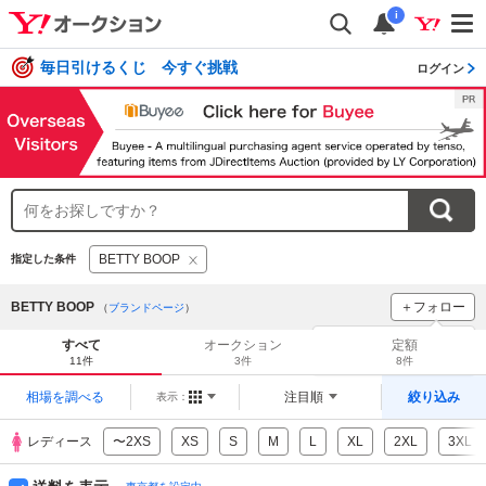
i
毎日引けるくじ 今すぐ挑戦
ログイン
BETTY BOOP
指定した条件
BETTY BOOP
＋フォロー
（
ブランドページ
）
ブランドをフォロー
して
すべて
オークション
定額
新着
をチェック！
11件
3件
8件
相場を調べる
注目順
絞り込み
表示：
レディース
〜2XS
XS
S
M
L
XL
2XL
3XL