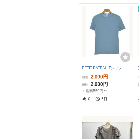
PETIT BATEAU Tシャツ・カットソー レディース プチバトー 中古 古着
2,000円
現在
2,000円
即決
＋送料550円〜
0
5日