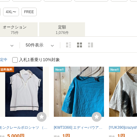
4XL〜
FREE
オークション
定額
75件
1,076件
50件表示
入札1番乗り10%対象
定中
送料無料
New!!
New!!
モンクレールポロシャツ （レディースXS） MONCLER
[KWT3366] エディーバウアー 半袖トップス レディース コバルトブルー XS ポス
5,000円
1円
1円
現在
現在
現在