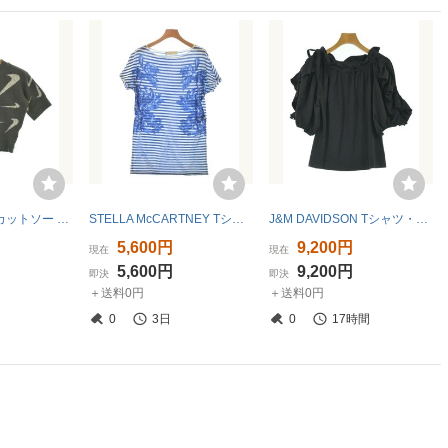
NIKE Tシャツ・カットソー レディース ナイキ 中古 古着
STELLA McCARTNEY Tシャツ・カットソー レディース ステラマッカートニー 中古 古着
J&M DAVIDSON Tシャツ・カットソー レディース ジェイアンドエム デヴィッドソン 中古 古着
5,600円
9,200円
現在
現在
5,600円
9,200円
即決
即決
＋送料0円
＋送料0円
0
3日
0
17時間