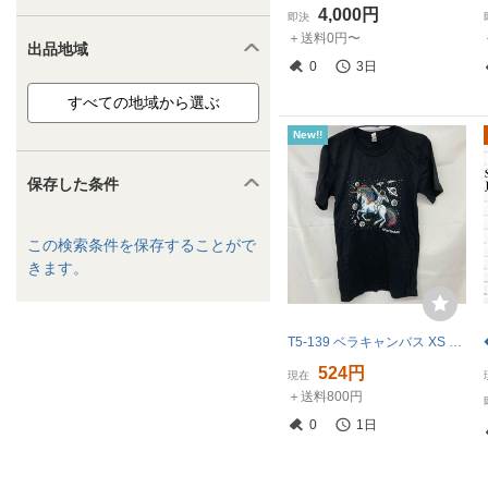
4,000円
即決
＋送料0円〜
出品地域
0
3日
New!!
保存した条件
この検索条件を保存することがで
きます。
T5-139 ベラキャンバス XS アメリカ古着 半袖 コットン プリント Tシャツ ブラック BELLA+CANVAS レディース
524円
現在
＋送料800円
0
1日