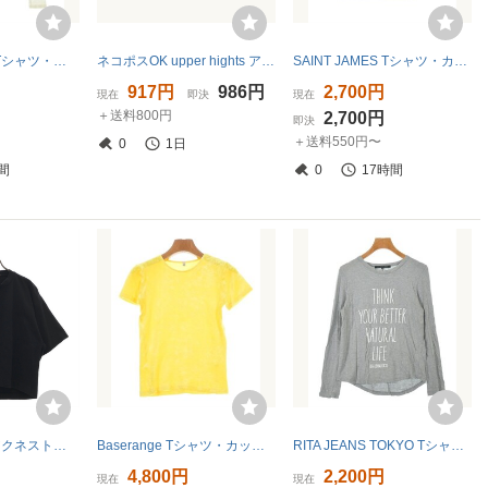
PETIT BATEAU Tシャツ・カットソー レディース プチバトー 中古 古着
ネコポスOK upper hights アッパーハイツ ロゴ Tシャツ size0/カーキ ■◆ ☆ gga2 レディース
SAINT JAMES Tシャツ・カットソー レディース セントジェームス 中古 古着
917円
986円
2,700円
現在
即決
現在
＋送料800円
2,700円
即決
＋送料550円〜
0
1日
間
0
17時間
Acne Studios / アクネストゥディオズ CYLEA EMBOSS エンボスロゴ クロップド Tシャツ
Baserange Tシャツ・カットソー レディース ベースレンジ 中古 古着
RITA JEANS TOKYO Tシャツ・カットソー レディース リタジーンズトーキョー 中古 古着
4,800円
2,200円
現在
現在