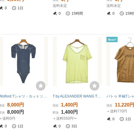
送料未定
送料未定
0
1日
0
15時間
0
15時
New!!
Wolford Tシャツ・カットソー レディース ウォルフォード 中古 古着
T by ALEXANDER WANG Tシャツ・カットソー レディース ティーバイアレキサンダーワン 中古 古着
8,000円
1,400円
11,220
現在
現在
現在
＋送料770円
8,000円
1,400円
即決
即決
＋送料0円
＋送料550円〜
0
1日
0
1日
0
3日