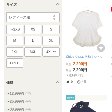
サイズ
レディース服
〜2XS
XS
S
M
L
XL
2XL
3XL
4XL〜
Chloe クロエ 半袖Ｔシャツ プリーツ 切り替え チュニック カットソー トップス
FREE
2,200円
現在
2,200円
即決
＋送料900円
0
4日
価格
〜12,999円
(720)
New!!
〜25,999円
(905)
〜38,999円
(983)