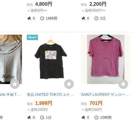
4,800円
2,200円
即決
即決
＋送料0円〜
＋送料550円〜
0
16時間
0
2日
New!!
[YUK390]crazyshirts 半袖 Tシャツ カットソー 杢グレー
美品 UNITED TOKYO ユナイテッドトウキョウ 500400006 クルーネックTシャツ 0 XS～Sサイズ 綿100％ 半袖 レディース AO4359A51
SAINT LAURENT サンローラン Tシャツ ピンク 半袖 ロゴ XS
1,999円
701円
現在
現在
＋送料200円
＋送料230円
間
0
1日
0
15時間