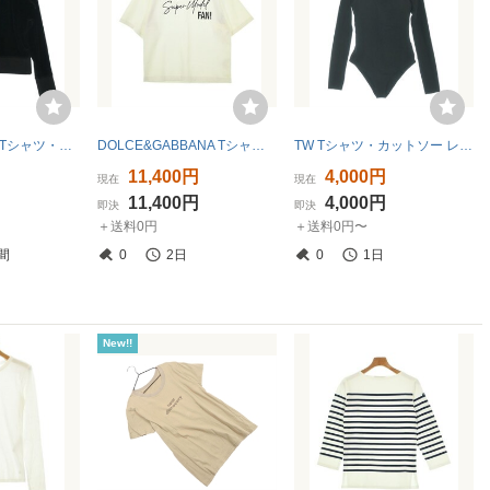
rag&bone/JEAN Tシャツ・カットソー レディース ラグアンドボーンジーン 中古 古着
DOLCE&GABBANA Tシャツ・カットソー レディース ドルチェアンドガッバーナ 中古 古着
TW Tシャツ・カットソー レディース トゥ 中古 古着
11,400円
4,000円
現在
現在
11,400円
4,000円
即決
即決
＋送料0円
＋送料0円〜
間
0
2日
0
1日
New!!