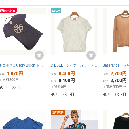
10%対象
New!!
ネコポスOK Tory Burch トリーバーチ ロゴ 刺繍 Tシャツ sizeXS/濃紺 ■◆ ☆ gha7 レディース
DIESEL Tシャツ・カットソー レディース ディーゼル 中古 古着
1,870円
8,400円
2,700円
現在
現在
現在
＋送料800円
8,400円
2,700円
即決
即決
＋送料0円
＋送料550円〜
0
1日
0
6日
0
2日
送料無料