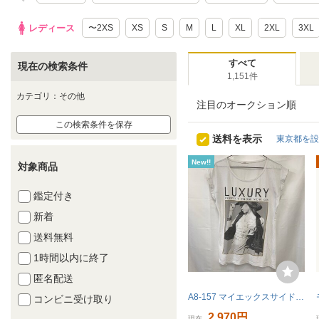
レディース
〜2XS
XS
S
M
L
XL
2XL
3XL
すべて
現在の検索条件
1,151件
カテゴリ：その他
注目のオークション順
この検索条件を保存
送料を表示
東京都を設
New!!
対象商品
鑑定付き
新着
送料無料
1時間以内に終了
匿名配送
A8-157 マイエックスサイド XS アメリカ古着 フォトプリント 半袖 ロングTシャツ ホワイト myXSIDE レディース
コンビニ受け取り
2,970円
現在