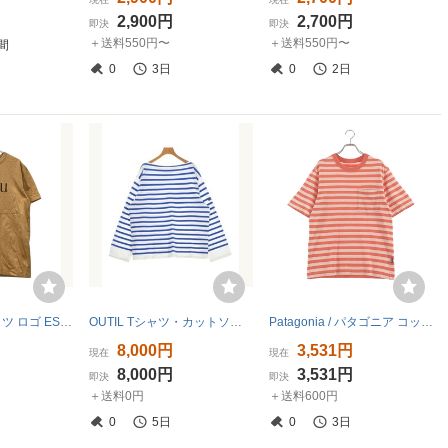
2,900円
2,700円
即決
即決
＋送料550円〜
＋送料550円〜
間
0
3日
0
2日
パトゥ 半袖Tシャツ ロゴ ES-JE029-99-3 レディース SIZE XS PATOU
OUTIL Tシャツ・カットソー レディース ウティ 中古 古着
Patagonia / パタゴニア コットン ボーダー Tシャツ カットソー
円
8,000円
3,531円
現在
現在
8,000円
3,531円
即決
即決
＋送料0円
＋送料600円
0
5日
0
3日