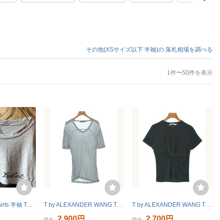
その他(XSサイズ以下 半袖)の
落札相場を調べる
1件〜50件を表示
[YUK390]crazyshirts 半袖 Tシャツ カットソー 杢グレー
T by ALEXANDER WANG Tシャツ・カットソー レディース ティーバイアレキサンダーワン 中古 古着
T by ALEXANDER WANG Tシャツ・カットソー レディース ティーバイアレキサンダーワン 中古 古着
2,900円
2,700円
現在
現在