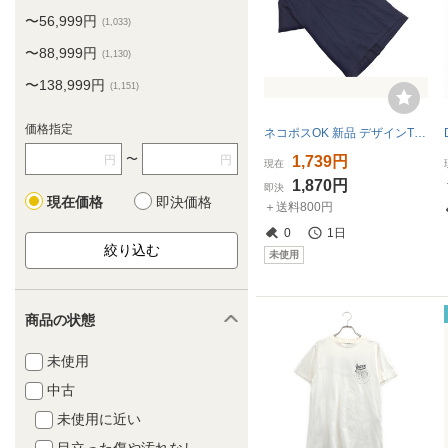
〜56,999円
(1,033)
〜88,999円
(1,130)
〜138,999円
(1,151)
価格指定
ネコポスOK 新品 デザインTシャツストアグラニフ DISNEY PIXAR トイストーリー 半袖 Tシャツ sizeSS/紺 ■◆ ☆ ggc8 レディース
〜
1,739円
円
円
現在
1,870円
即決
現在価格
即決価格
＋送料800円
0
1日
未使用
商品の状態
未使用
中古
未使用に近い