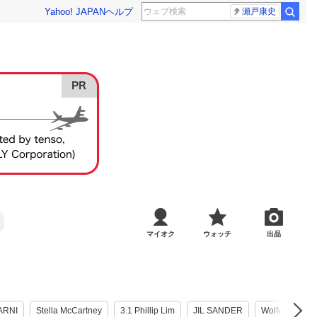
Yahoo! JAPAN
ヘルプ
瀬戸康史
マイオク
ウォッチ
出品
ARNI
Stella McCartney
3.1 Phillip Lim
JIL SANDER
Wolford
B