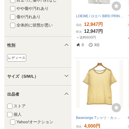
目立った傷や汚れなし
やや傷や汚れあり
LOEWE / ロエベ BIRD PRINT SHIRT プリント Tシャツ
傷や汚れあり
12,947円
全体的に状態が悪い
現在
12,947円
即決
＋送料600円
0
3日
性別
レディース
サイズ（S/M/L）
出品者
ストア
個人
Baserange Tシャツ・カットソー レディース ベースレンジ 中古 古着
Yahoo!オークション
4,000円
現在