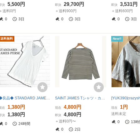
5,500円
29,700円
3,531円
即決
即決
即決
＋送料0円
＋送料900円
＋送料600円
0
3日
0
3日
0
3日
送料無料
New!!
◆良品◆ STANDARD JAMES PERSE ジェームスパース トゥモローランド WEK3182 半袖 Tシャツ カットソー 白 ホワイト レディース 5376D◎
SAINT JAMES Tシャツ・カットソー レディース セントジェームス 中古 古着
1,380円
4,800円
1円
現在
現在
現在
送料未定
1,380円
4,800円
即決
即決
＋送料0円〜
0
13時
0
24時間
0
2日