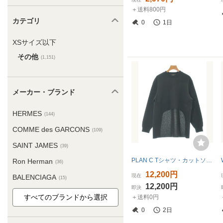
＋送料800円
カテゴリ
0
1日
XSサイズ以下
その他
(1,151)
メーカー・ブランド
HERMES
(144)
COMME des GARCONS
(109)
SAINT JAMES
(39)
PLAN C Tシャツ・カットソー レディース プランシー 中古 古着
Ron Herman
(36)
12,200円
現在
BALENCIAGA
(15)
12,200円
即決
＋送料0円
0
2日