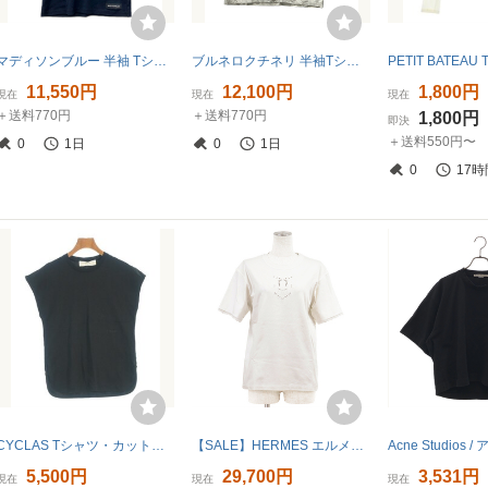
マディソンブルー 半袖 Tシャツ MB244-7003 レディース SIZE XS MADISONBLUE
ブルネロクチネリ 半袖Tシャツ ボーダー柄 MH964HL510 レディース SIZE XS Brunello Cucinelli
11,550円
12,100円
1,800円
現在
現在
現在
＋送料770円
＋送料770円
1,800円
即決
＋送料550円〜
0
1日
0
1日
0
17時
CYCLAS Tシャツ・カットソー レディース シクラス 中古 古着
【SALE】HERMES エルメス 半袖Ｔシャツ 34 レディース 2025年製 刺繍 レース カットソー トップス オフホワイト 白 フランス製
5,500円
29,700円
3,531円
現在
現在
現在