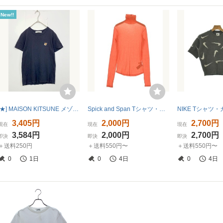
New!!
[★] MAISON KITSUNE メゾンキツネ 半袖 フォックスヘッド パッチ クラシック Tシャツ sizeXS/紺 ■◆ レディース ○
Spick and Span Tシャツ・カットソー レディース スピックアンドスパン 中古 古着
3,405円
2,000円
2,700円
現在
現在
現在
3,584円
2,000円
2,700円
即決
即決
即決
＋送料250円
＋送料550円〜
＋送料550円〜
0
1日
0
4日
0
4日