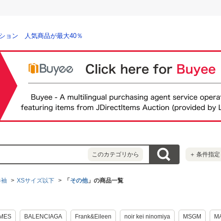
ション 人気商品が最大40％
このカテゴリから
＋
条件指定
半袖
XSサイズ以下
「
その他
」の商品一覧
AMES
BALENCIAGA
Frank&Eileen
noir kei ninomiya
MSGM
M