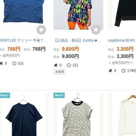
DEMYLEE デミリー 半袖Ｔシャツ コットン ジャージー プルオーバー オーバーサイズ カットソー
【正規品・新品】Zumba★ズンバ★XSサイズ★ネオン メッシュ Tシャツ
768円
768円
9,800円
3,300円
現在
即決
現在
現在
＋送料900円
9,800円
3,300円
即決
即決
＋送料550円〜
0
5日
0
2日
0
17時
未使用
New!!
New!!