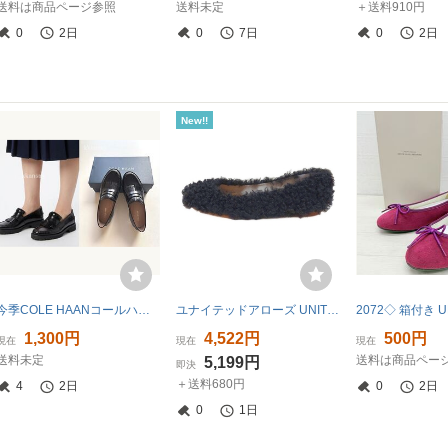
送料は商品ページ参照
送料未定
＋送料910円
0
2日
0
7日
0
2日
New!!
今季COLE HAANコールハーン*トリーナ ラグ キルティ ローファー7.5
ユナイテッドアローズ UNITED ARROWS フラットシューズ 37 - ファー 黒 レディース 美品 靴
1,300円
4,522円
500円
現在
現在
現在
送料未定
送料は商品ペー
5,199円
即決
＋送料680円
4
2日
0
2日
0
1日