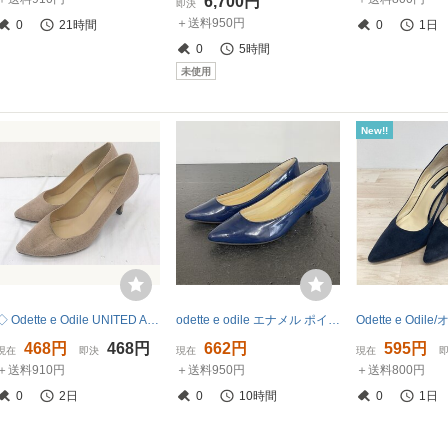
6,700円
即決
＋送料950円
0
21時間
0
1日
0
5時間
未使用
New!!
◇ Odette e Odile UNITED ARROWS ポインテッドトゥ ヒール プレーン パンプス シューズ サイズ24 ベージュ レディース P
odette e odile エナメル ポインテッドトゥ ヒール パンプス ネイビー サイズ23
468円
468円
662円
595円
現在
即決
現在
現在
＋送料910円
＋送料950円
＋送料800円
0
2日
0
10時間
0
1日