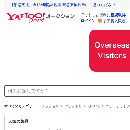
【緊急支援】令和8年熊本地震 緊急支援募金にご協力ください
IDでもっと便利に
新規取得
ログイン
初回購入限定、
すべてのカテゴリ
ファッション
ブランド別
や/ゆ/よ
ユナイテッド
人気の製品