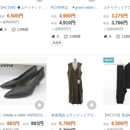
【HC338】◆ユナイテッドアローズ green label relaxing グリーンレーベルリラクシング ジャケット＆パンツ セットアップ 紺 ネイビー 38
R2790R11 ▼green label relaxing × LL Bean エルエルビーン▼ USA製 キャンバストートバッグ オフホワイト / ユナイテッドアローズ
6,500円
4,900円
3,275円
現在
現在
現在
＋送料800円
4,910円
3,766円
即決
即決
＋送料850円
＋送料680円
0
12時間
0
15時間
0
11時
未使用
New!!
◇ Odette e Odile UNITED ARROWS ポインテッドトゥ ヒール パンプス サイズ25 ブラック レディース
未使用品 ユナイテッドアローズ UNITED ARROWS ベスト ロング丈 ジレ 茶 ブラウン 1522-144-2837 /AN40 レディース
883円
883円
6,700円
6,500円
現在
即決
現在
現在
＋送料910円
＋送料800円