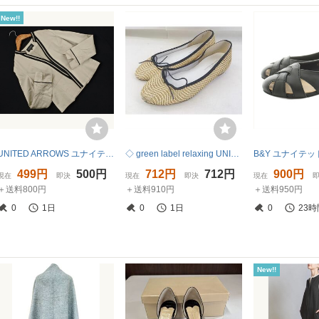
New!!
UNITED ARROWS ユナイテッドアローズ ジャケット size36/ベージュ ■◇ ☆ gcc4 レディース
◇ green label relaxing UNITED ARROWS ラウンドトゥ フラット バレエシューズ サイズ22.5 ナチュラル レディース P
499円
500円
712円
712円
900円
現在
即決
現在
即決
現在
＋送料800円
＋送料910円
＋送料950円
0
1日
0
1日
0
23時
New!!