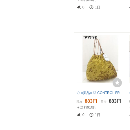
0
1日
◇ ●美品● ◎ CONTROL FREAK BEAUTY & YOUTH UNITED ARROWS タグ付 ベロア ハンド バッグ イエロー レディース
883円
883円
現在
即決
＋送料910円
0
1日