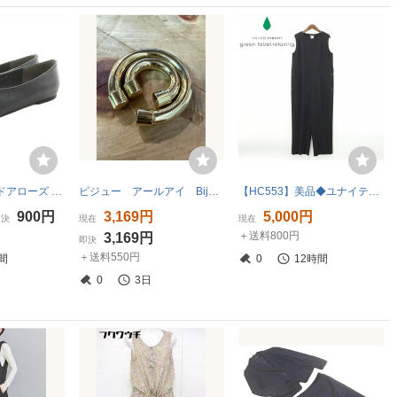
B&Y ユナイテッドアローズ BEAUTY&YOUTH ビューティー&ユース フラットシューズ パンプス レザー 35.5 黒 ブラック
ビジュー アールアイ Bijou R.I イヤーカフ D10578
【HC553】美品◆ユナイテッドアローズ green label relaxing グリーンレーベル リラクシング オールインワン 黒 ブラック F
900円
3,169円
5,000円
即決
現在
現在
＋送料800円
3,169円
即決
＋送料550円
間
0
12時間
0
3日