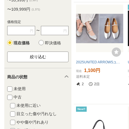
〜35,999円
(1,367)
〜109,999円
(1,371)
価格指定
〜
円
円
現在価格
即決価格
2025UNITED ARROWSユナイテッドアローズ*メリージェーン パンプス37.5
1,100円
現在
送料未定
商品の状態
2
2日
未使用
中古
未使用に近い
New!!
目立った傷や汚れなし
やや傷や汚れあり