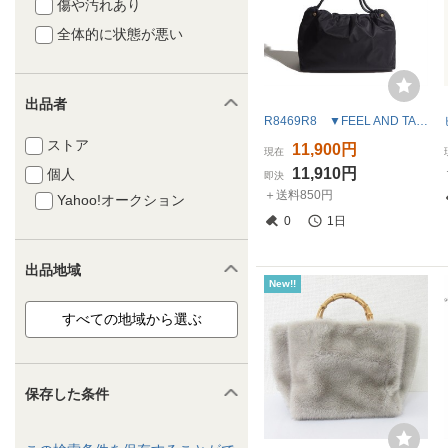
傷や汚れあり
全体的に状態が悪い
出品者
R8469R8 ▼FEEL AND TASTE フィールアンドテイスト × ユナイテッドアローズ▼ BARKNOT ナイロン トートバッグ ブラック / 黒 レディース
ストア
11,900円
現在
11,910円
個人
即決
＋送料850円
Yahoo!オークション
0
1日
出品地域
New!!
保存した条件