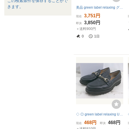
この検索条件を保存することがで
きます。
美品 green label relaxing グリーンレーベルリラクシング 2WAY バンブーハンドル フェイクファー トートバッグ グレー
3,751円
現在
3,850円
即決
＋送料900円
0
1日
◇ ◎ green label relaxing UNITED ARROWS シンプル ビットローファー シューズ サイズM ブラック レディース P
468円
468円
現在
即決
＋送料910円