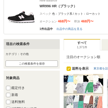
New Balance
WR996 HR（ブラック）
スペック
色：ブラック系 / カット：ローカット
468円〜
468円〜
オークション
即決
1件出品中
出品中の商品を見る
すべて
現在の検索条件
1,371件
カテゴリ：その他
注目のオークション順
この検索条件を保存
送料を表示
東京都を設
対象商品
鑑定付き
新着
送料無料