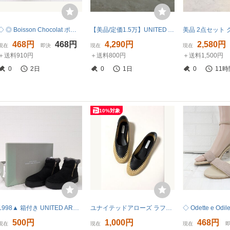
◇ ◎ Boisson Chocolat ポインテッドトゥ リボン パンプス バレエ シューズ サイズ23.0cm ブラック レディース P
【美品/定価1.5万】UNITED ARROWS BEAUTY&YOUTH*レザービッグメッシュスライダーサンダル 38/24*オフ白0626(sh7-2606-96)【40G62】
468円
468円
4,290円
2,580円
現在
即決
現在
現在
＋送料910円
＋送料800円
＋送料1,500円
0
2日
0
1日
0
11時
10%対象
1998▲ 箱付き UNITED ARROWS ユナイテッドアローズ レディース サイズM ハイカットウォームスニーカー ブラック靴シューズ ショートブーツ
ユナイテッドアローズ ラフィア×レザー フラット パンプス 36
500円
1,000円
468円
現在
現在
現在