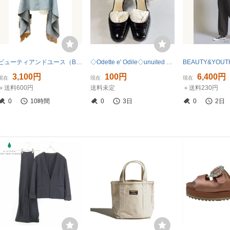
ビューティアンドユース（BEAUTY&YOUTH）ライトグレー超大判ウールストール美中古 ユナイテッドアローズ/ユニセックス可/マフラー
◇Odette e' Odile◇unuited arrowS◇レディース◇パンプス◇22cm◇ブラック◇ヒール◇中古品◇引取可能◇札幌◇北海道
3,100円
100円
6,400円
現在
現在
現在
＋送料600円
送料未定
＋送料230円
0
10時間
0
3日
0
2日