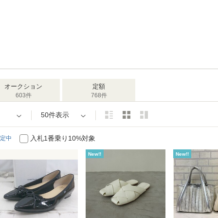
オークション
定額
603件
768件
50件表示
入札1番乗り10%対象
定中
New!!
New!!