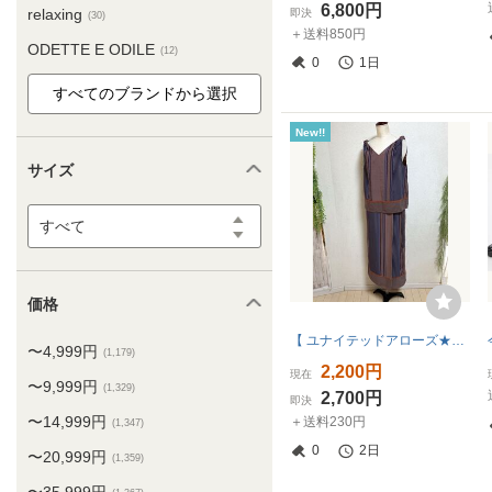
6,800円
relaxing
即決
(30)
＋送料850円
ODETTE E ODILE
(12)
0
1日
New!!
サイズ
すべて
価格
【 ユナイテッドアローズ★GREEN LABEL RELAXING】セットアップ・ノースリーブトップス／ロングスカート(36)
〜4,999円
(1,179)
2,200円
現在
〜9,999円
(1,329)
2,700円
即決
〜14,999円
＋送料230円
(1,347)
0
2日
〜20,999円
(1,359)