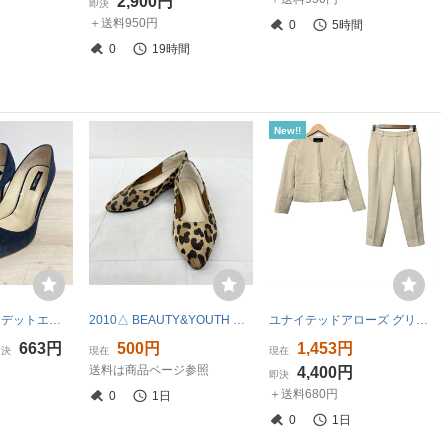
2,900円
即決
＋送料950円
0
5時間
0
19時間
New!!
Odette e Odile/オデットエオディール パンプス 25cm ネイビー 紺 ヒール スエード調 51356 レディース[OC02975]
2010△ BEAUTY&YOUTH UNITED ARROWS ビューティーアンドユースユナイテッドアローズ パンプス レディース サイズ37 ヒョウ柄 秋冬 靴
ユナイテッドアローズ グリーンレーベル United Arrows GREEN LABEL RELAXING レディースパンツスーツ - ライトイエロー レディース 美品
663円
500円
1,453円
即決
現在
現在
送料は商品ページ参照
4,400円
即決
＋送料680円
0
1日
0
1日