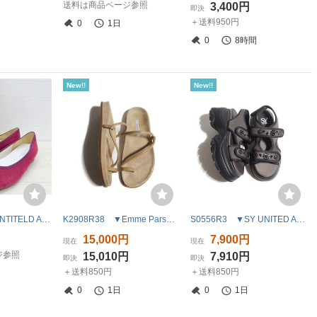
送料は商品ページ参照
3,400円
即決
＋送料950円
0
1日
0
8時間
New!!
New!!
2072◇ 箱付き UNTITELD ARROWS GREEN LABEL RELAXING ユナイテッドアローズ フラットシューズ サイズ22.5cm パープル系 レディース
K2908R38 ▼Emme Parsons エマパーソンズ▼ FUSSBETT SDL レザー フラット サンダル ベージュ 38/24cm ユナイテッドアローズ 春夏
S0556R3 ▼SY UNITED ARROWS ユナイテッドアローズ▼ ネオプレーン ビジュー サンダル ブラウン M/23cm 厚底 ベルクロストラップ 春夏
15,000円
7,900円
現在
現在
ジ参照
15,010円
7,910円
即決
即決
＋送料850円
＋送料850円
0
1日
0
1日