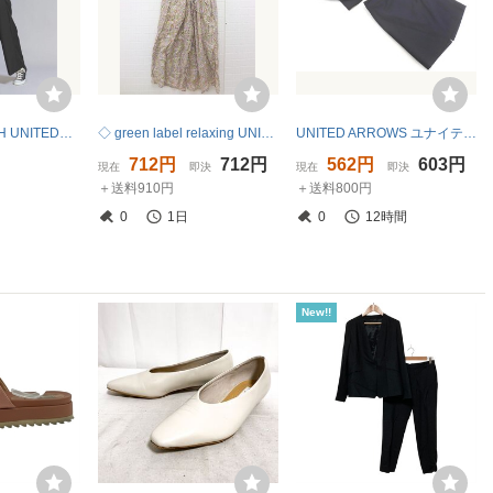
BEAUTY&YOUTH UNITEDARROWS センタージップ オールインワン◆2WAY/ウォッシャブル アローズIENAジャーナルトゥモローplage ブラック黒
◇ green label relaxing UNITED ARROWS ビーズ スパンコール 総柄 ノースリーブ オールインワン マルチ レディース
UNITED ARROWS ユナイテッドアローズ セットアップ ジャケット スカート スーツ size38/濃紺 ■◇ ☆ gdb3 レディース
712円
712円
562円
603円
現在
即決
現在
即決
＋送料910円
＋送料800円
0
1日
0
12時間
New!!