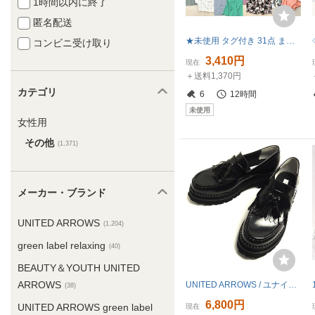
1時間以内に終了
匿名配送
★未使用 タグ付き 31点 まとめ ROPE PICNIC UNITED ARROWS COTOO トップス ボトムス ワンピース アウター サイズMIX レディース 卸 現状品
コンビニ受け取り
3,410円
現在
＋送料1,370円
カテゴリ
6
12時間
未使用
女性用
その他
(1,371)
メーカー・ブランド
UNITED ARROWS
(1,204)
green label relaxing
(40)
BEAUTY＆YOUTH UNITED
ARROWS
UNITED ARROWS / ユナイテッドアローズ スタッズ キルトタッセルローファー 36 (23cm相当)(ウィメンズ)【中古】9l-1-015
(38)
6,800円
UNITED ARROWS green label
現在