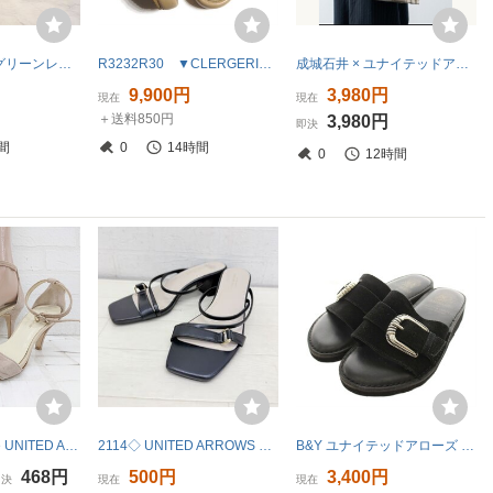
美品 2点セット グリーンレーベルリラクシング メッシュ トートバッグ ユナイテッドアローズ ハンドバッグ シルバー ホワイト レディース
R3232R30 ▼CLERGERIE クレジュリー▼ フランス製 ANGE レザー 厚底 サンダル ベージュ 36.5/23-23.5cm 厚底 ストラップ シューズ 春夏
成城石井 × ユナイテッドアローズ UNITED ARROWS 限定コラボ商品
9,900円
3,980円
現在
現在
＋送料850円
3,980円
即決
間
0
14時間
0
12時間
◇ Odette e Odile UNITED ARROWS オープントゥ ヒールサンダル サイズ21 1/2 ベージュ レディース P
2114◇ UNITED ARROWS GREEN LABEL RELAXING ユナイテッドアローズ ミュール サイズM ブラック レディース
B&Y ユナイテッドアローズ BEAUTY&YOUTH ビューティー&ユース サンダル スエード 25cm 黒 ブラック /AN レディース
468円
500円
3,400円
即決
現在
現在