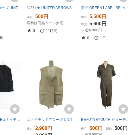
ユナイテッドアローズ UNITED ARROWS サンダル 38 - レザー ピンクベージュ レディース ビジュー 靴
和864★ UNITED ARROWS ユナイテッドアローズ レザー パンプス シューズ 38 日本製 ライトベージュ レディース
美品 GREEN LABEL RELAXING グリーンレーベルリラクシング ノーカラージャケット スラックスパンツ セットアップ スーツ 38 ブラック
500円
5,500円
現在
現在
送料は商品ページ参照
5,600円
即決
＋送料900円
0
11時間
間
0
1日
【HC274】美品◆ユナイテッドアローズ green label relaxing グリーンレーベルリラクシング ジャケット＆パンツ セットアップ 38
ユナイテッドアローズ UNITED ARROWS ベスト ジレ アイボリー ノースリーブ 無地 Vネック 1522-270-2873 /GG レディース
BEAUTY&YOUTH ビューティー&ユース キュプラツイルジャンプスーツ つなぎ M カーキ 緑 グリーン 1626-151-3559 ■FY レディース
2,900円
500円
500円
現在
現在
即決
＋送料950円