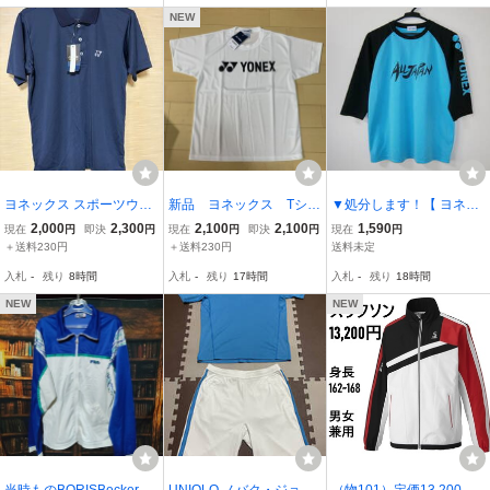
トン ゆうパケ 8F
NEW
ヨネックス スポーツウェ
新品 ヨネックス Tシャ
▼処分します！【 ヨネッ
ア ポロシャツ (ユニセッ
ツ ホワイト サイズS
クス YONEX ユニ 七分袖
2,000
2,300
2,100
2,100
1,590
現在
円
即決
円
現在
円
即決
円
現在
円
クス) 10300 [カラー：ネ
Tシャツ シアン(青)×黒 S
＋送料230円
＋送料230円
送料未定
イビーブルー] [サイズ：S]
サイズ ALL JAPAN 】テ
入札
-
残り
8時間
入札
-
残り
17時間
入札
-
残り
18時間
#10300-019 YONEX
ニス・バドミントン
NEW
NEW