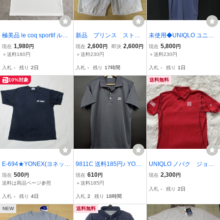
極美品 le coq sportif ルコ
新品 プリンス ストレ
未使用◆UNIQLO ユニク
ック QMMPJA42 半袖 ポ
ッチハーフパンツ ホワ
ロ 2020 全仏 錦織圭選手
1,980
2,600
2,600
5,800
現在
円
現在
円
即決
円
現在
円
ロシャツ ボタンダウン テ
イト サイズS 定価7800
着用モデル レプリカ ドラ
＋送料180円
＋送料230円
＋送料230円
ニス ゴルフ ストレッチ
円
イＥＸ 半袖ポロシャツ テ
入札
-
残り
2日
入札
-
残り
17時間
入札
-
残り
1日
ドライ 吸汗速乾 ホワイト
ニス メンズL
メンズ L
10%対象
送料無料
E-694★YONEX(ヨネック
9811C 送料185円♪ YONE
UNIQLO ノバク ジョコ
ス)♪紺色/半袖Tシャツ(SS)
X ヨネックス メンズ テニ
ビッチモデル 全米オープ
500
610
2,300
現在
円
現在
円
現在
円
★
ス バドミントン グレー
ン テニスウェア ポロシャ
送料は商品ページ参照
＋送料185円
入札
-
残り
2日
速乾生地 半袖 ポロシャツ
ツ 半袖 メンズ M ドライE
入札
-
残り
4日
入札
2
残り
18時間
Sサイズ
X ユニクロ 極美品 ハ
ーフジップ
NEW
送料無料