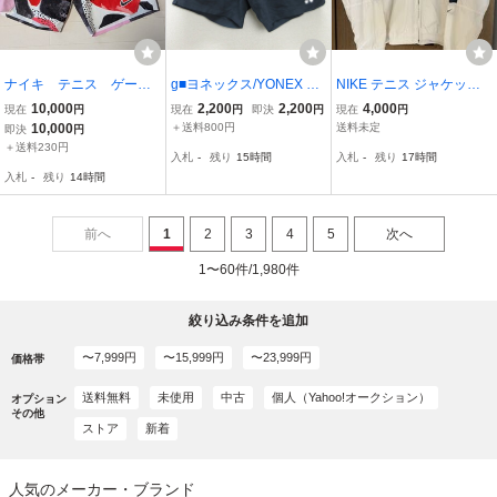
ナイキ テニス ゲーム
g■ヨネックス/YONEX ハ
NIKE テニス ジャケット 9
パンツ 全豪モデル 日
ーフパンツ/スポーツウェ
0s ナイキコート サンプ
10,000
2,200
2,200
4,000
現在
円
現在
円
即決
円
現在
円
本未発売
ア【L】灰/men's/50【中
ラス
10,000
＋送料800円
送料未定
即決
円
古】■
＋送料230円
入札
-
残り
15時間
入札
-
残り
17時間
入札
-
残り
14時間
前へ
1
2
3
4
5
次へ
1〜60件/1,980件
絞り込み条件を追加
〜7,999円
〜15,999円
〜23,999円
価格帯
送料無料
未使用
中古
個人（Yahoo!オークション）
オプション
その他
ストア
新着
人気のメーカー・ブランド