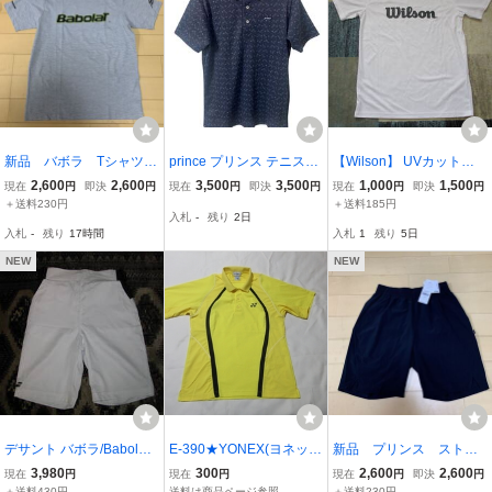
新品 バボラ Tシャツ
prince プリンス テニスウ
【Wilson】 UVカット／
サイズM
ェア ポロシャツ 半袖 ネ
即乾・吸汗機能 モノ
2,600
2,600
3,500
3,500
1,000
1,500
現在
円
即決
円
現在
円
即決
円
現在
円
即決
円
イビー
トーン調／デカロゴ・シ
＋送料230円
＋送料185円
入札
-
残り
2日
ャツ 美フォルム
入札
-
残り
17時間
入札
1
残り
5日
【新品】
NEW
NEW
デサント バボラ/Babolat
E-390★YONEX(ヨネック
新品 プリンス ストレ
テニスウェアパンツ BTU
ス)♪イエローxブラック/半
ッチハーフパンツ ブラ
3,980
300
2,600
2,600
現在
円
現在
円
現在
円
即決
円
LJD02 サイズM 未使用品
袖ポロシャツ(L)★
ック サイズS 定価7800
＋送料430円
送料は商品ページ参照
＋送料230円