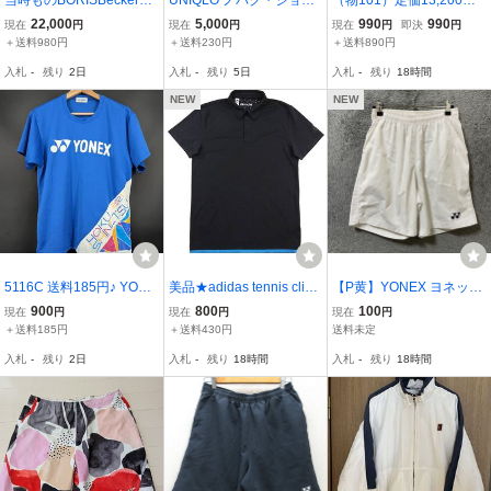
当時ものBORISBeckerボ
UNIQLO ノバク・ジョコ
（物101）定価13,200
リスベッカーFILA フィラ
ビッチ テニスウェア 上下
円 新品 スリクソン
22,000
5,000
990
990
現在
円
現在
円
現在
円
即決
円
トラックジャケット ジャ
セット Mサイズ 水色 ホワ
裏メッシュ ウィンドジ
＋送料980円
＋送料230円
＋送料890円
ージ ブルー ホワイト 切
イト メンズ スポーツウェ
ャケット SDW-4942
入札
-
残り
2日
入札
-
残り
5日
入札
-
残り
18時間
替 ロゴ刺繍
ア 中古 送料別
メンズS 男女兼用 身長
162～168
NEW
NEW
5116C 送料185円♪ YONE
美品★adidas tennis clim
【P黄】YONEX ヨネック
X ヨネックス メンズ テニ
achill アディダス テニス
ス ハーフパンツ ショート
900
800
100
現在
円
現在
円
現在
円
ス 北信越 青x白 速乾生地
クライマチル半袖ポロシ
パンツ サイズS ホワイト
＋送料185円
＋送料430円
送料未定
半袖 Tシャツ Mサイズ
ャツ/Lサイズ
テニス バドミントン メン
入札
-
残り
2日
入札
-
残り
18時間
入札
-
残り
18時間
ズ ボトムス 最落なし