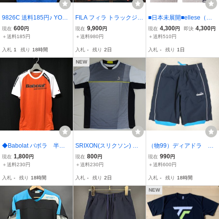
9826C 送料185円♪ YONE
FILA フィラ トラックジャ
■日本未展開■ellese（エ
X ヨネックス メンズ レデ
ケット ジャージ レッド×
レッセ） Core Bossini Kn
600
9,900
4,300
4,300
現在
円
現在
円
現在
円
即決
円
ィース テニス バドミント
ホワイト ロゴ刺繍ビヨン
it Short（EU：L）Grey
＋送料185円
＋送料980円
＋送料510円
ン 青x白 半袖 速乾生地 T
ボルグテニス BJORN BO
入札
1
残り
18時間
入札
-
残り
2日
入札
-
残り
1日
シャツ Sサイズ
RG
NEW
◆Babolat バボラ 半袖T
SRIXON(スリクソン) サ
（物99）ディアドラ シ
シャツ ドライ 速乾
イズ M
ョートパンツ ハーフパ
1,800
800
990
現在
円
現在
円
現在
円
テニスウェア 半袖Tシャ
ンツ DTP9483 紺 メ
＋送料230円
＋送料230円
＋送料600円
ツ L
ンズL
入札
-
残り
18時間
入札
-
残り
2日
入札
-
残り
18時間
NEW