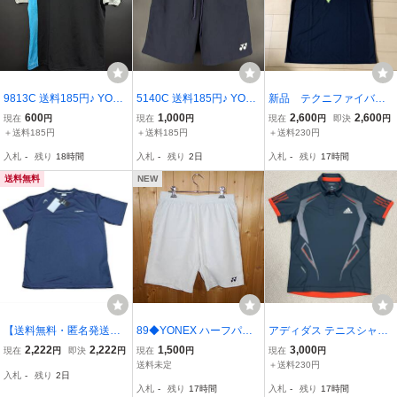
9813C 送料185円♪ YONE
5140C 送料185円♪ YONE
新品 テクニファイバー
X ヨネックス メンズ テニ
X ヨネックス VeryCOOL
Tシャツ ブラック サイ
600
1,000
2,600
2,600
現在
円
現在
円
現在
円
即決
円
ス バドミントン ブラック
速乾生地 メンズ レディー
ズL
＋送料185円
＋送料185円
＋送料230円
白 水色ライン 半袖 速乾
ス テニス バドミントン 2
入札
-
残り
18時間
入札
-
残り
2日
入札
-
残り
17時間
生地 Tシャツ Sサイズ
ポケット ネイビー ショー
トパンツ SS
送料無料
NEW
【送料無料・匿名発送】
89◆YONEX ハーフパン
アディダス テニスシャツ
HAED 半袖Ｔシャツ
ツ◆ヨネックス サイズUS
FORMOTION 濃グレー×
2,222
2,222
1,500
3,000
現在
円
即決
円
現在
円
現在
円
ネイビー サイズM
A:M/JP:O ホワイト系 VE
オレンジ JP(S) 中古
送料未定
＋送料230円
入札
-
残り
2日
RY COOL スポーツウエ
入札
-
残り
17時間
入札
-
残り
17時間
ア テニス 卓球 バドミン