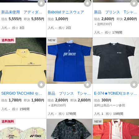
新品未使用 アディダ
Babolat テニスウェア
新品 プリンス Tシャツ
ス テニス クラシッ
ライムイエロー サイズL
5,555
5,555
1,000
2,600
2,600
現在
円
即決
円
現在
円
現在
円
即決
円
ク ポロシャツ マルー
L 定価5500円
＋送料230円
入札
-
残り
3日
入札
-
残り
2日
ン 3XL
入札
-
残り
17時間
送料無料
NEW
SERGIO TACCHINI セル
新品 プリンス Tシャツ
E-374★YONEX(ヨネック
ジオタッキーニ テニスウ
ブルー サイズL L 定価5
ス)♪黒色/半袖Tシャツ(L)
1,780
1,980
2,600
2,600
300
現在
円
即決
円
現在
円
即決
円
現在
円
ェアポロシャツ 半袖 イエ
500円
★
＋送料230円
送料は商品ページ参照
入札
-
残り
15時間
ロー Ｌサイズ 新品同
入札
-
残り
17時間
入札
1
残り
19時間
様の美品です
送料無料
NEW