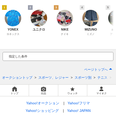
1
2
3
4
5
YONEX
ユニクロ
NIKE
MIZUNO
ad
ヨネックス
ナイキ
ミズノ
アデ
指定した条件
ページトップへ
オークショントップ
スポーツ、レジャー
スポーツ別
テニス
トップ
出品
ウォッチ
マイオク
Yahoo!オークション
Yahoo!フリマ
Yahoo!ショッピング
Yahoo! JAPAN