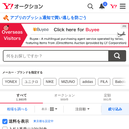
i
アプリのプッシュ通知で買い逃しを防ごう
毎日引けるくじ 今すぐ挑戦
ログイン
メーカー・ブランドを指定する
YONEX
ユニクロ
NIKE
MIZUNO
adidas
FILA
Babolat
すべて
オークション
定額
1,980件
989件
991件
相場を調べる
注目順
絞り込み
表示：
送料を表示
東京都を設定中
入札1番乗り10%対象