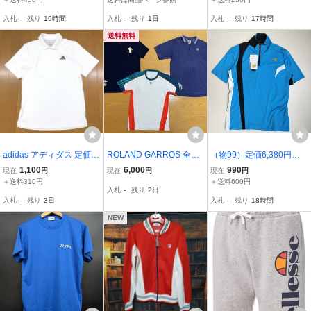
円
入札
-
残り
19時間
入札
-
残り
1日
入札
-
残り
17時間
送料無料
adidas アディダス 定価4,
ROLAND GARROS 全仏
（物99）定価6,380円
730円 エアロレディ 吸水
オープンテニスシャツ3枚
ディアドラ 薄手 スト
1,100
6,000
990
現在
円
現在
円
現在
円
速乾 ドライ クラブ テニ
セット♪adidas アディダ
レッチ ゲームシャツ
＋送料310円
＋送料600円
入札
-
残り
2日
ス ポロシャツ M 白 ホワ
ス LACOSTE ラコステ ナ
半袖シャツ DTG9385
入札
-
残り
3日
入札
-
残り
18時間
イト 半袖 ストレッチ ス
ダル ローランギャロス
水色 メンズＭ
ポーツ メンズ
NEW