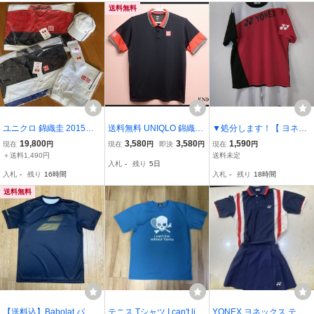
送料無料
ユニクロ 錦織圭 2015全
送料無料 UNIQLO 錦織圭
▼処分します！【 ヨネッ
仏モデル完全セット！ 新
モデル シャツ・XXL◆ユ
クス YONEX ユニ ゲーム
19,800
3,580
3,580
1,590
現在
円
現在
円
即決
円
現在
円
品Lサイズ
ニクロ/テニス/NKドライE
シャツ ピンク×黒×白+ハ
＋送料1,490円
送料未定
入札
-
残り
5日
X/2020全豪オープン/大き
ーフパンツ 白(底模様)×黒
入札
-
残り
16時間
入札
-
残り
18時間
いサイズ/メンズ/@A1/26
Oサイズ 】テニス・バド
水3-29
ミントン
送料無料
【送料込】Babolat バボ
テニス Tシャツ I can't live
YONEX ヨネックス テニ