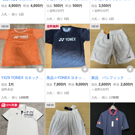
ラ テニスウェア ショート
without Tennis スカル ラ
ス バドミントン ゲームシ
4,900
4,900
500
500
3,500
現在
円
即決
円
現在
円
即決
円
現在
円
スリーブ 半袖Tシャツ BU
ケット ブルー サイズXL
ャツ スコート 上下セット
＋送料230円
＋送料520円
入札
-
残り
1日
P6503 M ブラック 黒 202
入札
-
残り
5日
入札
-
残り
1日
6SS
NEW
送料無料
NEW
Y429 YONEX ヨネックス
美品☆YONEX ヨネック
新品 パシフィック ハ
半袖Tシャツ オレンジ ス
ス 半袖Tシャツ ボルト
ーフパンツ ホワイト
1
7,900
9,000
2,600
2,600
現在
円
現在
円
即決
円
現在
円
即決
円
ポーツウェア バドミント
レイジ8 Lサイズ 完売品
サイズ L L 定価7776円
送料未定
＋送料230円
入札
-
残り
1日
ン テニス M
入札
-
残り
18時間
入札
-
残り
17時間
10%対象
NEW