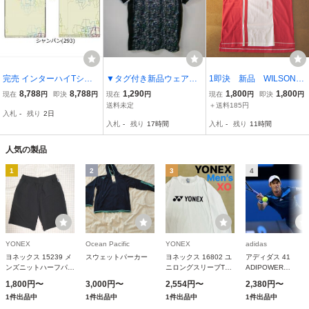
完売 インターハイTシャ
▼タグ付き新品ウェア処
1即決 新品 WILSON
ツ ホワイト 人気 O XL YO
分！【 スリクソン SRIXO
(ウイルソン) 半袖ポロシ
8,788
8,788
1,290
1,800
1,800
現在
円
即決
円
現在
円
現在
円
即決
円
NEX 2026 ヨネックス プ
N ゲームシャツ ブラック
ャツ M
送料未定
＋送料185円
入札
-
残り
2日
レゼント
XOサイズ 品番SDP-1004
入札
-
残り
17時間
入札
-
残り
11時間
ビッグサイズ 】テニス・
ゴルフ
人気の製品
1
2
3
4
YONEX
Ocean Pacific
YONEX
adidas
ヨネックス 15239 メ
スウェットパーカー
ヨネックス 16802 ユ
アディダス 41
ンズニットハーフパン
ニロングスリーブTシ
ADIPOWER
ツ （ブラック） サイ
ャツ （ホワイト） サ
BARRICADE ショー
1,800円〜
3,000円〜
2,554円〜
2,380円〜
ズ S YONEX
イズ XO YONEX
ADJ-AG632-F8220
1件出品中
1件出品中
1件出品中
1件出品中