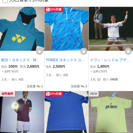
10%対象
処分！ヨネックス Mサ
YONEX ヨネックス ユニ
イワン・レンドル アディ
イズ ビッグロゴ プル
フォーム ゲームシャツ O
ダス ザ・フェイス ウェア
100
2,680
2,500
1,400
現在
円
即決
円
現在
円
現在
円
オーバーパーカー/スウェ
背面なし
パッチ付 M サイズ？
＋送料780円
＋送料230円
入札
-
残り
2日
ット ターコイズ系 丈
入札
-
残り
4日
入札
12
残り
6時間
長め 中古良品
注目度 No.1
注目度 No.2
送料無料
10%対象
NEW