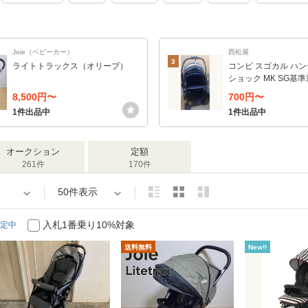
Joie（ベビーカー）
西松屋
3
ライトトラックス（オリーブ）
コンビ スゴカル ハン
ショック MK SG基
1か月〜
8,500円〜
700円〜
1件出品中
1件出品中
オークション
定額
261件
170件
50件表示
入札1番乗り10%対象
定中
送料無料
New!!