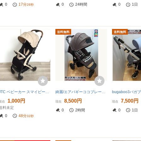
0
17分
0
24時間
0
1日
24秒
送料無料
送料無料
JTC ベビーカー スマイビーコンパクトCB ブロンド 体重15kg未満 ジェイティーシー 手渡し歓迎 領収書発行可 埼玉県鴻巣市 ◎JR19
綺麗/エアバギーココブレーキモデル/３～３６カ月/ストローラーマット付/清掃済
1,000円
8,500円
7,500円
現在
現在
現在
送料未定
0
2時間
0
1日
0
48分
30秒