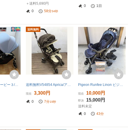
＋送料5,690円
0
1日
0
58分
32秒
送料無料
bugaboo3バガブービー３/１～３６カ月/両対面/洗濯済
送料無料V54854 Aprica/アップリカ ショコラクワトロ チェスブラウン 両対面ベビーカー A型 品番92880
Pigeon Runfee Linon ピジョン ランフィリノン RA9 A型 A形 ベビーカー マルチレインカバー ベビーカーボード 滋賀発 赤ちゃん ベビー用品
3,300円
10,000円
現在
現在
15,000円
即決
0
7分
17秒
送料未定
0
42分
58秒