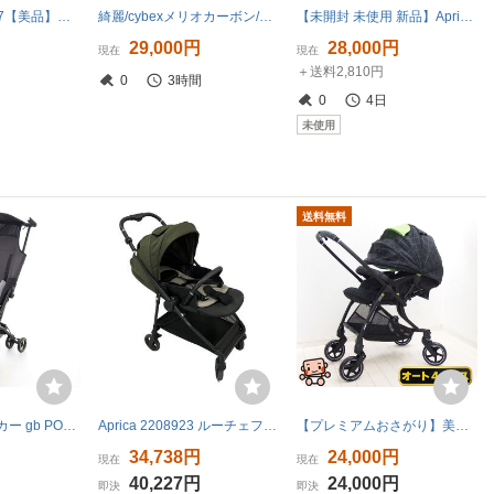
E7258YO ◆0807【美品】コンパクトベビーカー 両対面式 新生児対応 MAXI-COSI QNY1204390110 マキシコシ レオナ2
綺麗/cybexメリオカーボン/１カ月～１５kg/２０２３年購入
【未開封 未使用 新品】Aprica アップリカ A型 ベビーカー スムーヴ プレシャス AB ベージュ 3輪式 2184599 6BN279SOXJ 2026年8月購入品
円
29,000円
28,000円
現在
現在
＋送料2,810円
円
0
3時間
0
4日
未使用
送料無料
○587544 ベビーカー gb POCKIT 折り畳み 軽量 コンパクト ポキット グレー ブラック
Aprica 2208923 ルーチェフリーAB A型 ブラック ベビーカー 中古 楽 B11445200
【プレミアムおさがり】美品 フレーム新品 ベビーカー ピジョン ランフィ RB1Z Pigeon Runfee シングルタイヤ 1カ月から3歳【A.美品】
34,738円
24,000円
現在
現在
40,227円
24,000円
即決
即決