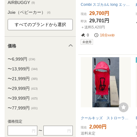
AIRBUGGY
(9)
Combi スゴカルL long エッグショック SL グレー 19895 ベビーカー 子ども用品 未使用 S11516405
Joie（ベビーカー）
29,700円
(4)
現在
29,701円
即決
＋送料5,420円
0
16分
42秒
未使用
価格
〜6,999円
(234)
〜13,999円
(344)
〜21,999円
(395)
〜29,999円
(413)
〜39,999円
(425)
〜77,999円
(431)
クールキッズ ストローラーマジック 超コンパクト設計 1ヶ月～36ヶ月 レインカバー付き
価格指定
2,000円
現在
〜
円
円
送料未定