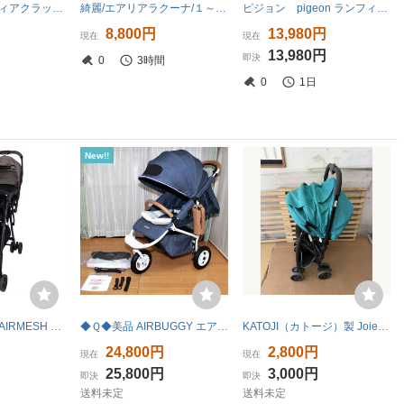
Combi コンビ ディアクラッセ オート4キャス エッグショック FE-500 ベビーカー人気カラー 美品中古品
綺麗/エアリアラクーナ/１～３６カ月/オート4輪/ハイシート５５cm/洗濯済
ピジョン pigeon ランフィ RB3 A型 軽量 ノルディック 美品 両対面
8,800円
13,980円
現在
現在
13,980円
即決
0
3時間
0
1日
New!!
Aprica KAROONAIRMESH カルーンエアー 6DA87KABJ 軽量ベビーカー アップリカ ブラウン ブラック 中古 O11459900
◆Ｑ◆美品 AIRBUGGY エアバギーココブレーキ EXフロムバース◆新生児～３輪バギー
KATOJI（カトージ）製 Joie sma baggi スマバギ 4WD グリーン色 説明書あり超美品中古品
24,800円
2,800円
現在
現在
25,800円
3,000円
即決
即決
送料未定
送料未定