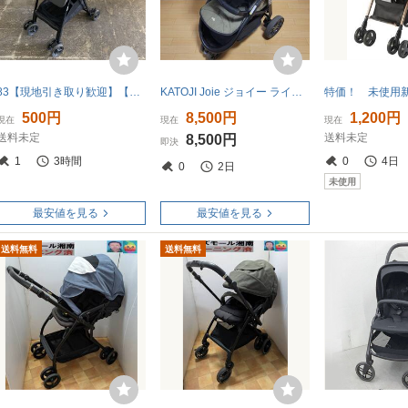
83【現地引き取り歓迎】【2022年発売モデル】Aprica アップリカ カルーンエアーメッシュ グレー ベビーカー 6DA90KRGJ 2177783 千葉県 つ
KATOJI Joie ジョイー ライトトラックス ベビーカー オリーブ
500円
8,500円
1,200円
現在
現在
現在
送料未定
送料未定
8,500円
即決
1
3時間
0
4日
0
2日
未使用
最安値を見る
最安値を見る
送料無料
送料無料