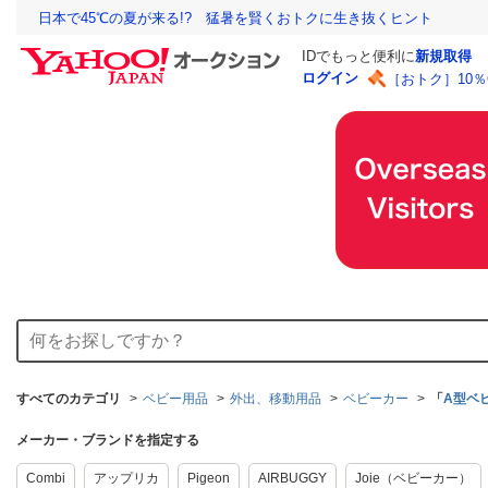
日本で45℃の夏が来る!? 猛暑を賢くおトクに生き抜くヒント
IDでもっと便利に
新規取得
ログイン
［おトク］10
すべてのカテゴリ
ベビー用品
外出、移動用品
ベビーカー
「
A型ベ
メーカー・ブランドを指定する
Combi
アップリカ
Pigeon
AIRBUGGY
Joie（ベビーカー）