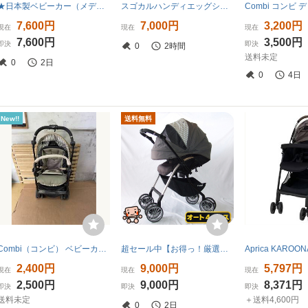
★日本製ベビーカー（メディテレーニアン）三輪のエアタイヤ マヤロ・ベージュ美品
スゴカルハンディエッグショック/１～３６カ月/オート４キャス/ハイシート/洗濯済
7,600円
7,000円
3,200円
現在
現在
現在
7,600円
3,500円
即決
即決
0
2時間
送料未定
0
2日
0
4日
New!!
送料無料
Combi（コンビ） ベビーカー スゴカルα 4キャス compact エッグショック ベネチアンアカーキ 耐荷重15kg以下 美品中古品
超セール中【お得っ！厳選中古】ベビーカー コンビ combi アンブレッタ エッグショック 4キャス UH 1カ月から3歳【C.一般中古】
2,400円
9,000円
5,797円
現在
現在
現在
2,500円
9,000円
8,371円
即決
即決
即決
送料未定
＋送料4,600円
0
2日