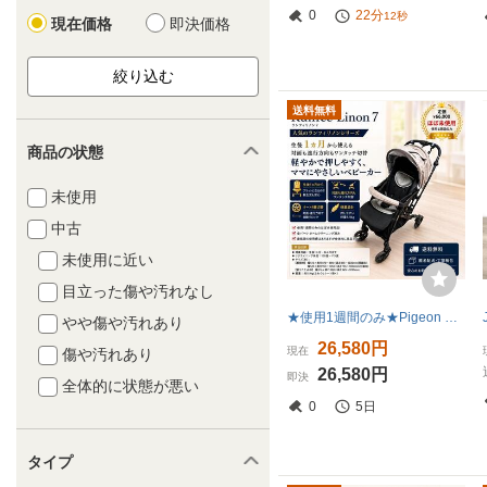
0
22分
10秒
現在価格
即決価格
送料無料
商品の状態
未使用
中古
未使用に近い
目立った傷や汚れなし
★使用1週間のみ★Pigeon ランフィリノン7 RB3L 2023年モデル
やや傷や汚れあり
26,580円
現在
傷や汚れあり
26,580円
即決
全体的に状態が悪い
0
5日
タイプ