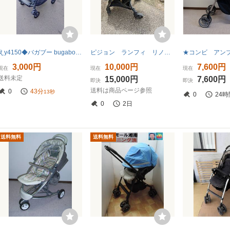
えy4150◆バガブー bugaboo ベビーカー DIESEL コラボ ディーゼル baby car 中古
ピジョン ランフィ リノン RB３L A形ベビーカー 奈良県
3,000円
10,000円
7,600円
現在
現在
現在
送料未定
15,000円
7,600円
即決
即決
送料は商品ページ参照
0
43分
11秒
0
24時
0
2日
送料無料
送料無料