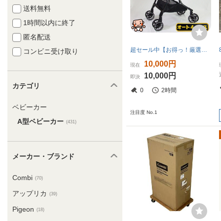
送料無料
1時間以内に終了
匿名配送
超セール中【お得っ！厳選中古】ベビーカー 中古 コンビ スゴカル 4キャス コンパクト combi 1カ月から3歳 中古ベビーカー【C.一般中古】
コンビニ受け取り
10,000円
現在
10,000円
即決
カテゴリ
0
2時間
ベビーカー
注目度 No.1
A型ベビーカー
(431)
メーカー・ブランド
Combi
(70)
アップリカ
(39)
Pigeon
(18)