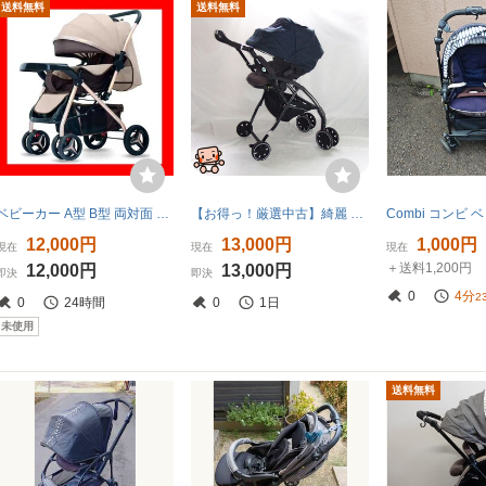
送料無料
送料無料
ベビーカー A型 B型 両対面 リクライニング 新生児 コンパクト 軽量
【お得っ！厳選中古】綺麗 ベビーカー combi コンビ AttO type-S アット タイプ エス 両対面式 A型 中古ベビーカー【B.綺麗】
12,000円
13,000円
1,000円
現在
現在
現在
＋送料1,200円
12,000円
13,000円
即決
即決
0
4分
2
0
24時間
0
1日
未使用
送料無料