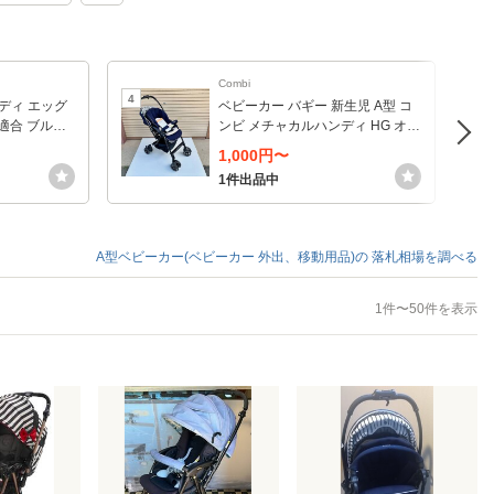
Combi
4
5
ディ エッグ
ベビーカー バギー 新生児 A型 コ
準適合 ブルー
ンビ メチャカルハンディ HG オー
ト4キャス プリュイネイビー
1,000円〜
1件出品中
A型ベビーカー(ベビーカー 外出、移動用品)の
落札相場を調べる
1件〜50件を表示