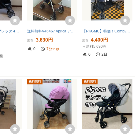
★コンビ アンブレッタ 4キャス エッグショックUH トラデショナルグレー(GL)美品
送料無料V46467 Aprica アップリカベビーカー SORARIA カレイドブラウン 92700
【RKGMC】特価！Combi/コンビ/A型ベビーカー/スゴカルα 4キャス Ligth/中古品/引取歓迎
3,630円
4,400円
現在
現在
＋送料5,690円
0
7分
9秒
0
2日
間
送料無料
送料無料