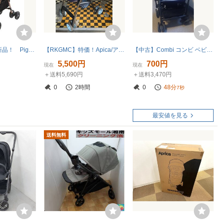
特価！ 未使用新品！ Pigeon ピジョン ベビーカーMahalo マハロ A型ベビーカー ヤマト宅急便着払い発送のみ
【RKGMC】特価！Apica/アップリカ/A型ベビーカー/フライル/中古品/引取歓迎
【中古】Combi コンビ ベビーカー ネイビー ストライプ
5,500円
700円
現在
現在
＋送料5,690円
＋送料3,470円
0
2時間
0
48分
5秒
最安値を見る
送料無料