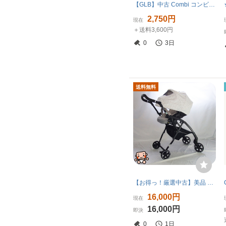
【GLB】中古 Combi コンビ スゴカル 4キャス compact エッグショック HH アドミラルグレー ベビーカー°
2,750円
現在
＋送料3,600円
0
3日
送料無料
【お得っ！厳選中古】美品 ベビーカー Combi コンビ AttO type-L アット タイプ エル 両対面 A型 1カ月から3歳 ハイシート【A.美品】
16,000円
現在
16,000円
即決
0
1日