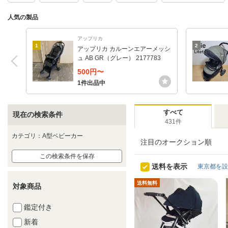
人気の製品
アップリカ
1
2
アップリカ カルーンエアーメッシ
ュ AB GR（グレー） 2177783
500円〜
1件出品中
すべて
現在の検索条件
431件
カテゴリ：A型ベビーカー
注目のオークション順
この検索条件を保存
送料を表示
東京都を設
送料無料
対象商品
鑑定付き
新着