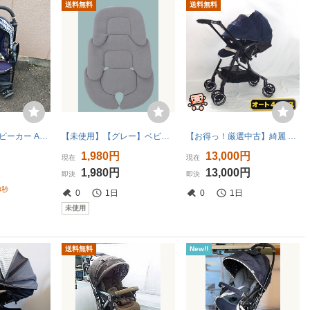
送料無料
送料無料
Combi コンビ ベビーカー A型 両対面式 ネイビー ストライプ
【未使用】【グレー】ベビーカー クッション シート サポート チャイルドシートにも【 新生児にどうぞ】
【お得っ！厳選中古】綺麗 ベビーカー Combi コンビ スゴカル 4キャス compact エッグショック HH オート4キャス【B.綺麗】
1,980円
13,000円
現在
現在
1,980円
13,000円
即決
即決
1秒
0
1日
0
1日
未使用
送料無料
New!!