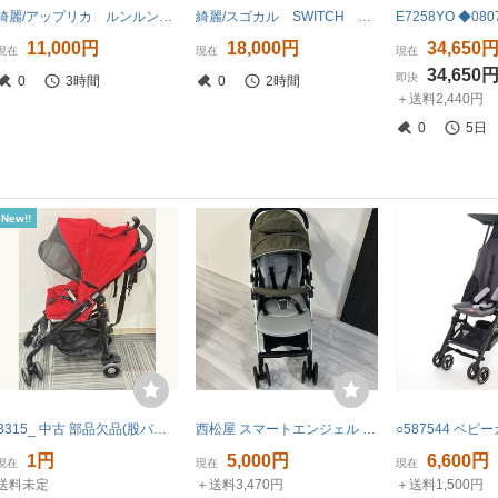
綺麗/アップリカ ルンルン コンパクト/１～３６カ月/２０２２年購入/トイザらス
綺麗/スゴカル SWITCH Plus EG ロッタ AN/１～３６カ月/２０２３年購入
11,000円
18,000円
34,650
現在
現在
現在
34,650
即決
0
3時間
0
2時間
＋送料2,440円
0
5日
New!!
B315_ 中古 部品欠品(股バックル) Aprica STICK plus アップリカ スティックプラス レッド 92621 2013年モデル ベビー 四輪 軽量
西松屋 スマートエンジェル ベビーカー カーキ デ・ヨーネ レジェ e バギー 自宅クリーニング済み 動作確認済み
1円
5,000円
6,600円
現在
現在
現在
送料未定
＋送料3,470円
＋送料1,500円