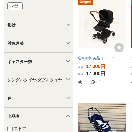
送料無料
A型
形状
対象月齢
送料無料 美品 トウニー Touner ネビオ製 nebio ブラック べビーカー 両対面式 生後1ヵ月～ クリーニング済
キャスター数
17,000円
現在
17,000円
即決
シングルタイヤ/ダブルタイヤ
0
3日
色
出品者
ストア