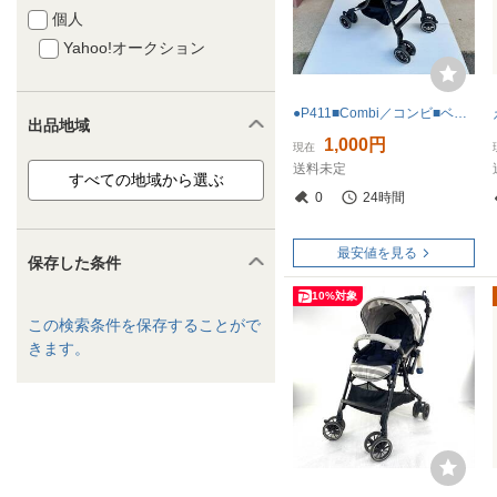
個人
Yahoo!オークション
●P411■Combi／コンビ■ベビーカー■メチャカルハンディ オート４キャス■ネイビー■取説有■中古
出品地域
1,000円
現在
送料未定
0
24時間
最安値を見る
保存した条件
10%対象
この検索条件を保存することがで
きます。