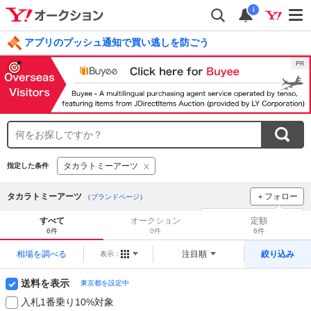
i
アプリのプッシュ通知で買い逃しを防ごう
毎日引けるくじ 今すぐ挑戦
ログイン
タカラトミーアーツ
指定した条件
タカラトミーアーツ
＋フォロー
（
ブランドページ
）
ブランドをフォロー
して
すべて
オークション
定額
新着
をチェック！
6件
0件
6件
相場を調べる
注目順
絞り込み
表示：
送料を表示
東京都を設定中
入札1番乗り10%対象