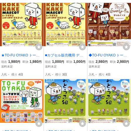
★TO-FU OYAKO トーフ
■カプセル販売機用 ディ
◆TO-FU OYAKO トーフ
オヤコ こけ×かけ マスコ
スプレイ台紙【★TO-FU
オヤコ スイートーフすい
1,980
1,980
1,000
1,000
2,980
2,980
現在
円
即決
円
現在
円
即決
円
現在
円
即決
円
ット…カケちゃったチー
OYAKO トーフオヤコ こ
んぐ…全8種 (DEVILROB
送料未定
送料未定
送料未定
ム 5種 (トーフ/オヤコ/親
け×かけ マスコット】…
OTS/トーフ/オヤコ/おか
入札
-
残り
4日
入札
-
残り
3日
入札
-
残り
4日
子/おかん/むすこ) フィギ
新品台紙１枚 ※DEVILRO
ん/おとん/むすこ/他) フィ
ュア DEVILROBOTS
BOTS/トーフ/オヤコ
ギュア マスコット