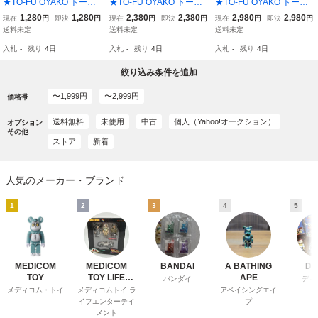
★TO-FU OYAKO トーフ
★TO-FU OYAKO トーフ
★TO-FU OYAKO トーフ
オヤコ ミニブリスター コ
オヤコ トーフキッズ マス
オヤコ トーフキッズ マス
1,280
1,280
2,380
2,380
2,980
2,980
現在
円
即決
円
現在
円
即決
円
現在
円
即決
円
レクション…3種 (ヤッコ
コット おとうふ組…ノー
コット おとうふ組…S含
送料未定
送料未定
送料未定
トーフ父/ハブトーフ/ユー
マル8種 (TO-FU KIDS/ム
む全9種 (TO-FU KIDS MA
入札
-
残り
4日
入札
-
残り
4日
入札
-
残り
4日
ジントーフ弟) フィギュア
スコ/ムスメ)フィギュア D
SCOT/ムスコ/ムスメ)フィ
※DEVILROBOTS
EVILROBOTS
ギュア DEVILROBOTS
絞り込み条件を追加
〜1,999円
〜2,999円
価格帯
送料無料
未使用
中古
個人（Yahoo!オークション）
オプション
その他
ストア
新着
人気のメーカー・ブランド
1
2
3
4
5
MEDICOM
MEDICOM
BANDAI
A BATHING
Di
TOY
TOY LIFE
APE
バンダイ
ディ
ENTERTAINM
メディコム・トイ
メディコムトイ ラ
アベイシングエイ
ENT
イフエンターテイ
プ
メント