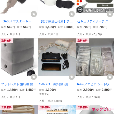
TSA007 マスターキー
【理学療法士推薦】チチ
セキュリティポーチ スキ
ロバ(TITIROBA) ネックピ
ミング防止 海外旅行 パス
560
560
1,580
1,580
700
700
現在
円
即決
円
現在
円
即決
円
現在
円
即決
円
ロー 飛行機 枕 首枕 トラ
ポートケース カードケー
入札
-
残り
6日
入札
-
残り
1日
入札
-
残り
48分2秒
ベルピロー 旅行枕 低反発
ス スキミング防止ケース
3Dアイマスク付 耳栓付
ポーチ カーキ
送料無料
送料無料
睡眠 グレー
フットレスト 飛行機 快適
SANYO 海外旅行用 ★
6-49/ノエビア シート状美
グッズ エアー 足枕 三段
アイロン SHPA140 ★
容液マスク3種12枚セッ
1,480
1,480
1,300
2,800
2,800
現在
円
即決
円
現在
円
現在
円
即決
円
階 高さ調節 耐荷重150kg
ドライヤー HDAVA1050
ト
送料未定
入札
-
残り
1日
入札
-
残り
15時間
車 足置き オットマン 耳
セット
入札
-
残り
15時間
栓+アイマスク+収納袋付
き
送料無料
送料無料
送料無料