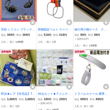
耳栓 シリコン ブラック
荷物固定ベルト スーツケ
旅行用小物ケース ク
睡眠 防音 ３層防音 騒音
ース 幅約5cm 長さ調節可
シ・鏡・薬入れなど 未
369
369
518
518
99
99
現在
円
即決
円
現在
円
即決
円
現在
円
即決
円
いびき 快眠 ノイズカット
能 レインボーカラー バッ
使用保管品 □9355
＋送料600円
入札
-
残り
14時間
入札
-
残り
2日
グ固定 落下防止 旅行 出
入札
-
残り
13時間
張用;L5560;
送料無料
送料無料
即決★レア【非売品】TD
46点セット★アメニティ
トラベルスケール 携帯式
S 東京ディズニーシー ホ
セット 詰合せ まとめ売り
デジタルスケール 荷物 測
3,480
3,480
180
200
890
890
現在
円
即決
円
現在
円
即決
円
現在
円
即決
円
テルミラコスタ スプリン
使い捨て トラベル 旅行
り スーツケース 吊り下
＋送料185円
入札
-
残り
1日
入札
1
残り
2日
グヴォヤッジ ダッフィー
ホテル バス 風呂 温泉 レ
げ 電子はかり 旅行 ラゲ
入札
-
残り
9時間