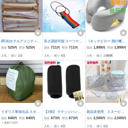
[即決]ホテルアメニティ/
長さ調節可能 スーツケー
《ネックピロー 飛行機用
歯ブラシ(歯磨粉付き)30
スベルト 2本入り 虹色 荷
うつぶせ寝 オフィス 昼寝
525
525
711
711
1,998
1,999
現在
円
即決
円
現在
円
即決
円
現在
円
即決
円
本セット(東急ハーヴェス
物固定 キャリーケース バ
枕 デスク 仮眠枕 》パワ
入札
-
残り
2日
入札
-
残り
4日
入札
-
残り
13時間
ト含む)(個包装)旅行/キャ
ンド 旅行 出張用 軽量 バ
ーナップ 低反発フォーム
ンプ/来客用/入院/非常用
ッグとめるベルト;L5560-
トラベルピロー 旅行 ライ
送料無料
送料無料
備蓄/掃除
2PS;
トグレー
イギリス軍放出品 スタッ
【2個】 ラゲッジハンド
新品未使用 スヌーピー
フバッグ 収納袋 サーマル
ルカバー 【ブラック】 軽
トラベルポーチ 6点セッ
640
640
673
673
2,500
2,500
現在
円
即決
円
現在
円
即決
円
現在
円
即決
円
リバーシブルジャケッ
量ネオプレン製 持ち手カ
ト 水色 ストライプ 旅行
＋送料770円
入札
-
残り
4日
入札
-
残り
6日
ト・パンツ用 OD [ 可 / 3 ]
バー 各種バッグ・スーツ
収納 旅行用収納袋