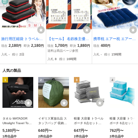
旅行用圧縮袋 トラベルポ
【セール】 名鉄株主優待
携帯枕 エアー枕 エアーピ
ーチ 収納バッグ 旅行バッ
乗車証 2枚セットA ◆202
ロー クッション アウトド
2,180
2,180
1,700
1,880
400
現在
円
即決
円
現在
円
即決
円
現在
円
ク ポーチ 衣類仕分け 出
6年12月15日まで ★送料
ア
送料は商品ページ参照
入札
-
残り
2日
入札
-
残り
15時間
張 大容量 防水 トラベル
85円★ 即日発送 まとめて
入札
8
残り
16時間
セット 便利グッズ 収納ス
取引可 1枚で名鉄全線乗
ペース 節約
車可能
人気の製品
1
2
3
4
タオル MATADOR
イギリス軍放出品 ス
軽量 大容量 トラベル
軽量 大容量 トラベ
Ultralight Travel Towel
タッフバッグ 収納袋
ポーチ 6点セット
ポーチ 6点セット
(Large) マタドール ウ
サーマルリバーシブル
《グレー》 旅行用バ
《ブルー》 旅行用
5,180円〜
640円〜
647円〜
762円〜
ルトラライトトラベル
ジャケットパンツ用
ッグ バッグインバッ
ッグ バッグインバ
1件出品中
2件出品中
2件出品中
2件出品中
タオル L
OD [可/3]
グ 衣類 収納ケース 小
グ 衣類 収納ケース 