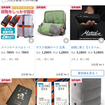
送料無料
送料無料
送料無料
スーツケースベルト バン
デスク収納ケース 文具収
自然に乾く【トラベル・
ド レインボー ダイヤルロ
納 卓上収納 インナーバッ
タオル L】ナノファイバ
780
780
1,280
1,280
5,180
5,180
現在
円
即決
円
現在
円
即決
円
現在
円
即決
円
ック 2本 固定ベルト トラ
ク バッグインバッグ ブラ
ー【マタドール】ウルト
入札
-
残り
3日
入札
-
残り
1日
入札
1
残り
4日
ンクベルト キャリーケー
ウン
ラライト【3倍の吸収性】
ス 荷物 旅行 防犯 盗難防
ナノドライ【超軽量】コ
注目度 No.3
止
ンパクト【Matador】
最安値を見る
注目度 No.1
注目度 No.2
送料無料
送料無料