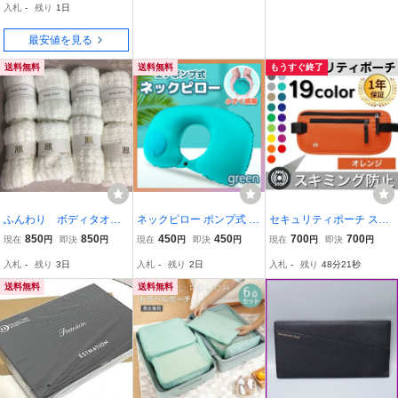
入札
-
残り
1日
ケースのハンドル用
最安値を見る
送料無料
送料無料
もうすぐ終了
ふんわり ボディタオル×
ネックピロー ポンプ式 枕
セキュリティポーチ スキ
8 ホテルアメニティ リ
エア枕 U字 旅行 トラベル
ミング防止 海外旅行 パス
850
850
450
450
700
700
現在
円
即決
円
現在
円
即決
円
現在
円
即決
円
ーガロイヤル京都他
携帯 飛行機 首枕
ポートケース カードケー
入札
-
残り
3日
入札
-
残り
2日
入札
-
残り
48分20秒
ス スキミング防止ケース
ポーチ オレンジ
送料無料
送料無料