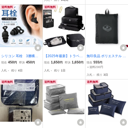
ルーム 限定 トラベルポー
ディースセット
ッジチェッカー 計量器 雑
チセット
貨 トラベル
送料無料
送料無料
シリコン 耳栓 3層構
【2025年最新】トラベル
無印良品 ポリエステル た
造 勉強 旅行 睡眠 防音
ポーチ 圧縮 9点セット 旅
ためる仕分けケース ダブ
450
450
1,650
1,650
555
現在
円
即決
円
現在
円
即決
円
現在
円
ノイズカット 黒 ブラッ
行用圧縮袋 旅行用ポーチ
ルタイプ M
＋送料230円
入札
-
残り
4日
入札
-
残り
1日
ク
スペース節約50％ パッキ
入札
-
残り
3日
ングポーチ ブラック)
送料無料
送料無料
送料無料