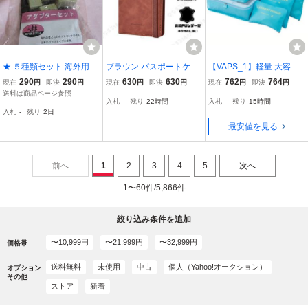
★ ５種類セット 海外用
ブラウン パスポートケー
【VAPS_1】軽量 大容量
変換プラグ アダプター A
ス スキミング防止機能付
トラベルポーチ 6点セッ
290
290
630
630
762
764
現在
円
即決
円
現在
円
即決
円
現在
円
即決
円
B C O BFタイプ 即決 新品
き RFIDブロッキング 旅
ト 《ブルー》 旅行用バッ
送料は商品ページ参照
入札
-
残り
22時間
入札
-
残り
15時間
旅行 ほとんどの国で適応
行 パスポートカバー ゴム
グ トラベルケース バッグ
入札
-
残り
2日
します！ ★
バンド付き カードケース
インバッグ 衣類 収納ケー
最安値を見る
SIMカード入れ
ス 小物入 送込
前へ
1
2
3
4
5
次へ
1〜60件/5,866件
絞り込み条件を追加
〜10,999円
〜21,999円
〜32,999円
価格帯
送料無料
未使用
中古
個人（Yahoo!オークション）
オプション
その他
ストア
新着