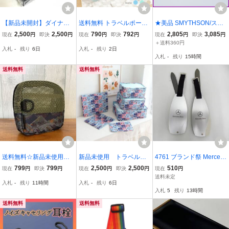
【新品未開封】ダイナー
送料無料 トラベルポーチ
★美品 SMYTHSON/スマ
スクラブプレミアム エ
圧縮トラベルポーチ 圧縮
イソン パスポートケース/
2,500
2,500
790
792
2,805
3,085
現在
円
即決
円
現在
円
即決
円
現在
円
即決
円
ストネーション トラベ
バッグ 衣類 アウトドア
ブラック/レザー/ボーディ
＋送料360円
入札
-
残り
6日
入札
-
残り
2日
ルポーチ
旅行 化粧 小物 洗面 衣類
ングパス/チケットケース/
入札
-
残り
15時間
収納 大容量 ランジェリー
ホルダー/カバー&220090
sg176
0048
送料無料
送料無料
送料無料☆新品未使用☆K
新品未使用 トラベルポ
4761 ブランド祭 Merced
iU キウ トラベルメッシュ
ーチ 6点セット スヌーピ
es Benz メルセデス ベン
799
799
2,500
2,500
510
現在
円
即決
円
現在
円
即決
円
現在
円
スクエアポーチ K369 シ
ー マリン柄 収納ケース
ツ ネームタグ ラゲッジタ
送料未定
入札
-
残り
11時間
入札
-
残り
6日
エラ アウトドア 旅行など
旅行 衣類収納袋
グ 2個 保管品
入札
5
残り
13時間
に メッシュポーチ 化粧ポ
ーチ 小物入れ
送料無料
送料無料