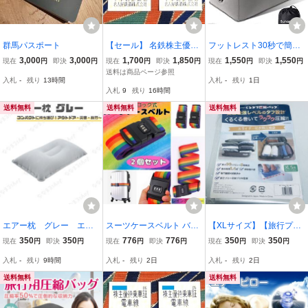
群馬パスポート
【セール】 名鉄株主優待
フットレスト30秒で簡単
乗車証 2枚セットB ◆202
設置快適グッズ エアー 足
3,000
3,000
1,700
1,850
1,550
1,550
現在
円
即決
円
現在
円
即決
円
現在
円
即決
円
6年12月15日まで ★送料
枕 三段階 高さ調節 耐荷
送料は商品ページ参照
入札
-
残り
13時間
入札
-
残り
1日
85円★ 即日発送 まとめて
重150kg 車 足置き (耳栓
入札
9
残り
16時間
取引可 1枚で名鉄全線乗
+アイマスク+収納袋付き)
車可能
(グレー)
送料無料
送料無料
送料無料
エアー枕 グレー エア
スーツケースベルト バン
【XLサイズ】【旅行プロ
ピロー アウトドア コ
ドレインボー ２本 盗難防
ｘ収納プロW監修】圧縮
350
350
776
776
350
350
現在
円
即決
円
現在
円
即決
円
現在
円
即決
円
ンパクト 軽量 丈夫なP
止 ダイヤルロック式 キャ
袋 旅行 『最強レベルのタ
入札
-
残り
9時間
入札
-
残り
2日
入札
-
残り
2日
VC素材 キャンプ 旅
リー
フ設計!!』 衣類圧縮袋 衣
行 夜行バス 枕 折畳
類 Yuumo+ くるタフ圧縮
送料無料
送料無料
可能 長時間移動
パック