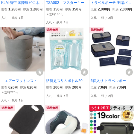
KLM 航空 国際線ビジネス
TSA002 マスターキー
トラベルポーチ 圧縮バッ
クラス アメニティ ポーチ
グ 4点セット S M L 靴袋
1,280
1,280
350
350
2,000
2,000
現在
円
即決
円
現在
円
即決
円
現在
円
即決
円
付き ファスナー圧縮 衣類
＋送料180円
入札
-
残り
1日
入札
-
残り
2日
仕分け ダブルジッパー 軽
入札
-
残り
3日
量 旅行 出張 スーツケー
ス 収納
送料無料
送料無料
エアーフットレスト エ
詰替えスリムボトル20mL
6個入り トラベルポーチ
アークッション オットマ
2個
防水ナイロン ランジェリ
620
620
200
200
736
736
現在
円
即決
円
現在
円
即決
円
現在
円
即決
円
ン 旅行 足置き場
ーポーチ 衣類整理袋 小物
＋送料220円
入札
-
残り
5日
入札
-
残り
2日
収納 化粧品ポーチ 靴収納
入札
-
残り
1日
キャンプ メンズ レディー
ス;M265;
送料無料
送料無料
もうすぐ終了