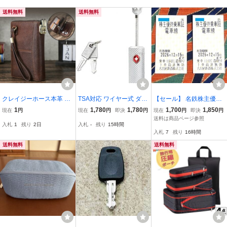
物入れ _.
物入れ _.
送料無料
送料無料
クレイジーホース本革 ダ
TSA対応 ワイヤー式 ダイ
【セール】 名鉄株主優待
イヤルロック付き長財布
ヤルロック スーツケース
乗車証 2枚セットC ◆202
1
1,780
1,780
1,700
1,850
現在
円
現在
円
即決
円
現在
円
即決
円
リストストラップ付き ス
用 シルバー [並行輸入品] |
6年12月15日まで ★送料
送料は商品ページ参照
入札
1
残り
2日
入札
-
残り
15時間
マホ収納 メンズ ダークブ
旅行用, 防犯ロック, 軽量
85円★ 即日発送 まとめて
入札
7
残り
16時間
ラウン ハンドメイド
取引可 1枚で名鉄全線乗
車可能
送料無料
送料無料