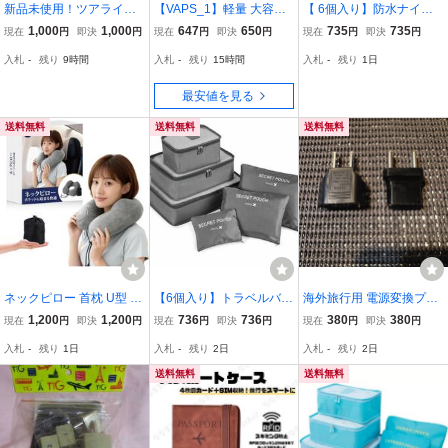
新品未使用！ツアライズ
【VAPS_1】軽量 大容量
【 6個入り】防水ナイロ
両面開くトラベル圧縮バ
トラベルポーチ 6点セッ
ン トラベルポーチ 収納ポ
1,000
1,000
647
650
735
735
現在
円
即決
円
現在
円
即決
円
現在
円
即決
円
ッグ 収納トラベルバッグ
ト 《グレー》 旅行用バッ
ーチ 衣類整理 ランジェリ
入札
-
残り
9時間
入札
-
残り
15時間
入札
-
残り
1日
2点 ネイビー
グ バッグインバッグ 衣類
ーポーチ 化粧品ポーチ 靴
収納ケース 小物入れ 送込
収納 バッグインバッグ 旅
最安値を見る
行 ;L265;
送料無料
送料無料
送料無料
ネックピロー 首枕 U型 空
【6個入り】トラベルバッ
海外旅行用 電源変換プラ
気枕 旅行用【充気式】収
グ トラベルポーチ グレー
グ Aタイプ ⇔ Cタイプ 2
1,200
1,200
736
736
380
380
現在
円
即決
円
現在
円
即決
円
現在
円
即決
円
納ポーチ付き 洗えるカバ
防水ナイロン 衣類整理 小
個セット (欧州・韓国・日
入札
-
残り
1日
入札
-
残り
2日
入札
-
残り
2日
ー 海外旅行 便利グッズ
物収納 ランジェリーポー
本・中国対応)
飛行機 新幹線 車 快適グ
チ 靴収納 旅行;M270;
送料無料
送料無料
ッズ