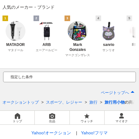
人気のメーカー・ブランド
1
2
3
4
5
MATADOR
ARB
Mark
sanrio
RI
Gonzales
マタドール
エーアールビー
サンリオ
リ
マークゴンザレス
指定した条件
ページトップへ
オークショントップ
スポーツ、レジャー
旅行
旅行用小物
の商品
トップ
出品
ウォッチ
マイオク
Yahoo!オークション
Yahoo!フリマ