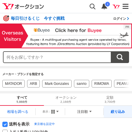
i
毎日引けるくじ 今すぐ挑戦
ログイン
メーカー・ブランドを指定する
MATADOR
ARB
Mark Gonzales
sanrio
RIMOWA
PEANUT
すべて
オークション
定額
5,866件
2,166件
3,700件
相場を調べる
注目順
絞り込み
表示：
送料を表示
東京都を設定中
入札1番乗り10%対象