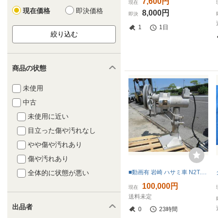
7,600円
現在
現在価格
即決価格
8,000円
即決
1
1日
商品の状態
未使用
中古
未使用に近い
目立った傷や汚れなし
やや傷や汚れあり
傷や汚れあり
■動画有 岩崎 ハサミ車 N2T.E ヤング ネット ライン ホーラ 24V 550W φ32cm×5cm 短軸 ※福山通運営業所どめ
全体的に状態が悪い
100,000円
現在
送料未定
出品者
0
23時間