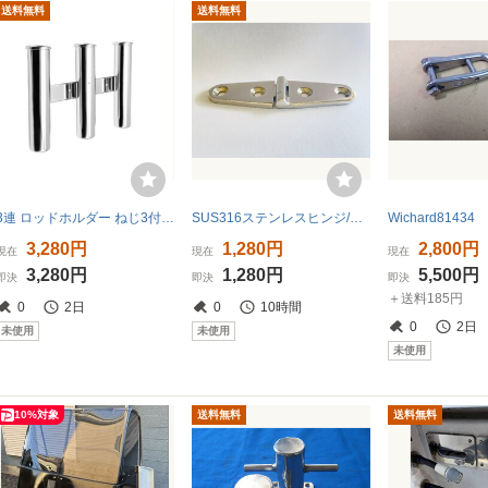
送料無料
送料無料
3連 ロッドホルダー ねじ3付属 ステンレス 3連 釣り竿 スタンド 釣竿立て ボート 用品 ロッドラック ロッドサポート SUS316
SUS316ステンレスヒンジ/蝶番 ボート ハッチ ドア 収納（ロストワックス）丸型
3,280円
1,280円
2,800円
現在
現在
現在
3,280円
1,280円
5,500円
即決
即決
即決
＋送料185円
0
2日
0
10時間
0
2日
未使用
未使用
未使用
10%対象
送料無料
送料無料