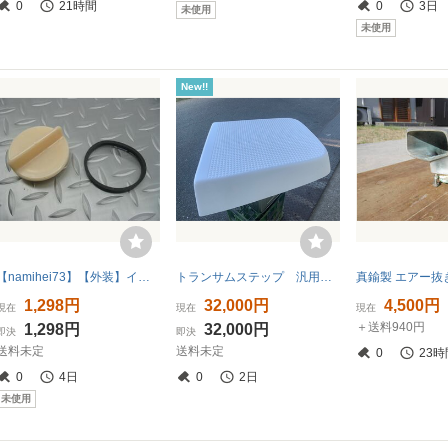
0
21時間
0
3日
未使用
未使用
New!!
【namihei73】【外装】イケスキャップ＆パッキンセット
トランサムステップ 汎用 frp 新品 天板強化タイプ 北海道 沖縄 離島以外送料無料
1,298円
32,000円
4,500円
現在
現在
現在
＋送料940円
1,298円
32,000円
即決
即決
送料未定
送料未定
0
23時
0
4日
0
2日
未使用