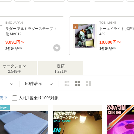
BMO JAPAN
TOEI LIGHT
3
ラダー アルミラダーステップ ４
トーエイライト 拡声器T
段 MA012
439
9,091円〜
10,000円〜
2件出品中
1件出品中
オークション
定額
2,548件
1,221件
50件表示
入札1番乗り10%対象
定中
New!!