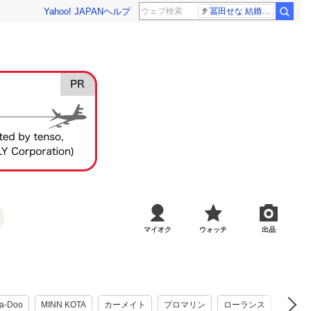
Yahoo! JAPAN
ヘルプ
冨田せな 結婚発表
マイオク
ウォッチ
出品
a-Doo
MINN KOTA
カーメイト
プロマリン
ローランス
TOEI L