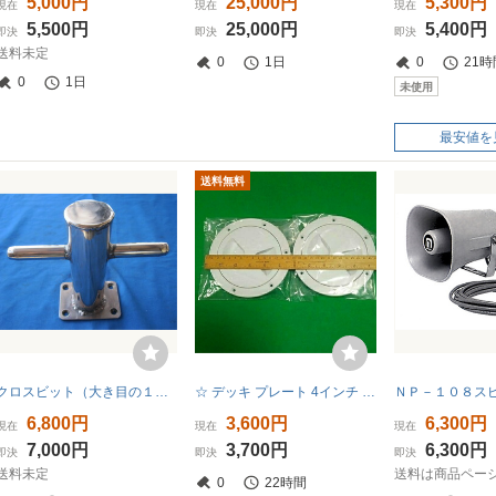
5,000円
25,000円
5,300円
現在
現在
現在
5,500円
25,000円
5,400円
即決
即決
即決
送料未定
0
1日
0
21時
0
1日
未使用
最安値を
送料無料
クロスビット（大き目の１個）ステンレス製の中古品
☆ デッキ プレート 4インチ ( ハッチ ) 白色 ２個 新品 ☆
ＮＰ－１０８ス
6,800円
3,600円
6,300円
現在
現在
現在
7,000円
3,700円
6,300円
即決
即決
即決
送料未定
送料は商品ペー
0
22時間