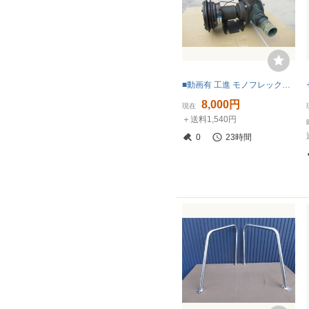
■動画有 工進 モノフレックスポンプ 24V 電磁クラッチ付 AO-136 B-1 SHINKO 中古
8,000円
現在
＋送料1,540円
0
23時間