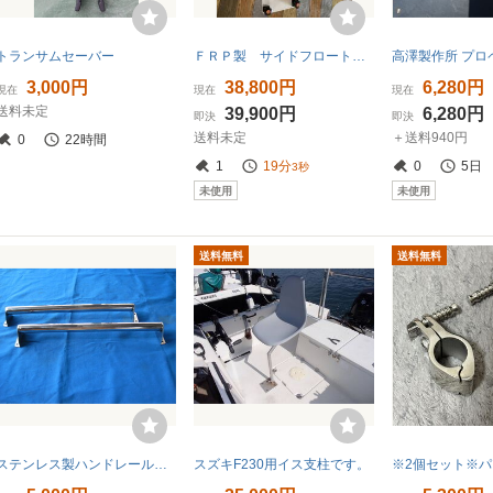
トランサムセーバー
ＦＲＰ製 サイドフロート 汎用
3,000円
38,800円
6,280円
現在
現在
現在
送料未定
39,900円
6,280円
即決
即決
送料未定
＋送料940円
0
22時間
1
19分
0
5日
2秒
未使用
未使用
送料無料
送料無料
ステンレス製ハンドレールの２個セット（中古美品）未使用品
スズキF230用イス支柱です。