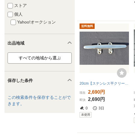
ストア
個人
Yahoo!オークション
送料無料
出品地域
保存した条件
20cm【ステンレス平クリート】送料無料で安い！
2,690円
現在
この検索条件を保存することがで
2,690円
即決
きます。
0
3日
未使用