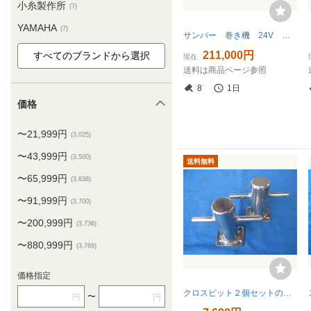
小糸製作所
(7)
YAMAHA
(7)
サンパー 巻き機 24V 巻き上げ機 マグロ漁
211,000円
現在
送料は商品ページ参照
8
1日
価格
〜21,999円
(3,025)
〜43,999円
(3,500)
送料無料
〜65,999円
(3,638)
〜91,999円
(3,700)
〜200,999円
(3,736)
〜880,999円
(3,769)
価格指定
クロスビット２個セットの中古品、僅かな小傷あり、送料込み価格です。ー②
〜
円
円