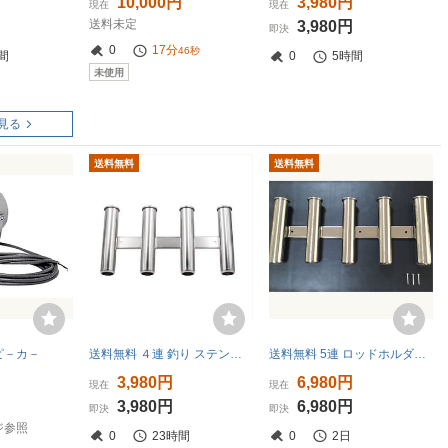
10,000円
3,980円
現在
現在
送料未定
3,980円
即決
0
17分
45秒
間
0
5時間
未使用
見る
送料無料
送料無料
ピ－カ－
送料無料 ４連 釣り ステンレス製 ロッドホルダー 竿置き 竿受け ロットスタンド 船 海 釣り竿 スタンド ボート 用品 ロッドラック ロッド
送料無料 5連 ロッドホルダー ステンレス製 5ロット 同時取付タイプ ロッド ホルダー 新品 釣り用具
3,980円
6,980円
現在
現在
3,980円
6,980円
即決
即決
ジ参照
0
23時間
0
2日