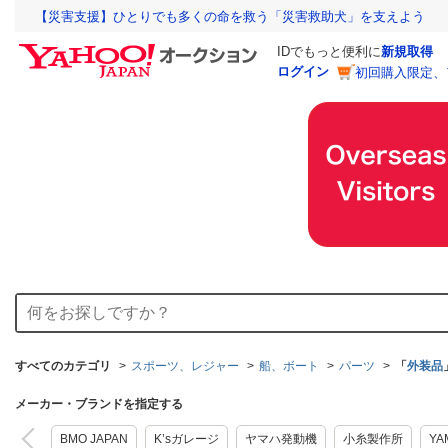
【災害支援】ひとりでも多くの命を救う「災害救助犬」を支えよう
IDでもっと便利に
新規取得
ログイン
初回購入限定、
すべてのカテゴリ
スポーツ、レジャー
船、ボート
パーツ
「
外装品
メーカー・ブランドを指定する
BMO JAPAN
K’sガレージ
ヤマハ発動機
小糸製作所
YA