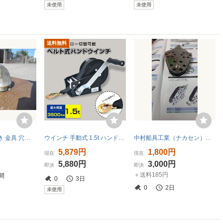
未使用
未使用
送料無料
真鍮製 エアー抜き 金具 穴径φ52mm サイズ12cm×6.5cm×12cm(H) 配管 金物 燃料用 オイル用 清水等 中古
ウインチ 手動式 1.5t ハンドウインチ ベルト式 小型ウインチ 手動ウインチ ウィンチ 手巻き 荷締 回転式ミニウインチ 水上スキー sg256
中村船具工業（ナカセン）フィドルブロック 160-604
5,879円
1,800円
現在
現在
5,880円
3,000円
即決
即決
＋送料185円
間
0
3日
0
2日
未使用