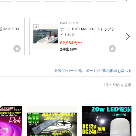
BMO JAPAN
4
5
M205 B3
ボート BMO MA080-1 T-トップラ
イト850
62,964円〜
2件出品中
外装品(パーツ 船、ボート)の
落札相場を調べる
1件〜50件を表示