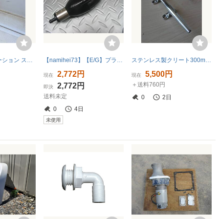
エアーベンチレーション ステンレス
【namihei73】【E/G】プライマリーポンプ/ヤマハ/7φ
ステンレス製クリート300mm2個セット
2,772円
5,500円
現在
現在
＋送料760円
2,772円
即決
送料未定
0
2日
0
4日
未使用