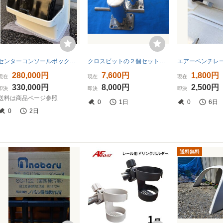
センターコンソールボックス(運転台) カスタム和船・プレジャーボート等に 検→YAMAHAヤマハFRP遊漁船釣り船
クロスビットの２個セット（ステンレス製）中古美品（未使用）送料込み価格ーE
280,000円
7,600円
1,800円
現在
現在
現在
330,000円
8,000円
2,500円
即決
即決
即決
送料は商品ページ参照
0
1日
0
6日
0
2日
送料無料