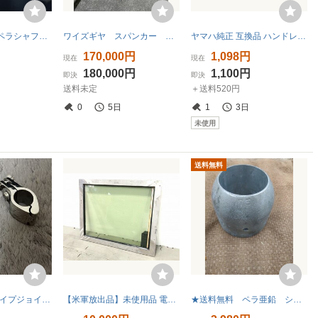
高澤製作所 プロペラシャフト亜鉛 60 2つ割
ワイズギヤ スパンカー 中古
ヤマハ純正 互換品 ハンドレール ブラック PP（1個）
170,000円
1,098円
現在
現在
180,000円
1,100円
即決
即決
送料未定
＋送料520円
0
5日
1
3日
未使用
送料無料
※2個セット※パイプジョイントパイプフォーククランプピン付 ステンレス316製 22Φ 船 手すり
【米軍放出品】未使用品 電熱式加熱窓 ヒーター内蔵ガラス W72.5×H57.5cm ステンレス製フレーム 船舶用 (180) ☆BG17JK-W#26
★送料無料 ペラ亜鉛 シャフト亜鉛 75φ 75mm 保管品★ 防蝕亜鉛