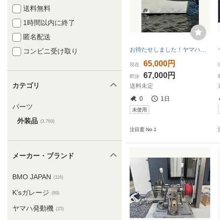
送料無料
1時間以内に終了
匿名配送
お待たせしました！ヤマハ UF-21cc、（カディも取付可）YF-21用スターンレール
コンビニ受け取り
65,000円
現在
67,000円
即決
カテゴリ
送料未定
0
1日
パーツ
未使用
外装品
(3,769)
注目度 No.1
メーカー・ブランド
BMO JAPAN
(116)
K’sガレージ
(89)
ヤマハ発動機
(25)