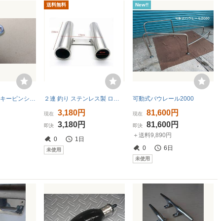
送料無料
New!!
Wichard81434 キーピンシャックル
２連 釣り ステンレス製 ロッドホルダー 竿置き 竿受け ロットスタンド 船 釣り 海 釣り竿 スタンド ボート 用品 ロッドラック ロッド
可動式バウレール2000
3,180円
81,600円
現在
現在
3,180円
81,600円
即決
即決
＋送料9,890円
0
1日
0
6日
未使用
未使用