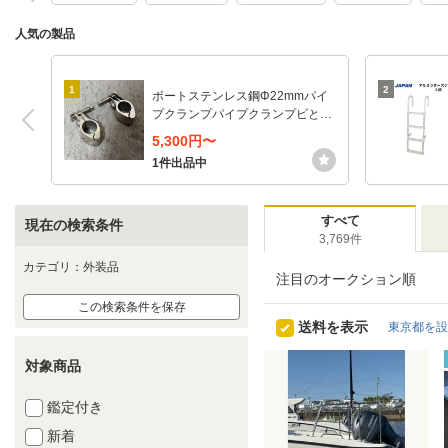
人気の製品
1
2
ボートステンレス鋼Φ22mmパイ
プクランプパイプクランプビとデ
ッキヒンジ用
5,300円〜
1件出品中
すべて
現在の検索条件
3,769件
カテゴリ：外装品
注目のオークション順
この検索条件を保存
送料を表示
東京都を設
対象商品
鑑定付き
新着