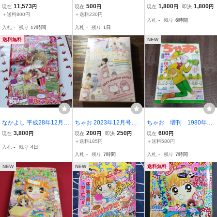
ス1995年1月号増刊 小学
別冊まんが さわやか スポ
2002年6月号 空色すく
11,573
500
1,800
1,800
現在
円
現在
円
現在
円
即決
円
館 切り取りあり
ーツまんが 柳田恵子 宮脇
らんぶる ミルモでポ
＋送料800円
＋送料230円
入札
-
残り
6時間
ゆきの 1994年 9月号ふろ
ン ミニモニ 小学館
入札
-
残り
17時間
入札
-
残り
1日
く 小学館
送料込
送料無料
NEW
なかよし 平成28年12月号
ちゃお 2023年12月号付
ちゃお 増刊 1980年
史上最強のクリスマスス
録 アラウちゃん＆ペンく
1月号 小学館 雑誌
3,800
200
250
600
現在
円
現在
円
即決
円
現在
円
ペシャル号 付録付き
んのあったかもこもこBIG
【管理No.6785-1】
＋送料185円
＋送料580円
入札
-
残り
4日
ブランケット ※土日祝日
入札
-
残り
7時間
入札
-
残り
7時間
発送無し
NEW
NEW
送料無料