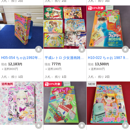
入札
-
残り
2日
入札
-
残り
2日
入札
-
残り
3日
ン ミルモでポン 古書/
O05
10%対象
H05-054 ちゃお1992年1
平成レトロ 少女漫画雑
H10-022 ちゃお 1987 9
1月号 小学館 付録なし、
誌 ちゃお ポストカー
新連載フェアリー 付録な
12,183
777
13,500
現在
円
現在
円
現在
円
折れ、切り取り、汚れあ
ド 6枚セット 付録
し。 破れ 汚れ 折目 ペー
＋送料800円
＋送料180円
＋送料800円
り
ジ割れあり。
入札
-
残り
1日
入札
-
残り
1日
入札
-
残り
2日
送料無料
10%対象
NEW