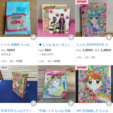
送料：210円
送料無料
レトロ 未開封 ちゃお 昭
◆ ちゃお あらいきよこ
ちゃお 2026年6月号 小学
和55年5月号 付録 ポケッ
生プリント ブロマイド
館 付録付き
500
60
1,400
1,400
現在
円
現在
円
現在
円
即決
円
トドリーム ノート 池田さ
送料未定
＋送料180円
入札
-
残り
5日
とみ ビューティフル サウ
入札
-
残り
7時間
入札
-
残り
9時間
ンド
NEW
送料無料
R19-079 ちゃおデラック
平成レトロ ちゃお 付録
Af3【付録無し】ちゃお