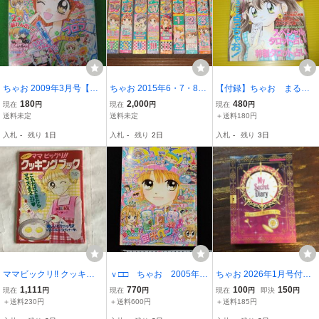
ちゃお 2009年3月号【●6
ちゃお 2015年6・7・8・
【付録】ちゃお まるご
16484】
9・10・11月号／2016年
と URANAI BOOK/うらな
180
2,000
480
現在
円
現在
円
現在
円
1・2・5・7月号（10冊セ
いブック 1995年 読み切
送料未定
送料未定
＋送料180円
ット）ぷりぷりちぃちゃ
りまんが カードがライバ
入札
-
残り
1日
入札
-
残り
2日
入札
-
残り
3日
ん 12歳
ル!?/安田遥 当時物 送
料180円
ママビックリ!! クッキン
ｖ□□ ちゃお 2005年新
ちゃお 2026年1月号付録
グブック 中古本 ちゃお 1
春1月号 小学館 付録な
ひみつの手帳 3冊セット
1,111
770
100
150
現在
円
現在
円
現在
円
即決
円
997年 5月号 付録 水谷妃
し チェリッシュ きら
※土日祝日発送無し
＋送料230円
＋送料600円
＋送料185円
里
りん☆レボリューショ