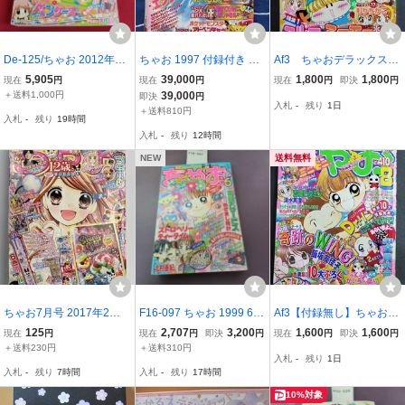
De-125/ちゃお 2012年3
ちゃお 1997 付録付き Cia
Af3 ちゃおデラックス
月号 付録なし 篠塚ひろむ
o pokemon pipipi advent
2002年春の増刊号 オー
5,905
39,000
1,800
1,800
現在
円
現在
円
現在
円
即決
円
ちびデビ ペンケース た
ure
ル読切 ミルモでポン
＋送料1,000円
39,000
即決
円
入札
-
残り
1日
まごっち！ オレ様キン
ミニモニ 送料込
＋送料810円
入札
-
残り
19時間
グダム/L4/80624
入札
-
残り
12時間
NEW
送料無料
ちゃお7月号 2017年2月
F16-097 ちゃお 1999 6
Af3【付録無し】ちゃお
号【K262810】260719
付録欠品 ヨレあり
2001年8月号 新連載奇
125
2,707
3,200
1,600
1,600
現在
円
現在
円
即決
円
現在
円
即決
円
跡のWing Dr.リンにきい
＋送料230円
＋送料310円
入札
-
残り
1日
てみて 送料込
入札
-
残り
7時間
入札
-
残り
17時間
10%対象