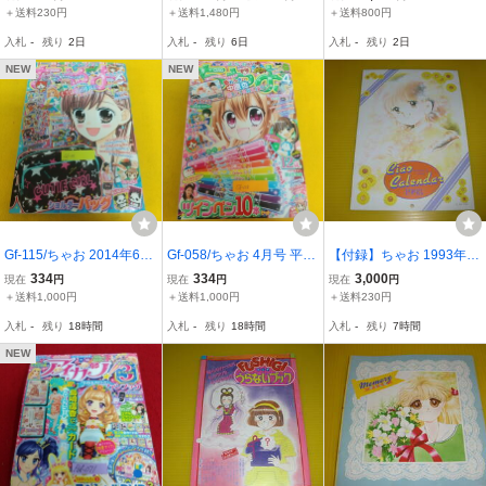
歳 ねこ、はじめました 環
ドすけっち 付録なし。ヨ
＋送料230円
＋送料1,480円
＋送料800円
方このみ こっちむいて！
レあり 汚れあり。
入札
-
残り
2日
入札
-
残り
6日
入札
-
残り
2日
みい子 おのえりこ
NEW
NEW
Gf-115/ちゃお 2014年6月
Gf-058/ちゃお 4月号 平成
【付録】ちゃお 1993年
号 キミは宙のすべて ちっ
26年3月3日発売 恋して！
カレンダー 高瀬由香 赤石
334
334
3,000
現在
円
現在
円
現在
円
恋! アイカツ! 妖怪ウォッ
るなKISS オトナみたいに
路代 清水真澄 うえだ未知
＋送料1,000円
＋送料1,000円
＋送料230円
チ 恋して!るなKISS オト
恋してる！ アイカツ！ キ
佐柄きょうこ 藤都子 真木
入札
-
残り
18時間
入札
-
残り
18時間
入札
-
残り
7時間
ナみたいに恋してる!/L7/7
ミは宙のすべて/L7/71218
ひいな やぶうち優 聖鈴
1223
子 送料230円
NEW