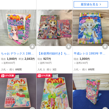
代☆
未開
最安値を見る
ちゃお デラックス 1987
【未使用付録付き】ちゃ
平成レトロ 1993年 平成5
年 昭和62年 1月号 増刊
お 2010年3月号 ※写
年 ちゃおスペシャル別冊
1,940
2,043
927
1,000
現在
円
即決
円
現在
円
現在
円
あだち充 カレンダー付 10
真撮影のため開封 *A20
まんが 9月号ふろく ふた
＋送料600円
＋送料780円
＋送料230円
0027
86
ご座ゴースト 人形の森で
入札
-
残り
8時間
入札
1
残り
3日
入札
-
残り
8時間
井上千草 池田多恵子 小学
館 ふしぎ体験
10%対象
10%対象