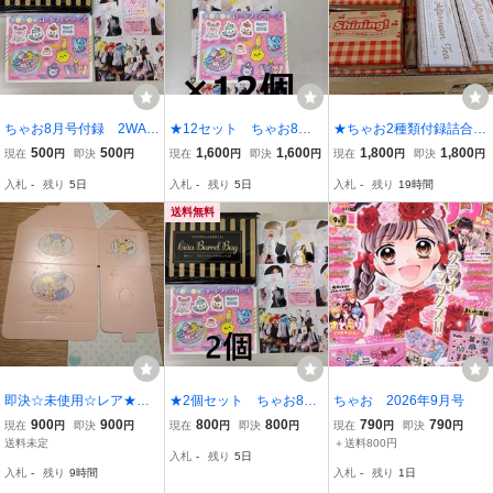
ちゃお8月号付録 2WAY
★12セット ちゃお8月
★ちゃお2種類付録詰合
ラウンドボストンバッ
号付録 2WAYラウンド
せ 3月号春色チェック2
500
500
1,600
1,600
1,800
1,800
現在
円
即決
円
現在
円
即決
円
現在
円
即決
円
グ！！ ちゃお限定！す
ボストンバッグ！！ ち
WAYトート×21個・5月号
入札
-
残り
5日
入札
-
残り
5日
入札
-
残り
19時間
とぷりボイスビジュアル
ゃお限定！すとぷりボイ
ときめきアフタヌーンテ
カード！ 未開封
スビジュアルカード！
ィーツインペン×22個
送料無料
未開封
未開封
即決☆未使用☆レア★平
★2個セット ちゃお8月
ちゃお 2026年9月号
成レトロ☆少女漫画 『ち
号付録 2WAYラウンド
900
900
800
800
790
790
現在
円
即決
円
現在
円
即決
円
現在
円
即決
円
ゃお』 付録☆きょんちゃ
ボストンバッグ！！ ち
送料未定
＋送料800円
入札
-
残り
5日
んワールド☆BOX☆収納
ゃお限定！すとぷりボイ
入札
-
残り
9時間
入札
-
残り
1日
箱☆佐柄きょうこ☆90年
スビジュアルカード！