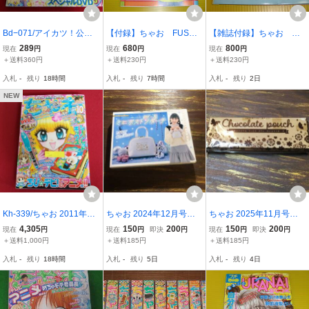
Bd−071/アイカツ！公式
【付録】ちゃお FUSHI
【雑誌付録】ちゃお ポ
ファンブック ちゃお2014
GI ふしぎ うらないブッ
プリ童話をおしえて 由
289
680
800
現在
円
現在
円
現在
円
年3月増刊号 特別付録(2)
ク 1993年 春野夏海/に
衣子ちゃん メモリー・フ
＋送料360円
＋送料230円
＋送料230円
(3)スペシャルDVD・プロ
しむらともこ/幸月さち
ァイル（佐柄きょうこ）
入札
-
残り
18時間
入札
-
残り
7時間
入札
-
残り
2日
モカードカタログ付 付録
こ 送料230円
1993年 送料230円
(1)なし/L8/71226
NEW
Kh-339/ちゃお 2011年10
ちゃお 2024年12月号付
ちゃお 2025年11月号付
月号 付録なし 少女漫画雑
録 CTC 『キング様のいち
録 溺愛ロワイヤル うっと
4,305
150
200
150
200
現在
円
現在
円
即決
円
現在
円
即決
円
誌/L5/80604
ばん星』ミニボストンポ
り スウィートショコラポ
＋送料1,000円
＋送料185円
＋送料185円
ーチ ※土日祝日発送無し
ーチ ※土日祝日発送無し
入札
-
残り
18時間
入札
-
残り
5日
入札
-
残り
4日