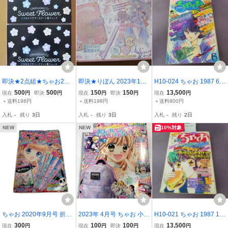
即決★2点組★ちゃお202
即決★りぼん 2023年11
H10-024 ちゃお 1987 6
6年4月号付録 Sweet Flow
月号 付録 ふたりは魔女っ
汚れ ページ割れあり。
500
500
150
150
13,500
現在
円
即決
円
現在
円
即決
円
現在
円
er ときめきフラワースマ
子 まじかるステショセッ
＋送料198円
＋送料198円
＋送料800円
ート風ウォッチ 新品未開
ト (魔導書メモ あんろっ
入札
-
残り
3日
入札
-
残り
3日
入札
-
残り
2日
封品★送198～
くペン等) 新品未開封品★
送198～
NEW
NEW
10%対象
ちゃお 2020年9月号 折れ
2023年 4月号 ちゃお 小学
H10-021 ちゃお 1987 11
あり
館 溺愛ロワイヤル 八神千
月号 新連載 クレッシェン
300
100
100
13,500
現在
円
現在
円
即決
円
現在
円