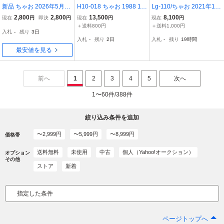
新品 ちゃお 2026年5月号
H10-018 ちゃお 1988 10
Lg-110/ちゃお 2021年10
付録付未開封品 七野ナナ
新連載 GENKIでファイ
月号 プレミアムリュック
2,800
2,800
13,500
8,100
現在
円
即決
円
現在
円
現在
円
大木真白まいた菜穂八神
ト!! 汚れあり。 付録なし
型ポーチ付録なし 大人
＋送料800円
＋送料1,000円
入札
-
残り
3日
篠塚ひろむ千歳アイプリ
はわかってくれない。ま
入札
-
残り
2日
入札
-
残り
19時間
さなだ麦すとぷり名探偵
いた菜穂 他/L4/80630
最安値を見る
コナン
前へ
1
2
3
4
5
次へ
1〜60件/388件
絞り込み条件を追加
〜2,999円
〜5,999円
〜8,999円
価格帯
送料無料
未使用
中古
個人（Yahoo!オークション）
オプション
その他
ストア
新着
指定した条件
ページトップへ