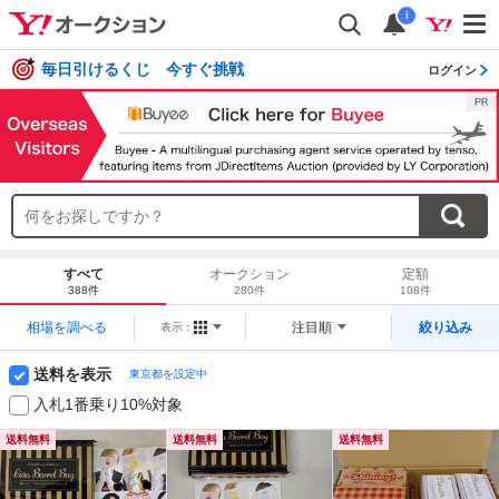
i
毎日引けるくじ 今すぐ挑戦
ログイン
すべて
オークション
定額
388件
280件
108件
相場を調べる
注目順
絞り込み
表示：
送料を表示
東京都を設定中
入札1番乗り10%対象
送料無料
送料無料
送料無料