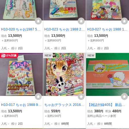
H10-020 ちゃお1987 5月
H10-023 ちゃお 1988 2
H10-027 ちゃお 1988 12
号 あだち充 スローステッ
新連載 からふるシャワー
新連載 バナナも夢みる…
13,500
13,500
13,500
現在
円
現在
円
現在
円
プ 付録なし。ヨレ 汚れ
付録なし。ヨレ、汚れ、
付録なし。ヨレ 汚れあり
＋送料800円
＋送料800円
＋送料800円
ページ割れあり。書き込
折目あり
入札
-
残り
2日
入札
-
残り
2日
入札
-
残り
2日
み有り。
10%対象
NEW
NEW
H10-017 ちゃお 1988 9
ちゃおデラックス 2016年
【雑誌付録405】 新品・
付録なし 新連載 チョコレ
5月号 12歳。番外編巻頭
未使用・非売品 ちゃお 平
13,500
559
380
480
現在
円
現在
円
現在
円
即決
円
イトコネクション ヨレ 折
カラー/まいた菜穂【K262
成3年3月号付録 『PUTS
＋送料800円
＋送料230円
送料は商品ページ参照
目 汚れあり。
853】260719
Y DUCK（パッツイダッ
入札
-
残り
2日
入札
-
残り
8時間
入札
-
残り
8時間
ク）のMEMORY CASE』