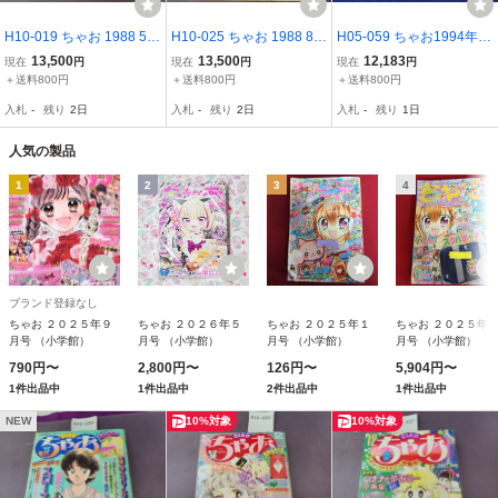
H10-019 ちゃお 1988 5
H10-025 ちゃお 1988 8
H05-059 ちゃお1994年5
シルエット 惣領冬実 付録
付録なし。ヨレ 汚れあ
月号 小学館 付録なし
13,500
13,500
12,183
現在
円
現在
円
現在
円
なし。汚れ ページ割れ ヨ
り。
＋送料800円
＋送料800円
＋送料800円
レあり
入札
-
残り
2日
入札
-
残り
2日
入札
-
残り
1日
人気の製品
1
2
3
4
ブランド登録なし
ちゃお ２０２５年９
ちゃお ２０２６年５
ちゃお ２０２５年１
ちゃお ２０２５年
月号 （小学館）
月号 （小学館）
月号 （小学館）
月号 （小学館）
790円〜
2,800円〜
126円〜
5,904円〜
1件出品中
1件出品中
2件出品中
1件出品中
NEW
10%対象
10%対象