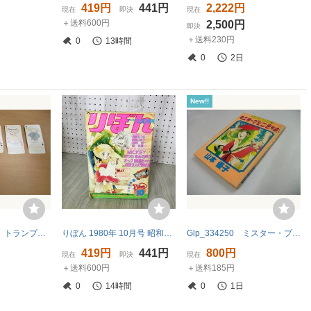
419円
441円
2,222円
現在
即決
現在
＋送料600円
2,500円
即決
＋送料230円
0
13時間
0
2日
New!!
(k7943)陸奥A子 トランプ りぼん 付録 MUTSU EIKO むつえいこ TRUMP 昭和レトロ 当時物
りぼん 1980年 10月号 昭和55年 付録欠 集英社 090142
Glp_334250 ミスター・プリンちゃん りぼんアイドル文庫 山本優子
419円
441円
800円
現在
即決
現在
＋送料600円
＋送料185円
0
14時間
0
1日