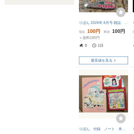
りぼん 2026年 8月号 雑誌 本誌のみ 応募券、付録なし
100円
100円
現在
即決
＋送料185円
0
1日
最安値を見る
りぼん 付録 ノート 本田恵子 池野恋 萩原睦美