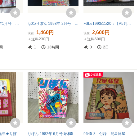
１１２ 昭和55年1月号 りぼん 篠崎まこと 荒井裕子 一条ゆかり 金子節子 小田空 沢田とろ ごのうえたきえ 樹原ちさと
fg01/りぼん 1998年 2月号 神風怪盗ジャンヌ 新連載 種村有奈 雑誌
FSLe1993/11/20：【A5判】りぼん 冬のびっくり大増刊/あいざわ遥/新田明未/清水ゆーり/日向野浩代/彩籐りか/赤座ひではる/うらのふみこ
1,460円
2,600円
現在
現在
＋送料230円
＋送料600円
間
1
13時間
0
2日
10%対象
昭和64年★平成元年★りぼん付録★ねこ・ねこ・幻想曲★シロちゃん スイートファイル レターセット★高田エミ★1989年3月号付録★★
りぼん 1982年 6月号 昭和57年 付録欠 集英社 小椋冬美 090056
9645-8 付録 兄星妹星 三木一楽 小学五年生 ５月号 昭和34年