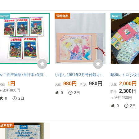
New!!
送料無料
New!!
●♪ご近所物語♪単行本♪矢沢あい コミック★ 抜け巻あり♪5巻分のセット 漫画 2巻 4巻 5巻 6巻 7巻
りぼん 1981年3月号付録 小椋冬美 メモリアル・バインダー 昭和56年 当時物 昭和レトロ
1円
980円
980円
2,000円
現在
現在
即決
現在
＋送料880円
2,300円
即決
0
3日
＋送料230円
0
2日
0
2日
送料無料