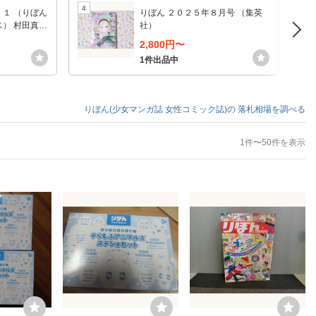
4
5
１ （りぼん
りぼん ２０２５年８月号 （集英
） 村田真優
社）
2,800円〜
1件出品中
りぼん(少女マンガ誌 女性コミック誌)の
落札相場を調べる
1件〜50件を表示