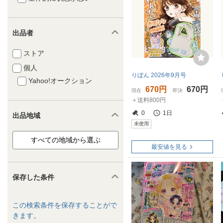
出品者
ストア
個人
りぼん 2026年9月号
Yahoo!オークション
670円
670円
現在
即決
＋送料800円
0
1日
出品地域
未使用
最安値を見る
保存した条件
この検索条件を保存することがで
きます。