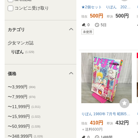
★2個セット りぼん 2026年7月号 付録 そらもふアニマルズステショセット 未開封
コンビニ受け取り
500円
500円
現在
即決
0
5日
カテゴリ
未使用
少女マンガ誌
りぼん
(1,029)
価格
〜3,999円
(904)
〜7,999円
(974)
〜11,999円
(1,011)
りぼん 1980年 7月号 昭和55年 付録欠 集英社 090144
〜15,999円
(1,022)
410円
432円
現在
即決
〜50,999円
(1,026)
＋送料600円
〜348,999円
(1,029)
0
14時間