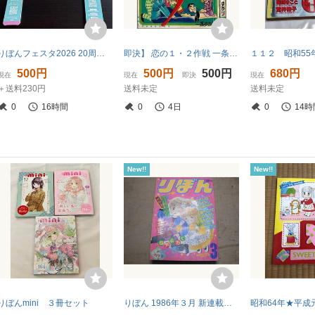
りぼんフェスタ2026 20周年記念デザイン ハニーレモンソーダ うちわ
即決】 恋の１・２作戦 一条ゆかり りぼん大長編別冊(付録)
500円
500円
500円
680円
現在
現在
即決
現在
＋送料230円
送料未定
送料未定
0
16時間
0
4日
0
14時
New!!
New!!
りぼんmini ３冊セット
りぼん 1986年３月 新連載わたしはサボテン高橋由香利 池野恋 水沢めぐみ 本田恵子 集英社