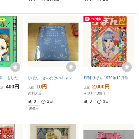
10%対象
即決】 あした青春！ もりたじゅん りぼんアイドル文庫
りぼん きみだけのキャンバス リバーシブルボードセット
月刊 りぼん 1970年12月号 昭和45年 水森亜土 青池保子 もりたじゅん 亀井淑子 宮のぶなお たんのてるこ 松田明姫 井出ちかえ ささきりつこ
400円
10円
2,000円
即決
現在
現在
送料未定
＋送料430円
0
2日
0
3日
未使用