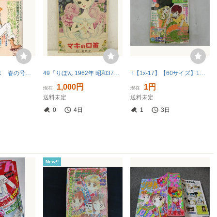
りぼんデラックス 春の号 永樹和佳 内田善美 田淵由美子 三山節子 新里敦子 奥友志津子 笈川かおる 水野英子
49「りぼん 1962年 昭和37年9月号付録 漫画『マキの口笛』牧美也子 当時物」
T【1x-17】【60サイズ】1円～/りぼんティーンズ 1996年9月20日増刊号/矢沢あい/ご近所物語 他/※付録なし、ヤケ、傷有
1,000円
1円
現在
現在
送料未定
送料未定
0
4日
1
3日
New!!