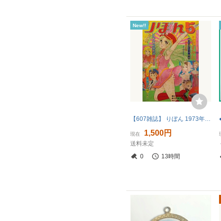
New!!
【607雑誌】 りぼん 1973年5月号 三色すみれ 山岸凉子 若葉の頃 まさやななえ 6年〇組〇〇番 巴里夫 異常ナシ 弓月光
1,500円
現在
送料未定
0
13時間