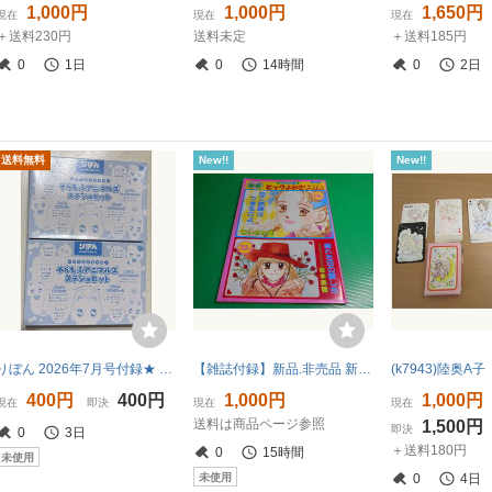
1,000円
1,000円
1,650円
現在
現在
現在
＋送料230円
送料未定
＋送料185円
0
1日
0
14時間
0
2日
送料無料
New!!
New!!
りぼん 2026年7月号付録★ そらもふアニマルズ ステショセット 2個セット
【雑誌付録】新品.非売品 新春ビッグよみきり別冊『恋に試練はつきものよ あいざわ遥/晴れた日の愛おしさ 石本美穂』りぼん 平成5年2月付録
400円
400円
1,000円
1,000円
現在
即決
現在
現在
送料は商品ページ参照
1,500円
即決
0
3日
＋送料180円
0
15時間
未使用
未使用
0
4日