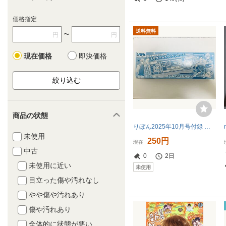
価格指定
送料無料
〜
円
円
現在価格
即決価格
商品の状態
りぼん2025年10月号付録 乙女ゲームちっくペンケース 新品未開封
未使用
250円
現在
中古
0
2日
未使用に近い
未使用
目立った傷や汚れなし
やや傷や汚れあり
傷や汚れあり
全体的に状態が悪い