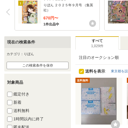
1
2
りぼん ２０２５年９月号 （集英
社）
670円〜
1件出品中
すべて
現在の検索条件
1,029件
カテゴリ：りぼん
注目のオークション順
この検索条件を保存
送料を表示
東京都を設
送料無料
対象商品
鑑定付き
新着
送料無料
1時間以内に終了
匿名配送