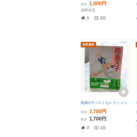
1,500円
現在
送料未定
0
3日
送料無料
陸奥A子ベストセレクション セブンティーズ
1,700円
現在
1,700円
即決
0
1日