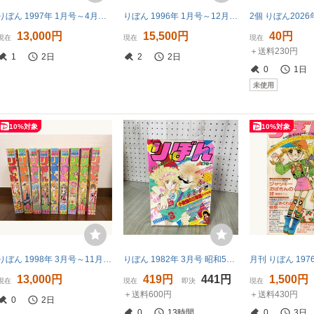
りぼん 1997年 1月号～4月号、6月号〜7月号、9月号〜12月号 10冊セット 集英社 少女漫画雑誌 (5月号と8月号なし) 付録なし
りぼん 1996年 1月号～12月号 全12冊セット 集英社 少女漫画雑誌 付録なし
13,000円
15,500円
40円
現在
現在
現在
＋送料230円
1
2日
2
2日
0
1日
未使用
10%対象
10%対象
りぼん 1998年 3月号～11月号 9冊セット 集英社 少女漫画雑誌
りぼん 1982年 3月号 昭和57年 付録欠 集英社 本田恵子 朝焼け坂ロック 090003
13,000円
419円
441円
1,500円
現在
現在
即決
現在
＋送料600円
＋送料430円
0
2日
0
13時間
0
3日