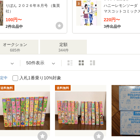
3
りぼん ２０２６年８月号 （集英
ハニーレモンソーダ 
社）
マスコットコミックス
／著
100円〜
220円〜
2件出品中
3件出品中
オークション
定額
685件
344件
50件表示
入札1番乗り10%対象
定中
送料無料
送料無料