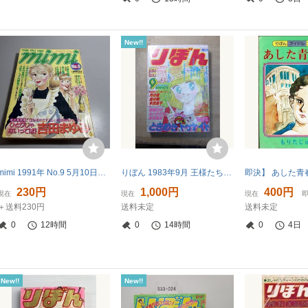
New!!
mimi 1991年 No.9 5月10日号 少女漫画雑誌 吉田まゆみ90s
りぼん 1983年9月 王様たちのカフェテラス 高橋由佳利
230円
1,000円
400円
現在
現在
現在
＋送料230円
送料未定
送料未定
0
12時間
0
14時間
0
4日
New!!
New!!