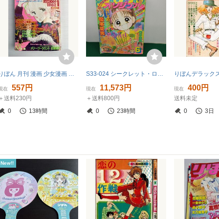
りぼん 月刊 漫画 少女漫画 メリー・ゴーラウンド 1982年1月 414P 付録なし【K265824】260729
S33-024 シークレット・ローズ 松本夏実 1996年 りぼん オリジナル 6月号 集英社
557円
11,573円
400円
現在
現在
現在
＋送料230円
＋送料800円
送料未定
0
13時間
0
23時間
0
3日
New!!