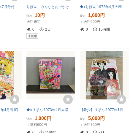
2個 りぼん2026年7月号付録 みんなとおでかけ そらもふアニマルズ ステショセット 付録のみ まとめて
りぼん みんなとおでかけ そらもふアニマルズ ステショセット
◆○りぼん 1972年4月大増刊 山岸涼子/汐見朝子/巴里夫/風間宏子/佐伯かよの
10円
1,000円
現在
現在
送料未定
＋送料600円
0
2日
0
15時間
未使用
月刊 りぼん 1976年4月号 昭和51年 黒沢浩 篠崎まこと 久木田律子 坂東江利子 太刀掛秀子 佐伯かよの 千明初美 水樹和佳 みよし・らら 雑誌
◆○りぼん 1973年4月大増刊 汐見朝子/風間宏子/金子節子/新谷かおる/三山節子/佐伯かよの
【希少】りぼん 1977年1月号 お正月特大号 陸奥A子特集掲載 昭和レトロ少女漫画雑誌 集英社
1,000円
5,000円
現在
現在
＋送料600円
＋送料750円
0
15時間
0
2日