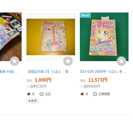
New!!
昭和レトロ 少女漫画 付録 シール 便箋まとめ売り なかよし りぼん
【雑誌付録.3】りぼん 実果子ちゃん チビデカレターセット(矢沢あい) 1995年 りりかちゃん RIBON父の日スペシャル(池野恋) 送料230円
S33-026 2006年 りぼん 冬休みチャレンジ 元気いっぱい★ ぜんぶ読みきり41本 大増刊号 集英社 1月25日発行
1,000円
11,573円
現在
現在
＋送料230円
＋送料800円
0
2日
0
23時間
未使用