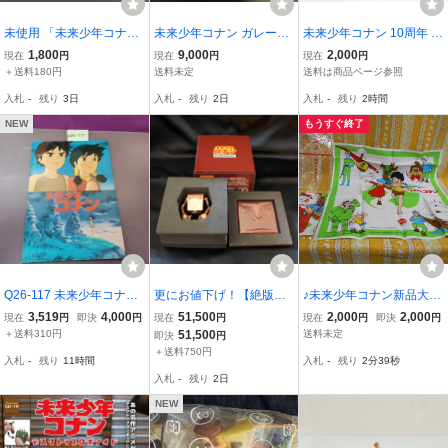
未使用 「未来少年コナ
未来少年コナン ガレージ
未来少年コナン 10周年 ノ
ン」 カセットインデック
キット 未組立 レジンキッ
ート テレビ アニメ グッ
1,800
9,000
2,000
現在
円
現在
円
現在
円
スカード MOVIC M-22
ト ラナ 海洋堂
ズ コレクション 未使
＋送料180円
送料未定
送料は商品ページ参照
0 昭和レトロ 当時物
用？ 現状品 ya3273
入札
-
残り
3日
入札
-
残り
2日
入札
-
残り
2時間
宮崎駿 日本アニメーショ
ン1978
NEW
もうすぐ終了
Q26-117 未来少年コナン
更にお値下げ！【絶版希
♪未来少年コナン新品大判
パンフレット
少品／新品未開封／超美
ランチクロスハンカチ２
3,519
4,000
51,500
2,000
2,000
現在
円
即決
円
現在
円
現在
円
即決
円
品】未来少年コナン メタ
枚セット一辺41ｃｍ綿10
＋送料310円
51,500
送料未定
即決
円
ル製ロボノイド（木製台
0％ラナ＆ジムシー＆ダイ
＋送料750円
入札
-
残り
11時間
入札
-
残り
2分38秒
座付）
ス日本アニメーション明
入札
-
残り
2日
治乳業㈱会社粗品
NEW