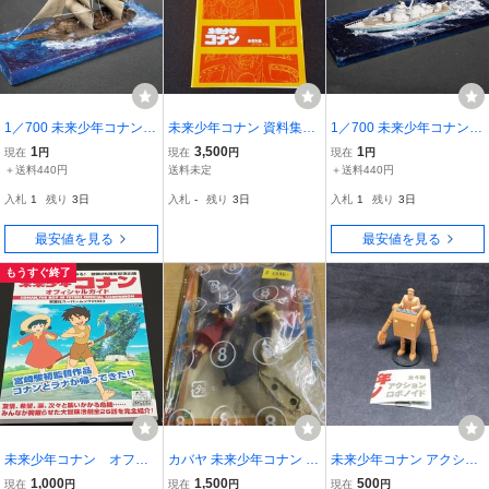
1／700 未来少年コナン
未来少年コナン 資料集ス
1／700 未来少年コナン
バラクーダ号 塗装済
ペシャル 1981年 宮崎
ガンボート 塗装済み・
1
3,500
1
現在
円
現在
円
現在
円
み・完成品
駿 傷み
完成品
＋送料440円
送料未定
＋送料440円
入札
1
残り
3日
入札
-
残り
3日
入札
1
残り
3日
最安値を見る
最安値を見る
もうすぐ終了
未来少年コナン オフィ
カバヤ 未来少年コナン 情
未来少年コナン アクショ
シャルガイド 双葉社ス
景フィギュア 第8話 逃亡
ン ロボノイド ダイス 美
1,000
1,500
500
現在
円
現在
円
現在
円