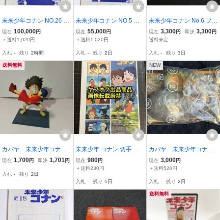
未来少年コナン NO.26 第
未来少年コナン NO.5 第5
未来少年コナン No.6 フラ
26話 最終回 絵コンテ ア
話 絵コンテ アニメ制作資
イングマシンI&II 1/32 & 1/
100,000
55,000
3,300
3,300
現在
円
現在
円
現在
円
即決
円
ニメ制作資料・制作素材
料・制作素材 当時物 宮崎
144 プラモデル アオシ
＋送料1,020円
＋送料1,020円
送料未定
当時物 宮崎駿 スタジオジ
駿 奥田誠治 スタジオジブ
マ 宮崎駿
入札
-
残り
2時間
入札
-
残り
2日
入札
-
残り
3日
ブリ
リ
送料無料
NEW
カバヤ 未来少年コナ
未来少年 コナン 切手 シ
カバヤ 未来少年コナ
ン ドラマチックコレク
ート アニメヒーロー・ヒ
ン 情景フィギュア 第
1,700
1,701
980
3,000
現在
円
即決
円
現在
円
現在
円
ション 情景フィギュ
ロインシリーズ 第6集 宮
２話 旅立ち
＋送料230円
＋送料520円
入札
-
残り
2日
ア ラナ コナン 宮崎駿
崎駿 高畑勲 大塚康生 未
入札
-
残り
5日
入札
-
残り
2日
フィギュア
使用品
送料無料