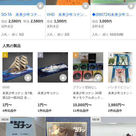
SO-TA 未来少年コナン
VHD 未来少年コナン
◆(060724)未来少年コナ
デスクトップロボノイ
Ⅰ～Ⅲ 3枚組 作動確認
ン 株式会社日本テレネ
2,580
2,580
1,500
3,000
現在
円
即決
円
現在
円
現在
円
ド 全3種
無し
ット SUPER CD-ROM
送料未定
送料未定
送料未定
B2判ポスター
入札
-
残り
5日
入札
-
残り
2日
入札
-
残り
53分51秒
人気の製品
1
2
3
4
0000
ブランド登録なし
バンダイビジュアル
未来少年コナン 全7枚
未来少年コナン
未来少年コナン 30周
未来少年コナン 6
第1話〜第26話 全巻
年メモリアルボック
セット DVD
ス/アレクサンダーケ
1円〜
1円〜
10,000円〜
1,980円〜
イ (原作) 小原乃梨子
3件出品中
1件出品中
11件出品中
2件出品中
(コナン)
NEW
NEW