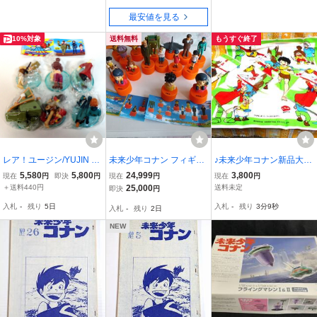
最安値を見る
10%対象
送料無料
もうすぐ終了
レア！ユージン/YUJIN 未
未来少年コナン フィギュ
♪未来少年コナン新品大判
来少年コナン リアルフィ
ア ボトルキャップ 宮崎駿
ランチクロスハンカチ４
5,580
5,800
24,999
3,800
現在
円
即決
円
現在
円
現在
円
ギュアコレクション コン
宮崎駿 シークレット込み
枚セット一辺41ｃｍ綿10
＋送料440円
25,000
送料未定
即決
円
プリート全6種セットまと
16種
0％ラナ＆ジムシー＆ダイ
入札
-
残り
5日
入札
-
残り
3分8秒
入札
-
残り
2日
めて■Future Boy Conan/
ス日本アニメーション明
宮崎駿/未開封
治乳業㈱会社粗品
NEW