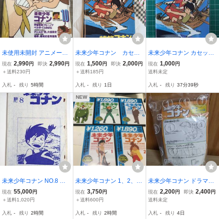
未使用未開封 アニメージ
未来少年コナン カセッ
未来少年コナン カセッ
ュとジブリ展 未来少年コ
トカバーブック２６シー
ト・カバー・ブック 26シ
2,990
2,990
1,500
2,000
1,000
現在
円
即決
円
現在
円
即決
円
現在
円
ナン クリアファイル＋復
ト アニメージュ1982年
ート 宮崎駿 アニメージュ
＋送料230円
＋送料185円
送料未定
刻カセットカバーブック
3月号付録
3月号第2ふろく 昭和57年
入札
-
残り
5時間
入札
-
残り
1日
入札
-
残り
37分38秒
#未来少年コナン #宮崎駿
●H5215
#大塚康生
NEW
未来少年コナン NO.8 第8
未来少年コナン 1、2、
未来少年コナン ドラマチ
話 絵コンテ アニメ制作資
4、5盤面少々擦れ、6盤
ックコレクションシリー
55,000
3,750
2,200
2,400
現在
円
現在
円
現在
円
即決
円
料・制作素材 当時物 宮崎
面キズあり
ズ 第一話 のこされ島 フ
＋送料1,020円
＋送料600円
送料未定
駿 早川啓二 スタジオジブ
ィギュア 新品同様袋未開
入札
-
残り
2時間
入札
-
残り
2時間
入札
-
残り
4日
リ
封 即決有り ジオラマ