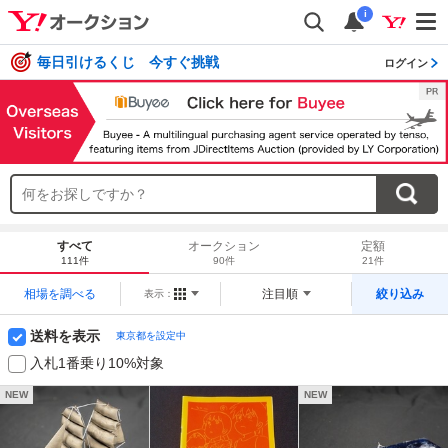
i
毎日引けるくじ 今すぐ挑戦
ログイン
すべて
オークション
定額
111件
90件
21件
相場を調べる
注目順
絞り込み
表示：
送料を表示
東京都を設定中
入札1番乗り10%対象
NEW
NEW