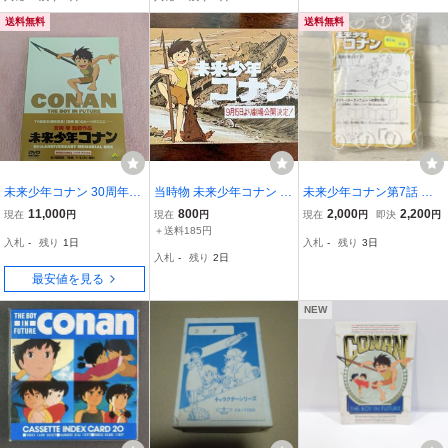
送料無料
送料無料
未来少年コナン 30周年メ
当時物 未来少年コナン 劇
未来少年コナン第7話 ド
モリアルボックス（期間
場公開決定 記念 カード
ラマチックコレクション
11,000
800
2,000
2,200
現在
円
現在
円
現在
円
即決
円
限定生産）DVD BOX 宮
チラシ 宮﨑駿 アニメグッ
フィギュア 宮崎駿
＋送料185円
入札
-
残り
1日
入札
-
残り
3日
崎駿
ズ 昭和レトロ
入札
-
残り
2日
最安値を見る
NEW