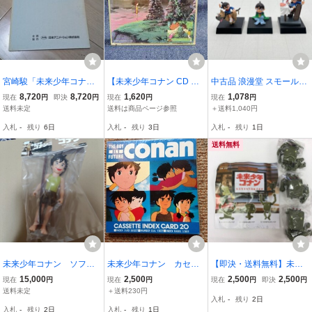
宮崎駿「未来少年コナ
【未来少年コナン CD ド
中古品 浪漫堂 スモールコ
ン」第10話・ラオ博士・
ラマ編 BGM編】アニメ
レクション 名探偵コナン
8,720
8,720
1,620
1,078
現在
円
即決
円
現在
円
現在
円
台本 高畑勲 1978年放
漫画 昭和 レトロ 曲【A3-
3種 セット
送料未定
送料は商品ページ参照
＋送料1,040円
送
3-2】0618
入札
-
残り
6日
入札
-
残り
3日
入札
-
残り
1日
送料無料
未来少年コナン ソフ
未来少年コナン カセッ
【即決・送料無料】未来
ビ KAIEDA 未開封 宮
トインデックスカード
少年コナン デスクトップ
15,000
2,500
2,500
2,500
現在
円
現在
円
現在
円
即決
円
崎駿 dune
宮崎駿
ロボノイド 全3種コンプ
送料未定
＋送料230円
入札
-
残り
2日
セット / SOTA ガチャ
入札
-
残り
2日
入札
-
残り
1日