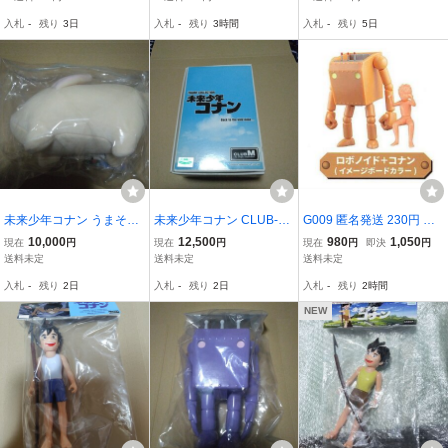
ブ 至高の再現度
が 宮崎駿 スタジオジブリ
入札
-
残り
3日
入札
-
残り
3時間
入札
-
残り
5日
アニメ絵本 ソノシート レ
コード
未来少年コナン うまそ
未来少年コナン CLUB-M
G009 匿名発送 230円 残
う 子ブタ ぬいぐる
ガレージキット 未組立 レ
り僅か!! 未来少年コナン
10,000
12,500
980
1,050
現在
円
現在
円
現在
円
即決
円
み
ジンキット コナン ジムシ
アクションロボノイド コ
送料未定
送料未定
送料未定
ー
ナン イメージカラー 未開
入札
-
残り
2日
入札
-
残り
2日
入札
-
残り
2時間
封 ガチャ
NEW