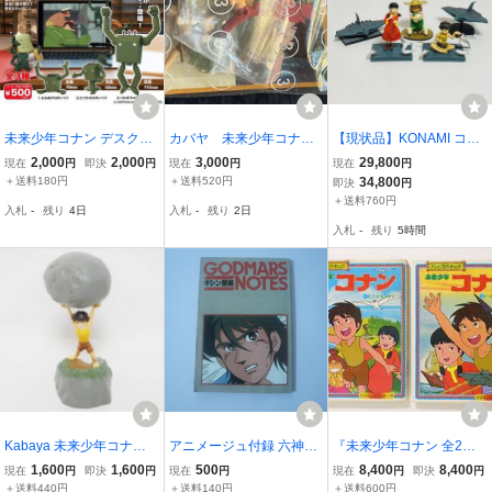
未来少年コナン デスクト
カバヤ 未来少年コナ
【現状品】KONAMI コナ
ップロボノイド 全3種コ
ン 情景フィギュア 第
ミ 未来少年コナン コナミ
2,000
2,000
3,000
29,800
現在
円
即決
円
現在
円
現在
円
ンプリートセット 新品
３話 はじめての仲間
フィギュアコレクション
＋送料180円
＋送料520円
34,800
即決
円
5個セット コナン ラナ ジ
＋送料760円
入札
-
残り
4日
入札
-
残り
2日
ムシー ギガント 破損有り
入札
-
残り
5時間
ジャンク
Kabaya 未来少年コナン
アニメージュ付録 六神合
『未来少年コナン 全2』
フィギュア 第2話 旅立ち
体ゴッドマーズ ミニブッ
ソノシート付 検索) 朝日
1,600
1,600
500
8,400
8,400
現在
円
即決
円
現在
円
現在
円
即決
円
内袋未開封 食玩 アーカイ
ク
ソノラマ テレビ名作まん
＋送料440円
＋送料140円
＋送料600円