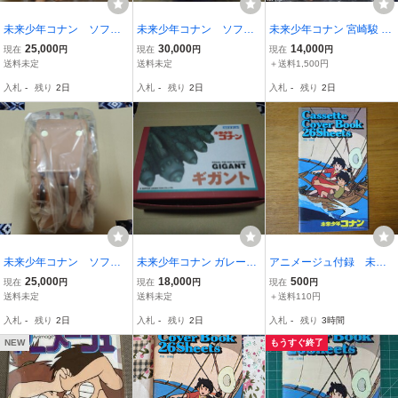
未来少年コナン ソフ
未来少年コナン ソフ
未来少年コナン 宮崎駿 K
ビ KAIEDA 未開封 宮
ビ KAIEDA 三鷹ジブリ
AIEDA コナン ソフビ フ
25,000
30,000
14,000
現在
円
現在
円
現在
円
崎駿 ジブリ美術館限
美術館限定 未開封 宮
ィギュア dune ゴールド
送料未定
送料未定
＋送料1,500円
定
崎駿 ジブリ ロボノイ
クーポン利用可
入札
-
残り
2日
入札
-
残り
2日
入札
-
残り
2日
ド イメージボードカラ
ー
未来少年コナン ソフ
未来少年コナン ガレージ
アニメージュ付録 未来
ビ KAIEDA 三鷹ジブリ
キット 未組立 レジンキッ
少年コナン カセットカ
25,000
18,000
500
現在
円
現在
円
現在
円
美術館 未開封 宮崎
ト ギガント ALPHA バ
バーBOOK
送料未定
送料未定
＋送料110円
駿 ジブリ ロボノイ
イス Vice
入札
-
残り
2日
入札
-
残り
2日
入札
-
残り
3時間
ド イメージボードカラ
ー
NEW
もうすぐ終了