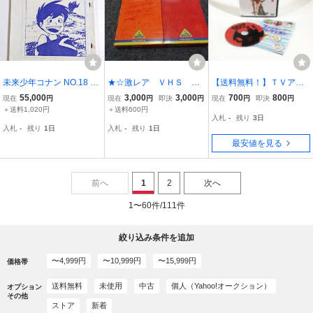
未来少年コナン NO.18 第
★☆激レア ＶＨＳ 未
【送料無料！】ＴＶアニ
18話 絵コンテ アニメ制作
来少年コナンⅠ・Ⅱ ビ
メDVD「未来少年コナン
55,000
3,000
3,000
700
800
現在
円
現在
円
即決
円
現在
円
即決
円
資料・制作素材 当時物 宮
デオテープ 美品 ☆
1」宮崎駿
＋送料1,020円
＋送料600円
入札
-
残り
3日
崎駿 スタジオジブリ
★
入札
-
残り
1日
入札
-
残り
1日
最安値を見る
前へ
1
2
次へ
1〜60件/111件
絞り込み条件を追加
〜4,999円
〜10,999円
〜15,999円
価格帯
送料無料
未使用
中古
個人（Yahoo!オークション）
オプション
その他
ストア
新着