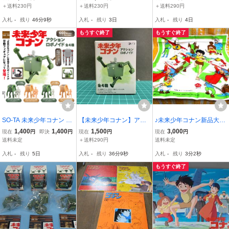
ーパームック2003 宮崎
品 フィギュア イメージボ
＋送料230円
＋送料230円
＋送料290円
駿 放映25周年記念出
ードカラー 可動
入札
-
残り
46分8秒
入札
-
残り
3日
入札
-
残り
4日
版 2003年9月6日
もうすぐ終了
もうすぐ終了
SO-TA 未来少年コナン ア
【未来少年コナン】アク
♪未来少年コナン新品大判
クション ロボノイド 台座
ションロボノイド ダイス
ランチクロスハンカチ３
1,400
1,400
1,500
3,000
現在
円
即決
円
現在
円
現在
円
付き 1BOX 未開封 全4種
船長 台座 イメージボード
枚セット一辺41ｃｍ綿10
送料未定
＋送料290円
送料未定
入 ※説明必読 スタジオ
カラー フィギュア 平手
0％ラナ＆ジムシー＆ダイ
入札
-
残り
5日
入札
-
残り
36分8秒
入札
-
残り
3分1秒
ソータ
スタジオソータ
ス日本アニメーション明
治乳業㈱会社粗品
もうすぐ終了