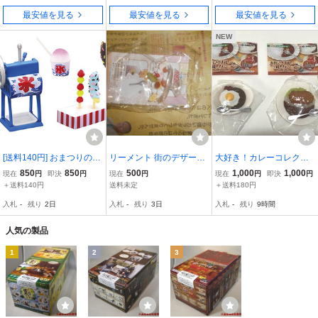
最安値を見る
最安値を見る
最安値を見る
NEW
[送料140円] おまつりの思
リーメント 街のデザート
大好き！カレーコレクシ
い出 夏の夜市 「⑥「ひと
屋さん2 プリン・ア・
ョン 2種セット 目玉焼き
850
850
500
1,000
1,000
現在
円
即決
円
現在
円
現在
円
即決
円
口ちょうだい」が合言
ラ・モード ぷちサンプル
カレー カツカレー ぷちサ
＋送料140円
送料未定
＋送料180円
葉」 リーメント
ンプルシリーズ リーメン
入札
-
残り
2日
入札
-
残り
3日
入札
-
残り
9時間
ト Re-MeNT サンプル ガ
チャ
人気の製品
1
2
3