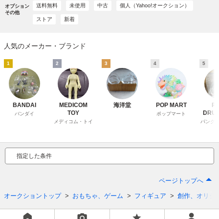
送料無料
未使用
中古
個人（Yahoo!オークション）
オプション
その他
ストア
新着
人気のメーカー・ブランド
1
2
3
4
5
BANDAI
MEDICOM
海洋堂
POP MART
P
TOY
DRU
バンダイ
ポップマート
メディコム・トイ
パンク
指定した条件
ページトップへ
オークショントップ
おもちゃ、ゲーム
フィギュア
創作、オリジ