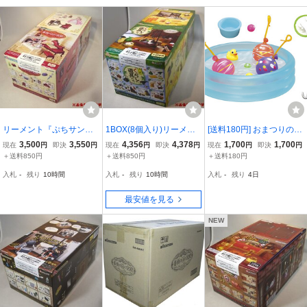
リーメント『ぷちサンプ
1BOX(8個入り)リーメン
[送料180円] おまつりの思
ルシリーズ 薔薇の国の
ト『大正 くらしの道具
い出 夏の夜市 「②あっ、
3,500
3,550
4,356
4,378
1,700
1,700
現在
円
即決
円
現在
円
即決
円
現在
円
即決
円
宮殿 ～Rose'n Palace
たち』★新品未開封★
また失敗しちゃった」 リ
＋送料850円
＋送料850円
＋送料180円
～』8種完全フルコンプ★
ーメント
入札
-
残り
10時間
入札
-
残り
10時間
入札
-
残り
4日
新品未開封★
最安値を見る
NEW