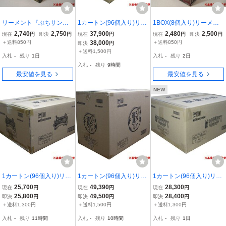
リーメント『ぷちサンプ
1カートン(96個入り)リー
1BOX(8個入り)リーメン
ルシリーズ DOBER'S B
メント『ぷちサンプルシ
ト『勇者様御用達！よろ
2,740
2,750
37,900
2,480
2,500
現在
円
即決
円
現在
円
現在
円
即決
円
ARBER SHOP』8種完全
リーズ 薔薇の国の宮殿
ず屋商店』★新品未開封
＋送料850円
38,000
＋送料850円
即決
円
フルコンプ★新品未開封
～Rose'n Palace～』★新
★
＋送料1,500円
入札
-
残り
1日
入札
-
残り
2日
★
品未開封★
入札
-
残り
9時間
最安値を見る
最安値を見る
NEW
1カートン(96個入り)リー
1カートン(96個入り)リー
1カートン(96個入り)リー
メント『勇者様御用達！
メント『大正 くらしの
メント『ぷちサンプルシ
25,700
49,390
28,300
現在
円
現在
円
現在
円
よろず屋商店』★新品未
道具たち』★新品未開封
リーズ DOBER'S BARB
25,800
49,500
28,400
即決
円
即決
円
即決
円
開封★
★
ER SHOP』★新品未開封
＋送料1,300円
＋送料1,500円
＋送料1,300円
★
入札
-
残り
11時間
入札
-
残り
10時間
入札
-
残り
1日