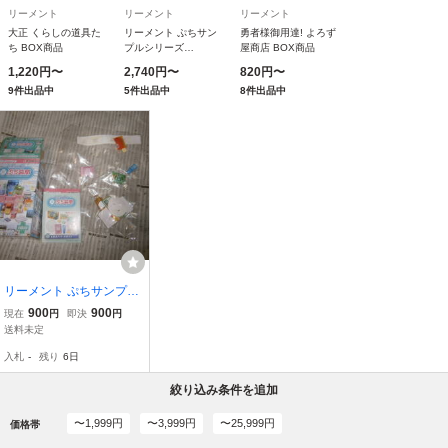
リーメント
リーメント
リーメント
大正 くらしの道具た
リーメント ぷちサン
勇者様御用達! よろず
ち BOX商品
プルシリーズ
屋商店 BOX商品
DOBERS BARBER
1,220円〜
2,740円〜
820円〜
SHOP BOX商品 全8
9件出品中
5件出品中
8件出品中
種 8個入り
リーメント ぷちサンプル
シリーズ わたしの街のぷ
900
900
現在
円
即決
円
ち薬局 箱マークあり 2
送料未定
お風呂でリラックスタイ
入札
-
残り
6日
ム
絞り込み条件を追加
〜1,999円
〜3,999円
〜25,999円
価格帯