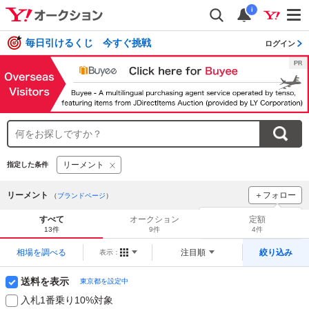
i
毎日引けるくじ 今すぐ挑戦
ログイン
リーメント
指定した条件
リーメント
＋フォロー
（
ブランドページ
）
ブランドをフォロー
して
すべて
オークション
定額
新着
をチェック！
13件
9件
4件
相場を調べる
注目順
絞り込み
表示：
送料を表示
東京都を設定中
入札1番乗り10%対象