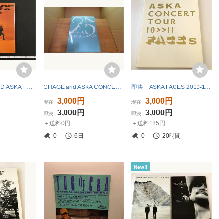
ｊ● CHAGE AND ASKA 史上最大の作戦 THE LONGEST TOUR 1993-1994 CHAGE&ASKA チャゲ・アンド・アスカ/B25
CHAGE and ASKA CONCERT TOUR 2004 /DCZE
即決 ASKA FACES 2010-11 写真集/パンフ
3,000円
3,000円
現在
現在
3,000円
3,000円
即決
即決
＋送料0円
＋送料185円
0
6日
0
20時間
New!!