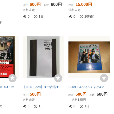
600円
600円
15,000円
現在
即決
現在
送料未定
送料未定
0
1日
0
20時間
間
『CHAGE & ASKA DOCUMENT ASIAN TOURの真実』 幻冬舎
【☆JN-0328】★中古品★パンフレット★ alive in live☆HY
CHAGE&ASKA チャゲ&アスカ TUG OF C&A オフィシャルマガジン ムック Ⅱ15周年記念特集号 ファンクラブ チャゲアス//
500円
600円
600円
現在
現在
即決
送料未定
＋送料185円
間
0
1日
0
1日