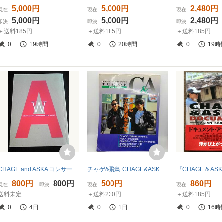
5,000円
5,000円
2,480円
現在
現在
現在
5,000円
5,000円
2,480円
即決
即決
即決
＋送料185円
＋送料185円
＋送料185円
0
19時間
0
20時間
0
19時
CHAGE and ASKA コンサートツアーパンフレット 2007 DOUBLE W 即決 ライブ
チャゲ&飛鳥 CHAGE&ASKA FC限定本 【 TUG OF C&A SPECIAL MOOK 】
800円
800円
500円
860円
現在
即決
現在
現在
送料未定
＋送料230円
＋送料185円
0
4日
0
1日
0
16時