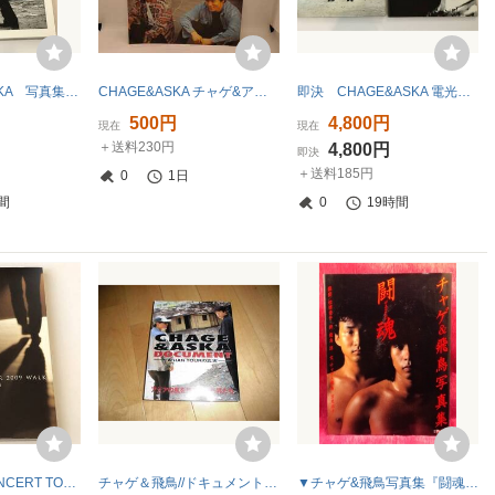
即決 三人のASKA 写真集/パンフ【FC限定本】
CHAGE&ASKA チャゲ&アスカ TUG OF C&A オフィシャルマガジン スペシャルムック Ⅱ15周年記念特集号 ファンクラブ チャゲアス
即決 CHAGE&ASKA 電光石火 パンフ ２冊セット
500円
4,800円
現在
現在
＋送料230円
4,800円
即決
＋送料185円
0
1日
間
0
19時間
即決 ASKA CONCERT TOUR 2009 WALK LIVE EDITION パンフ
チャゲ＆飛鳥//ドキュメント アジアツアーの真実//CHAGE & ASKA//写真集
▼チャゲ&飛鳥写真集『闘魂』CHAGE&ASKA 撮影:松浦秀介