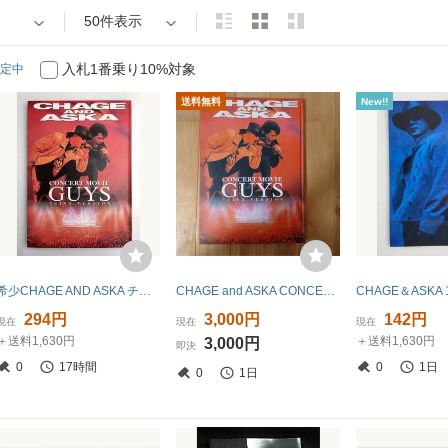
50件表示
入札1番乗り10%対象
定中
送料無料
New!!
希少CHAGE AND ASKA チャゲ飛鳥CONCERT MOVIE GUYS 発行年不明【z257590】260629
CHAGE and ASKA CONCERT MOVIE GUYS PRINT VERSION パンフレット
294円
3,000円
142円
現在
現在
現在
＋送料1,630円
＋送料1,630円
3,000円
即決
0
17時間
0
1日
0
1日