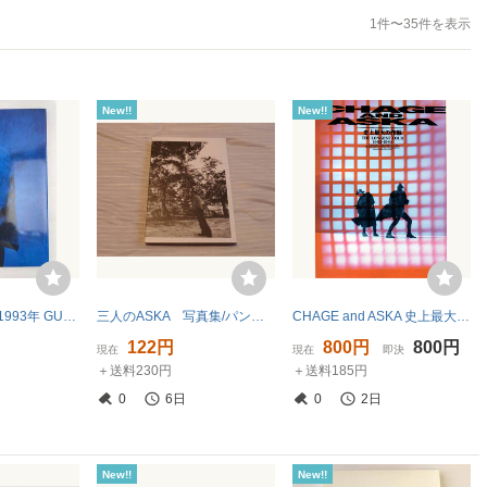
1件〜35件を表示
New!!
New!!
CHAGE＆ASKA 1993年 GUYS ～夢の番人～ パンフレット【z259660】260708
三人のASKA 写真集/パンフ【FC限定本】
CHAGE and ASKA 史上最大の作戦 THE LONGEST TOUR 1993-1994【クリックポストOK】ツアーパンフレット
122円
800円
800円
現在
現在
即決
＋送料230円
＋送料185円
0
6日
0
2日
New!!
New!!