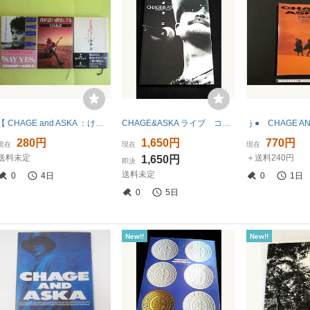
【 CHAGE and ASKA ：けれど空は青＋ASIAN TOURの真実＋電光石火＋SUPER BEST3＋インタビュー＋月が言い訳】 6冊
CHAGE&ASKA ライブ コンサートツアーパンフレット チャゲアス 即決
280円
1,650円
770円
現在
現在
現在
送料未定
＋送料240円
1,650円
即決
送料未定
0
4日
0
1日
0
5日
New!!
New!!