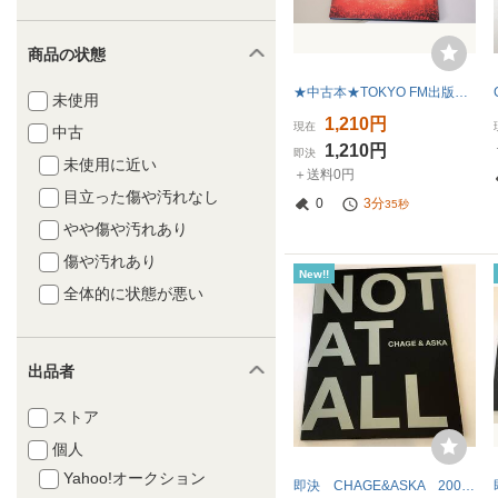
商品の状態
★中古本★TOKYO FM出版・CONCERT MOVIE GUYS CHAGE AND ASKA
未使用
1,210円
現在
中古
1,210円
即決
未使用に近い
＋送料0円
目立った傷や汚れなし
0
3分
34秒
やや傷や汚れあり
傷や汚れあり
New!!
全体的に状態が悪い
出品者
ストア
個人
Yahoo!オークション
即決 CHAGE&ASKA 2001‐02 NOT AT ALL パンフ