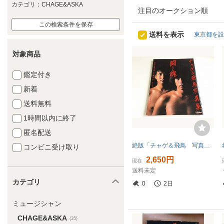
カテゴリ：CHAGE&ASKA
注目のオークション順
この検索条件を保存
送料を表示
東京都を設
対象商品
鑑定付き
新着
送料無料
1時間以内に終了
匿名配送
絶版「チャゲ＆飛鳥 写真集 闘魂 ザ・チャレンジ」初版・昭和57年発行
コンビニ受け取り
2,650円
現在
送料未定
カテゴリ
0
2日
ミュージシャン
CHAGE&ASKA
(35)