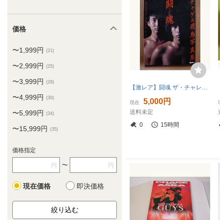
価格
〜1,999円
(21)
〜2,999円
(25)
〜3,999円
(29)
【激レア】闘魂 ザ・チャレンジ チャゲ＆飛鳥写真集 CHAGE ASKA
〜4,999円
(30)
5,000円
現在
送料未定
〜5,999円
(34)
0
15時間
〜15,999円
(35)
価格指定
〜
円
円
現在価格
即決価格