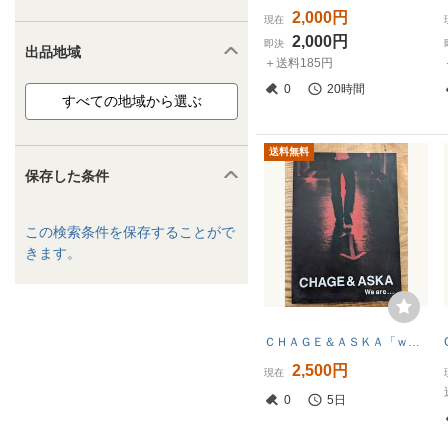
2,000円
現在
2,000円
即決
出品地域
＋送料185円
0
20時間
送料無料
保存した条件
この検索条件を保存することがで
きます。
ＣＨＡＧＥ＆ＡＳＫＡ「ｗｅ ａｒe．．．」【送料無料】写真集 カバーなし
2,500円
現在
0
5日