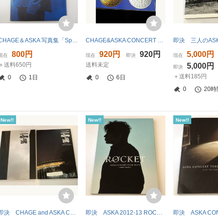
CHAGE＆ASKA 写真集「Special Event 1993 GUYS 夢の番人」 チャゲ＆飛鳥 (LA16)
CHAGE&ASKA CONCERT TOUR 95-96 SUPER BEST コンサートツアーパンフレット 即決
800円
920円
920円
5,000円
現在
現在
即決
現在
＋送料650円
送料未定
5,000円
即決
＋送料185円
0
1日
0
6日
0
20時
New!!
New!!
New!!
即決 CHAGE and ASKA Concert 2007 alive in live/alive in live上海EDITION 写真集/パンフ ２冊セット
即決 ASKA 2012-13 ROCKET some works 写真集/パンフ 即決