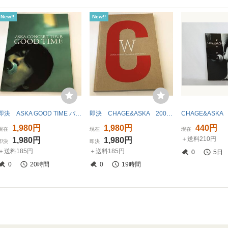
New!!
New!!
即決 ASKA GOOD TIME パンフ
即決 CHAGE&ASKA 2007 DOUBLE パンフ/写真集
1,980円
1,980円
440円
現在
現在
現在
＋送料210円
1,980円
1,980円
即決
即決
＋送料185円
＋送料185円
0
5日
0
20時間
0
19時間